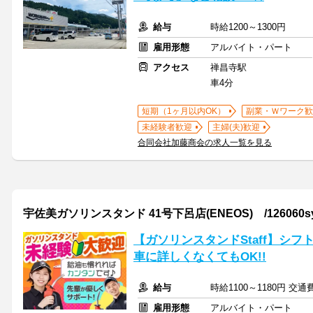
給与
時給1200～1300円
雇用形態
アルバイト・パート
アクセス
禅昌寺駅
車4分
短期（1ヶ月以内OK）
副業・Ｗワーク歓
未経験者歓迎
主婦(夫)歓迎
合同会社加藤商会の求人一覧を見る
宇佐美ガソリンスタンド 41号下呂店(ENEOS) /126060s
【ガソリンスタンドStaff】シフ
車に詳しくなくてもOK!!
給与
時給1100～1180円 交
雇用形態
アルバイト・パート