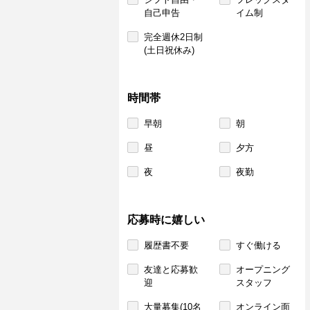
自己申告
イム制
完全週休2日制
(土日祝休み)
時間帯
早朝
朝
昼
夕方
夜
夜勤
応募時に嬉しい
履歴書不要
すぐ働ける
友達と応募歓
オープニング
迎
スタッフ
大量募集(10名
オンライン面