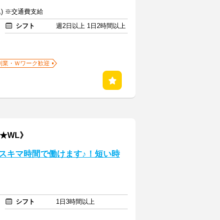
込) ※交通費支給
シフト
週2日以上 1日2時間以上
副業・Ｗワーク歓迎
1★WL》
Kスキマ時間で働けます♪！短い時
シフト
1日3時間以上