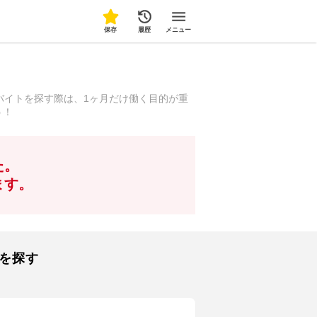
保存
履歴
メニュー
バイトを探す際は、1ヶ月だけ働く目的が重
う！
た。
ます。
を探す