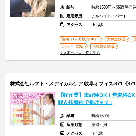
給与
時給1500円～(深夜手当
雇用形態
アルバイト・パート
アクセス
上呂駅
短期（1ヶ月以内OK）
大学生歓迎
シルバー歓迎
未経験者歓迎
すき家の求人一覧を見る
株式会社ルフト・メディカルケア 岐阜オフィス/371《37
【軽作業】未経験OK！無資格O
間＆扶養内で働けます♪
給与
時給1500円
雇用形態
派遣社員
アクセス
下呂駅