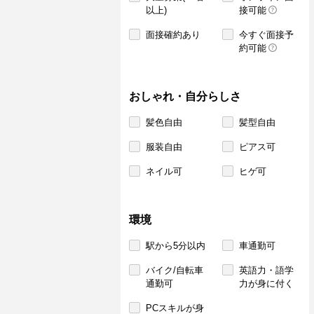
以上)
接可能
面接確約あり
今すぐ面接予
約可能
おしゃれ・自分らしさ
髪色自由
髪型自由
服装自由
ピアス可
ネイル可
ヒゲ可
環境
駅から5分以内
車通勤可
バイク/自転車
英語力・語学
通勤可
力が身に付く
PCスキルが身