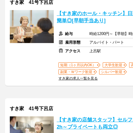
すき家 41号下呂店
【すき家のホール・キッチン】日
簡単◎[早朝手当あり]
給与
時給1200円～【早朝】時
雇用形態
アルバイト・パート
アクセス
上呂駅
短期（1ヶ月以内OK）
大学生歓迎
副業・Ｗワーク歓迎
シルバー歓迎
すき家の求人一覧を見る
すき家 41号下呂店
【すき家の店舗スタッフ】セルフ
2h～プライベートも両立◎