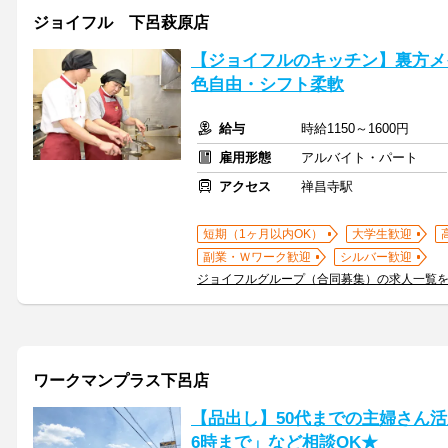
ジョイフル 下呂萩原店
【ジョイフルのキッチン】裏方メ
色自由・シフト柔軟
給与
時給1150～1600円
雇用形態
アルバイト・パート
アクセス
禅昌寺駅
短期（1ヶ月以内OK）
大学生歓迎
副業・Ｗワーク歓迎
シルバー歓迎
ジョイフルグループ（合同募集）の求人一覧
ワークマンプラス下呂店
【品出し】50代までの主婦さん活
6時まで」など相談OK★