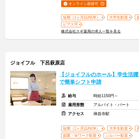
オンライン面接可
短期（1ヶ月以内OK）
大学生歓迎
ピアス可
株式会社スギ薬局の求人一覧を見る
ジョイフル 下呂萩原店
【ジョイフルのホール】学生活躍
で簡単シフト申請
給与
時給1150円～
雇用形態
アルバイト・パート
アクセス
禅昌寺駅
短期（1ヶ月以内OK）
大学生歓迎
副業・Ｗワーク歓迎
シルバー歓迎