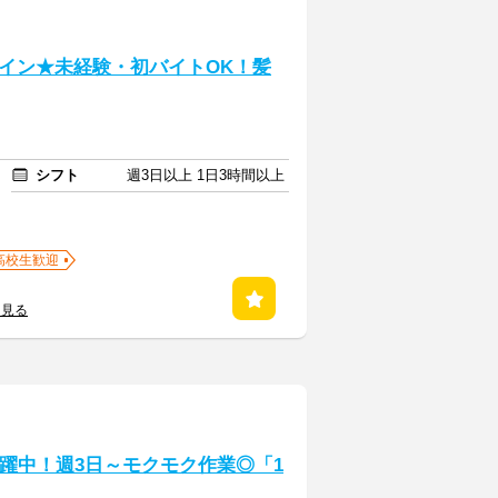
イン★未経験・初バイトOK！髪
シフト
週3日以上 1日3時間以上
高校生歓迎
を見る
躍中！週3日～モクモク作業◎「1