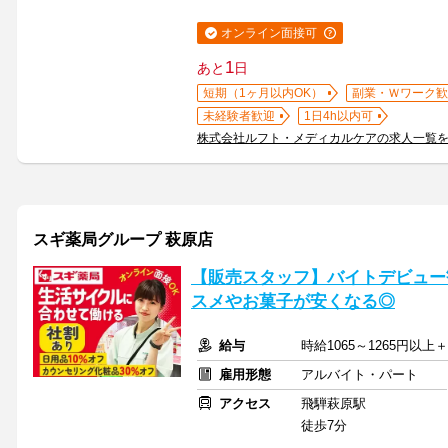
オンライン面接可
1
あと
日
短期（1ヶ月以内OK）
副業・Ｗワーク歓
未経験者歓迎
1日4h以内可
株式会社ルフト・メディカルケアの求人一覧
スギ薬局グループ 萩原店
【販売スタッフ】バイトデビュー
スメやお菓子が安くなる◎
給与
時給1065～1265円以
雇用形態
アルバイト・パート
アクセス
飛騨萩原駅
徒歩7分