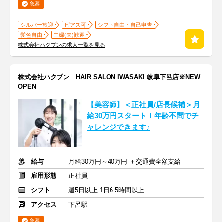
急募
シルバー歓迎
ピアス可
シフト自由・自己申告
髪色自由
主婦(夫)歓迎
株式会社ハクブンの求人一覧を見る
株式会社ハクブン HAIR SALON IWASAKI 岐阜下呂店※NEW
OPEN
【美容師】＜正社員/店長候補＞月
給30万円スタート！年齢不問でチ
ャレンジできます♪
給与
月給30万円～40万円 ＋交通費全額支給
雇用形態
正社員
シフト
週5日以上 1日6.5時間以上
アクセス
下呂駅
急募