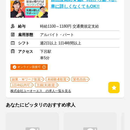
車に詳しくなくてもOK!!
給与
時給1100～1180円 交通費規定支給
雇用形態
アルバイト・パート
シフト
週2日以上 1日4時間以上
アクセス
下呂駅
車5分
オンライン面接可
副業・Ｗワーク歓迎
未経験者歓迎
髪色自由
1日4h以内可
主婦(夫)歓迎
株式会社ユーオーエス の求人一覧を見る
あなたにピッタリのおすすめ求人