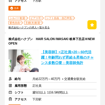
アクセス
下呂駅
急募
シルバー歓迎
ピアス可
シフト自由・自己申告
髪色自由
主婦(夫)歓迎
株式会社ハクブンの求人一覧を見る
株式会社ハクブン HAIR SALON IWASAKI 岐阜下呂店※NEW
OPEN
【美容師】<正社員>20～60代活
躍！年齢問わず昇給＆昇格のチャ
ンス多数◎要：美容師免許
給与
月給22万円～40万円 ＋交通費全額支給
雇用形態
正社員
シフト
週5日以上 1日6.5時間以上
アクセス
下呂駅