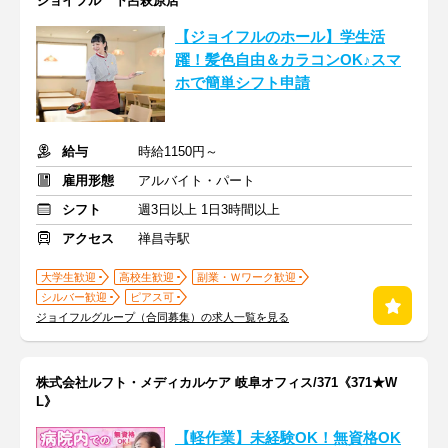
ジョイフル 下呂萩原店
【ジョイフルのホール】学生活
躍！髪色自由＆カラコンOK♪スマ
ホで簡単シフト申請
給与
時給1150円～
雇用形態
アルバイト・パート
シフト
週3日以上 1日3時間以上
アクセス
禅昌寺駅
大学生歓迎
高校生歓迎
副業・Ｗワーク歓迎
シルバー歓迎
ピアス可
ジョイフルグループ（合同募集）の求人一覧を見る
株式会社ルフト・メディカルケア 岐阜オフィス/371《371★W
L》
【軽作業】未経験OK！無資格OK