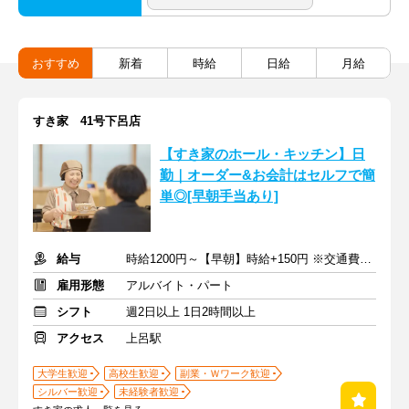
おすすめ
新着
時給
日給
月給
すき家 41号下呂店
【すき家のホール・キッチン】日
勤｜オーダー&お会計はセルフで簡
単◎[早朝手当あり]
給与
時給1200円～【早朝】時給+150円 ※交通費支給
雇用形態
アルバイト・パート
シフト
週2日以上 1日2時間以上
アクセス
上呂駅
大学生歓迎
高校生歓迎
副業・Ｗワーク歓迎
シルバー歓迎
未経験者歓迎