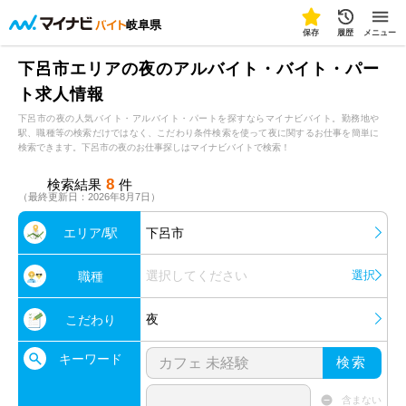
岐阜県
保存
履歴
メニュー
下呂市エリアの夜のアルバイト・バイト・パー
ト求人情報
下呂市の夜の人気バイト・アルバイト・パートを探すならマイナビバイト。勤務地や
駅、職種等の検索だけではなく、こだわり条件検索を使って夜に関するお仕事を簡単に
検索できます。下呂市の夜のお仕事探しはマイナビバイトで検索！
8
検索結果
件
（最終更新日：2026年8月7日）
エリア/駅
下呂市
選択してください
選択
職種
夜
こだわり
キーワード
検索
含まない