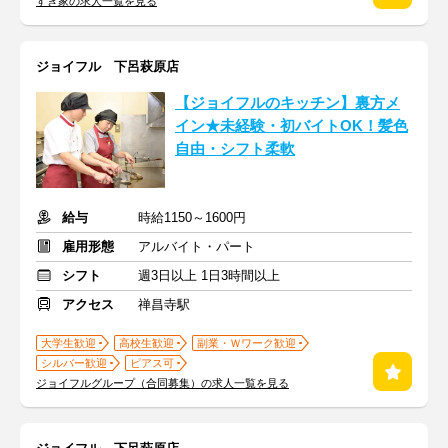
すき家の求人一覧を見る
ジョイフル 下呂萩原店
【ジョイフルのキッチン】裏方メ
イン★未経験・初バイトOK！髪色
自由・シフト柔軟
給与
時給1150～1600円
雇用形態
アルバイト・パート
シフト
週3日以上 1日3時間以上
アクセス
禅昌寺駅
大学生歓迎
高校生歓迎
副業・Ｗワーク歓迎
シルバー歓迎
ピアス可
ジョイフルグループ（合同募集）の求人一覧を見る