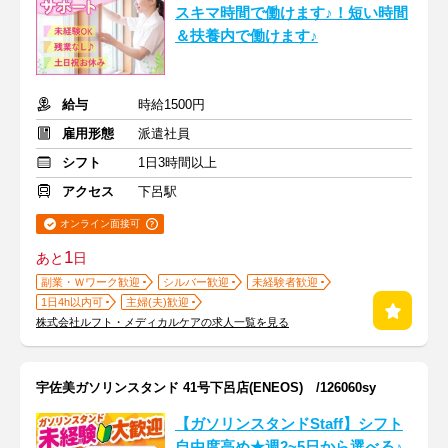
スキマ時間で働けます♪！短い時間
＆扶養内で働けます♪
給与
時給1500円
雇用形態
派遣社員
シフト
1日3時間以上
アクセス
下呂駅
オンライン面接可
1
あと
日
副業・Ｗワーク歓迎
シルバー歓迎
未経験者歓迎
1日4h以内可
主婦(夫)歓迎
株式会社ルフト・メディカルケアの求人一覧を見る
宇佐美ガソリンスタンド 41号下呂店(ENEOS) /126060sy
【ガソリンスタンドStaff】シフト
自由度高め★週2~5日から選べる♪