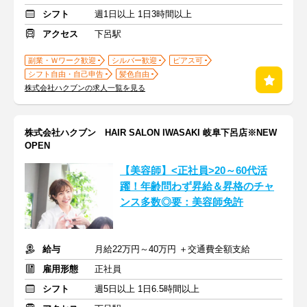
シフト
週1日以上 1日3時間以上
アクセス
下呂駅
副業・Ｗワーク歓迎
シルバー歓迎
ピアス可
シフト自由・自己申告
髪色自由
株式会社ハクブンの求人一覧を見る
株式会社ハクブン HAIR SALON IWASAKI 岐阜下呂店※NEW
OPEN
【美容師】<正社員>20～60代活
躍！年齢問わず昇給＆昇格のチャ
ンス多数◎要：美容師免許
給与
月給22万円～40万円 ＋交通費全額支給
雇用形態
正社員
シフト
週5日以上 1日6.5時間以上