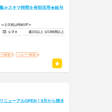
集≫スキマ時間を有効活用★給与
上 ≪土日祝は時給UP≫
シフト
週2日以上 1日3時間以上
ーク歓迎
シルバー歓迎
転リニューアルOPEN！9月から焼き