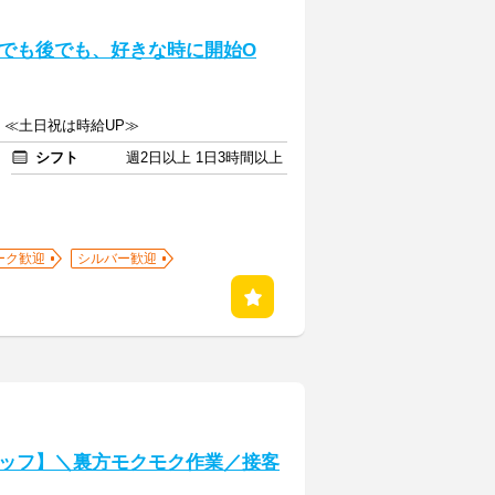
でも後でも、好きな時に開始O
上 ≪土日祝は時給UP≫
シフト
週2日以上 1日3時間以上
ーク歓迎
シルバー歓迎
ッフ】＼裏方モクモク作業／接客