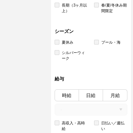
長期（3ヶ月以
春/夏/冬休み期
上）
間限定
シーズン
夏休み
プール・海
シルバーウィ
ーク
給与
時給
日給
月給
高収入・高時
日払い／週払
給
い