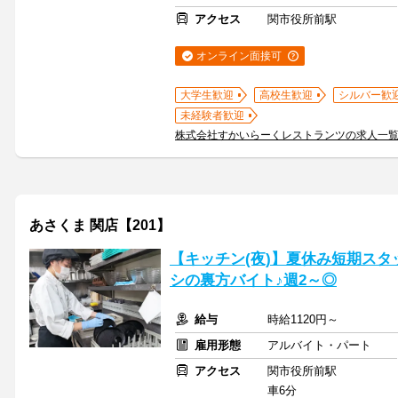
アクセス
関市役所前駅
オンライン面接可
大学生歓迎
高校生歓迎
シルバー歓
未経験者歓迎
株式会社すかいらーくレストランツの求人一
あさくま 関店【201】
【キッチン(夜)】夏休み短期ス
シの裏方バイト♪週2～◎
給与
時給1120円～
雇用形態
アルバイト・パート
アクセス
関市役所前駅
車6分