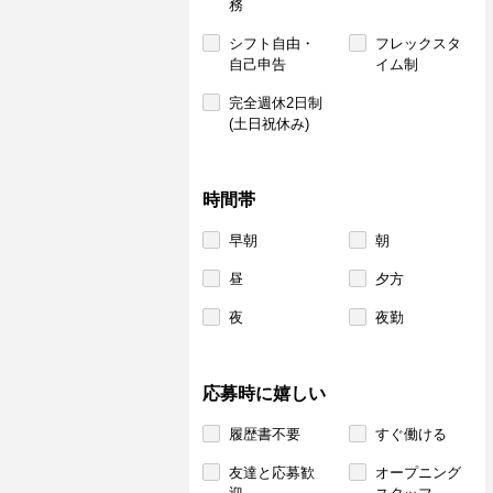
務
シフト自由・
フレックスタ
自己申告
イム制
完全週休2日制
(土日祝休み)
時間帯
早朝
朝
昼
夕方
夜
夜勤
応募時に嬉しい
履歴書不要
すぐ働ける
友達と応募歓
オープニング