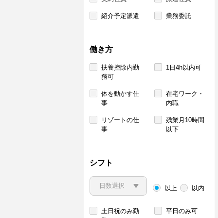
紹介予定派遣
業務委託
働き方
扶養控除内勤
1日4h以内可
務可
体を動かす仕
在宅ワーク・
事
内職
リゾートの仕
残業月10時間
事
以下
シフト
以上
以内
土日祝のみ勤
平日のみ可