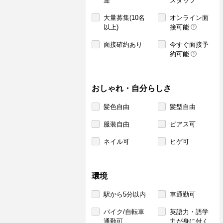
迎
スタッフ
大量募集(10名
オンライン面
以上)
接可能
面接確約あり
今すぐ面接予
約可能
おしゃれ・自分らしさ
髪色自由
髪型自由
服装自由
ピアス可
ネイル可
ヒゲ可
環境
駅から5分以内
車通勤可
バイク/自転車
英語力・語学
通勤可
力が身に付く