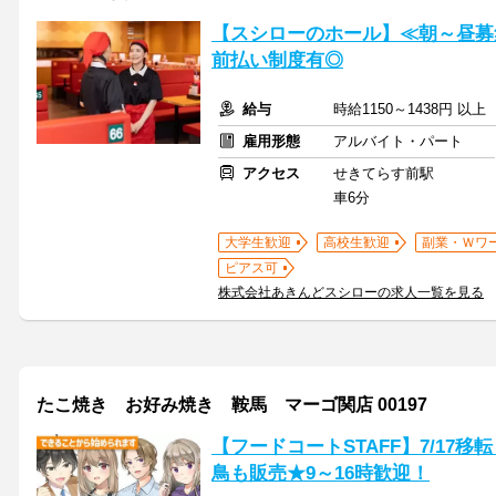
【スシローのホール】≪朝～昼募
前払い制度有◎
給与
時給1150～1438円 以
雇用形態
アルバイト・パート
アクセス
せきてらす前駅
車6分
大学生歓迎
高校生歓迎
副業・Ｗワ
ピアス可
株式会社あきんどスシローの求人一覧を見る
たこ焼き お好み焼き 鞍馬 マーゴ関店 00197
【フードコートSTAFF】7/17移
鳥も販売★9～16時歓迎！