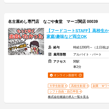
名古屋めし専門店 なごや食堂 マーゴ関店 00039
【フードコートSTAFF】高校生か
家庭/趣味など両立OK
給与
時給1200円～（土日祝は
雇用形態
アルバイト・パート
アクセス
関駅
車2分
オンライン面接可
大学生歓迎
高校生歓迎
副業・Ｗワ
シフト自由・自己申告
株式会社穂波の求人一覧を見る