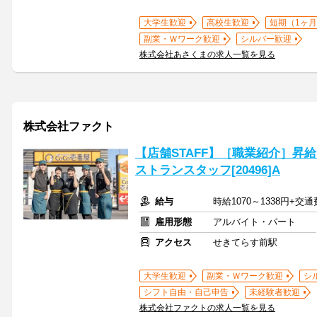
大学生歓迎
高校生歓迎
短期（1ヶ月
副業・Ｗワーク歓迎
シルバー歓迎
株式会社あさくまの求人一覧を見る
株式会社ファクト
【店舗STAFF】［職業紹介］昇
ストランスタッフ[20496]A
給与
時給1070～1338円+交
雇用形態
アルバイト・パート
アクセス
せきてらす前駅
大学生歓迎
副業・Ｗワーク歓迎
シ
シフト自由・自己申告
未経験者歓迎
株式会社ファクトの求人一覧を見る