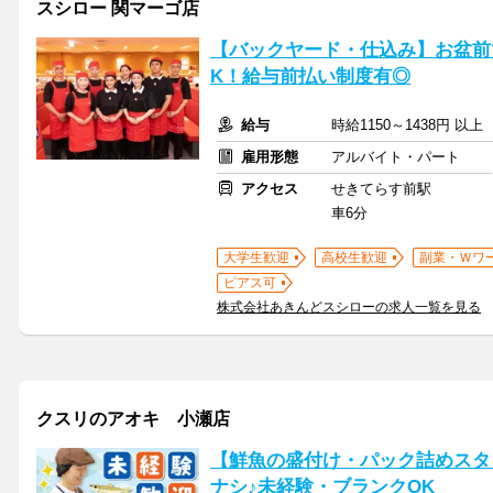
スシロー 関マーゴ店
【バックヤード・仕込み】お盆前
K！給与前払い制度有◎
給与
時給1150～1438円 以
雇用形態
アルバイト・パート
アクセス
せきてらす前駅
車6分
大学生歓迎
高校生歓迎
副業・Ｗワ
ピアス可
株式会社あきんどスシローの求人一覧を見る
クスリのアオキ 小瀬店
【鮮魚の盛付け・パック詰めスタ
ナシ♪未経験・ブランクOK