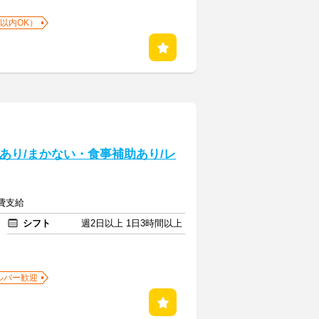
以内OK）
給あり/まかない・食事補助あり/レ
通費支給
シフト
週2日以上 1日3時間以上
ルバー歓迎