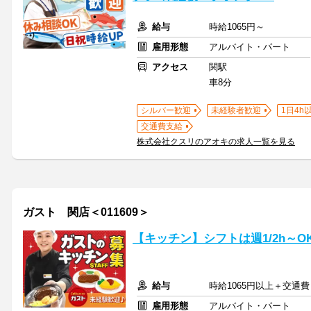
給与
時給1065円～
雇用形態
アルバイト・パート
アクセス
関駅
車8分
シルバー歓迎
未経験者歓迎
1日4h
交通費支給
株式会社クスリのアオキの求人一覧を見る
ガスト 関店＜011609＞
【キッチン】シフトは週1/2h～
給与
時給1065円以上＋交通費
雇用形態
アルバイト・パート