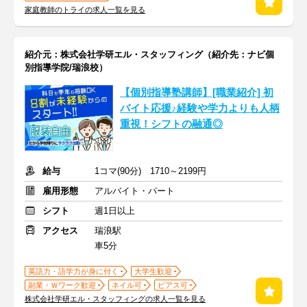
家庭教師のトライの求人一覧を見る
紹介元：株式会社学研エル・スタッフィング（紹介先：ナビ個
別指導学院/瑞浪校）
【個別指導塾講師】[職業紹介] 初
バイト応援♪経験や学力よりも人柄
重視！シフトの融通◎
給与
1コマ(90分) 1710～2199円
雇用形態
アルバイト・パート
シフト
週1日以上
アクセス
瑞浪駅
車5分
英語力・語学力が身に付く
大学生歓迎
副業・Ｗワーク歓迎
ネイル可
ピアス可
株式会社学研エル・スタッフィングの求人一覧を見る