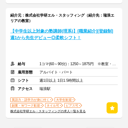
紹介元：株式会社学研エル・スタッフィング（紹介先：瑞浪エ
リアの教室）
【中学生以上対象の塾講師(理系)】[職業紹介][登録制]
週1から先生デビュー◎柔軟シフト！
給与
1コマ(60～90分)：1250～1875円 ※教室・指導内容・対象による
雇用形態
アルバイト・パート
シフト
週1日以上 1日1.5時間以上
アクセス
瑞浪駅
英語力・語学力が身に付く
大学生歓迎
副業・Ｗワーク歓迎
ネイル可
ピアス可
株式会社学研エル・スタッフィングの求人一覧を見る