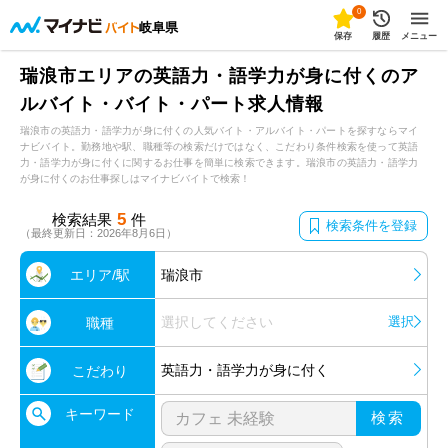
0
岐阜県
保存
履歴
メニュー
瑞浪市エリアの英語力・語学力が身に付くのア
ルバイト・バイト・パート求人情報
瑞浪市の英語力・語学力が身に付くの人気バイト・アルバイト・パートを探すならマイ
ナビバイト。勤務地や駅、職種等の検索だけではなく、こだわり条件検索を使って英語
力・語学力が身に付くに関するお仕事を簡単に検索できます。瑞浪市の英語力・語学力
が身に付くのお仕事探しはマイナビバイトで検索！
5
検索結果
件
検索条件を登録
（最終更新日：2026年8月6日）
エリア/駅
瑞浪市
選択してください
選択
職種
英語力・語学力が身に付く
こだわり
キーワード
検索