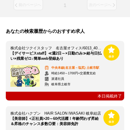
1
前のページへ
次のページへ
あなたの検索履歴からのおすすめ求人
株式会社ツクイスタッフ 名古屋オフィス/6013_403515
【デイサービスstaff】≪週2日～×日勤のみ≫給与日払
い×残業ゼロ♪簡単web登録あり
中央本線(名古屋－塩尻)
土岐市駅
時給1450～1700円+交通費支給
派遣社員
岐阜県土岐市
本日掲載終了
株式会社ハクブン HAIR SALON IWASAKI 岐阜結店
【美容師】<正社員>20～60代活躍！年齢問わず昇給
＆昇格のチャンス多数◎要：美容師免許