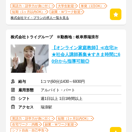
英語力・語学力が身に付く
大学生歓迎
単発（1日OK）
短期（1ヶ月以内OK）
副業・Ｗワーク歓迎
株式会社マイ・プランの求人一覧を見る
株式会社トライグループ ※勤務地：岐阜県瑞浪市
【オンライン家庭教師】≪在宅≫
★社会人講師募集★すきま時間に6
0分から指導可能◎
給与
1コマ(60分)1430～6930円
雇用形態
アルバイト・パート
シフト
週1日以上 1日1時間以上
アクセス
瑞浪駅
英語力・語学力が身に付く
短期（1ヶ月以内OK）
在宅ワーク・内職
副業・Ｗワーク歓迎
シフト自由・自己申告