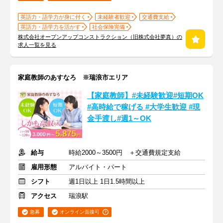
英語力・語学力が身に付く
未経験者歓迎
交通費支給
英語力・語学力を活かす
社会保険完備
株式会社オープンアップコンストラクション（旧株式会社夢真）の
求人一覧を見る
家庭教師のあすなろ ※瑞浪市エリア
【家庭教師】#未経験歓迎#短期OK
#高時給で稼げる #大学生歓迎 #現
金手渡し#週1～OK
給与
時給2000～3500円 ＋交通費規定支給
雇用形態
アルバイト・パート
シフト
週1日以上 1日1.5時間以上
アクセス
瑞浪駅
急募
オンライン面接可