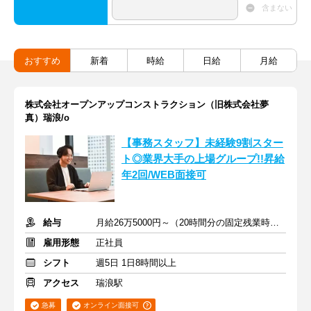
含まない
おすすめ
新着
時給
日給
月給
株式会社オープンアップコンストラクション（旧株式会社夢
真）瑞浪/o
【事務スタッフ】未経験9割スター
ト◎業界大手の上場グループ!!昇給
年2回/WEB面接可
給与
月給26万5000円～（20時間分の固定残業時間代を含む）
雇用形態
正社員
シフト
週5日 1日8時間以上
アクセス
瑞浪駅
急募
オンライン面接可