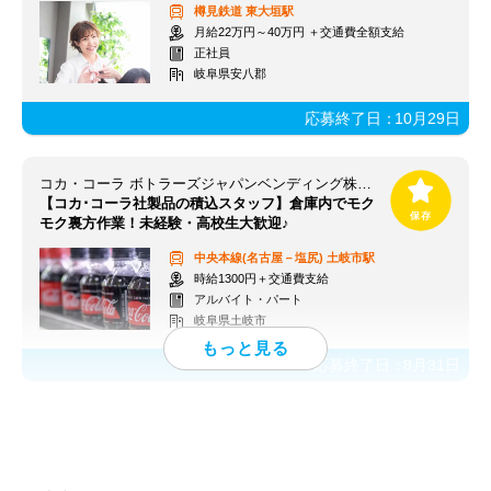
樽見鉄道
東大垣駅
月給22万円～40万円 ＋交通費全額支給
正社員
岐阜県安八郡
応募終了日：
10月29日
コカ・コーラ ボトラーズジャパンベンディング株式会社【求人番号：84813】
【コカ･コーラ社製品の積込スタッフ】倉庫内でモク
モク裏方作業！未経験・高校生大歓迎♪
中央本線(名古屋－塩尻)
土岐市駅
時給1300円＋交通費支給
アルバイト・パート
岐阜県土岐市
応募終了日：
8月31日