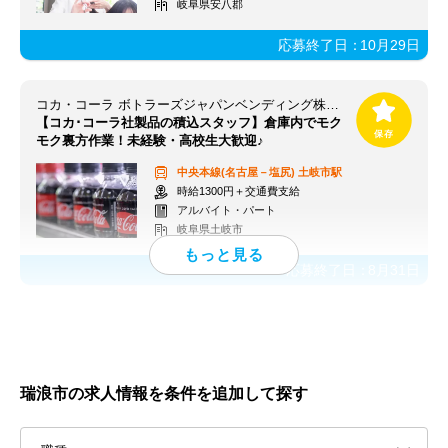
岐阜県安八郡
応募終了日：
10月29日
コカ・コーラ ボトラーズジャパンベンディング株式会社【求人番号：84813】
【コカ･コーラ社製品の積込スタッフ】倉庫内でモク
モク裏方作業！未経験・高校生大歓迎♪
中央本線(名古屋－塩尻)
土岐市駅
時給1300円＋交通費支給
アルバイト・パート
岐阜県土岐市
応募終了日：
8月31日
瑞浪市の求人情報を条件を追加して探す