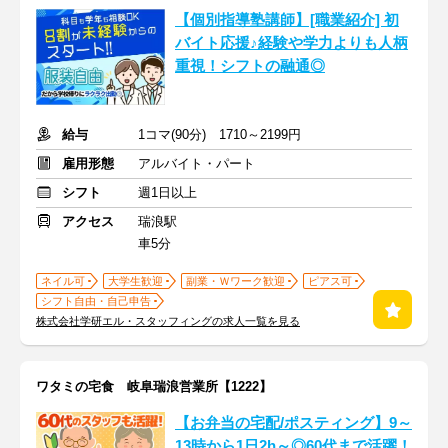
【個別指導塾講師】[職業紹介] 初
バイト応援♪経験や学力よりも人柄
重視！シフトの融通◎
給与
1コマ(90分) 1710～2199円
雇用形態
アルバイト・パート
シフト
週1日以上
アクセス
瑞浪駅
車5分
ネイル可
大学生歓迎
副業・Ｗワーク歓迎
ピアス可
シフト自由・自己申告
株式会社学研エル・スタッフィングの求人一覧を見る
ワタミの宅食 岐阜瑞浪営業所【1222】
【お弁当の宅配/ポスティング】9～
13時から1日2h～◎60代まで活躍！