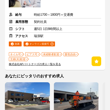
給与
時給1700～1800円＋交通費
雇用形態
契約社員
シフト
週5日 1日8時間以上
アクセス
瑞浪駅
急募
オンライン面接可
ネイル可
ピアス可
未経験者歓迎
髪色自由
主婦(夫)歓迎
株式会社APパートナーズの求人一覧を見る
あなたにピッタリのおすすめ求人