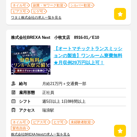
ネイル可
副業・Ｗワーク歓迎
シルバー歓迎
ピアス可
ヒゲ可
ワタミ株式会社の求人一覧を見る
株式会社BREXA Next 小牧支店 8916-01／E10
【オートマチックトランスミッシ
ョンの製造】ワンルーム寮費無料
★月収例29万円以上可！
給与
月給21万円＋交通費一部
雇用形態
正社員
シフト
週5日以上 1日8時間以上
アクセス
瑞浪駅
ネイル可
ピアス可
ヒゲ可
未経験者歓迎
髪色自由
株式会社BREXA Nextの求人一覧を見る