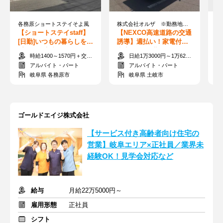
各務原ショートステイそよ風
株式会社オルザ ※勤務地：土岐市エリア
【ショートステイstaff】
【NEXCO高速道路の交通
【
[日勤]いつもの暮らしをお
誘導】週払い！家電付き
勤
手伝い！家事スキルが活
寮完備！200勤務まで日給
務
時給1400～1570円＋交通費全額支給
日給1万3000円～1万6250円以上＋交通費規定支給
きる◎残業ナシ
に＋1000円を支給！
(
アルバイト・パート
アルバイト・パート
岐阜県 各務原市
岐阜県 土岐市
ゴールドエイジ株式会社
【サービス付き高齢者向け住宅の
営業】岐阜エリア×正社員／業界未
経験OK！見学会対応など
給与
月給22万5000円～
雇用形態
正社員
シフト