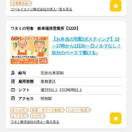
交通費支給
ゴールドエイジ株式会社の求人一覧を見る
ワタミの宅食 岐阜瑞浪営業所【1222】
【お弁当の宅配/ポスティング】13
～17時から1日2h～◎ノルマなし！
自分のペースで働ける♪
給与
完全出来高制
雇用形態
業務委託
シフト
週2日以上 1日2時間以上
アクセス
明智駅
ネイル可
副業・Ｗワーク歓迎
シルバー歓迎
ピアス可
ヒゲ可
ワタミ株式会社の求人一覧を見る