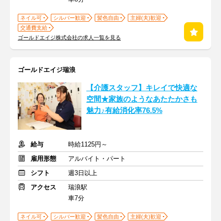
ネイル可
シルバー歓迎
髪色自由
主婦(夫)歓迎
交通費支給
ゴールドエイジ株式会社の求人一覧を見る
ゴールドエイジ瑞浪
【介護スタッフ】キレイで快適な
空間★家族のようなあたたかさも
魅力♪有給消化率76.5%
給与
時給1125円～
雇用形態
アルバイト・パート
シフト
週3日以上
アクセス
瑞浪駅
車7分
ネイル可
シルバー歓迎
髪色自由
主婦(夫)歓迎