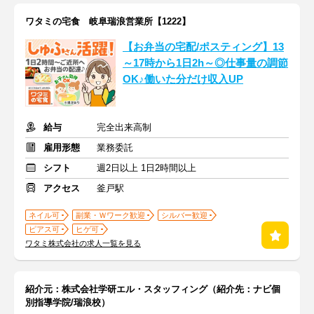
ワタミの宅食 岐阜瑞浪営業所【1222】
【お弁当の宅配/ポスティング】13
～17時から1日2h～◎仕事量の調節
OK♪働いた分だけ収入UP
給与
完全出来高制
雇用形態
業務委託
シフト
週2日以上 1日2時間以上
アクセス
釜戸駅
ネイル可
副業・Ｗワーク歓迎
シルバー歓迎
ピアス可
ヒゲ可
ワタミ株式会社の求人一覧を見る
紹介元：株式会社学研エル・スタッフィング（紹介先：ナビ個
別指導学院/瑞浪校）