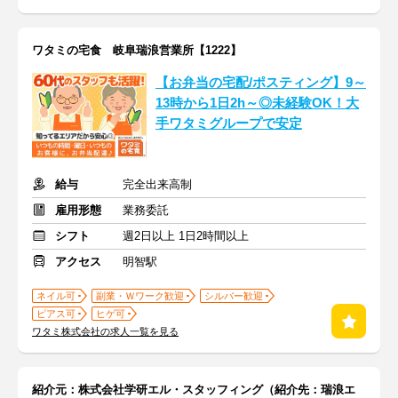
ワタミの宅食 岐阜瑞浪営業所【1222】
【お弁当の宅配/ポスティング】9～
13時から1日2h～◎未経験OK！大
手ワタミグループで安定
給与
完全出来高制
雇用形態
業務委託
シフト
週2日以上 1日2時間以上
アクセス
明智駅
ネイル可
副業・Ｗワーク歓迎
シルバー歓迎
ピアス可
ヒゲ可
ワタミ株式会社の求人一覧を見る
紹介元：株式会社学研エル・スタッフィング（紹介先：瑞浪エ