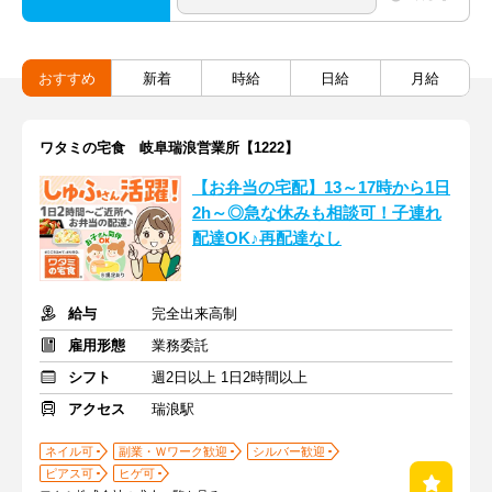
おすすめ
新着
時給
日給
月給
ワタミの宅食 岐阜瑞浪営業所【1222】
【お弁当の宅配】13～17時から1日
2h～◎急な休みも相談可！子連れ
配達OK♪再配達なし
給与
完全出来高制
雇用形態
業務委託
シフト
週2日以上 1日2時間以上
アクセス
瑞浪駅
ネイル可
副業・Ｗワーク歓迎
シルバー歓迎
ピアス可
ヒゲ可