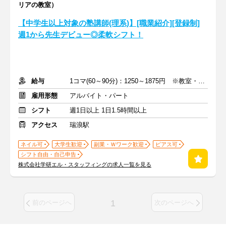
リアの教室）
【中学生以上対象の塾講師(理系)】[職業紹介][登録制]
週1から先生デビュー◎柔軟シフト！
給与
1コマ(60～90分)：1250～1875円 ※教室・指導内容・対象による
雇用形態
アルバイト・パート
シフト
週1日以上 1日1.5時間以上
アクセス
瑞浪駅
ネイル可
大学生歓迎
副業・Ｗワーク歓迎
ピアス可
シフト自由・自己申告
株式会社学研エル・スタッフィングの求人一覧を見る
1
前のページへ
次のページへ