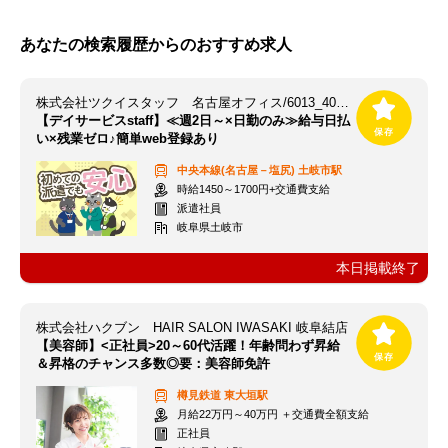
あなたの検索履歴からのおすすめ求人
株式会社ツクイスタッフ 名古屋オフィス/6013_403515
【デイサービスstaff】≪週2日～×日勤のみ≫給与日払
い×残業ゼロ♪簡単web登録あり
中央本線(名古屋－塩尻)
土岐市駅
時給1450～1700円+交通費支給
派遣社員
岐阜県土岐市
本日掲載終了
株式会社ハクブン HAIR SALON IWASAKI 岐阜結店
【美容師】<正社員>20～60代活躍！年齢問わず昇給
＆昇格のチャンス多数◎要：美容師免許
樽見鉄道
東大垣駅
月給22万円～40万円 ＋交通費全額支給
正社員