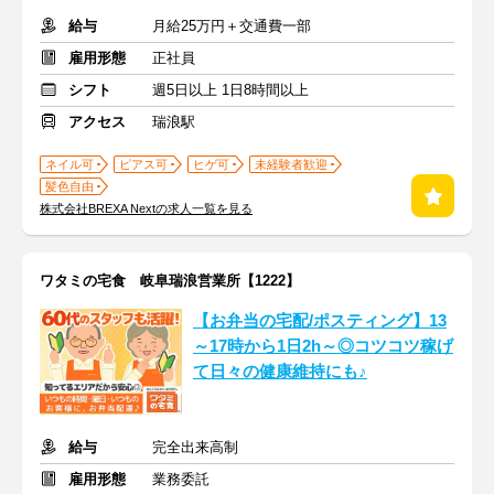
給与
月給25万円＋交通費一部
雇用形態
正社員
シフト
週5日以上 1日8時間以上
アクセス
瑞浪駅
ネイル可
ピアス可
ヒゲ可
未経験者歓迎
髪色自由
株式会社BREXA Nextの求人一覧を見る
ワタミの宅食 岐阜瑞浪営業所【1222】
【お弁当の宅配/ポスティング】13
～17時から1日2h～◎コツコツ稼げ
て日々の健康維持にも♪
給与
完全出来高制
雇用形態
業務委託