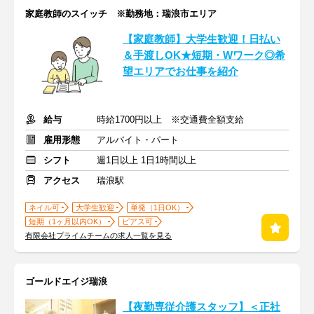
家庭教師のスイッチ ※勤務地：瑞浪市エリア
【家庭教師】大学生歓迎！日払い
＆手渡しOK★短期・Wワーク◎希
望エリアでお仕事を紹介
給与
時給1700円以上 ※交通費全額支給
雇用形態
アルバイト・パート
シフト
週1日以上 1日1時間以上
アクセス
瑞浪駅
ネイル可
大学生歓迎
単発（1日OK）
短期（1ヶ月以内OK）
ピアス可
有限会社プライムチームの求人一覧を見る
ゴールドエイジ瑞浪
【夜勤専従介護スタッフ】＜正社