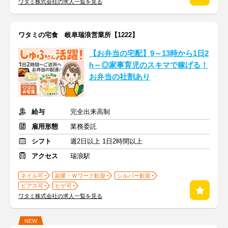
ワタミ株式会社の求人一覧を見る
ワタミの宅食 岐阜瑞浪営業所【1222】
【お弁当の宅配】9～13時から1日2
h～◎家事育児のスキマで稼げる！
お弁当の社割あり
給与
完全出来高制
雇用形態
業務委託
シフト
週2日以上 1日2時間以上
アクセス
瑞浪駅
ネイル可
副業・Ｗワーク歓迎
シルバー歓迎
ピアス可
ヒゲ可
ワタミ株式会社の求人一覧を見る
NEW