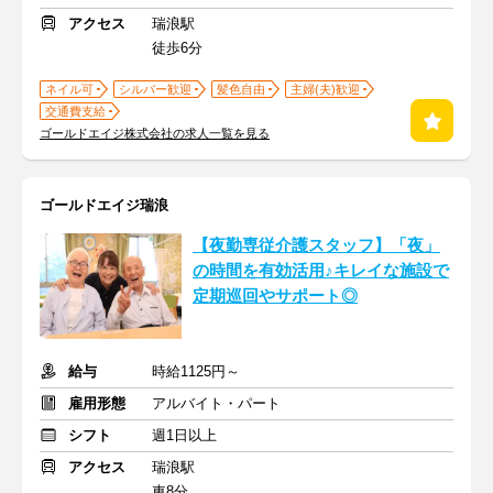
アクセス
瑞浪駅
徒歩6分
ネイル可
シルバー歓迎
髪色自由
主婦(夫)歓迎
交通費支給
ゴールドエイジ株式会社の求人一覧を見る
ゴールドエイジ瑞浪
【夜勤専従介護スタッフ】「夜」
の時間を有効活用♪キレイな施設で
定期巡回やサポート◎
給与
時給1125円～
雇用形態
アルバイト・パート
シフト
週1日以上
アクセス
瑞浪駅
車8分