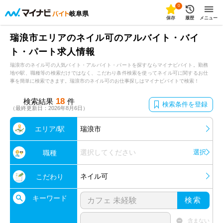
0
岐阜県
保存
履歴
メニュー
瑞浪市エリアのネイル可のアルバイト・バイ
ト・パート求人情報
瑞浪市のネイル可の人気バイト・アルバイト・パートを探すならマイナビバイト。勤務
地や駅、職種等の検索だけではなく、こだわり条件検索を使ってネイル可に関するお仕
事を簡単に検索できます。瑞浪市のネイル可のお仕事探しはマイナビバイトで検索！
18
検索結果
件
検索条件を登録
（最終更新日：2026年8月6日）
エリア/駅
瑞浪市
選択してください
選択
職種
ネイル可
こだわり
キーワード
検索
含まない