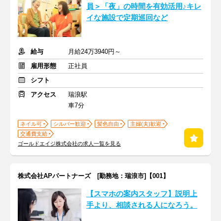
員＞「夜」の時間を有効活用♪キレ
イな施設で定期巡回など
給与
月給24万3940円～
雇用形態
正社員
シフト
アクセス
瑞浪駅
車7分
ネイル可
シルバー歓迎
髪色自由
主婦(夫)歓迎
交通費支給
ゴールドエイジ株式会社の求人一覧を見る
株式会社APパートナーズ [勤務地：瑞浪市]【001】
【スマホの案内スタッフ】説明上
手より、相談される人になろう。