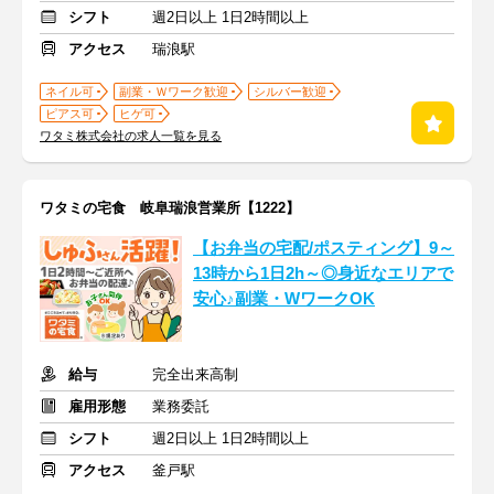
シフト
週2日以上 1日2時間以上
アクセス
瑞浪駅
ネイル可
副業・Ｗワーク歓迎
シルバー歓迎
ピアス可
ヒゲ可
ワタミ株式会社の求人一覧を見る
ワタミの宅食 岐阜瑞浪営業所【1222】
【お弁当の宅配/ポスティング】9～
13時から1日2h～◎身近なエリアで
安心♪副業・WワークOK
給与
完全出来高制
雇用形態
業務委託
シフト
週2日以上 1日2時間以上
アクセス
釜戸駅