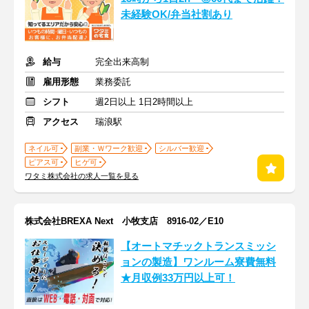
未経験OK/弁当社割あり
給与
完全出来高制
雇用形態
業務委託
シフト
週2日以上 1日2時間以上
アクセス
瑞浪駅
ネイル可
副業・Ｗワーク歓迎
シルバー歓迎
ピアス可
ヒゲ可
ワタミ株式会社の求人一覧を見る
株式会社BREXA Next 小牧支店 8916-02／E10
【オートマチックトランスミッシ
ョンの製造】ワンルーム寮費無料
★月収例33万円以上可！