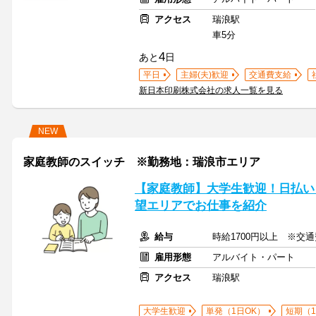
アクセス
瑞浪駅
車5分
4
あと
日
平日
主婦(夫)歓迎
交通費支給
新日本印刷株式会社の求人一覧を見る
NEW
家庭教師のスイッチ ※勤務地：瑞浪市エリア
【家庭教師】大学生歓迎！日払い
望エリアでお仕事を紹介
給与
時給1700円以上 ※交
雇用形態
アルバイト・パート
アクセス
瑞浪駅
大学生歓迎
単発（1日OK）
短期（