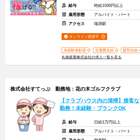
給与
時給1500円以上
雇用形態
アルバイト・パート
アクセス
瑞浪駅
オンライン面接可
未経験者歓迎
交通費支給
髪型自由
丸徳産業株式会社の求人一覧を見る
株式会社すてっぷ 勤務地：花の木ゴルフクラブ
【クラブハウス内の清掃】接客な
勤務！未経験・ブランクOK
給与
日給1万円以上
雇用形態
アルバイト・パート