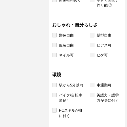
約可能
おしゃれ・自分らしさ
髪色自由
髪型自由
服装自由
ピアス可
ネイル可
ヒゲ可
環境
駅から5分以内
車通勤可
バイク/自転車
英語力・語学
通勤可
力が身に付く
PCスキルが身
に付く