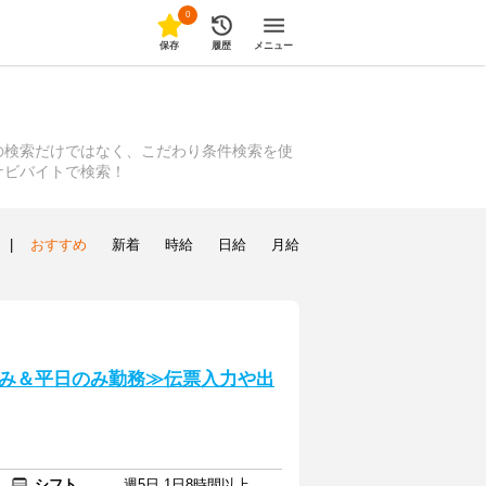
0
保存
履歴
メニュー
の検索だけではなく、こだわり条件検索を使
ナビバイトで検索！
|
おすすめ
新着
時給
日給
月給
み＆平日のみ勤務≫伝票入力や出
シフト
週5日 1日8時間以上