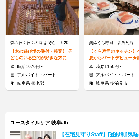
森のわくわくの庭 よぞら ※2025年12月25日にリニューアルオープン
無添くら寿司 多治見店
【木の遊び場の受付・接客】 子
【くら寿司のキッチン】<
どものいる空間が好きな方にオ
夏からパートデビュー★
ススメ◎主婦さん歓迎♪
両立◎お家で面接OK！
時給1070円～
時給1150円～
アルバイト・パート
アルバイト・パート
岐阜県 養老郡
岐阜県 多治見市
ユースタイルケア 岐阜/Jb
【在宅見守りStaff】[登録制]