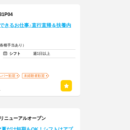
1P04
できるお仕事♪直行直帰＆扶養内
5円（各種手当あり）
シフト
週1日以上
ルバー歓迎
未経験者歓迎
る
月リニューアルオープン
*夏だけ短期もOK！シフトはアプ