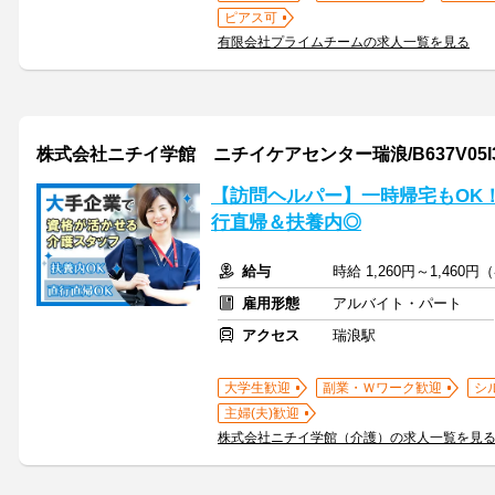
ピアス可
有限会社プライムチームの求人一覧を見る
株式会社ニチイ学館 ニチイケアセンター瑞浪/B637V05I3
【訪問ヘルパー】一時帰宅もOK
行直帰＆扶養内◎
給与
時給 1,260円～1,46
雇用形態
アルバイト・パート
アクセス
瑞浪駅
大学生歓迎
副業・Ｗワーク歓迎
シ
主婦(夫)歓迎
株式会社ニチイ学館（介護）の求人一覧を見