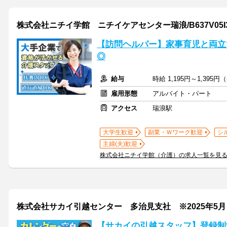
株式会社ニチイ学館 ニチイケアセンター瑞浪/B637V05I3
【訪問ヘルパー】家事育児と両立
◎
給与
時給 1,195円～1,39
雇用形態
アルバイト・パート
アクセス
瑞浪駅
大学生歓迎
副業・Ｗワーク歓迎
シ
主婦(夫)歓迎
株式会社ニチイ学館（介護）の求人一覧を見
株式会社サカイ引越センター 多治見支社 ※2025年5
【サカイの引越スタッフ】登録制