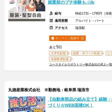
就業前のプチ体験も♪/Jb
給与
時給1731～1795円（
雇用形態
アルバイト・パート
アクセス
瑞浪駅
オンライン面接可
5
あと
日
大学生歓迎
副業・Ｗワーク歓迎
ヒ
未経験者歓迎
ユースタイルラボラトリー株式会社の求人一
丸徳産業株式会社 ※勤務地：岐阜県 瑞浪市
【自動車部品の組み立て】経験・
づくり☆WEB面接OK！