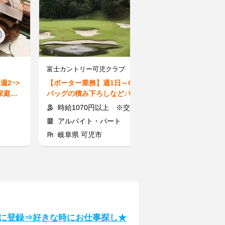
富士カントリー可児クラブ 可児ゴルフ場
ドラッグユタカ
週2~>
【ポーター業務】週1日～OK！
【ドラッグスト
家庭と
バッグの積み下ろしなど♪ちょっ
勤★授業終わり
とした運動におすすめ◎
AX30％OFF
時給1070円以上 ※交通費規定支給
時給1065～1
アルバイト・パート
アルバイト
岐阜県 可児市
岐阜県 大垣
気軽に登録⇒好きな時にお仕事探し★