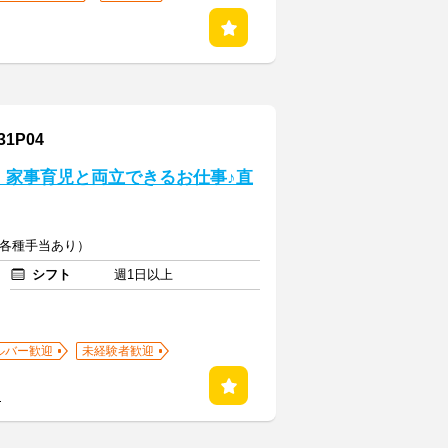
1P04
！家事育児と両立できるお仕事♪直
0円（各種手当あり）
シフト
週1日以上
ルバー歓迎
未経験者歓迎
る