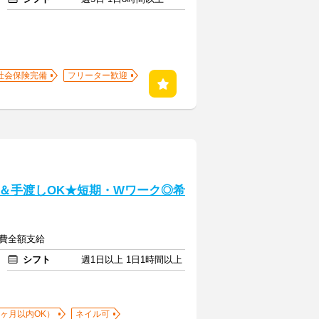
社会保険完備
フリーター歓迎
＆手渡しOK★短期・Wワーク◎希
通費全額支給
シフト
週1日以上 1日1時間以上
1ヶ月以内OK）
ネイル可