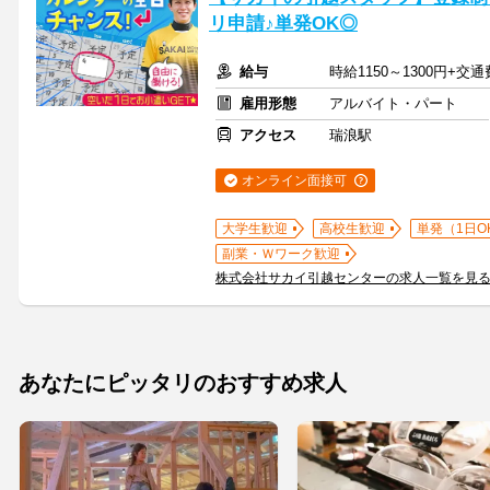
リ申請♪単発OK◎
給与
時給1150～1300円+交
雇用形態
アルバイト・パート
アクセス
瑞浪駅
オンライン面接可
大学生歓迎
高校生歓迎
単発（1日O
副業・Ｗワーク歓迎
株式会社サカイ引越センターの求人一覧を見
あなたにピッタリのおすすめ求人