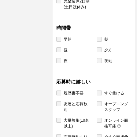
完全週休2日制
(土日祝休み)
時間帯
早朝
朝
昼
夕方
夜
夜勤
応募時に嬉しい
履歴書不要
すぐ働ける
友達と応募歓
オープニング
迎
スタッフ
大量募集(10名
オンライン面
以上)
接可能
面接確約あり
今すぐ面接予