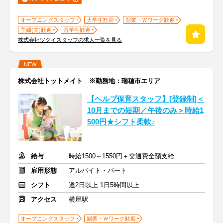
オープニングスタッフ
大学生歓迎
副業・Ｗワーク歓迎
主婦(夫)歓迎
留学生歓迎
株式会社ツクイスタッフの求人一覧を見る
NEW
株式会社トットメイト ※勤務地：瑞穂市エリア
【ヘルプ保育スタッフ】[登録制]＜
10月までの短期／午後のみ＞時給1
500円★シフト柔軟♪
給与
時給1500～1550円＋交通費全額支給
雇用形態
アルバイト・パート
シフト
週2日以上 1日5時間以上
アクセス
横屋駅
オープニングスタッフ
副業・Ｗワーク歓迎