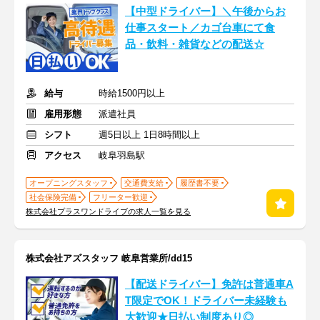
【中型ドライバー】＼午後からお
仕事スタート／カゴ台車にて食
品・飲料・雑貨などの配送☆
給与
時給1500円以上
雇用形態
派遣社員
シフト
週5日以上 1日8時間以上
アクセス
岐阜羽島駅
オープニングスタッフ
交通費支給
履歴書不要
社会保険完備
フリーター歓迎
株式会社プラスワンドライブの求人一覧を見る
株式会社アズスタッフ 岐阜営業所/dd15
【配送ドライバー】免許は普通車A
T限定でOK！ドライバー未経験も
大歓迎★日払い制度あり◎