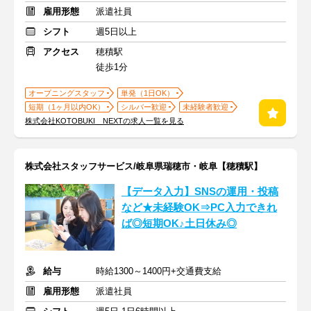
雇用形態
派遣社員
シフト
週5日以上
アクセス
穂積駅
徒歩1分
オープニングスタッフ
単発（1日OK）
短期（1ヶ月以内OK）
シルバー歓迎
未経験者歓迎
株式会社KOTOBUKI NEXTの求人一覧を見る
株式会社スタッフサービス/岐阜県瑞穂市・岐阜【穂積駅】
【データ入力】SNSの運用・投稿
など★未経験OK⇒PC入力できれ
ば◎短期OK♪土日休み◎
給与
時給1300～1400円+交通費支給
雇用形態
派遣社員