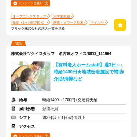
オンライン面接可
オープニングスタッフ
大学生歓迎
短期（1ヶ月以内OK）
副業・Ｗワーク歓迎
ネイル可
フリック株式会社の求人一覧を見る
NEW
株式会社ツクイスタッフ 名古屋オフィス/6013_111964
【有料老人ホームstaff】週3日～♪
時給1400円★地域密着施設で補助/
介助/清掃など
給与
時給1400～1700円+交通費支給
雇用形態
派遣社員
シフト
週3日以上 1日5時間以上
アクセス
オンライン面接可