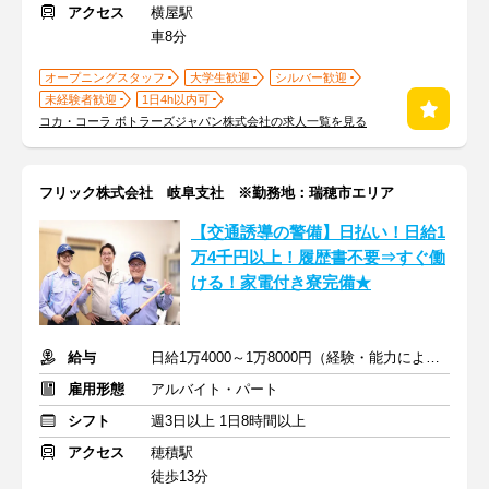
アクセス
横屋駅
車8分
オープニングスタッフ
大学生歓迎
シルバー歓迎
未経験者歓迎
1日4h以内可
コカ・コーラ ボトラーズジャパン株式会社の求人一覧を見る
フリック株式会社 岐阜支社 ※勤務地：瑞穂市エリア
【交通誘導の警備】日払い！日給1
万4千円以上！履歴書不要⇒すぐ働
ける！家電付き寮完備★
給与
日給1万4000～1万8000円（経験・能力による）
雇用形態
アルバイト・パート
シフト
週3日以上 1日8時間以上
アクセス
穂積駅
徒歩13分