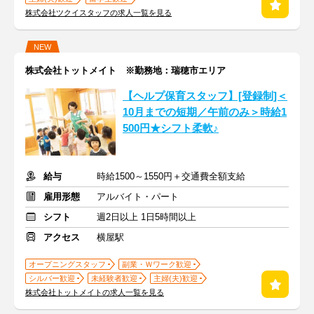
株式会社ツクイスタッフの求人一覧を見る
NEW
株式会社トットメイト ※勤務地：瑞穂市エリア
【ヘルプ保育スタッフ】[登録制]＜
10月までの短期／午前のみ＞時給1
500円★シフト柔軟♪
給与
時給1500～1550円＋交通費全額支給
雇用形態
アルバイト・パート
シフト
週2日以上 1日5時間以上
アクセス
横屋駅
オープニングスタッフ
副業・Ｗワーク歓迎
シルバー歓迎
未経験者歓迎
主婦(夫)歓迎
株式会社トットメイトの求人一覧を見る