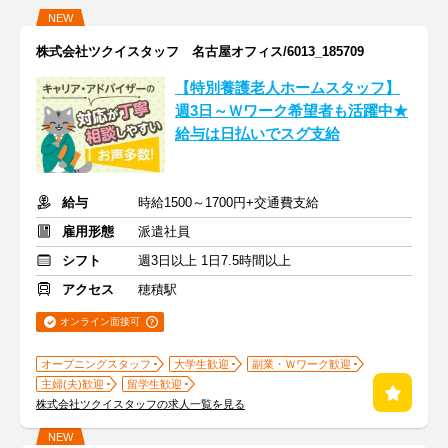
NEW
株式会社ツクイスタッフ 名古屋オフィス/6013_185709
【特別養護老人ホームスタッフ】
週3日～Ｗワーク希望者も活躍中★
給与は日払いでスグ支給
給与
時給1500～1700円+交通費支給
雇用形態
派遣社員
シフト
週3日以上 1日7.5時間以上
アクセス
穂積駅
オンライン面接可
オープニングスタッフ
大学生歓迎
副業・Ｗワーク歓迎
主婦(夫)歓迎
留学生歓迎
株式会社ツクイスタッフの求人一覧を見る
NEW