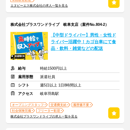
エヌビーエス株式会社の求人一覧を見る
株式会社プラスワンドライブ 岐阜支店（案件No.804-2）
【中型ドライバー】男性・女性ド
ライバー活躍中！カゴ台車にて食
品・飲料・雑貨などの配送
給与
時給1500円以上
雇用形態
派遣社員
シフト
週5日以上 1日8時間以上
アクセス
岐阜羽島駅
オープニングスタッフ
交通費支給
履歴書不要
社会保険完備
フリーター歓迎
株式会社プラスワンドライブの求人一覧を見る