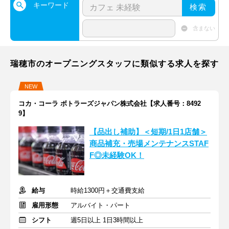
キーワード
検索
含まない
瑞穂市のオープニングスタッフに類似する求人を探す
NEW
コカ・コーラ ボトラーズジャパン株式会社【求人番号：8492
9】
【品出し補助】＜短期/1日1店舗＞
商品補充・売場メンテナンスSTAF
F◎未経験OK！
給与
時給1300円＋交通費支給
雇用形態
アルバイト・パート
シフト
週5日以上 1日3時間以上