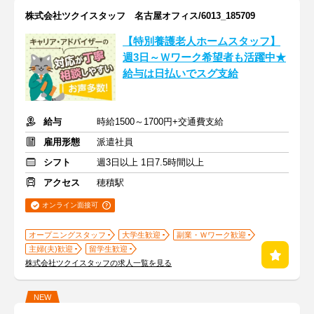
株式会社ツクイスタッフ 名古屋オフィス/6013_185709
【特別養護老人ホームスタッフ】
週3日～Ｗワーク希望者も活躍中★
給与は日払いでスグ支給
給与
時給1500～1700円+交通費支給
雇用形態
派遣社員
シフト
週3日以上 1日7.5時間以上
アクセス
穂積駅
オンライン面接可
オープニングスタッフ
大学生歓迎
副業・Ｗワーク歓迎
主婦(夫)歓迎
留学生歓迎
株式会社ツクイスタッフの求人一覧を見る
NEW