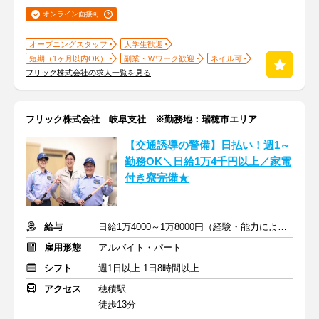
オンライン面接可
オープニングスタッフ
大学生歓迎
短期（1ヶ月以内OK）
副業・Ｗワーク歓迎
ネイル可
フリック株式会社の求人一覧を見る
フリック株式会社 岐阜支社 ※勤務地：瑞穂市エリア
【交通誘導の警備】日払い！週1～
勤務OK＼日給1万4千円以上／家電
付き寮完備★
給与
日給1万4000～1万8000円（経験・能力による）
雇用形態
アルバイト・パート
シフト
週1日以上 1日8時間以上
アクセス
穂積駅
徒歩13分