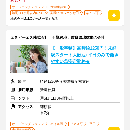
あと
日
オープニングスタッフ
大学生歓迎
短期（1ヶ月以内OK）
副業・Ｗワーク歓迎
ネイル可
株式会社MULOの求人一覧を見る
エヌビーエス株式会社 ※勤務地：岐阜県瑞穂市の会社
【一般事務】高時給1250円！未経
験スタート大歓迎♪平日のみで働き
やすい◎安定勤務★
給与
時給1250円＋交通費全額支給
雇用形態
派遣社員
シフト
週5日 1日8時間以上
アクセス
穂積駅
車7分
オープニングスタッフ
ネイル可
ピアス可
平日
未経験者歓迎