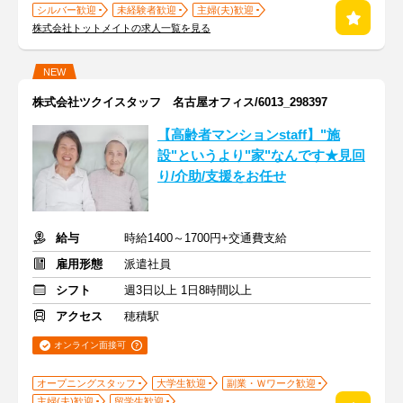
シルバー歓迎
未経験者歓迎
主婦(夫)歓迎
株式会社トットメイトの求人一覧を見る
NEW
株式会社ツクイスタッフ 名古屋オフィス/6013_298397
【高齢者マンションstaff】"施
設"というより"家"なんです★見回
り/介助/支援をお任せ
給与
時給1400～1700円+交通費支給
雇用形態
派遣社員
シフト
週3日以上 1日8時間以上
アクセス
穂積駅
オンライン面接可
オープニングスタッフ
大学生歓迎
副業・Ｗワーク歓迎
主婦(夫)歓迎
留学生歓迎