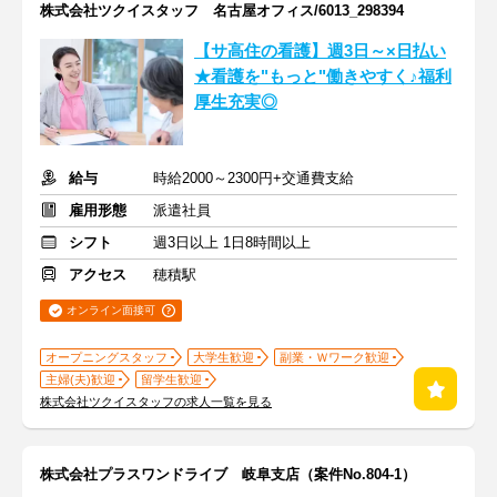
株式会社ツクイスタッフ 名古屋オフィス/6013_298394
【サ高住の看護】週3日～×日払い
★看護を"もっと"働きやすく♪福利
厚生充実◎
給与
時給2000～2300円+交通費支給
雇用形態
派遣社員
シフト
週3日以上 1日8時間以上
アクセス
穂積駅
オンライン面接可
オープニングスタッフ
大学生歓迎
副業・Ｗワーク歓迎
主婦(夫)歓迎
留学生歓迎
株式会社ツクイスタッフの求人一覧を見る
株式会社プラスワンドライブ 岐阜支店（案件No.804-1）