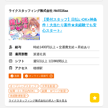
ライクスタッフィング株式会社 /tki0116aa
【受付スタッフ】日払いOK×神条
件！大当たり案件★未経験でも安
心スタート♪
給与
時給1400円以上＋交通費支給＋昇給あり
雇用形態
派遣社員
シフト
週5日以上 1日8時間以上
アクセス
穂積駅
急募
オンライン面接可
オープニングスタッフ
大学生歓迎
短期（1ヶ月以内OK）
副業・Ｗワーク歓迎
未経験者歓迎
ライクスタッフィング株式会社の求人一覧を見る