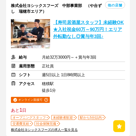
他の店舗
株式会社ヨシックスフーズ 中部事業部 （や台ず
し 瑞穂市エリア）
【寿司居酒屋スタッフ】未経験OK
★入社祝金60万～90万円！エリア
外転勤なし◎賞与年3回♪
給与
月給32万3000円～＋賞与年3回
雇用形態
正社員
シフト
週5日以上 1日8時間以上
アクセス
穂積駅
徒歩1分
オンライン面接可
1
あと
日
オープニングスタッフ
未経験者歓迎
駅から5分以内
交通費支給
社会保険完備
株式会社ヨシックスフーズの求人一覧を見る