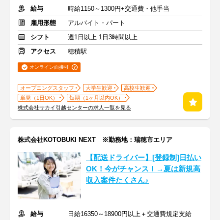
給与
時給1150～1300円+交通費・他手当
雇用形態
アルバイト・パート
シフト
週1日以上 1日3時間以上
アクセス
穂積駅
オンライン面接可
オープニングスタッフ
大学生歓迎
高校生歓迎
単発（1日OK）
短期（1ヶ月以内OK）
株式会社サカイ引越センターの求人一覧を見る
株式会社KOTOBUKI NEXT ※勤務地：瑞穂市エリア
【配送ドライバー】[登録制]日払い
OK！今がチャンス！→夏は新規高
収入案件たくさん♪
給与
日給16350～18900円以上＋交通費規定支給