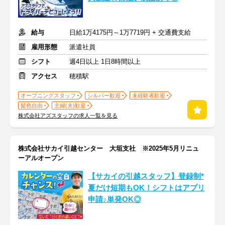
給与
日給1万4175円～1万7719円 + 交通費支給
雇用形態
派遣社員
シフト
週4日以上 1日8時間以上
アクセス
穂積駅
オープニングスタッフ
シルバー歓迎
未経験者歓迎
髪色自由
主婦(夫)歓迎
株式会社アズスタッフの求人一覧を見る
株式会社サカイ引越センター 大垣支社 ※2025年5月リニュ
ーアルオープン
【サカイの引越スタッフ】登録制*
夏だけ短期もOK！シフトはアプリ
申請♪単発OK◎