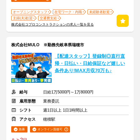
オープニングスタッフ
在宅ワーク・内職
未経験者歓迎
主婦(夫)歓迎
交通費支給
株式会社コプロコンストラクションの求人一覧を見る
株式会社MULO ※勤務先岐阜県瑞穂市
【配達スタッフ】登録制◎直行直
帰・日払い・日給保証など嬉しい
条件あり!MAX月収70万も♪
給与
日給1万5000円～1万8000円
雇用形態
業務委託
シフト
週1日以上 1日1時間以上
アクセス
穂積駅
急募
オンライン面接可
2