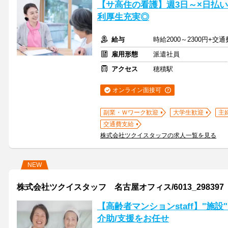
【サ高住の看護】週3日～×日払い
利厚生充実◎
給与
時給2000～2300円+交
雇用形態
派遣社員
アクセス
穂積駅
オンライン面接可
副業・Ｗワーク歓迎
大学生歓迎
主
交通費支給
株式会社ツクイスタッフの求人一覧を見る
NEW
株式会社ツクイスタッフ 名古屋オフィス/6013_298397
【高齢者マンションstaff】"施
介助/支援をお任せ