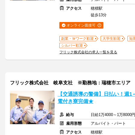
アクセス
穂積駅
徒歩13分
オンライン面接可
副業・Ｗワーク歓迎
大学生歓迎
短
シルバー歓迎
フリック株式会社の求人一覧を見る
フリック株式会社 岐阜支社 ※勤務地：瑞穂市エリア
【交通誘導の警備】日払い！週1～
電付き寮完備★
給与
日給1万4000～1万80
雇用形態
アルバイト・パート
アクセス
穂積駅