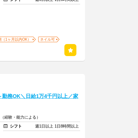
期（1ヶ月以内OK）
ネイル可
勤務OK＼日給1万4千円以上／家
00円（経験・能力による）
シフト
週1日以上 1日8時間以上