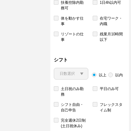
扶養控除内勤
1日4h以内可
務可
体を動かす仕
在宅ワーク・
事
内職
リゾートの仕
残業月10時間
事
以下
シフト
以上
以内
土日祝のみ勤
平日のみ可
務
シフト自由・
フレックスタ
自己申告
イム制
完全週休2日制
(土日祝休み)