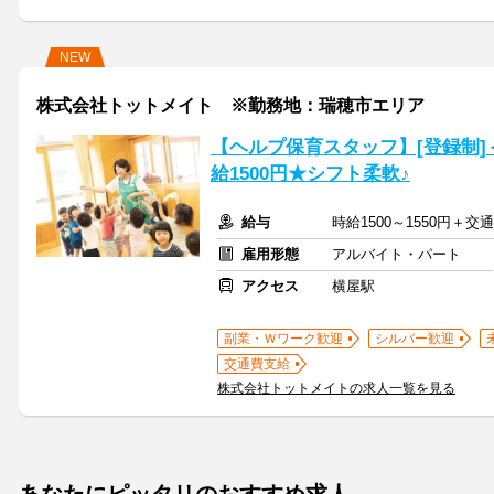
NEW
株式会社トットメイト ※勤務地：瑞穂市エリア
【ヘルプ保育スタッフ】[登録制]
給1500円★シフト柔軟♪
給与
時給1500～1550円＋
雇用形態
アルバイト・パート
アクセス
横屋駅
副業・Ｗワーク歓迎
シルバー歓迎
交通費支給
株式会社トットメイトの求人一覧を見る