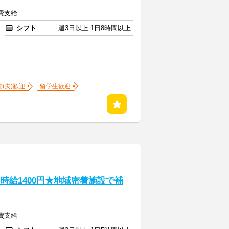
通費支給
シフト
週3日以上 1日8時間以上
婦(夫)歓迎
留学生歓迎
♪時給1400円★地域密着施設で補
通費支給