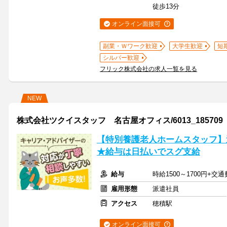
徒歩13分
オンライン面接可
副業・Ｗワーク歓迎
大学生歓迎
短
シルバー歓迎
フリック株式会社の求人一覧を見る
NEW
株式会社ツクイスタッフ 名古屋オフィス/6013_185709
【特別養護老人ホームスタッフ】
★給与は日払いでスグ支給
給与
時給1500～1700円+交
雇用形態
派遣社員
アクセス
穂積駅
オンライン面接可