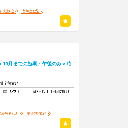
婦(夫)歓迎
留学生歓迎
＜10月までの短期／午後のみ＞時
交通費全額支給
シフト
週2日以上 1日5時間以上
未経験者歓迎
主婦(夫)歓迎