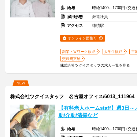
給与
時給1400～1700円+交
雇用形態
派遣社員
アクセス
穂積駅
オンライン面接可
副業・Ｗワーク歓迎
大学生歓迎
主
交通費支給
株式会社ツクイスタッフの求人一覧を見る
NEW
株式会社ツクイスタッフ 名古屋オフィス/6013_111964
【有料老人ホームstaff】週3日～
助/介助/清掃など
給与
時給1400～1700円+交