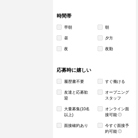
時間帯
早朝
朝
昼
夕方
夜
夜勤
応募時に嬉しい
履歴書不要
すぐ働ける
友達と応募歓
オープニング
迎
スタッフ
大量募集(10名
オンライン面
以上)
接可能
面接確約あり
今すぐ面接予
約可能