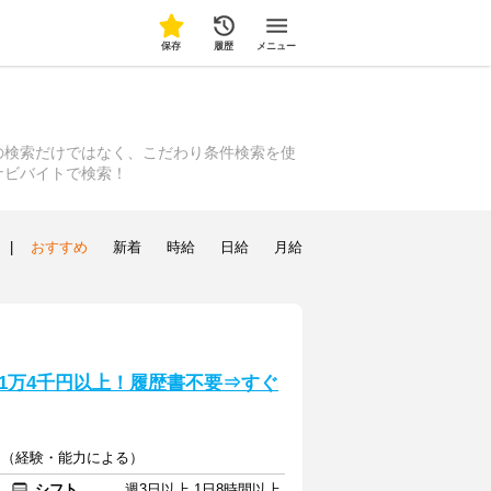
保存
履歴
メニュー
の検索だけではなく、こだわり条件検索を使
ナビバイトで検索！
|
おすすめ
新着
時給
日給
月給
1万4千円以上！履歴書不要⇒すぐ
00円（経験・能力による）
シフト
週3日以上 1日8時間以上