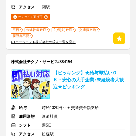
アクセス
関駅
オンライン面接可
平日
未経験者歓迎
主婦(夫)歓迎
交通費支給
履歴書不要
UTエージェント株式会社の求人一覧を見る
株式会社テクノ・サービス/884154
【ピッキング】★給与即払いＯ
Ｋ・安心の大手企業♪未経験者大歓
迎★ピッキング
給与
時給1320円～ + 交通費全額支給
雇用形態
派遣社員
シフト
週5日
アクセス
松森駅