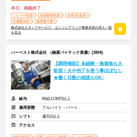
本日、掲載終了
シルバー歓迎
未経験者歓迎
主婦(夫)歓迎
交通費支給
履歴書不要
株式会社スタッフサービス エンジニアリング事業本部の求人一覧
を見る
ハーベスト株式会社 （鍋屋バイテック美濃）(3804)
【調理補助】未経験・無資格も大
歓迎！火や包丁を使う事ほぼなし
★働く日数の相談もOK♪
給与
時給1130円以上
雇用形態
アルバイト・パート
シフト
週3日以上
アクセス