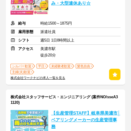
み・大型連休あり☆
給与
時給1500～1875円
雇用形態
派遣社員
シフト
週5日 1日8時間以上
アクセス
美濃市駅
徒歩20分
シルバー歓迎
平日
未経験者歓迎
髪色自由
主婦(夫)歓迎
株式会社ワークナビの求人一覧を見る
株式会社スタッフサービス・エンジニアリング (案件NO/sseA3
1120)
【生産管理STAFF】岐阜県美濃市│
ベアリングメーカーの生産管理事
務