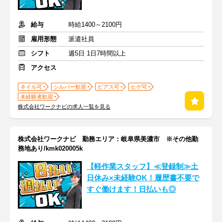
給与
時給1400～2100円
雇用形態
派遣社員
シフト
週5日 1日7時間以上
アクセス
ネイル可
シルバー歓迎
ピアス可
ヒゲ可
未経験者歓迎
株式会社ワークナビの求人一覧を見る
株式会社ワークナビ 勤務エリア：岐阜県美濃市 ※その他勤
務地あり/kmk020005k
【軽作業スタッフ】≪登録制≫土
日休み×未経験OK！履歴書不要で
すぐ働けます！日払いも◎