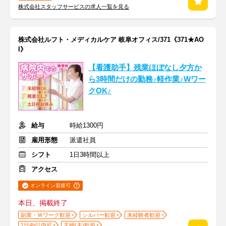
株式会社スタッフサービスの求人一覧を見る
株式会社ルフト・メディカルケア 岐阜オフィス/371《371★AO
I》
【看護助手】残業ほぼなし夕方か
ら3時間だけの勤務♪軽作業♪Wワー
クOK♪
給与
時給1300円
雇用形態
派遣社員
シフト
1日3時間以上
アクセス
オンライン面接可
本日、掲載終了
副業・Ｗワーク歓迎
シルバー歓迎
未経験者歓迎
1日4h以内可
主婦(夫)歓迎