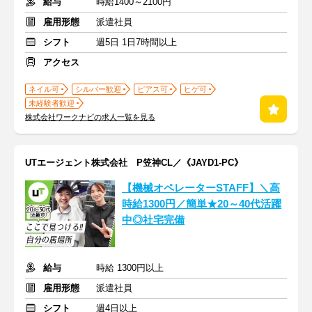
給与
時給1400～2100円
雇用形態
派遣社員
シフト
週5日 1日7時間以上
アクセス
ネイル可
シルバー歓迎
ピアス可
ヒゲ可
未経験者歓迎
株式会社ワークナビの求人一覧を見る
UTエージェント株式会社 P笠神CL／《JAYD1-PC》
【機械オペレーターSTAFF】＼高
時給1300円／簡単★20～40代活躍
中◎社宅完備
給与
時給 1300円以上
雇用形態
派遣社員
シフト
週4日以上