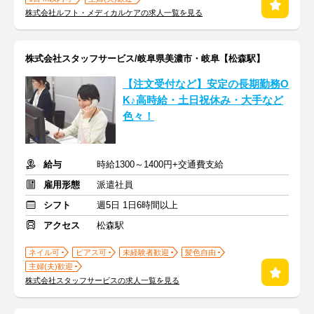
株式会社ルフト・メディカルケアの求人一覧を見る
株式会社スタッフサービス/岐阜県美濃市・岐阜【松森駅】
【注文受付など】安定の長期勤務O
K♪高時給・土日祝休み・大手など
色々！
給与
時給1300～1400円+交通費支給
雇用形態
派遣社員
シフト
週5日 1日6時間以上
アクセス
松森駅
ネイル可
ピアス可
未経験者歓迎
髪色自由
主婦(夫)歓迎
株式会社スタッフサービスの求人一覧を見る