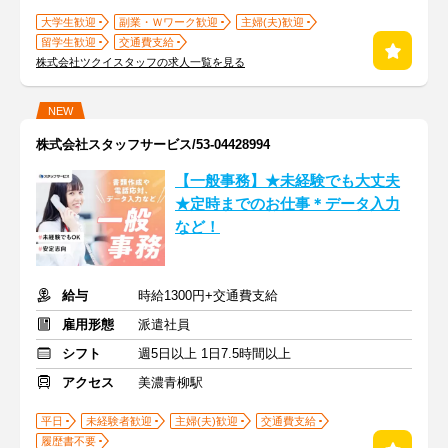
大学生歓迎
副業・Ｗワーク歓迎
主婦(夫)歓迎
留学生歓迎
交通費支給
株式会社ツクイスタッフの求人一覧を見る
NEW
株式会社スタッフサービス/53-04428994
【一般事務】★未経験でも大丈夫
★定時までのお仕事＊データ入力
など！
給与
時給1300円+交通費支給
雇用形態
派遣社員
シフト
週5日以上 1日7.5時間以上
アクセス
美濃青柳駅
平日
未経験者歓迎
主婦(夫)歓迎
交通費支給
履歴書不要