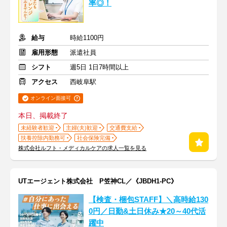
率◎！
給与
時給1100円
雇用形態
派遣社員
シフト
週5日 1日7時間以上
アクセス
西岐阜駅
オンライン面接可
本日、掲載終了
未経験者歓迎
主婦(夫)歓迎
交通費支給
扶養控除内勤務可
社会保険完備
株式会社ルフト・メディカルケアの求人一覧を見る
UTエージェント株式会社 P笠神CL／《JBDH1-PC》
【検査・梱包STAFF】＼高時給130
0円／日勤&土日休み★20～40代活
躍中