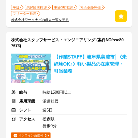
平日
未経験者歓迎
主婦(夫)歓迎
社会保険完備
フリーター歓迎
株式会社ワークナビの求人一覧を見る
株式会社スタッフサービス・エンジニアリング (案件NO/sse80
7673)
【作業STAFF】岐阜県美濃市│《未
経験OK♪》軽い製品の在庫管理・
引当業務
給与
時給1500円以上
雇用形態
派遣社員
シフト
週5日
アクセス
松森駅
徒歩9分
オンライン面接可