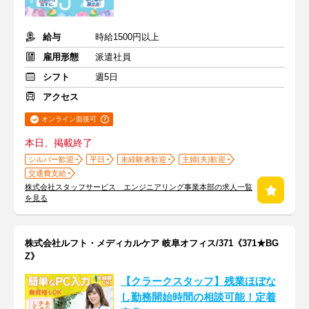
給与
時給1500円以上
雇用形態
派遣社員
シフト
週5日
アクセス
オンライン面接可
本日、掲載終了
シルバー歓迎
平日
未経験者歓迎
主婦(夫)歓迎
交通費支給
株式会社スタッフサービス エンジニアリング事業本部の求人一覧
を見る
株式会社ルフト・メディカルケア 岐阜オフィス/371《371★BG
Z》
【クラークスタッフ】残業ほぼな
し勤務開始時間の相談可能！定着