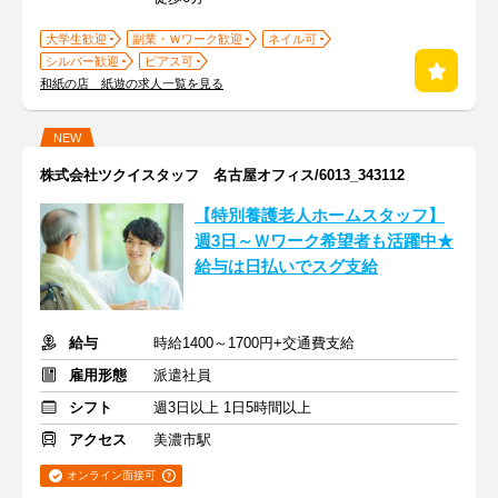
大学生歓迎
副業・Ｗワーク歓迎
ネイル可
シルバー歓迎
ピアス可
和紙の店 紙遊の求人一覧を見る
NEW
株式会社ツクイスタッフ 名古屋オフィス/6013_343112
【特別養護老人ホームスタッフ】
週3日～Ｗワーク希望者も活躍中★
給与は日払いでスグ支給
給与
時給1400～1700円+交通費支給
雇用形態
派遣社員
シフト
週3日以上 1日5時間以上
アクセス
美濃市駅
オンライン面接可