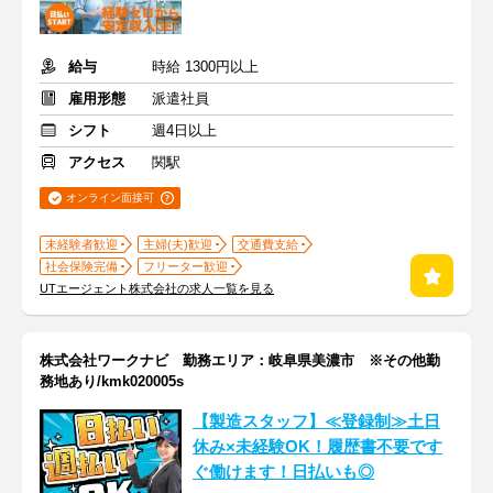
給与
時給 1300円以上
雇用形態
派遣社員
シフト
週4日以上
アクセス
関駅
オンライン面接可
未経験者歓迎
主婦(夫)歓迎
交通費支給
社会保険完備
フリーター歓迎
UTエージェント株式会社の求人一覧を見る
株式会社ワークナビ 勤務エリア：岐阜県美濃市 ※その他勤
務地あり/kmk020005s
【製造スタッフ】≪登録制≫土日
休み×未経験OK！履歴書不要です
ぐ働けます！日払いも◎