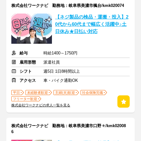
株式会社ワークナビ 勤務地：岐阜県美濃市楓台/kmk020074
【ネジ製品の検品・運搬・投入】2
0代から60代まで幅広く活躍中♪土
日休み★日払い対応
給与
時給1400～1750円
雇用形態
派遣社員
シフト
週5日 1日8時間以上
アクセス
車・バイク通勤OK
平日
未経験者歓迎
主婦(夫)歓迎
社会保険完備
フリーター歓迎
株式会社ワークナビの求人一覧を見る
株式会社ワークナビ 勤務地：岐阜県美濃市口野々/kmk02008
6