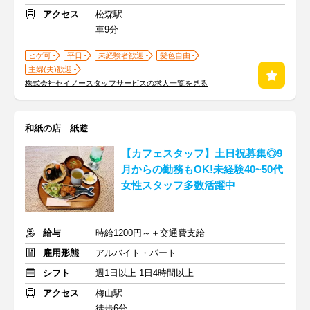
アクセス
松森駅
車9分
ヒゲ可
平日
未経験者歓迎
髪色自由
主婦(夫)歓迎
株式会社セイノースタッフサービスの求人一覧を見る
和紙の店 紙遊
【カフェスタッフ】土日祝募集◎9
月からの勤務もOK!未経験40~50代
女性スタッフ多数活躍中
給与
時給1200円～＋交通費支給
雇用形態
アルバイト・パート
シフト
週1日以上 1日4時間以上
アクセス
梅山駅
徒歩6分