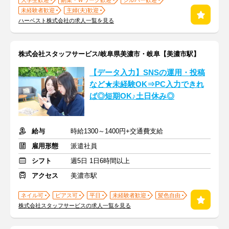
大学生歓迎
副業・Ｗワーク歓迎
シルバー歓迎
未経験者歓迎
主婦(夫)歓迎
ハーベスト株式会社の求人一覧を見る
株式会社スタッフサービス/岐阜県美濃市・岐阜【美濃市駅】
【データ入力】SNSの運用・投稿
など★未経験OK⇒PC入力できれ
ば◎短期OK♪土日休み◎
給与
時給1300～1400円+交通費支給
雇用形態
派遣社員
シフト
週5日 1日6時間以上
アクセス
美濃市駅
ネイル可
ピアス可
平日
未経験者歓迎
髪色自由
株式会社スタッフサービスの求人一覧を見る