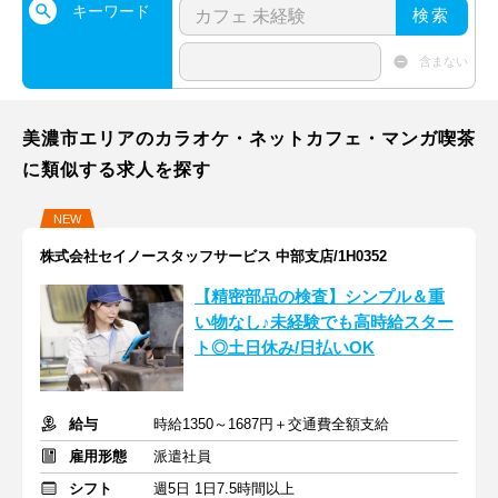
キーワード
検索
含まない
美濃市エリアのカラオケ・ネットカフェ・マンガ喫茶
に類似する求人を探す
NEW
株式会社セイノースタッフサービス 中部支店/1H0352
【精密部品の検査】シンプル＆重
い物なし♪未経験でも高時給スター
ト◎土日休み/日払いOK
給与
時給1350～1687円＋交通費全額支給
雇用形態
派遣社員
シフト
週5日 1日7.5時間以上