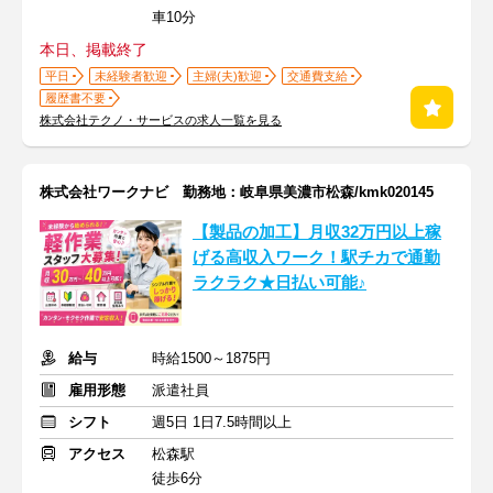
車10分
本日、掲載終了
平日
未経験者歓迎
主婦(夫)歓迎
交通費支給
履歴書不要
株式会社テクノ・サービスの求人一覧を見る
株式会社ワークナビ 勤務地：岐阜県美濃市松森/kmk020145
【製品の加工】月収32万円以上稼
げる高収入ワーク！駅チカで通勤
ラクラク★日払い可能♪
給与
時給1500～1875円
雇用形態
派遣社員
シフト
週5日 1日7.5時間以上
アクセス
松森駅
徒歩6分