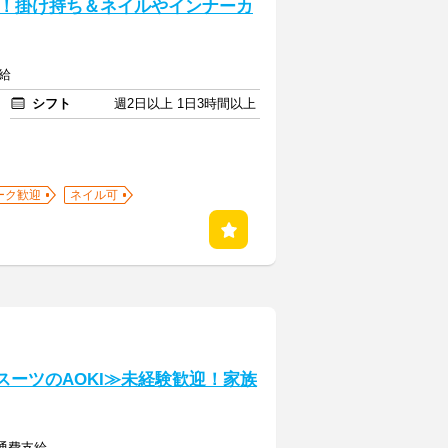
！掛け持ち＆ネイルやインナーカ
給
シフト
週2日以上 1日3時間以上
ーク歓迎
ネイル可
≪スーツのAOKI≫未経験歓迎！家族
交通費支給