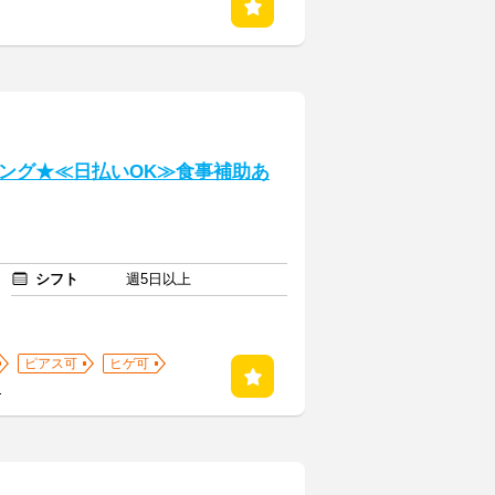
ング★≪日払いOK≫食事補助あ
シフト
週5日以上
ピアス可
ヒゲ可
る