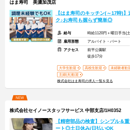
はま寿司 美濃加茂店
【はま寿司のキッチン(～17時)】
ク♪お寿司も握らず簡単◎
給与
時給1120円＋曜日手当(土
雇用形態
アルバイト・パート
アクセス
前平公園駅
徒歩17分
大学生歓迎
高校生歓迎
未経験者歓
主婦(夫)歓迎
株式会社はま寿司の求人一覧を見る
NEW
株式会社セイノースタッフサービス 中部支店/1H0352
【精密部品の検査】シンプル＆重
ート◎土日休み/日払いOK