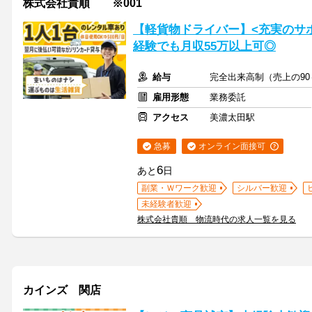
株式会社貴順 ※001
【軽貨物ドライバー】<充実のサ
経験でも月収55万以上可◎
給与
完全出来高制（売上の90
雇用形態
業務委託
アクセス
美濃太田駅
急募
オンライン面接可
6
あと
日
副業・Ｗワーク歓迎
シルバー歓迎
未経験者歓迎
株式会社貴順 物流時代の求人一覧を見る
カインズ 関店