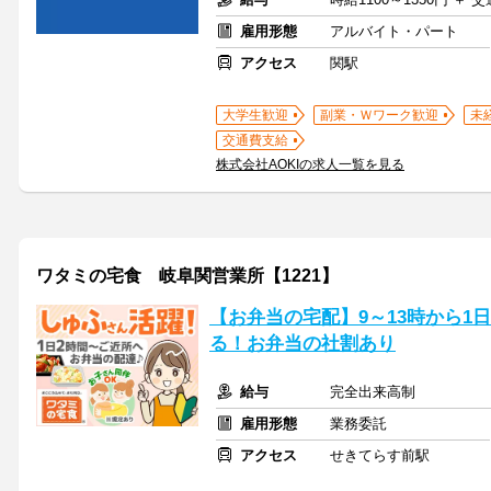
雇用形態
アルバイト・パート
アクセス
関駅
大学生歓迎
副業・Ｗワーク歓迎
未
交通費支給
株式会社AOKIの求人一覧を見る
ワタミの宅食 岐阜関営業所【1221】
【お弁当の宅配】9～13時から1
る！お弁当の社割あり
給与
完全出来高制
雇用形態
業務委託
アクセス
せきてらす前駅