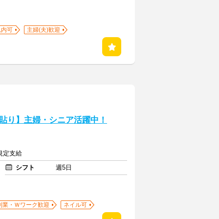
以内可
主婦(夫)歓迎
貼り】主婦・シニア活躍中！
規定支給
シフト
週5日
副業・Ｗワーク歓迎
ネイル可