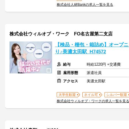
株式会社人材Bankの求人一覧を見る
株式会社ウィルオブ・ワーク FO名古屋第二支店
【検品・梱包・箱詰め】オープニ
り♪美濃太田駅_H74572
給与
時給1220円 +交通費
雇用形態
派遣社員
アクセス
美濃太田駅
大学生歓迎
ネイル可
シルバー歓迎
株式会社ウィルオブ・ワークの求人一覧を見