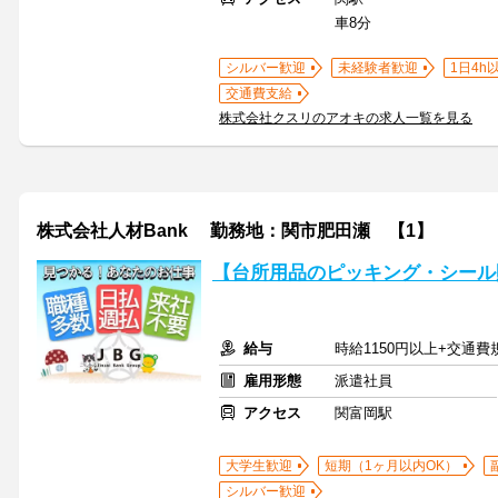
車8分
シルバー歓迎
未経験者歓迎
1日4h
交通費支給
株式会社クスリのアオキの求人一覧を見る
株式会社人材Bank 勤務地：関市肥田瀬 【1】
【台所用品のピッキング・シール
給与
時給1150円以上+交通費
雇用形態
派遣社員
アクセス
関富岡駅
大学生歓迎
短期（1ヶ月以内OK）
シルバー歓迎