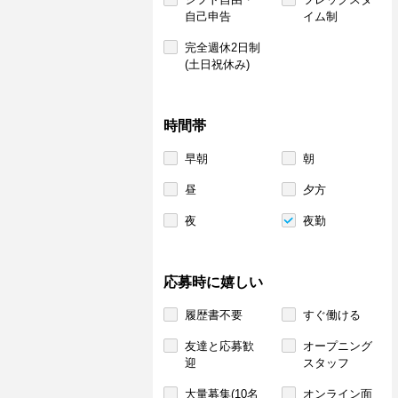
自己申告
イム制
完全週休2日制
(土日祝休み)
時間帯
早朝
朝
昼
夕方
夜
夜勤
応募時に嬉しい
履歴書不要
すぐ働ける
友達と応募歓
オープニング
迎
スタッフ
大量募集(10名
オンライン面