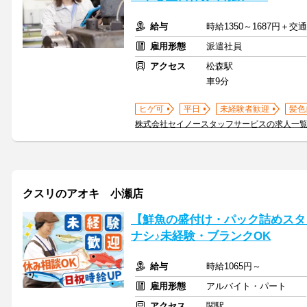
給与
時給1350～1687円＋
雇用形態
派遣社員
アクセス
松森駅
車9分
ヒゲ可
平日
未経験者歓迎
髪色
株式会社セイノースタッフサービスの求人一
クスリのアオキ 小瀬店
【鮮魚の盛付け・パック詰めスタ
ナシ♪未経験・ブランクOK
給与
時給1065円～
雇用形態
アルバイト・パート
アクセス
関駅