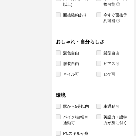
以上)
接可能
面接確約あり
今すぐ面接予
約可能
おしゃれ・自分らしさ
髪色自由
髪型自由
服装自由
ピアス可
ネイル可
ヒゲ可
環境
駅から5分以内
車通勤可
バイク/自転車
英語力・語学
通勤可
力が身に付く
PCスキルが身