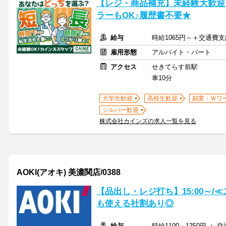
【レジ・商品補充】未経験大歓迎
ラーもOK♪履歴書不要★
給与
時給1065円～＋交通費支
雇用形態
アルバイト・パート
アクセス
せきてらす前駅
車10分
大学生歓迎
高校生歓迎
副業・Ｗワ
シルバー歓迎
株式会社カインズの求人一覧を見る
AOKI(アオキ) 美濃関店/0388
【品出し・レジ打ち】15:00～/
も使える社割あり◎
給与
時給1100～1350円 ＋ 