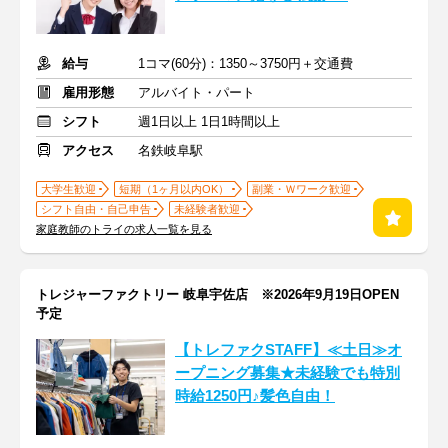
給与
1コマ(60分)：1350～3750円＋交通費
雇用形態
アルバイト・パート
シフト
週1日以上 1日1時間以上
アクセス
名鉄岐阜駅
大学生歓迎
短期（1ヶ月以内OK）
副業・Ｗワーク歓迎
シフト自由・自己申告
未経験者歓迎
家庭教師のトライの求人一覧を見る
トレジャーファクトリー 岐阜宇佐店 ※2026年9月19日OPEN
予定
【トレファクSTAFF】≪土日≫オ
ープニング募集★未経験でも特別
時給1250円♪髪色自由！