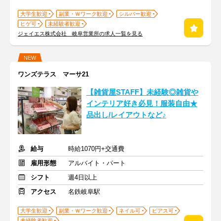
大学生歓迎
副業・Ｗワーク歓迎
シルバー歓迎
ヒゲ可
未経験者歓迎
ジェイエス株式会社 岐阜営業所の求人一覧を見る
NEW
ワンズテラス マーサ21
【雑貨屋STAFF】未経験◎雑貨や
インテリア好き必見！服装自由★
品出し/レイアウトなど♪
給与
時給1070円+交通費
雇用形態
アルバイト・パート
シフト
週4日以上
アクセス
名鉄岐阜駅
大学生歓迎
副業・Ｗワーク歓迎
ネイル可
ピアス可
未経験者歓迎