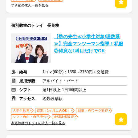
すき家の求人一覧を見る
個別教室のトライ 長良校
【塾の先生≪小学生対象/理数系
≫】完全マンツーマン指導！私服
◎得意な1科目だけでOK
給与
1コマ(60分)：1350～3750円＋交通費
雇用形態
アルバイト・パート
シフト
週1日以上 1日1時間以上
アクセス
名鉄岐阜駅
大学生歓迎
短期（1ヶ月以内OK）
副業・Ｗワーク歓迎
シフト自由・自己申告
未経験者歓迎
家庭教師のトライの求人一覧を見る