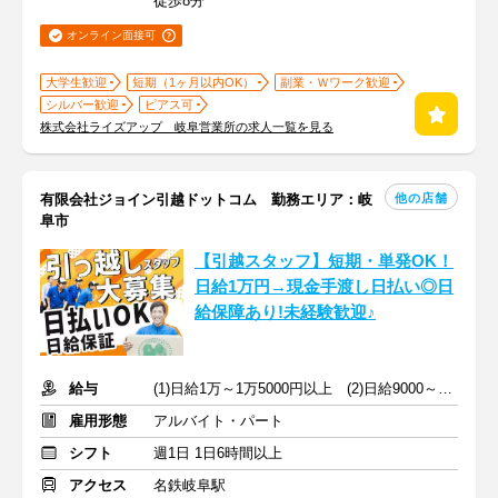
徒歩8分
オンライン面接可
大学生歓迎
短期（1ヶ月以内OK）
副業・Ｗワーク歓迎
シルバー歓迎
ピアス可
株式会社ライズアップ 岐阜営業所の求人一覧を見る
他の店舗
有限会社ジョイン引越ドットコム 勤務エリア：岐
阜市
【引越スタッフ】短期・単発OK！
日給1万円→現金手渡し日払い◎日
給保障あり!未経験歓迎♪
給与
(1)日給1万～1万5000円以上 (2)日給9000～9500円以上
雇用形態
アルバイト・パート
シフト
週1日 1日6時間以上
アクセス
名鉄岐阜駅