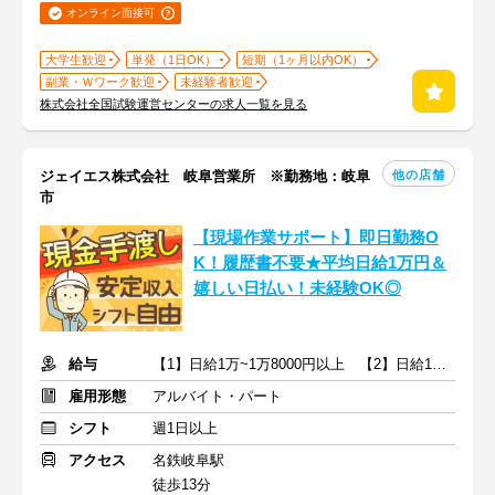
オンライン面接可
大学生歓迎
単発（1日OK）
短期（1ヶ月以内OK）
副業・Ｗワーク歓迎
未経験者歓迎
株式会社全国試験運営センターの求人一覧を見る
他の店舗
ジェイエス株式会社 岐阜営業所 ※勤務地：岐阜
市
【現場作業サポート】即日勤務O
K！履歴書不要★平均日給1万円＆
嬉しい日払い！未経験OK◎
給与
【1】日給1万~1万8000円以上 【2】日給1万~1万5000円
雇用形態
アルバイト・パート
シフト
週1日以上
アクセス
名鉄岐阜駅
徒歩13分