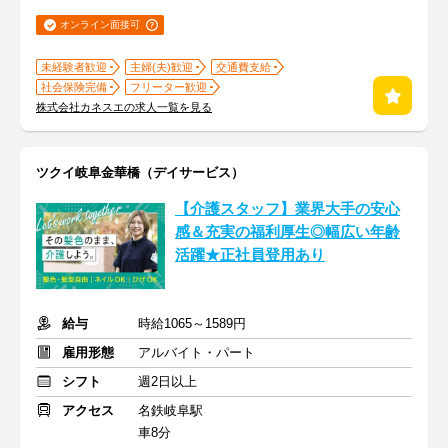
オンライン面接可
未経験者歓迎
主婦(夫)歓迎
交通費支給
社会保険完備
フリーター歓迎
株式会社カネスエの求人一覧を見る
ツクイ岐阜金華橋（デイサービス）
【介護スタッフ】業界大手の安心
感＆充実の福利厚生◎幅広い年齢
活躍★正社員登用あり
給与
時給1065～1589円
雇用形態
アルバイト・パート
シフト
週2日以上
アクセス
名鉄岐阜駅
車8分