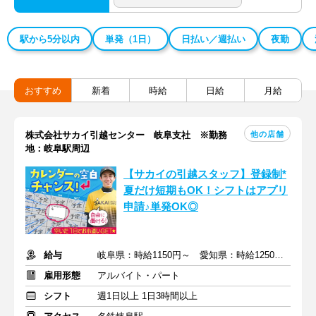
駅から5分以内
単発（1日）
日払い／週払い
夜勤
おすすめ
新着
時給
日給
月給
他の店舗
株式会社サカイ引越センター 岐阜支社 ※勤務
地：岐阜駅周辺
【サカイの引越スタッフ】登録制*
夏だけ短期もOK！シフトはアプリ
申請♪単発OK◎
給与
岐阜県：時給1150円～ 愛知県：時給1250円～+交通費・他手当
雇用形態
アルバイト・パート
シフト
週1日以上 1日3時間以上