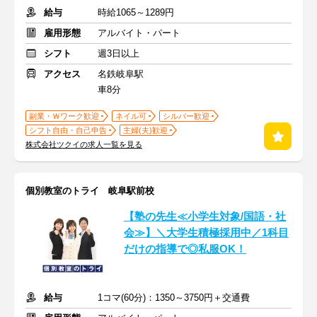
給与
時給1065～1289円
雇用形態
アルバイト・パート
シフト
週3日以上
アクセス
名鉄岐阜駅
車8分
副業・Ｗワーク歓迎
ネイル可
シルバー歓迎
シフト自由・自己申告
主婦(夫)歓迎
株式会社ツクイの求人一覧を見る
個別教室のトライ 岐阜駅前校
【塾の先生≪小学生対象/国語・社
会≫】＼大学生積極採用中／1科目
だけの指導で◎私服OK！
給与
1コマ(60分)：1350～3750円＋交通費