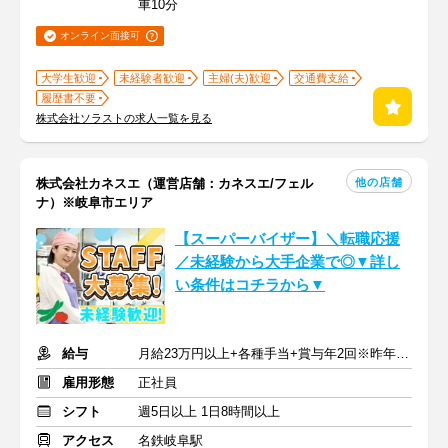
車10分
オンライン面接可
大学生歓迎
未経験者歓迎
主婦(夫)歓迎
交通費支給
履歴書不要
株式会社ソラストの求人一覧を見る
他の店舗
株式会社カネスエ（運営店舗：カネスエ/フェル
ナ）※岐阜市エリア
【スーパーバイザー】＼転職応援
／未経験から大手企業で◎▼詳し
い条件はコチラから▼
給与
月給23万円以上+各種手当+賞与年2回※昨年実績1.5カ月~4.5カ月分
雇用形態
正社員
シフト
週5日以上 1日8時間以上
アクセス
名鉄岐阜駅