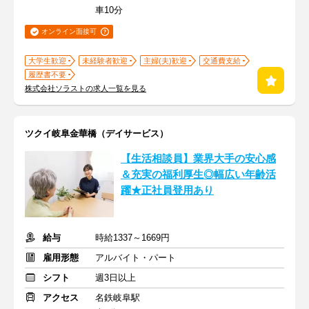
車10分
オンライン面接可
大学生歓迎
未経験者歓迎
主婦(夫)歓迎
交通費支給
履歴書不要
株式会社ソラストの求人一覧を見る
ツクイ岐阜金華橋（デイサービス）
【生活相談員】業界大手の安心感
＆充実の福利厚生◎幅広い年齢活
躍★正社員登用あり
給与
時給1337～1669円
雇用形態
アルバイト・パート
シフト
週3日以上
アクセス
名鉄岐阜駅