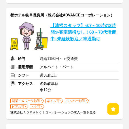
都ホテル岐阜長良川（株式会社ADVANCEコーポレーション）
【清掃スタッフ】≪7～10時の3時
間≫客室清掃なし！60～70代活躍
中♪未経験歓迎／車通勤可
給与
時給1180円～＋交通費
雇用形態
アルバイト・パート
シフト
週3日以上
アクセス
名鉄岐阜駅
車12分
副業・Ｗワーク歓迎
ネイル可
シルバー歓迎
ピアス可
ヒゲ可
株式会社ＡＤＶＡＮＣＥコーポレーションの求人一覧を見る