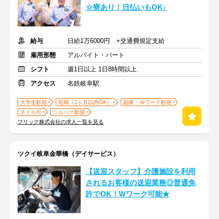
☆寮あり！日払いもOK♪
給与
日給1万6000円 +交通費規定支給
雇用形態
アルバイト・パート
シフト
週1日以上 1日8時間以上
アクセス
名鉄岐阜駅
大学生歓迎
短期（1ヶ月以内OK）
副業・Ｗワーク歓迎
ネイル可
シルバー歓迎
フリック株式会社の求人一覧を見る
ツクイ岐阜金華橋（デイサービス）
【送迎スタッフ】介護施設を利用
されるお客様の送迎業務◎普通免
許でOK！Wワーク可能★