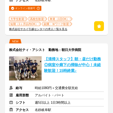
アクセス
名鉄岐阜駅
オンライン面接可
大学生歓迎
高校生歓迎
単発（1日OK）
短期（1ヶ月以内OK）
副業・Ｗワーク歓迎
株式会社サカイ引越センターの求人一覧を見る
NEW
株式会社ティ・アシスト 勤務地：朝日大学病院
【清掃スタッフ】朝・昼だけ勤務
◎病室や廊下の掃除が中心！未経
験歓迎！15時終業♪
給与
時給1080円＋交通費全額支給
雇用形態
アルバイト・パート
シフト
週5日以上 1日3時間以上
アクセス
名鉄岐阜駅