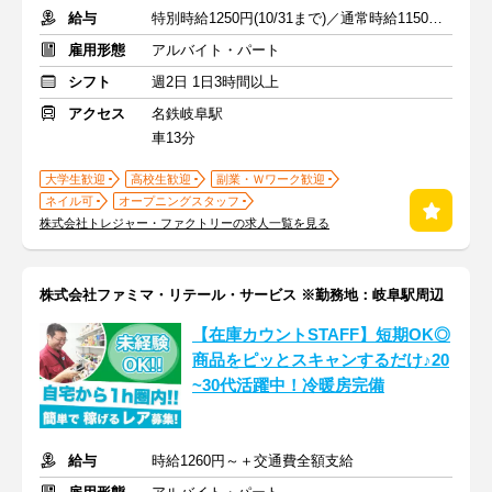
給与
特別時給1250円(10/31まで)／通常時給1150円 ※交通費支給
雇用形態
アルバイト・パート
シフト
週2日 1日3時間以上
アクセス
名鉄岐阜駅
車13分
大学生歓迎
高校生歓迎
副業・Ｗワーク歓迎
ネイル可
オープニングスタッフ
株式会社トレジャー・ファクトリーの求人一覧を見る
株式会社ファミマ・リテール・サービス ※勤務地：岐阜駅周辺
【在庫カウントSTAFF】短期OK◎
商品をピッとスキャンするだけ♪20
~30代活躍中！冷暖房完備
給与
時給1260円～＋交通費全額支給