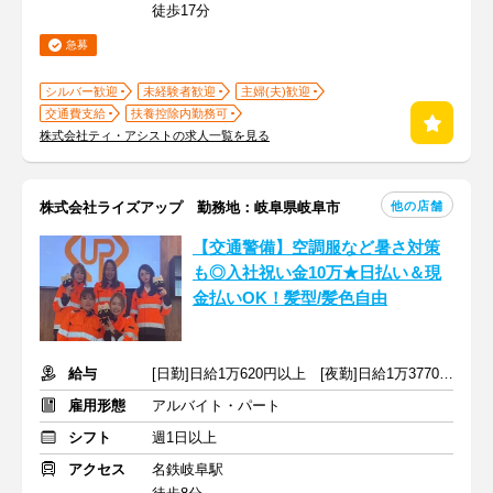
徒歩17分
急募
シルバー歓迎
未経験者歓迎
主婦(夫)歓迎
交通費支給
扶養控除内勤務可
株式会社ティ・アシストの求人一覧を見る
他の店舗
株式会社ライズアップ 勤務地：岐阜県岐阜市
【交通警備】空調服など暑さ対策
も◎入社祝い金10万★日払い＆現
金払いOK！髪型/髪色自由
給与
[日勤]日給1万620円以上 [夜勤]日給1万3770円以上
雇用形態
アルバイト・パート
シフト
週1日以上
アクセス
名鉄岐阜駅