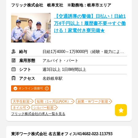
フリック株式会社 岐阜支社 ※勤務地：岐阜市エリア
【交通誘導の警備】日払い！日給1
万4千円以上！履歴書不要⇒すぐ働
ける！家電付き寮完備★
給与
日給1万4000～1万8000円（経験・能力による）
雇用形態
アルバイト・パート
シフト
週3日以上 1日8時間以上
アクセス
名鉄岐阜駅
オンライン面接可
大学生歓迎
短期（1ヶ月以内OK）
副業・Ｗワーク歓迎
ネイル可
シルバー歓迎
フリック株式会社の求人一覧を見る
東洋ワーク株式会社 名古屋オフィス/414682-022-113793