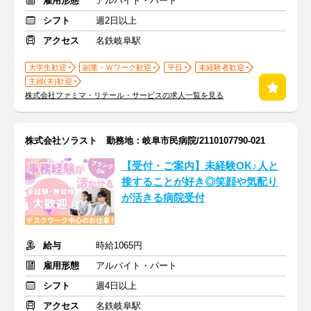
雇用形態
アルバイト・パート
シフト
週2日以上
アクセス
名鉄岐阜駅
大学生歓迎
副業・Ｗワーク歓迎
平日
未経験者歓迎
主婦(夫)歓迎
株式会社ファミマ・リテール・サービスの求人一覧を見る
株式会社ソラスト 勤務地：岐阜市民病院/2110107790-021
【受付・ご案内】未経験OK♪人と
接することが好き◎笑顔や気配り
が活きる病院受付
給与
時給1065円
雇用形態
アルバイト・パート
シフト
週4日以上
アクセス
名鉄岐阜駅