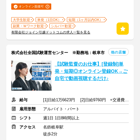
オンライン面接可
大学生歓迎
単発（1日OK）
短期（1ヶ月以内OK）
副業・Ｗワーク歓迎
シルバー歓迎
有限会社ジョイン引越ドットコムの求人一覧を見る
他の店舗
株式会社全国試験運営センター ※勤務地：岐阜市
【試験監督のお仕事】[登録制]単
発・短期◎オンライン登録OK→ご
自宅で動画視聴するだけ♪
給与
[1]日給1万6623円 [2]日給9760円 +交通費規定支給
雇用形態
アルバイト・パート
シフト
週1日 1日8時間以上
アクセス
名鉄岐阜駅
徒歩2分