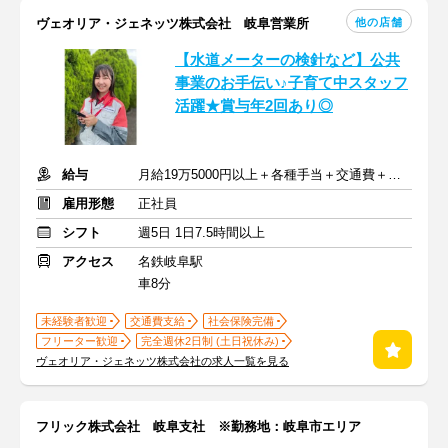
他の店舗
ヴェオリア・ジェネッツ株式会社 岐阜営業所
【水道メーターの検針など】公共
事業のお手伝い♪子育て中スタッフ
活躍★賞与年2回あり◎
給与
月給19万5000円以上＋各種手当＋交通費＋賞与
雇用形態
正社員
シフト
週5日 1日7.5時間以上
アクセス
名鉄岐阜駅
車8分
未経験者歓迎
交通費支給
社会保険完備
フリーター歓迎
完全週休2日制 (土日祝休み)
ヴェオリア・ジェネッツ株式会社の求人一覧を見る
フリック株式会社 岐阜支社 ※勤務地：岐阜市エリア