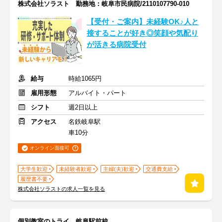
株式会社ソラスト 勤務地：岐阜市民病院/2110107790-010
【受付・ご案内】未経験OK♪人と
接することが好き◎笑顔や気配り
が活きる病院受付
給与
時給1065円
雇用形態
アルバイト・パート
シフト
週2日以上
アクセス
名鉄岐阜駅
車10分
オンライン面接可
大学生歓迎
未経験者歓迎
主婦(夫)歓迎
交通費支給
履歴書不要
株式会社ソラストの求人一覧を見る
個別教室のトライ 岐阜駅前校