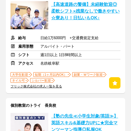
【高速道路の警備】未経験歓迎◎
柔軟シフト×残業なしで働きやすい
☆寮あり！日払いもOK♪
給与
日給1万6000円 +交通費規定支給
雇用形態
アルバイト・パート
シフト
週1日以上 1日8時間以上
アクセス
名鉄岐阜駅
大学生歓迎
短期（1ヶ月以内OK）
副業・Ｗワーク歓迎
ネイル可
シルバー歓迎
フリック株式会社の求人一覧を見る
個別教室のトライ 長良校
【塾の先生≪小学生対象/英語≫】
英語スキル&基礎力UPに★完全マ
ンツーマン指導◎私服OK