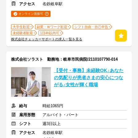
アクセス
名鉄岐阜駅
オンライン面接可
大学生歓迎
副業・Ｗワーク歓迎
シフト自由・自己申告
未経験者歓迎
1日4h以内可
株式会社チェッカーサポートの求人一覧を見る
株式会社ソラスト 勤務地：岐阜市民病院/2110107790-014
【受付・事務】未経験OK♪あなた
の気配りが患者さまの安心につな
がる♪女性が輝く職場
給与
時給1065円
雇用形態
アルバイト・パート
シフト
週3日以上
アクセス
名鉄岐阜駅