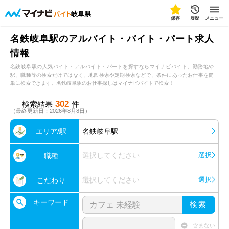
岐阜県
保存
履歴
メニュー
名鉄岐阜駅のアルバイト・バイト・パート求人
情報
名鉄岐阜駅の人気バイト・アルバイト・パートを探すならマイナビバイト。勤務地や
駅、職種等の検索だけではなく、地図検索や定期検索などで、条件にあったお仕事を簡
単に検索できます。名鉄岐阜駅のお仕事探しはマイナビバイトで検索！
302
検索結果
件
（最終更新日：2026年8月8日）
エリア/駅
名鉄岐阜駅
選択してください
選択
職種
選択してください
選択
こだわり
キーワード
検索
含まない