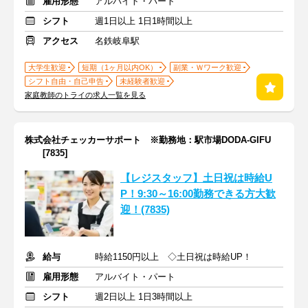
雇用形態
アルバイト・パート
シフト
週1日以上 1日1時間以上
アクセス
名鉄岐阜駅
大学生歓迎
短期（1ヶ月以内OK）
副業・Ｗワーク歓迎
シフト自由・自己申告
未経験者歓迎
家庭教師のトライの求人一覧を見る
株式会社チェッカーサポート ※勤務地：駅市場DODA-GIFU
[7835]
【レジスタッフ】土日祝は時給U
P！9:30～16:00勤務できる方大歓
迎！(7835)
給与
時給1150円以上 ◇土日祝は時給UP！
雇用形態
アルバイト・パート
シフト
週2日以上 1日3時間以上