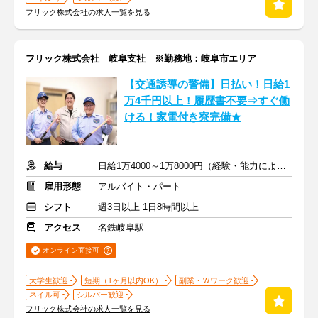
フリック株式会社の求人一覧を見る
フリック株式会社 岐阜支社 ※勤務地：岐阜市エリア
【交通誘導の警備】日払い！日給1
万4千円以上！履歴書不要⇒すぐ働
ける！家電付き寮完備★
給与
日給1万4000～1万8000円（経験・能力による）
雇用形態
アルバイト・パート
シフト
週3日以上 1日8時間以上
アクセス
名鉄岐阜駅
オンライン面接可
大学生歓迎
短期（1ヶ月以内OK）
副業・Ｗワーク歓迎
ネイル可
シルバー歓迎
フリック株式会社の求人一覧を見る