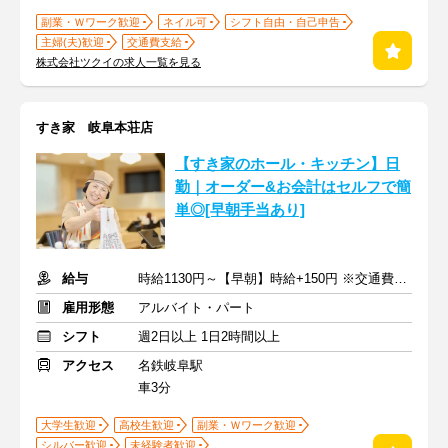
副業・Ｗワーク歓迎
ネイル可
シフト自由・自己申告
主婦(夫)歓迎
交通費支給
株式会社ツクイの求人一覧を見る
すき家 岐阜本荘店
【すき家のホール・キッチン】日
勤｜オーダー&お会計はセルフで簡
単◎[早朝手当あり]
給与
時給1130円～【早朝】時給+150円 ※交通費支給
雇用形態
アルバイト・パート
シフト
週2日以上 1日2時間以上
アクセス
名鉄岐阜駅
車3分
大学生歓迎
高校生歓迎
副業・Ｗワーク歓迎
シルバー歓迎
未経験者歓迎