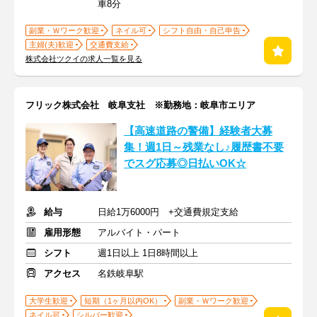
車8分
副業・Ｗワーク歓迎
ネイル可
シフト自由・自己申告
主婦(夫)歓迎
交通費支給
株式会社ツクイの求人一覧を見る
フリック株式会社 岐阜支社 ※勤務地：岐阜市エリア
【高速道路の警備】経験者大募
集！週1日～残業なし♪履歴書不要
でスグ応募◎日払いOK☆
給与
日給1万6000円 +交通費規定支給
雇用形態
アルバイト・パート
シフト
週1日以上 1日8時間以上
アクセス
名鉄岐阜駅
大学生歓迎
短期（1ヶ月以内OK）
副業・Ｗワーク歓迎
ネイル可
シルバー歓迎