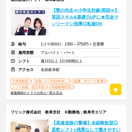
【塾の先生≪小学生対象/英語≫】
英語スキル&基礎力UPに★完全マ
ンツーマン指導◎私服OK
給与
1コマ(60分)：1350～3750円＋交通費
雇用形態
アルバイト・パート
シフト
週1日以上 1日1時間以上
アクセス
名鉄岐阜駅
大学生歓迎
短期（1ヶ月以内OK）
副業・Ｗワーク歓迎
シフト自由・自己申告
未経験者歓迎
家庭教師のトライの求人一覧を見る
フリック株式会社 岐阜支社 ※勤務地：岐阜市エリア
【高速道路の警備】未経験歓迎◎
柔軟シフト×残業なしで働きやすい