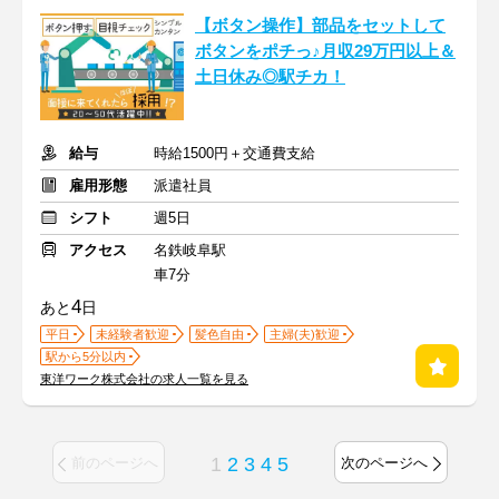
【ボタン操作】部品をセットして
ボタンをポチっ♪月収29万円以上＆
土日休み◎駅チカ！
給与
時給1500円＋交通費支給
雇用形態
派遣社員
シフト
週5日
アクセス
名鉄岐阜駅
車7分
4
あと
日
平日
未経験者歓迎
髪色自由
主婦(夫)歓迎
駅から5分以内
東洋ワーク株式会社の求人一覧を見る
1
2
3
4
5
前のページへ
次のページへ