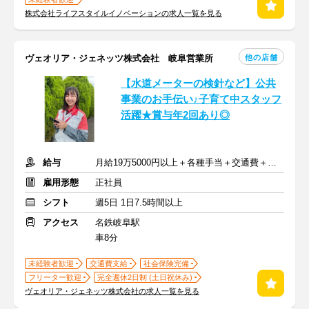
株式会社ライフスタイルイノベーションの求人一覧を見る
他の店舗
ヴェオリア・ジェネッツ株式会社 岐阜営業所
【水道メーターの検針など】公共
事業のお手伝い♪子育て中スタッフ
活躍★賞与年2回あり◎
給与
月給19万5000円以上＋各種手当＋交通費＋賞与
雇用形態
正社員
シフト
週5日 1日7.5時間以上
アクセス
名鉄岐阜駅
車8分
未経験者歓迎
交通費支給
社会保険完備
フリーター歓迎
完全週休2日制 (土日祝休み)
ヴェオリア・ジェネッツ株式会社の求人一覧を見る