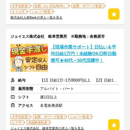
大学生歓迎
短期（1ヶ月以内OK）
副業・Ｗワーク歓迎
ネイル可
シルバー歓迎
株式会社人材Bankの求人一覧を見る
ジェイエス株式会社 岐阜営業所 ※勤務地：各務原市
【現場作業サポート】日払い＆平
均日給1万円！未経験OK◎即日勤
務可★40代～50代活躍中！
給与
【1】日給1万~1万8000円以上 【2】日給1万~1万5000円
雇用形態
アルバイト・パート
シフト
週1日以上
アクセス
名電各務原駅
大学生歓迎
副業・Ｗワーク歓迎
シルバー歓迎
ヒゲ可
未経験者歓迎
ジェイエス株式会社 岐阜営業所の求人一覧を見る