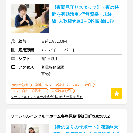
【夜間見守りスタッフ】＼夜の時
間を有効活用／"無資格・未経
験"大歓迎★週1～OK!副業に◎
給与
日給1万7100円
雇用形態
アルバイト・パート
シフト
週1日以上
アクセス
名電各務原駅
車5分
大学生歓迎
副業・Ｗワーク歓迎
シルバー歓迎
シフト自由・自己申告
未経験者歓迎
ソーシャルインクルー株式会社の求人一覧を見る
ソーシャルインクルーホーム各務原鵜沼朝日町/53850902
【身の回りのサポート】夜勤/<未