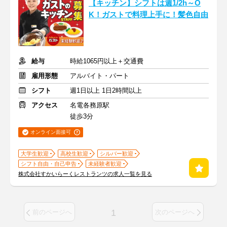
【キッチン】シフトは週1/2h～O
K！ガストで料理上手に！髪色自由
給与
時給1065円以上＋交通費
雇用形態
アルバイト・パート
シフト
週1日以上 1日2時間以上
アクセス
名電各務原駅
徒歩3分
オンライン面接可
大学生歓迎
高校生歓迎
シルバー歓迎
シフト自由・自己申告
未経験者歓迎
株式会社すかいらーくレストランツの求人一覧を見る
1
前のページへ
次のページへ