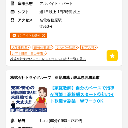
雇用形態
アルバイト・パート
シフト
週1日以上 1日2時間以上
アクセス
名電各務原駅
徒歩3分
オンライン面接可
大学生歓迎
高校生歓迎
シルバー歓迎
ピアス可
シフト自由・自己申告
株式会社すかいらーくレストランツの求人一覧を見る
株式会社トライグループ ※勤務地：岐阜県各務原市
【家庭教師】自分のペースで指導
が可能！高報酬スタート◎初バイ
ト歓迎★副業・WワークOK
給与
1コマ(60分)1980～7370円