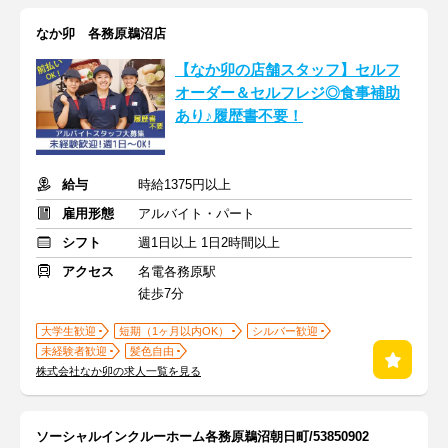
なか卯 各務原鵜沼店
【なか卯の店舗スタッフ】セルフ
オーダー＆セルフレジ◎食事補助
あり♪履歴書不要！
給与
時給1375円以上
雇用形態
アルバイト・パート
シフト
週1日以上 1日2時間以上
アクセス
名電各務原駅
徒歩7分
大学生歓迎
短期（1ヶ月以内OK）
シルバー歓迎
未経験者歓迎
髪色自由
株式会社なか卯の求人一覧を見る
ソーシャルインクルーホーム各務原鵜沼朝日町/53850902