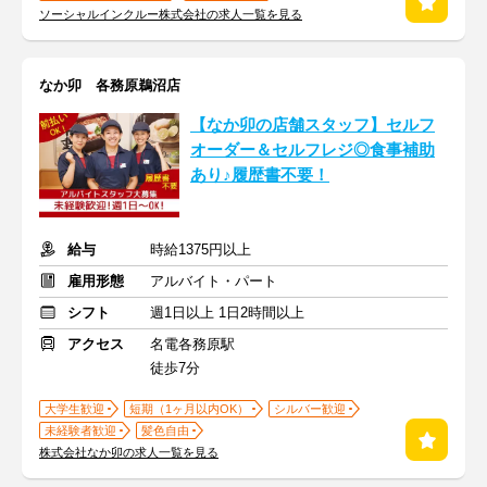
ソーシャルインクルー株式会社の求人一覧を見る
なか卯 各務原鵜沼店
【なか卯の店舗スタッフ】セルフ
オーダー＆セルフレジ◎食事補助
あり♪履歴書不要！
給与
時給1375円以上
雇用形態
アルバイト・パート
シフト
週1日以上 1日2時間以上
アクセス
名電各務原駅
徒歩7分
大学生歓迎
短期（1ヶ月以内OK）
シルバー歓迎
未経験者歓迎
髪色自由
株式会社なか卯の求人一覧を見る