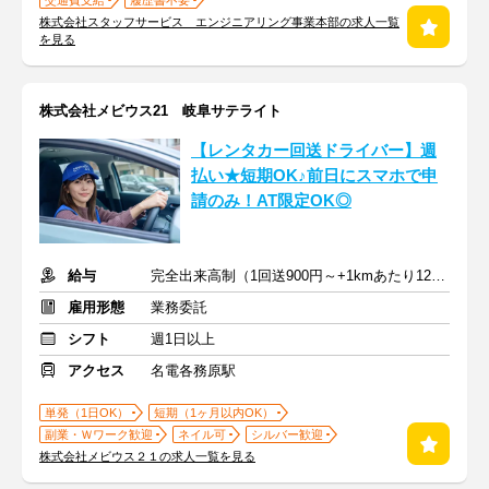
交通費支給
履歴書不要
株式会社スタッフサービス エンジニアリング事業本部の求人一覧
を見る
株式会社メビウス21 岐阜サテライト
【レンタカー回送ドライバー】週
払い★短期OK♪前日にスマホで申
請のみ！AT限定OK◎
給与
完全出来高制（1回送900円～+1kmあたり12円～）＋交通費
雇用形態
業務委託
シフト
週1日以上
アクセス
名電各務原駅
単発（1日OK）
短期（1ヶ月以内OK）
副業・Ｗワーク歓迎
ネイル可
シルバー歓迎
株式会社メビウス２１の求人一覧を見る