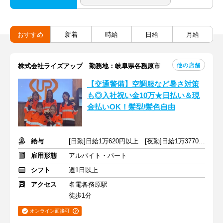
おすすめ
新着
時給
日給
月給
他の店舗
株式会社ライズアップ 勤務地：岐阜県各務原市
【交通警備】空調服など暑さ対策
も◎入社祝い金10万★日払い＆現
金払いOK！髪型/髪色自由
給与
[日勤]日給1万620円以上 [夜勤]日給1万3770円以上
雇用形態
アルバイト・パート
シフト
週1日以上
アクセス
名電各務原駅
徒歩1分
オンライン面接可