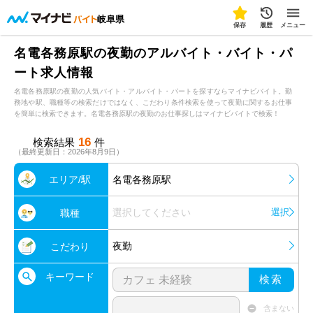
岐阜県
保存
履歴
メニュー
名電各務原駅の夜勤のアルバイト・バイト・パ
ート求人情報
名電各務原駅の夜勤の人気バイト・アルバイト・パートを探すならマイナビバイト。勤
務地や駅、職種等の検索だけではなく、こだわり条件検索を使って夜勤に関するお仕事
を簡単に検索できます。名電各務原駅の夜勤のお仕事探しはマイナビバイトで検索！
16
検索結果
件
（最終更新日：2026年8月9日）
エリア/駅
名電各務原駅
選択してください
選択
職種
夜勤
こだわり
キーワード
検索
含まない