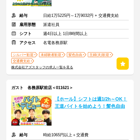
給与
日給1万5225円～1万9032円 + 交通費支給
雇用形態
派遣社員
シフト
週4日以上 1日8時間以上
アクセス
名電各務原駅
シルバー歓迎
未経験者歓迎
髪色自由
主婦(夫)歓迎
交通費支給
株式会社アズスタッフの求人一覧を見る
ガスト 各務原駅前店＜011621＞
【ホール】シフトは週1/2h～OK！
王道バイトを始めよう！髪色自由
給与
時給1065円以上＋交通費