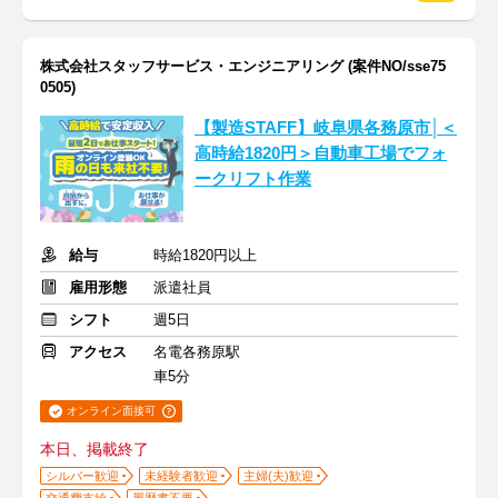
株式会社スタッフサービス・エンジニアリング (案件NO/sse75
0505)
【製造STAFF】岐阜県各務原市│＜
高時給1820円＞自動車工場でフォ
ークリフト作業
給与
時給1820円以上
雇用形態
派遣社員
シフト
週5日
アクセス
名電各務原駅
車5分
オンライン面接可
本日、掲載終了
シルバー歓迎
未経験者歓迎
主婦(夫)歓迎