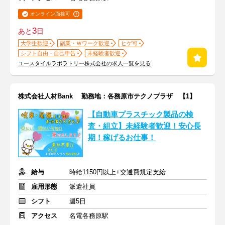
オンライン面接可
3
あと
日
大学生歓迎
副業・Ｗワーク歓迎
ヒゲ可
シフト自由・自己申告
未経験者歓迎
ユースタイルラボラトリー株式会社の求人一覧を見る
株式会社人材Bank 勤務地：各務原市テクノプラザ 【1】
【自動車プラスチック製品の検
査・組立】未経験者歓迎！安心長
期！稼げるお仕事！
給与
時給1150円以上+交通費規定支給
雇用形態
派遣社員
シフト
週5日
アクセス
名電各務原駅