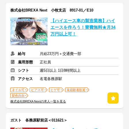
株式会社BREXA Next 小牧支店 8917-01／E10
【ハイエース車の製造業務】ハイ
エースを作ろう！寮費無料★月34
万円以上可！
給与
月給23万円＋交通費一部
雇用形態
正社員
シフト
週5日以上 1日8時間以上
アクセス
名電各務原駅
ネイル可
ピアス可
ヒゲ可
未経験者歓迎
髪色自由
株式会社BREXA Nextの求人一覧を見る
ガスト 各務原駅前店＜011621＞