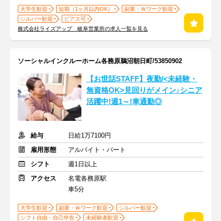
大学生歓迎
短期（1ヶ月以内OK）
副業・Ｗワーク歓迎
シルバー歓迎
ピアス可
株式会社ライズアップ 岐阜営業所の求人一覧を見る
ソーシャルインクルーホーム各務原鵜沼朝日町/53850902
【お世話STAFF】夜勤/<未経験・
無資格OK>見回りがメイン♪シニア
活躍中!週1～!車通勤◎
給与
日給1万7100円
雇用形態
アルバイト・パート
シフト
週1日以上
アクセス
名電各務原駅
車5分
大学生歓迎
副業・Ｗワーク歓迎
シルバー歓迎
シフト自由・自己申告
未経験者歓迎