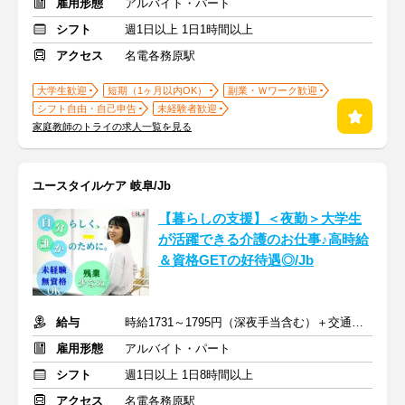
雇用形態
アルバイト・パート
シフト
週1日以上 1日1時間以上
アクセス
名電各務原駅
大学生歓迎
短期（1ヶ月以内OK）
副業・Ｗワーク歓迎
シフト自由・自己申告
未経験者歓迎
家庭教師のトライの求人一覧を見る
ユースタイルケア 岐阜/Jb
【暮らしの支援】＜夜勤＞大学生
が活躍できる介護のお仕事♪高時給
＆資格GETの好待遇◎/Jb
給与
時給1731～1795円（深夜手当含む）＋交通費支給
雇用形態
アルバイト・パート
シフト
週1日以上 1日8時間以上
アクセス
名電各務原駅