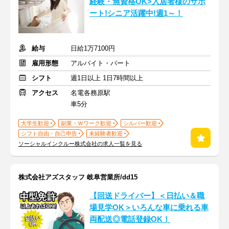
経験・無資格OK>入居者様のサポ
ート!シニア活躍中!週1～！
給与
日給1万7100円
雇用形態
アルバイト・パート
シフト
週1日以上 1日7時間以上
アクセス
名電各務原駅
車5分
大学生歓迎
副業・Ｗワーク歓迎
シルバー歓迎
シフト自由・自己申告
未経験者歓迎
ソーシャルインクルー株式会社の求人一覧を見る
株式会社アズスタッフ 岐阜営業所/dd15
【回送ドライバー】＜日払い＆職
場見学OK＞いろんな車に乗れる車
両配送◎電話登録OK！