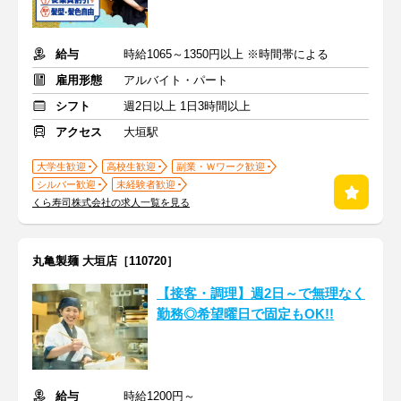
給与
時給1065～1350円以上 ※時間帯による
雇用形態
アルバイト・パート
シフト
週2日以上 1日3時間以上
アクセス
大垣駅
大学生歓迎
高校生歓迎
副業・Ｗワーク歓迎
シルバー歓迎
未経験者歓迎
くら寿司株式会社の求人一覧を見る
丸亀製麺 大垣店［110720］
【接客・調理】週2日～で無理なく
勤務◎希望曜日で固定もOK!!
給与
時給1200円～