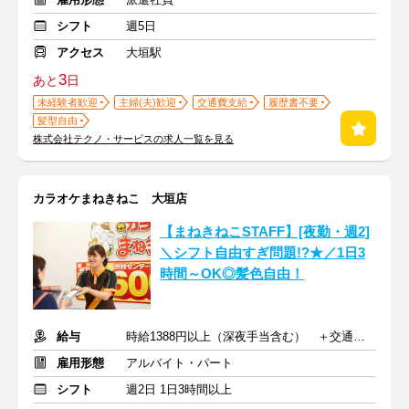
シフト
週5日
アクセス
大垣駅
3
あと
日
未経験者歓迎
主婦(夫)歓迎
交通費支給
履歴書不要
髪型自由
株式会社テクノ・サービスの求人一覧を見る
カラオケまねきねこ 大垣店
【まねきねこSTAFF】[夜勤・週2]
＼シフト自由すぎ問題!?★／1日3
時間～OK◎髪色自由！
給与
時給1388円以上（深夜手当含む） ＋交通費支給
雇用形態
アルバイト・パート
シフト
週2日 1日3時間以上