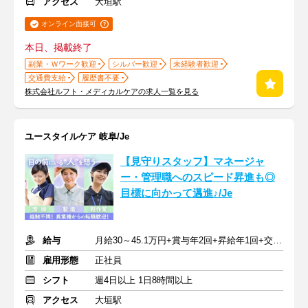
アクセス
大垣駅
オンライン面接可
本日、掲載終了
副業・Ｗワーク歓迎
シルバー歓迎
未経験者歓迎
交通費支給
履歴書不要
株式会社ルフト・メディカルケアの求人一覧を見る
ユースタイルケア 岐阜/Je
【見守りスタッフ】マネージャ
ー・管理職へのスピード昇進も◎
目標に向かって邁進♪/Je
給与
月給30～45.1万円+賞与年2回+昇給年1回+交通費全額
雇用形態
正社員
シフト
週4日以上 1日8時間以上
アクセス
大垣駅