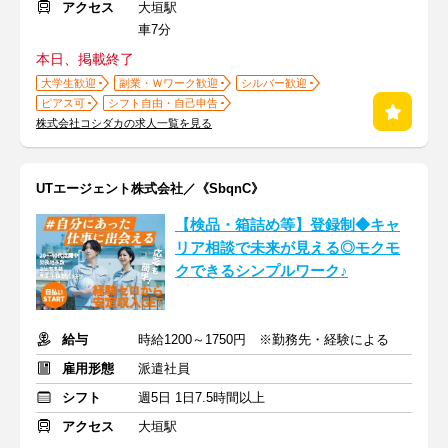
アクセス
大垣駅
車7分
本日、掲載終了
大学生歓迎
副業・Ｗワーク歓迎
シルバー歓迎
ピアス可
シフト自由・自己申告
株式会社コシダカの求人一覧を見る
UTエージェント株式会社／《SbqnC》
【検品・箱詰め等】登録制◆キャ
リア相談で未来が見える◎モクモ
クできるシンプルワーク♪
給与
時給1200～1750円 ※勤務先・経験による
雇用形態
派遣社員
シフト
週5日 1日7.5時間以上
アクセス
大垣駅