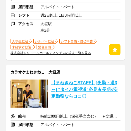
雇用形態
アルバイト・パート
シフト
週2日以上 1日3時間以上
アクセス
大垣駅
車2分
大学生歓迎
シルバー歓迎
シフト自由・自己申告
未経験者歓迎
髪色自由
株式会社トリドールホールディングスの求人一覧を見る
カラオケまねきねこ 大垣店
【まねきねこSTAFF】[夜勤・週3
～] "タイパ重視派"必見★長期×安
定勤務ならココ◎
給与
時給1388円以上（深夜手当含む） ＋交通費支給
雇用形態
アルバイト・パート