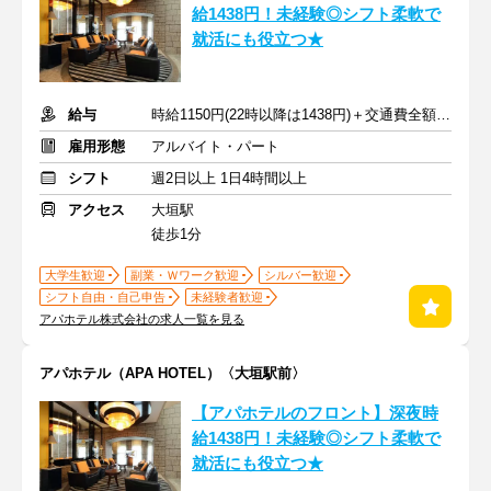
給1438円！未経験◎シフト柔軟で
就活にも役立つ★
給与
時給1150円(22時以降は1438円)＋交通費全額支給
雇用形態
アルバイト・パート
シフト
週2日以上 1日4時間以上
アクセス
大垣駅
徒歩1分
大学生歓迎
副業・Ｗワーク歓迎
シルバー歓迎
シフト自由・自己申告
未経験者歓迎
アパホテル株式会社の求人一覧を見る
アパホテル（APA HOTEL）〈大垣駅前〉
【アパホテルのフロント】深夜時
給1438円！未経験◎シフト柔軟で
就活にも役立つ★