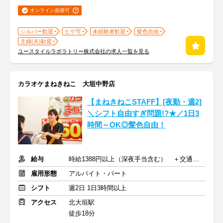
オンライン面接可
シルバー歓迎
ヒゲ可
未経験者歓迎
髪色自由
主婦(夫)歓迎
ユースタイルラボラトリー株式会社の求人一覧を見る
カラオケまねきねこ 大垣中野店
【まねきねこSTAFF】[夜勤・週2]
＼シフト自由すぎ問題!?★／1日3
時間～OK◎髪色自由！
給与
時給1388円以上（深夜手当含む） ＋交通費支給
雇用形態
アルバイト・パート
シフト
週2日 1日3時間以上
アクセス
北大垣駅
徒歩18分