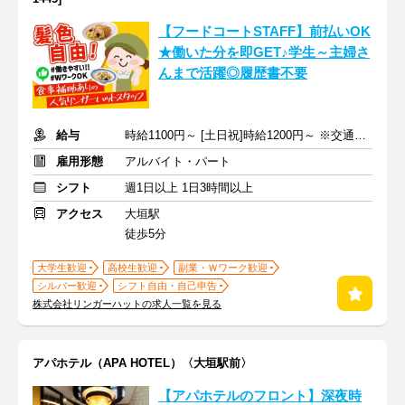
【フードコートSTAFF】前払いOK
★働いた分を即GET♪学生～主婦さ
んまで活躍◎履歴書不要
給与
時給1100円～ [土日祝]時給1200円～ ※交通費全額支給
雇用形態
アルバイト・パート
シフト
週1日以上 1日3時間以上
アクセス
大垣駅
徒歩5分
大学生歓迎
高校生歓迎
副業・Ｗワーク歓迎
シルバー歓迎
シフト自由・自己申告
株式会社リンガーハットの求人一覧を見る
アパホテル（APA HOTEL）〈大垣駅前〉
【アパホテルのフロント】深夜時