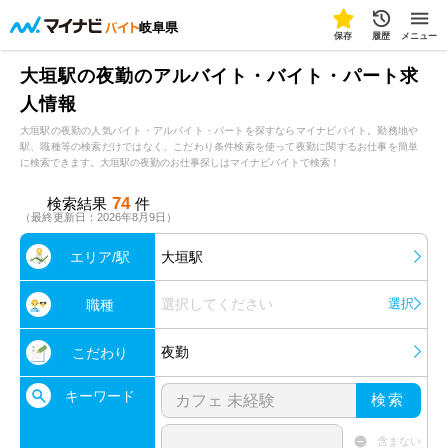
岐阜県
保存
履歴
メニュー
大垣駅の夜勤のアルバイト・バイト・パート求
人情報
大垣駅の夜勤の人気バイト・アルバイト・パートを探すならマイナビバイト。勤務地や
駅、職種等の検索だけではなく、こだわり条件検索を使って夜勤に関するお仕事を簡単
に検索できます。大垣駅の夜勤のお仕事探しはマイナビバイトで検索！
74
検索結果
件
（最終更新日：2026年8月9日）
エリア/駅
大垣駅
選択してください
選択
職種
夜勤
こだわり
キーワード
検索
含まない