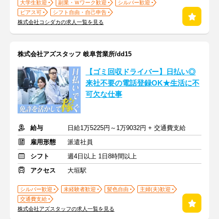
大学生歓迎
副業・Ｗワーク歓迎
シルバー歓迎
ピアス可
シフト自由・自己申告
株式会社コシダカの求人一覧を見る
株式会社アズスタッフ 岐阜営業所/dd15
【ゴミ回収ドライバー】日払い◎
来社不要の電話登録OK★生活に不
可欠な仕事
給与
日給1万5225円～1万9032円 + 交通費支給
雇用形態
派遣社員
シフト
週4日以上 1日8時間以上
アクセス
大垣駅
シルバー歓迎
未経験者歓迎
髪色自由
主婦(夫)歓迎
交通費支給
株式会社アズスタッフの求人一覧を見る