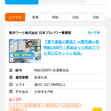
おすすめ
新着
時給
日給
月給
他の店舗
東洋ワーク株式会社 日本プロパワー事業部
【電子基板の製造】≪寮完備≫高
時給1500円！昇給あり☆初めてで
も安心◎オシャレ自由♪
給与
時給1500円+交通費支給
雇用形態
派遣社員
シフト
週5日 1日7.5時間以上
アクセス
大垣市木戸町
2
あと
日
ヒゲ可
未経験者歓迎
髪色自由
主婦(夫)歓迎
交通費支給