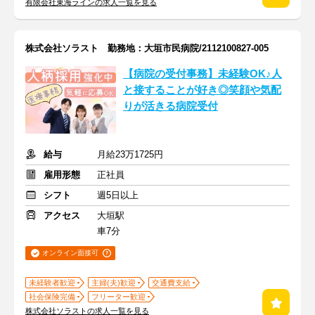
有限会社東海ラインの求人一覧を見る
株式会社ソラスト 勤務地：大垣市民病院/2112100827-005
【病院の受付事務】未経験OK♪人
と接することが好き◎笑顔や気配
りが活きる病院受付
給与
月給23万1725円
雇用形態
正社員
シフト
週5日以上
アクセス
大垣駅
車7分
オンライン面接可
未経験者歓迎
主婦(夫)歓迎
交通費支給
社会保険完備
フリーター歓迎
株式会社ソラストの求人一覧を見る