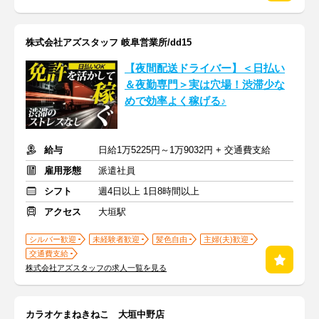
株式会社アズスタッフ 岐阜営業所/dd15
【夜間配送ドライバー】＜日払い
＆夜勤専門＞実は穴場！渋滞少な
めで効率よく稼げる♪
給与
日給1万5225円～1万9032円 + 交通費支給
雇用形態
派遣社員
シフト
週4日以上 1日8時間以上
アクセス
大垣駅
シルバー歓迎
未経験者歓迎
髪色自由
主婦(夫)歓迎
交通費支給
株式会社アズスタッフの求人一覧を見る
カラオケまねきねこ 大垣中野店