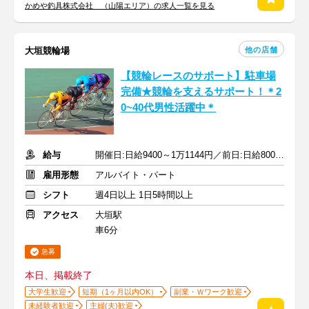
かめや釣具株式会社 （山陽エリア）の求人一覧を見る
他の店舗
大垣競輪場
【競輪レースのサポート】駐車場
完備★競輪を支えるサポート！＊2
0~40代男性活躍中＊
給与
開催日:日給9400～1万1144円／前日:日給8000円 ＋交通費全額支給
雇用形態
アルバイト・パート
シフト
週4日以上 1日5時間以上
アクセス
大垣駅
車6分
急募
本日、掲載終了
大学生歓迎
短期（1ヶ月以内OK）
副業・Ｗワーク歓迎
未経験者歓迎
主婦(夫)歓迎