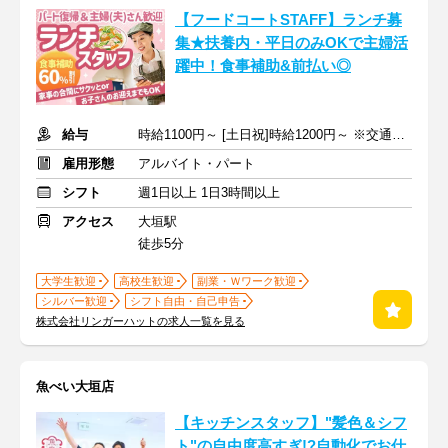
【フードコートSTAFF】ランチ募
集★扶養内・平日のみOKで主婦活
躍中！食事補助&前払い◎
給与
時給1100円～ [土日祝]時給1200円～ ※交通費全額支給
雇用形態
アルバイト・パート
シフト
週1日以上 1日3時間以上
アクセス
大垣駅
徒歩5分
大学生歓迎
高校生歓迎
副業・Ｗワーク歓迎
シルバー歓迎
シフト自由・自己申告
株式会社リンガーハットの求人一覧を見る
魚べい大垣店
【キッチンスタッフ】"髪色＆シフ
ト"の自由度高すぎ!?自動化でお仕