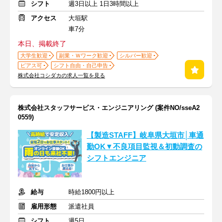
シフト
週3日以上 1日3時間以上
アクセス
大垣駅
車7分
本日、掲載終了
大学生歓迎
副業・Ｗワーク歓迎
シルバー歓迎
ピアス可
シフト自由・自己申告
株式会社コシダカの求人一覧を見る
株式会社スタッフサービス・エンジニアリング (案件NO/sseA2
0559)
【製造STAFF】岐阜県大垣市│車通
勤OK▼不良項目監視＆初動調査の
シフトエンジニア
給与
時給1800円以上
雇用形態
派遣社員
シフト
週5日