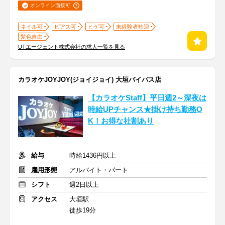
オンライン面接可
ネイル可
ピアス可
ヒゲ可
未経験者歓迎
髪色自由
UTエージェント株式会社の求人一覧を見る
カラオケJOYJOY(ジョイジョイ) 大垣バイパス店
【カラオケStaff】平日週2～深夜は
時給UPチャンス★掛け持ち勤務O
K！お得な社割あり
給与
時給1436円以上
雇用形態
アルバイト・パート
シフト
週2日以上
アクセス
大垣駅
徒歩19分