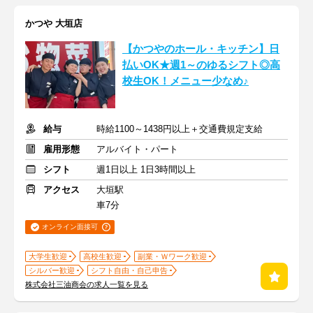
かつや 大垣店
【かつやのホール・キッチン】日
払いOK★週1～のゆるシフト◎高
校生OK！メニュー少なめ♪
給与
時給1100～1438円以上＋交通費規定支給
雇用形態
アルバイト・パート
シフト
週1日以上 1日3時間以上
アクセス
大垣駅
車7分
オンライン面接可
大学生歓迎
高校生歓迎
副業・Ｗワーク歓迎
シルバー歓迎
シフト自由・自己申告
株式会社三油商会の求人一覧を見る