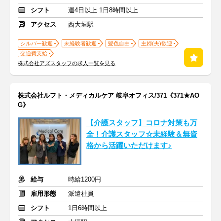
シフト
週4日以上 1日8時間以上
アクセス
西大垣駅
シルバー歓迎
未経験者歓迎
髪色自由
主婦(夫)歓迎
交通費支給
株式会社アズスタッフの求人一覧を見る
株式会社ルフト・メディカルケア 岐阜オフィス/371《371★AO
G》
【介護スタッフ】コロナ対策も万
全！介護スタッフ☆未経験＆無資
格から活躍いただけます♪
給与
時給1200円
雇用形態
派遣社員
シフト
1日6時間以上