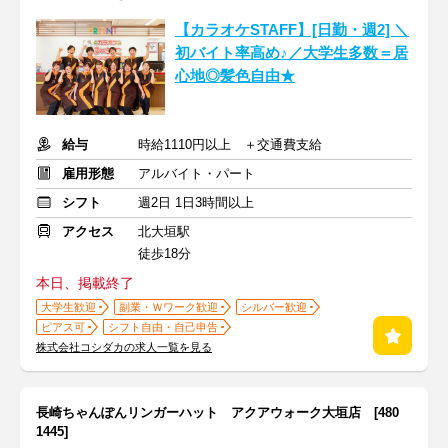
【カラオケSTAFF】[日勤・週2] ＼
初バイト率高め♪／大学生多数＝居
心地◎髪色自由★
給与
時給1110円以上 ＋交通費支給
雇用形態
アルバイト・パート
シフト
週2日 1日3時間以上
アクセス
北大垣駅
徒歩18分
本日、掲載終了
大学生歓迎
副業・Ｗワーク歓迎
シルバー歓迎
ピアス可
シフト自由・自己申告
株式会社コシダカの求人一覧を見る
長崎ちゃんぽんリンガーハット アクアウォーク大垣店 [480
1445]