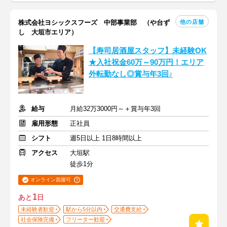
他の店舗
株式会社ヨシックスフーズ 中部事業部 （や台ず
し 大垣市エリア）
【寿司居酒屋スタッフ】未経験OK
★入社祝金60万～90万円！エリア
外転勤なし◎賞与年3回♪
給与
月給32万3000円～＋賞与年3回
雇用形態
正社員
シフト
週5日以上 1日8時間以上
アクセス
大垣駅
徒歩1分
オンライン面接可
1
あと
日
未経験者歓迎
駅から5分以内
交通費支給
社会保険完備
フリーター歓迎