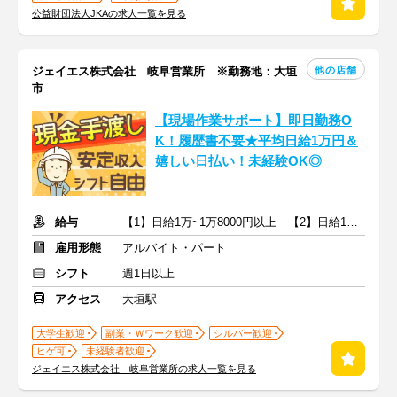
公益財団法人JKAの求人一覧を見る
他の店舗
ジェイエス株式会社 岐阜営業所 ※勤務地：大垣
市
【現場作業サポート】即日勤務O
K！履歴書不要★平均日給1万円＆
嬉しい日払い！未経験OK◎
給与
【1】日給1万~1万8000円以上 【2】日給1万~1万5000円
雇用形態
アルバイト・パート
シフト
週1日以上
アクセス
大垣駅
大学生歓迎
副業・Ｗワーク歓迎
シルバー歓迎
ヒゲ可
未経験者歓迎
ジェイエス株式会社 岐阜営業所の求人一覧を見る