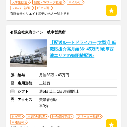
大学生歓迎
副業・Ｗワーク歓迎
ネイル可
シルバー歓迎
ピアス可
有限会社クリエイト弐壱の求人一覧を見る
有限会社東海ライン 岐阜営業所
【配送ルートドライバー(大型)】転
職応援☆高月給36~45万円!岐阜西
濃エリアの短距離配送♪
給与
月給36万～45万円
雇用形態
正社員
シフト
週5日以上 1日8時間以上
アクセス
美濃青柳駅
車9分
ヒゲ可
主婦(夫)歓迎
社会保険完備
フリーター歓迎
車通勤可