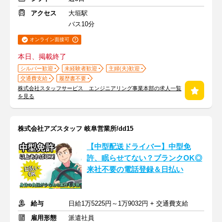
アクセス
大垣駅
バス10分
オンライン面接可
本日、掲載終了
シルバー歓迎
未経験者歓迎
主婦(夫)歓迎
交通費支給
履歴書不要
株式会社スタッフサービス エンジニアリング事業本部の求人一覧
を見る
株式会社アズスタッフ 岐阜営業所/dd15
【中型配送ドライバー】中型免
許、眠らせてない？ブランクOK◎
来社不要の電話登録＆日払い
給与
日給1万5225円～1万9032円 + 交通費支給
雇用形態
派遣社員