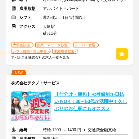
雇用形態
アルバイト・パート
シフト
週2日以上 1日4時間以上
アクセス
大垣駅
徒歩1分
大学生歓迎
副業・Ｗワーク歓迎
シルバー歓迎
シフト自由・自己申告
未経験者歓迎
アパホテル株式会社の求人一覧を見る
NEW
株式会社テクノ・サービス
【仕分け・梱包】≪登録制≫日払
いもOK！30～50代が活躍中！久し
ぶりのお仕事にもオススメ
給与
時給 1200 ～ 1400 円 ＋ 交通費全額支給
雇用形態
派遣社員