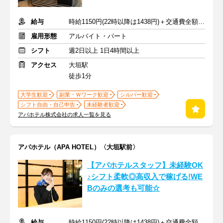
給与
時給1150円(22時以降は1438円)＋交通費全額支給
雇用形態
アルバイト・パート
シフト
週2日以上 1日4時間以上
アクセス
大垣駅
徒歩1分
大学生歓迎
副業・Ｗワーク歓迎
シルバー歓迎
シフト自由・自己申告
未経験者歓迎
アパホテル株式会社の求人一覧を見る
アパホテル（APA HOTEL）〈大垣駅前〉
【アパホテルスタッフ】未経験OK
♪シフト柔軟◎高収入で稼げる!WE
Bのみの選考も可能☆
給与
時給1150円(22時以降は1438円)＋交通費全額支給