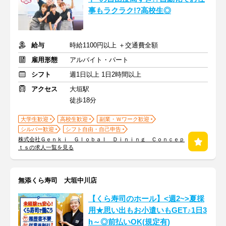
事もラクラク!?高校生◎
給与
時給1100円以上 ＋交通費全額
雇用形態
アルバイト・パート
シフト
週1日以上 1日2時間以上
アクセス
大垣駅
徒歩18分
大学生歓迎
高校生歓迎
副業・Ｗワーク歓迎
シルバー歓迎
シフト自由・自己申告
株式会社Ｇｅｎｋｉ Ｇｌｏｂａｌ Ｄｉｎｉｎｇ Ｃｏｎｃｅｐ
ｔｓの求人一覧を見る
無添くら寿司 大垣中川店
【くら寿司のホール】<週2~>夏採
用★思い出もお小遣いもGET♪1日3
h～◎前払いOK(規定有)