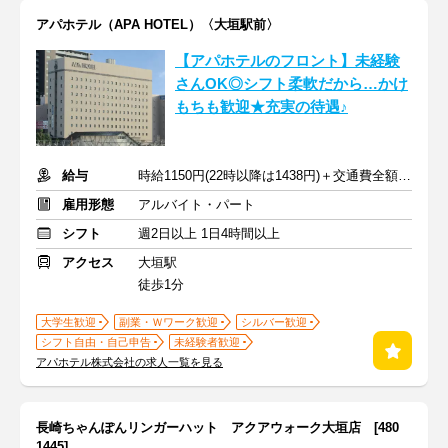
アパホテル（APA HOTEL）〈大垣駅前〉
【アパホテルのフロント】未経験
さんOK◎シフト柔軟だから…かけ
もちも歓迎★充実の待遇♪
給与
時給1150円(22時以降は1438円)＋交通費全額支給
雇用形態
アルバイト・パート
シフト
週2日以上 1日4時間以上
アクセス
大垣駅
徒歩1分
大学生歓迎
副業・Ｗワーク歓迎
シルバー歓迎
シフト自由・自己申告
未経験者歓迎
アパホテル株式会社の求人一覧を見る
長崎ちゃんぽんリンガーハット アクアウォーク大垣店 [480
1445]