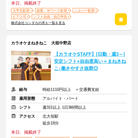
本日、掲載終了
大学生歓迎
副業・Ｗワーク歓迎
シルバー歓迎
ピアス可
シフト自由・自己申告
株式会社コシダカの求人一覧を見る
カラオケまねきねこ 大垣中野店
【カラオケSTAFF】[日勤・週3～]
安定シフト×自由度高い＝まねきね
こ♪働きやすさ抜群◎
給与
時給1110円以上 ＋交通費支給
雇用形態
アルバイト・パート
シフト
週3日以上 1日3時間以上
アクセス
北大垣駅
徒歩18分
本日、掲載終了