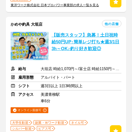
東洋ワーク株式会社 日本プロパワー事業部の求人一覧を見る
他の店舗
かめや釣具 大垣店
【販売スタッフ】急募！土日祝時
給50円UP↑簡単レジ打ち★週3/1日
3h～OK♪釣り好き歓迎◎
給与
大垣店:時給1,070円～/富士店:時給1150円～★１分単位で時給支給
雇用形態
アルバイト・パート
シフト
週3日以上 1日3時間以上
アクセス
美濃青柳駅
車6分
オンライン面接可
大学生歓迎
副業・Ｗワーク歓迎
ネイル可
シルバー歓迎
ピアス可