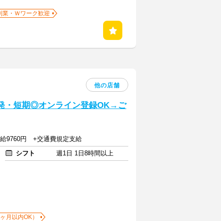
副業・Ｗワーク歓迎
他の店舗
発・短期◎オンライン登録OK→ご
]日給9760円 +交通費規定支給
シフト
週1日 1日8時間以上
1ヶ月以内OK）