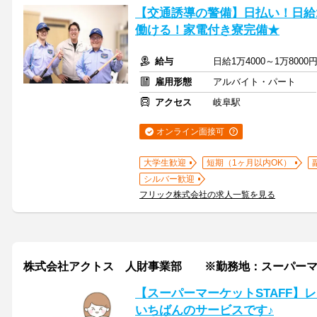
【交通誘導の警備】日払い！日給
働ける！家電付き寮完備★
給与
日給1万4000～1万80
雇用形態
アルバイト・パート
アクセス
岐阜駅
オンライン面接可
大学生歓迎
短期（1ヶ月以内OK）
シルバー歓迎
フリック株式会社の求人一覧を見る
株式会社アクトス 人財事業部 ※勤務地：スーパーマ
【スーパーマーケットSTAFF】
いちばんのサービスです♪