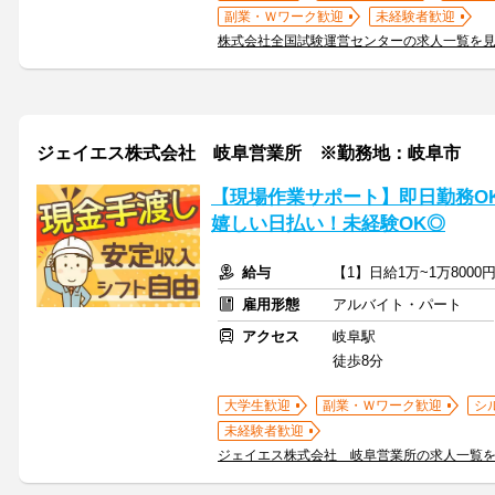
副業・Ｗワーク歓迎
未経験者歓迎
株式会社全国試験運営センターの求人一覧を
ジェイエス株式会社 岐阜営業所 ※勤務地：岐阜市
【現場作業サポート】即日勤務O
嬉しい日払い！未経験OK◎
給与
【1】日給1万~1万8000
雇用形態
アルバイト・パート
アクセス
岐阜駅
徒歩8分
大学生歓迎
副業・Ｗワーク歓迎
シ
未経験者歓迎
ジェイエス株式会社 岐阜営業所の求人一覧