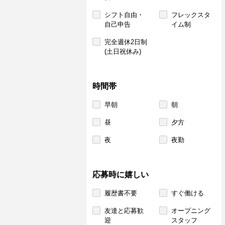
シフト自由・
フレックスタ
自己申告
イム制
完全週休2日制
(土日祝休み)
時間帯
早朝
朝
昼
夕方
夜
夜勤
応募時に嬉しい
履歴書不要
すぐ働ける
友達と応募歓
オープニング
迎
スタッフ