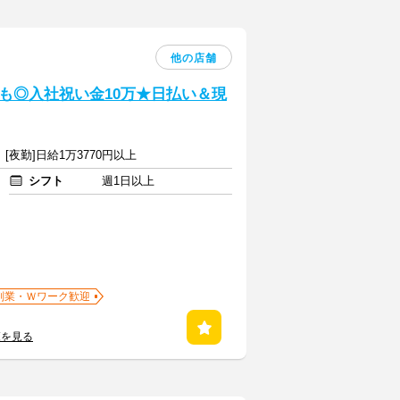
他の店舗
も◎入社祝い金10万★日払い＆現
 [夜勤]日給1万3770円以上
シフト
週1日以上
副業・Ｗワーク歓迎
覧を見る