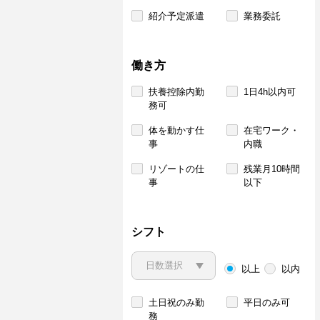
紹介予定派遣
業務委託
働き方
扶養控除内勤
1日4h以内可
務可
体を動かす仕
在宅ワーク・
事
内職
リゾートの仕
残業月10時間
事
以下
シフト
以上
以内
土日祝のみ勤
平日のみ可
務