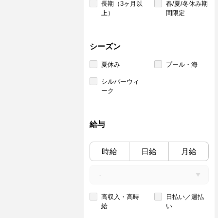
長期（3ヶ月以
春/夏/冬休み期
上）
間限定
シーズン
夏休み
プール・海
シルバーウィ
ーク
給与
時給
日給
月給
高収入・高時
日払い／週払
給
い