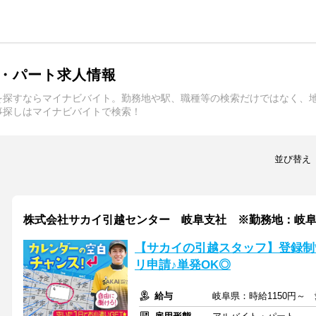
・パート求人情報
を探すならマイナビバイト。勤務地や駅、職種等の検索だけではなく、
事探しはマイナビバイトで検索！
並び替え
株式会社サカイ引越センター 岐阜支社 ※勤務地：岐
【サカイの引越スタッフ】登録制
リ申請♪単発OK◎
給与
岐阜県：時給1150円～