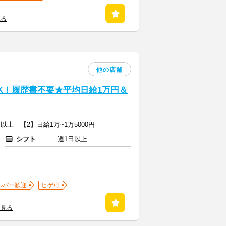
見る
他の店舗
K！履歴書不要★平均日給1万円＆
円以上 【2】日給1万~1万5000円
シフト
週1日以上
ルバー歓迎
ヒゲ可
を見る