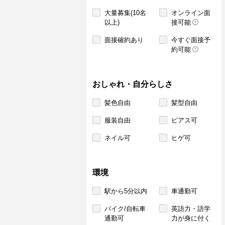
大量募集(10名
オンライン面
以上)
接可能
面接確約あり
今すぐ面接予
約可能
おしゃれ・自分らしさ
髪色自由
髪型自由
服装自由
ピアス可
ネイル可
ヒゲ可
環境
駅から5分以内
車通勤可
バイク/自転車
英語力・語学
通勤可
力が身に付く