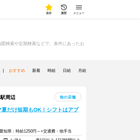
保存
履歴
メニュー
地図検索や定期検索などで、条件にあったお
|
おすすめ
新着
時給
日給
月給
阜駅周辺
他の店舗
*夏だけ短期もOK！シフトはアプ
 愛知県：時給1250円～+交通費・他手当