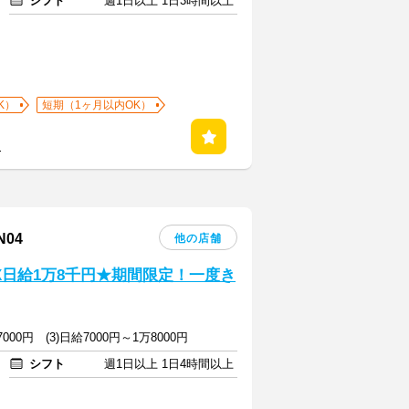
シフト
週1日以上 1日3時間以上
K）
短期（1ヶ月以内OK）
る
04
他の店舗
AX日給1万8千円★期間限定！一度き
7000円 (3)日給7000円～1万8000円
シフト
週1日以上 1日4時間以上