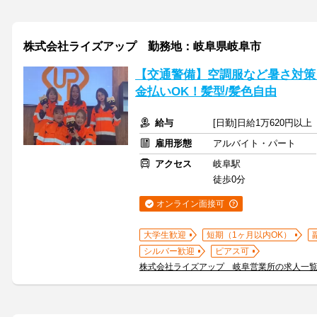
株式会社ライズアップ 勤務地：岐阜県岐阜市
【交通警備】空調服など暑さ対策
金払いOK！髪型/髪色自由
給与
[日勤]日給1万620円以上
雇用形態
アルバイト・パート
アクセス
岐阜駅
徒歩0分
オンライン面接可
大学生歓迎
短期（1ヶ月以内OK）
シルバー歓迎
ピアス可
株式会社ライズアップ 岐阜営業所の求人一