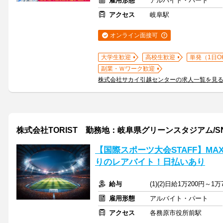
雇用形態
アルバイト・パート
アクセス
岐阜駅
オンライン面接可
大学生歓迎
高校生歓迎
単発（1日O
副業・Ｗワーク歓迎
株式会社サカイ引越センターの求人一覧を見
株式会社TORIST 勤務地：岐阜県グリーンスタジアム/SN
【国際スポーツ大会STAFF】M
りのレアバイト！日払いあり
給与
(1)(2)日給1万200円～1万
雇用形態
アルバイト・パート
アクセス
各務原市役所前駅