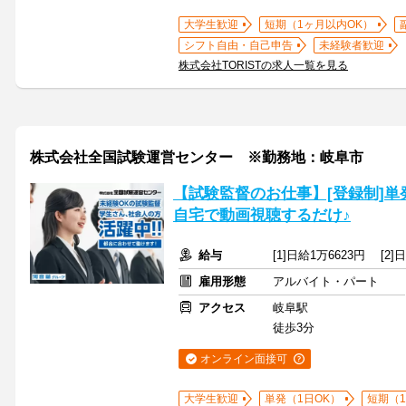
大学生歓迎
短期（1ヶ月以内OK）
シフト自由・自己申告
未経験者歓迎
株式会社TORISTの求人一覧を見る
株式会社全国試験運営センター ※勤務地：岐阜市
【試験監督のお仕事】[登録制]単
自宅で動画視聴するだけ♪
給与
[1]日給1万6623円 [2
雇用形態
アルバイト・パート
アクセス
岐阜駅
徒歩3分
オンライン面接可
大学生歓迎
単発（1日OK）
短期（