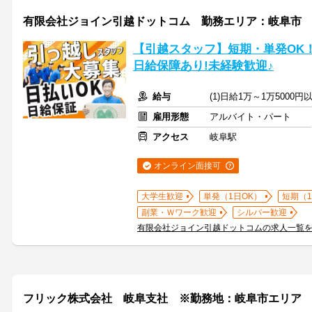
有限会社ジョイン引越ドットコム 勤務エリア：岐阜市
【引越スタッフ】短期・単発OK
日給保障あり!未経験歓迎♪
給与
(1)日給1万～1万5000円
雇用形態
アルバイト・パート
アクセス
岐阜駅
オンライン面接可
大学生歓迎
単発（1日OK）
短期（
副業・Ｗワーク歓迎
シルバー歓迎
有限会社ジョイン引越ドットコムの求人一覧
フリック株式会社 岐阜支社 ※勤務地：岐阜市エリア