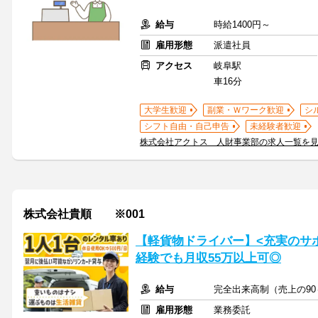
給与
時給1400円～
雇用形態
派遣社員
アクセス
岐阜駅
車16分
大学生歓迎
副業・Ｗワーク歓迎
シ
シフト自由・自己申告
未経験者歓迎
株式会社アクトス 人財事業部の求人一覧を
株式会社貴順 ※001
【軽貨物ドライバー】<充実のサ
経験でも月収55万以上可◎
給与
完全出来高制（売上の90
雇用形態
業務委託