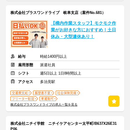
株式会社プラスワンドライブ 岐阜支店（案件No.681）
【構内作業スタッフ】モクモク作
業がお好きな方におすすめ！土日
休み・大型連休あり！
給与
時給1400円以上
雇用形態
派遣社員
シフト
週5日以上 1日8時間以上
アクセス
多治見駅
交通費支給
履歴書不要
社会保険完備
フリーター歓迎
車通勤可
株式会社プラスワンドライブの求人一覧を見る
株式会社ニチイ学館 ニチイケアセンター太平町/B637X26E31
P06