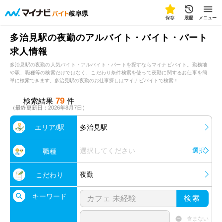
岐阜県
保存
履歴
メニュー
多治見駅の夜勤のアルバイト・バイト・パート
求人情報
多治見駅の夜勤の人気バイト・アルバイト・パートを探すならマイナビバイト。勤務地
や駅、職種等の検索だけではなく、こだわり条件検索を使って夜勤に関するお仕事を簡
単に検索できます。多治見駅の夜勤のお仕事探しはマイナビバイトで検索！
79
検索結果
件
（最終更新日：2026年8月7日）
エリア/駅
多治見駅
選択してください
選択
職種
夜勤
こだわり
キーワード
検索
含まない