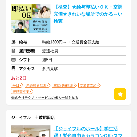
【検査】★給与即払いＯＫ・空調
完備★きれいな場所でのかる～い
検査
給与
時給1300円～ + 交通費全額支給
雇用形態
派遣社員
シフト
週5日
アクセス
多治見駅
2
あと
日
平日
未経験者歓迎
主婦(夫)歓迎
交通費支給
履歴書不要
株式会社テクノ・サービスの求人一覧を見る
ジョイフル 土岐肥田店
【ジョイフルのホール】学生活
躍！髪色自由＆カラコンOK♪スマ