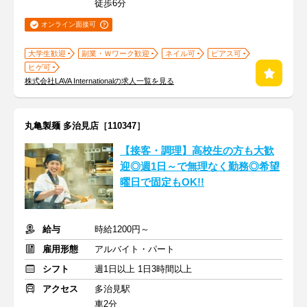
徒歩6分
オンライン面接可
大学生歓迎
副業・Ｗワーク歓迎
ネイル可
ピアス可
ヒゲ可
株式会社LAVA Internationalの求人一覧を見る
丸亀製麺 多治見店［110347］
【接客・調理】高校生の方も大歓
迎◎週1日～で無理なく勤務◎希望
曜日で固定もOK!!
給与
時給1200円～
雇用形態
アルバイト・パート
シフト
週1日以上 1日3時間以上
アクセス
多治見駅
車2分