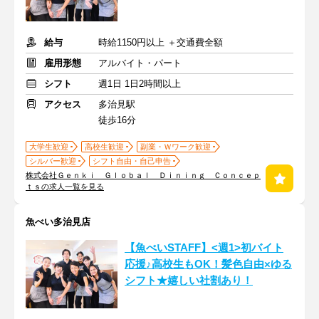
給与
時給1150円以上 ＋交通費全額
雇用形態
アルバイト・パート
シフト
週1日 1日2時間以上
アクセス
多治見駅
徒歩16分
大学生歓迎
高校生歓迎
副業・Ｗワーク歓迎
シルバー歓迎
シフト自由・自己申告
株式会社Ｇｅｎｋｉ Ｇｌｏｂａｌ Ｄｉｎｉｎｇ Ｃｏｎｃｅｐ
ｔｓの求人一覧を見る
魚べい多治見店
【魚べいSTAFF】<週1>初バイト
応援♪高校生もOK！髪色自由×ゆる
シフト★嬉しい社割あり！