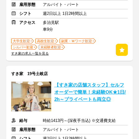
雇用形態
アルバイト・パート
シフト
週2日以上 1日2時間以上
アクセス
多治見駅
車9分
大学生歓迎
高校生歓迎
副業・Ｗワーク歓迎
シルバー歓迎
未経験者歓迎
すき家の求人一覧を見る
すき家 19号土岐店
【すき家の店舗スタッフ】セルフ
オーダーで簡単！未経験OK★1日/
2h～プライベートも両立◎
給与
時給1413円～(深夜手当込) ※交通費支給
雇用形態
アルバイト・パート
シフト
週2日以上 1日2時間以上