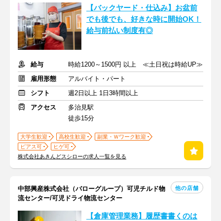
【バックヤード・仕込み】お盆前
でも後でも、好きな時に開始OK！
給与前払い制度有◎
給与
時給1200～1500円 以上 ≪土日祝は時給UP≫
雇用形態
アルバイト・パート
シフト
週2日以上 1日3時間以上
アクセス
多治見駅
徒歩15分
大学生歓迎
高校生歓迎
副業・Ｗワーク歓迎
ピアス可
ヒゲ可
株式会社あきんどスシローの求人一覧を見る
他の店舗
中部興産株式会社（バローグループ）可児チルド物
流センター/可児ドライ物流センター
【倉庫管理業務】履歴書書くのは