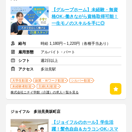
【グループホーム】未経験・無資
格OK♪働きながら資格取得可能！
一生モノのスキルを手に◎
給与
時給 1,180円～1,220円（各種手当あり）
雇用形態
アルバイト・パート
シフト
週2日以上
アクセス
多治見駅
大学生歓迎
副業・Ｗワーク歓迎
シルバー歓迎
未経験者歓迎
主婦(夫)歓迎
株式会社ニチイ学館（介護）の求人一覧を見る
ジョイフル 多治見美坂町店
【ジョイフルのホール】学生活
躍！髪色自由＆カラコンOK♪スマ