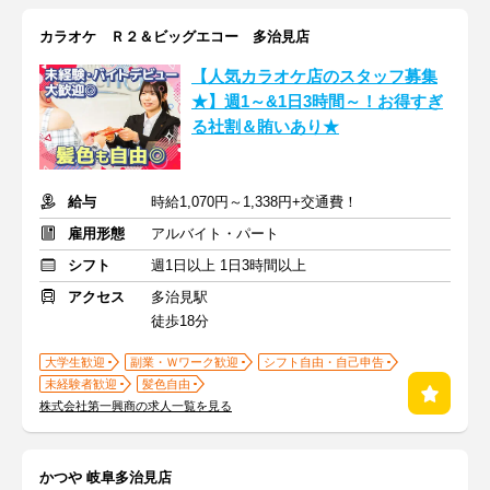
カラオケ Ｒ２＆ビッグエコー 多治見店
【人気カラオケ店のスタッフ募集
★】週1～&1日3時間～！お得すぎ
る社割＆賄いあり★
給与
時給1,070円～1,338円+交通費！
雇用形態
アルバイト・パート
シフト
週1日以上 1日3時間以上
アクセス
多治見駅
徒歩18分
大学生歓迎
副業・Ｗワーク歓迎
シフト自由・自己申告
未経験者歓迎
髪色自由
株式会社第一興商の求人一覧を見る
かつや 岐阜多治見店