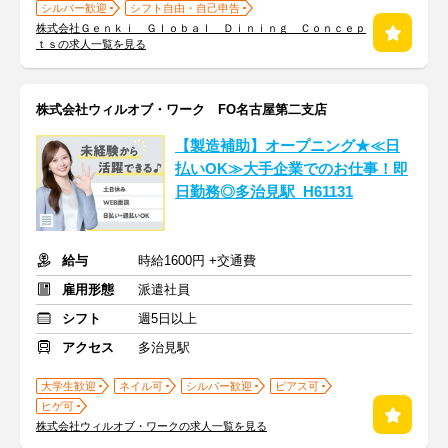
シルバー歓迎
シフト自由・自己申告
株式会社Ｇｅｎｋｉ Ｇｌｏｂａｌ Ｄｉｎｉｎｇ Ｃｏｎｃｅｐ
ｔｓの求人一覧を見る
株式会社ウィルオブ・ワーク FO名古屋第二支店
【製造補助】オープニング★≪日
払いOK≫大手企業でのお仕事！即
日勤務◎多治見駅_H61131
給与
時給1600円 +交通費
雇用形態
派遣社員
シフト
週5日以上
アクセス
多治見駅
大学生歓迎
ネイル可
シルバー歓迎
ピアス可
ヒゲ可
株式会社ウィルオブ・ワークの求人一覧を見る