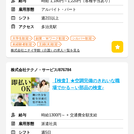
給与
時給 1,180円～1,220円（各種手当あり）
雇用形態
アルバイト・パート
シフト
週2日以上
アクセス
多治見駅
大学生歓迎
副業・Ｗワーク歓迎
シルバー歓迎
未経験者歓迎
主婦(夫)歓迎
株式会社ニチイ学館（介護）の求人一覧を見る
株式会社テクノ・サービス/876784
【検査】★空調完備のきれいな職
場でかる～い部品の検査♪
給与
時給1300円～ + 交通費全額支給
雇用形態
派遣社員
シフト
週5日