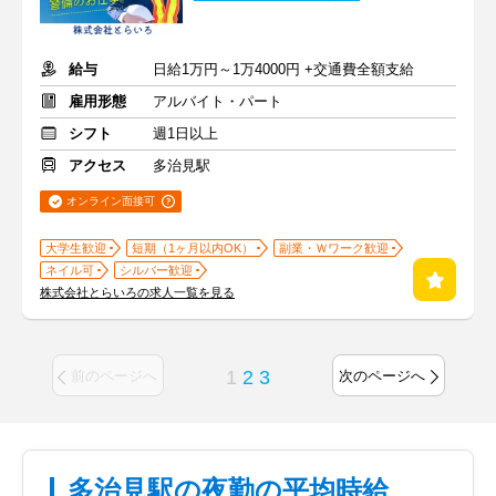
給与
日給1万円～1万4000円 +交通費全額支給
雇用形態
アルバイト・パート
シフト
週1日以上
アクセス
多治見駅
オンライン面接可
大学生歓迎
短期（1ヶ月以内OK）
副業・Ｗワーク歓迎
ネイル可
シルバー歓迎
株式会社とらいろの求人一覧を見る
1
2
3
前のページへ
次のページへ
多治見駅の夜勤の平均時給