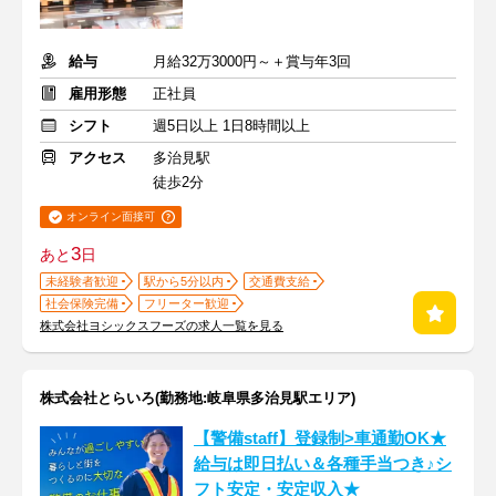
給与
月給32万3000円～＋賞与年3回
雇用形態
正社員
シフト
週5日以上 1日8時間以上
アクセス
多治見駅
徒歩2分
オンライン面接可
3
あと
日
未経験者歓迎
駅から5分以内
交通費支給
社会保険完備
フリーター歓迎
株式会社ヨシックスフーズの求人一覧を見る
株式会社とらいろ(勤務地:岐阜県多治見駅エリア)
【警備staff】登録制>車通勤OK★
給与は即日払い＆各種手当つき♪シ
フト安定・安定収入★