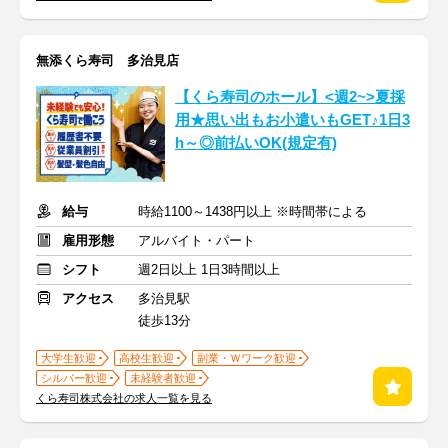
無添くら寿司 多治見店
【くら寿司のホール】<週2~>夏採
用★思い出もお小遣いもGET♪1日3
h～◎前払いOK(規定有)
給与
時給1100～1438円以上 ※時間帯による
雇用形態
アルバイト・パート
シフト
週2日以上 1日3時間以上
アクセス
多治見駅
徒歩13分
大学生歓迎
高校生歓迎
副業・Ｗワーク歓迎
シルバー歓迎
未経験者歓迎
くら寿司株式会社の求人一覧を見る