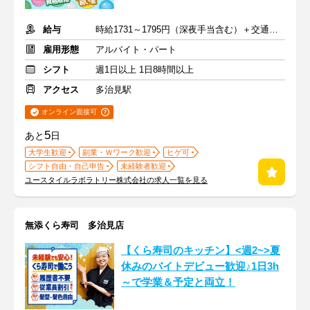
給与
時給1731～1795円（深夜手当含む）＋交通費支給
雇用形態
アルバイト・パート
シフト
週1日以上 1日8時間以上
アクセス
多治見駅
オンライン面接可
5
あと
日
大学生歓迎
副業・Ｗワーク歓迎
ヒゲ可
シフト自由・自己申告
未経験者歓迎
ユースタイルラボラトリー株式会社の求人一覧を見る
無添くら寿司 多治見店
【くら寿司のキッチン】<週2~>夏
休みのバイトデビュー歓迎♪1日3h
～で学業＆予定と両立！