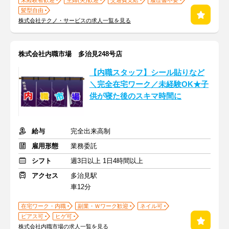
未経験者歓迎
主婦(夫)歓迎
交通費支給
履歴書不要
髪型自由
株式会社テクノ・サービスの求人一覧を見る
株式会社内職市場 多治見248号店
【内職スタッフ】シール貼りなど
＼完全在宅ワーク／未経験OK★子
供が寝た後のスキマ時間に
給与
完全出来高制
雇用形態
業務委託
シフト
週3日以上 1日4時間以上
アクセス
多治見駅
車12分
在宅ワーク・内職
副業・Ｗワーク歓迎
ネイル可
ピアス可
ヒゲ可
株式会社内職市場の求人一覧を見る