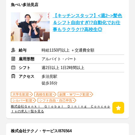
魚べい多治見店
【キッチンスタッフ】<週2~>髪色
＆シフト自由すぎ!?自動化でお仕
事もラクラク!?高校生◎
給与
時給1150円以上 ＋交通費全額
雇用形態
アルバイト・パート
シフト
週2日以上 1日2時間以上
アクセス
多治見駅
徒歩16分
大学生歓迎
高校生歓迎
副業・Ｗワーク歓迎
シルバー歓迎
シフト自由・自己申告
株式会社Ｇｅｎｋｉ Ｇｌｏｂａｌ Ｄｉｎｉｎｇ Ｃｏｎｃｅｐ
ｔｓの求人一覧を見る
株式会社テクノ・サービス/876564