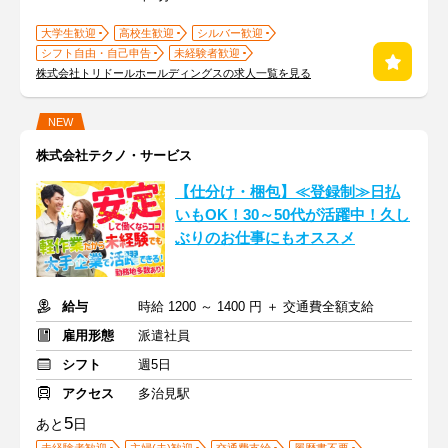
大学生歓迎
高校生歓迎
シルバー歓迎
シフト自由・自己申告
未経験者歓迎
株式会社トリドールホールディングスの求人一覧を見る
NEW
株式会社テクノ・サービス
【仕分け・梱包】≪登録制≫日払
いもOK！30～50代が活躍中！久し
ぶりのお仕事にもオススメ
給与
時給 1200 ～ 1400 円 ＋ 交通費全額支給
雇用形態
派遣社員
シフト
週5日
アクセス
多治見駅
5
あと
日