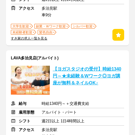
アクセス
多治見駅
車9分
大学生歓迎
副業・Ｗワーク歓迎
シルバー歓迎
未経験者歓迎
髪色自由
すき家の求人一覧を見る
LAVA多治見店(アルバイト)
【ヨガスタジオの受付】時給1340
円～★未経験＆Wワーク◎ヨガ講
座が無料＆ネイルOK♪
給与
時給1340円～＋交通費支給
雇用形態
アルバイト・パート
シフト
週2日以上 1日4時間以上
アクセス
多治見駅