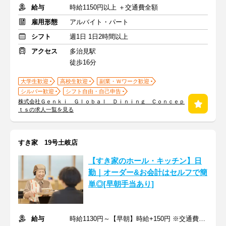
給与
時給1150円以上 ＋交通費全額
雇用形態
アルバイト・パート
シフト
週1日 1日2時間以上
アクセス
多治見駅
徒歩16分
大学生歓迎
高校生歓迎
副業・Ｗワーク歓迎
シルバー歓迎
シフト自由・自己申告
株式会社Ｇｅｎｋｉ Ｇｌｏｂａｌ Ｄｉｎｉｎｇ Ｃｏｎｃｅｐ
ｔｓの求人一覧を見る
すき家 19号土岐店
【すき家のホール・キッチン】日
勤｜オーダー&お会計はセルフで簡
単◎[早朝手当あり]
給与
時給1130円～【早朝】時給+150円 ※交通費支給