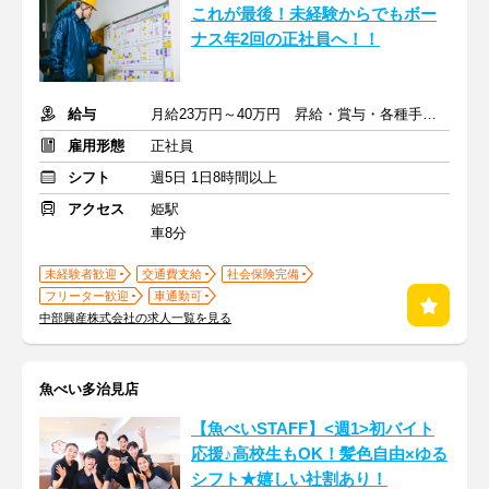
これが最後！未経験からでもボー
ナス年2回の正社員へ！！
給与
月給23万円～40万円 昇給・賞与・各種手当あり
雇用形態
正社員
シフト
週5日 1日8時間以上
アクセス
姫駅
車8分
未経験者歓迎
交通費支給
社会保険完備
フリーター歓迎
車通勤可
中部興産株式会社の求人一覧を見る
魚べい多治見店
【魚べいSTAFF】<週1>初バイト
応援♪高校生もOK！髪色自由×ゆる
シフト★嬉しい社割あり！