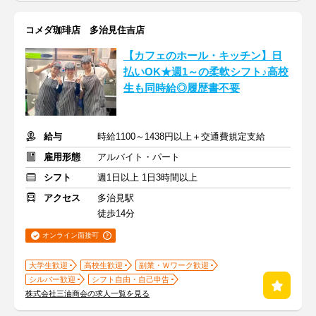
コメダ珈琲店 多治見住吉店
【カフェのホール・キッチン】日
払いOK★週1～の柔軟シフト♪高校
生も同時給◎履歴書不要
給与
時給1100～1438円以上＋交通費規定支給
雇用形態
アルバイト・パート
シフト
週1日以上 1日3時間以上
アクセス
多治見駅
徒歩14分
オンライン面接可
大学生歓迎
高校生歓迎
副業・Ｗワーク歓迎
シルバー歓迎
シフト自由・自己申告
株式会社三油商会の求人一覧を見る