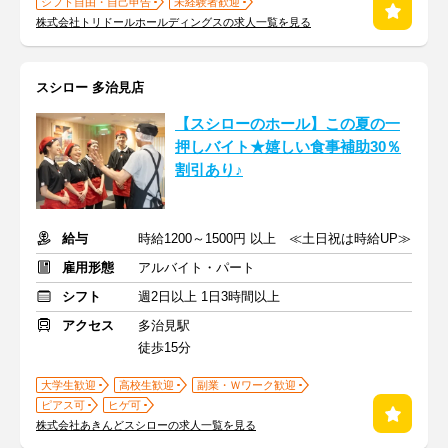
シフト自由・自己申告
未経験者歓迎
株式会社トリドールホールディングスの求人一覧を見る
スシロー 多治見店
【スシローのホール】この夏の一
押しバイト★嬉しい食事補助30％
割引あり♪
給与
時給1200～1500円 以上 ≪土日祝は時給UP≫
雇用形態
アルバイト・パート
シフト
週2日以上 1日3時間以上
アクセス
多治見駅
徒歩15分
大学生歓迎
高校生歓迎
副業・Ｗワーク歓迎
ピアス可
ヒゲ可
株式会社あきんどスシローの求人一覧を見る