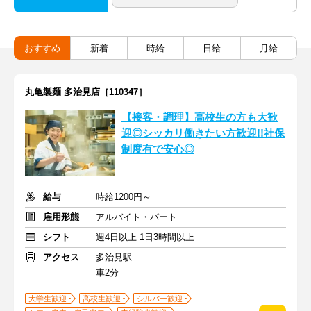
おすすめ
新着
時給
日給
月給
丸亀製麺 多治見店［110347］
【接客・調理】高校生の方も大歓
迎◎シッカリ働きたい方歓迎!!社保
制度有で安心◎
給与
時給1200円～
雇用形態
アルバイト・パート
シフト
週4日以上 1日3時間以上
アクセス
多治見駅
車2分
大学生歓迎
高校生歓迎
シルバー歓迎