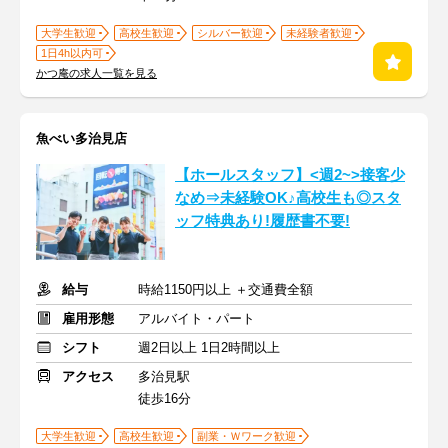
大学生歓迎
高校生歓迎
シルバー歓迎
未経験者歓迎
1日4h以内可
かつ庵の求人一覧を見る
魚べい多治見店
【ホールスタッフ】<週2~>接客少
なめ⇒未経験OK♪高校生も◎スタ
ッフ特典あり!履歴書不要!
給与
時給1150円以上 ＋交通費全額
雇用形態
アルバイト・パート
シフト
週2日以上 1日2時間以上
アクセス
多治見駅
徒歩16分
大学生歓迎
高校生歓迎
副業・Ｗワーク歓迎