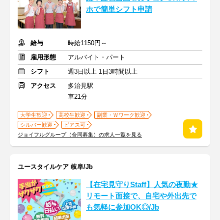
ホで簡単シフト申請
給与
時給1150円～
雇用形態
アルバイト・パート
シフト
週3日以上 1日3時間以上
アクセス
多治見駅
車21分
大学生歓迎
高校生歓迎
副業・Ｗワーク歓迎
シルバー歓迎
ピアス可
ジョイフルグループ（合同募集）の求人一覧を見る
ユースタイルケア 岐阜/Jb
【在宅見守りStaff】人気の夜勤★
リモート面接で、自宅や外出先で
も気軽に参加OK◎/Jb