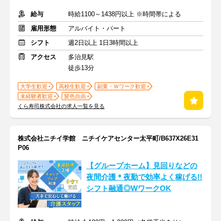
給与
時給1100～1438円以上 ※時間帯による
雇用形態
アルバイト・パート
シフト
週2日以上 1日3時間以上
アクセス
多治見駅
徒歩13分
大学生歓迎
高校生歓迎
副業・Ｗワーク歓迎
未経験者歓迎
髪色自由
くら寿司株式会社の求人一覧を見る
株式会社ニチイ学館 ニチイケアセンター太平町/B637X26E31
P06
【グループホーム】見回りなどの
夜間介護＊夜勤で効率よく稼げる!!
シフト融通◎WワークOK