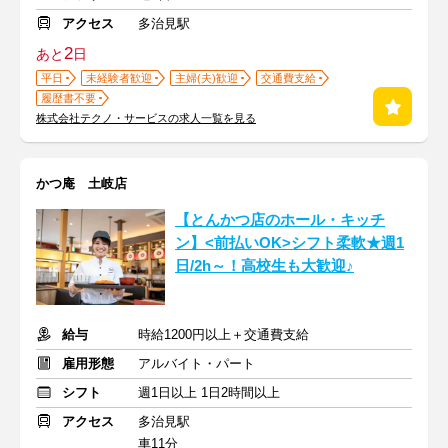
アクセス
多治見駅
2
あと
日
平日
未経験者歓迎
主婦(夫)歓迎
交通費支給
履歴書不要
株式会社テクノ・サービスの求人一覧を見る
かつ庵 土岐店
【とんかつ店のホール・キッチ
ン】<前払いOK>シフト柔軟★週1
日/2h～！高校生も大歓迎♪
給与
時給1200円以上＋交通費支給
雇用形態
アルバイト・パート
シフト
週1日以上 1日2時間以上
アクセス
多治見駅
車11分