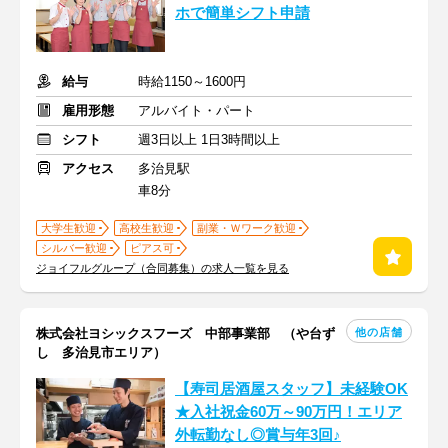
ホで簡単シフト申請
給与
時給1150～1600円
雇用形態
アルバイト・パート
シフト
週3日以上 1日3時間以上
アクセス
多治見駅
車8分
大学生歓迎
高校生歓迎
副業・Ｗワーク歓迎
シルバー歓迎
ピアス可
ジョイフルグループ（合同募集）の求人一覧を見る
他の店舗
株式会社ヨシックスフーズ 中部事業部 （や台ず
し 多治見市エリア）
【寿司居酒屋スタッフ】未経験OK
★入社祝金60万～90万円！エリア
外転勤なし◎賞与年3回♪