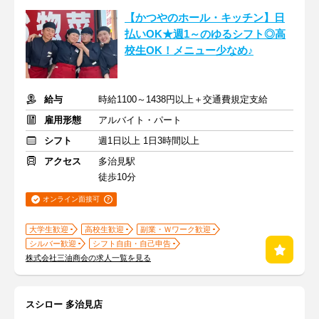
【かつやのホール・キッチン】日
払いOK★週1～のゆるシフト◎高
校生OK！メニュー少なめ♪
給与
時給1100～1438円以上＋交通費規定支給
雇用形態
アルバイト・パート
シフト
週1日以上 1日3時間以上
アクセス
多治見駅
徒歩10分
オンライン面接可
大学生歓迎
高校生歓迎
副業・Ｗワーク歓迎
シルバー歓迎
シフト自由・自己申告
株式会社三油商会の求人一覧を見る
スシロー 多治見店