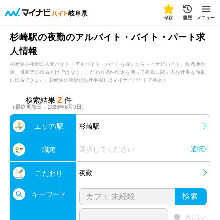
岐阜県
保存
履歴
メニュー
杉崎駅の夜勤のアルバイト・バイト・パート求
人情報
杉崎駅の夜勤の人気バイト・アルバイト・パートを探すならマイナビバイト。勤務地や
駅、職種等の検索だけではなく、こだわり条件検索を使って夜勤に関するお仕事を簡単
に検索できます。杉崎駅の夜勤のお仕事探しはマイナビバイトで検索！
2
検索結果
件
（最終更新日：2026年8月9日）
エリア/駅
杉崎駅
選択してください
選択
職種
夜勤
こだわり
キーワード
検索
含まない