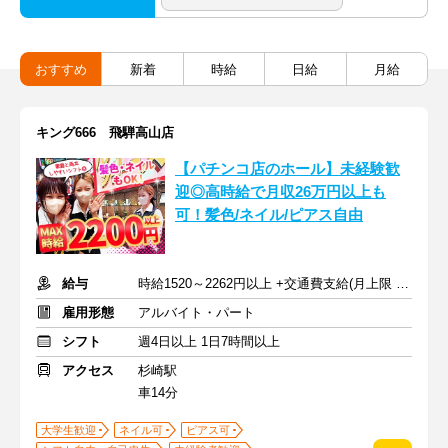
おすすめ
新着
時給
日給
月給
キング666 飛騨高山店
【パチンコ店のホール】未経験歓
迎◎高時給で月収26万円以上も
可！髪色/ネイル/ピアス自由
給与
時給1520～2262円以上 +交通費支給(月上限 2万円)
雇用形態
アルバイト・パート
シフト
週4日以上 1日7時間以上
アクセス
杉崎駅
車14分
大学生歓迎
ネイル可
ピアス可