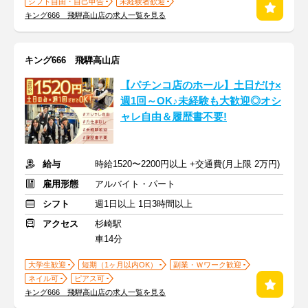
シフト自由・自己申告
未経験者歓迎
キング666 飛騨高山店の求人一覧を見る
キング666 飛騨高山店
【パチンコ店のホール】土日だけ×
週1回～OK♪未経験も大歓迎◎オシ
ャレ自由＆履歴書不要!
給与
時給1520〜2200円以上 +交通費(月上限 2万円)
雇用形態
アルバイト・パート
シフト
週1日以上 1日3時間以上
アクセス
杉崎駅
車14分
大学生歓迎
短期（1ヶ月以内OK）
副業・Ｗワーク歓迎
ネイル可
ピアス可
キング666 飛騨高山店の求人一覧を見る