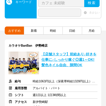
キーワード
検索
含まない
おすすめ
新着
時給
日給
月給
カラオケBanBan 伊勢崎店
【店舗スタッフ】前給あり♪好きを
仕事に♪しっかり稼ぐ◎週1～OK!
髪色ネイル自由、隙間OK
給与
時給1063円以上（深夜帯時給1329円以上） ＋交通費支給
雇用形態
アルバイト・パート
シフト
週1日以上 1日3時間以上
アクセス
新伊勢崎駅