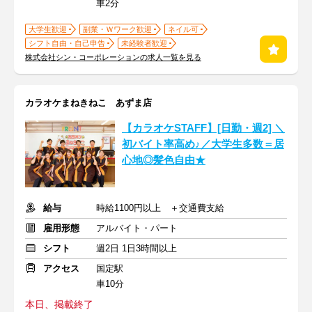
車2分
大学生歓迎
副業・Ｗワーク歓迎
ネイル可
シフト自由・自己申告
未経験者歓迎
株式会社シン・コーポレーションの求人一覧を見る
カラオケまねきねこ あずま店
【カラオケSTAFF】[日勤・週2] ＼
初バイト率高め♪／大学生多数＝居
心地◎髪色自由★
給与
時給1100円以上 ＋交通費支給
雇用形態
アルバイト・パート
シフト
週2日 1日3時間以上
アクセス
国定駅
車10分
本日、掲載終了