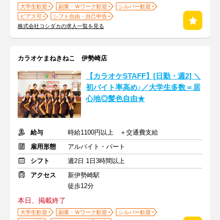
大学生歓迎
副業・Ｗワーク歓迎
シルバー歓迎
ピアス可
シフト自由・自己申告
株式会社コシダカの求人一覧を見る
カラオケまねきねこ 伊勢崎店
【カラオケSTAFF】[日勤・週2] ＼
初バイト率高め♪／大学生多数＝居
心地◎髪色自由★
給与
時給1100円以上 ＋交通費支給
雇用形態
アルバイト・パート
シフト
週2日 1日3時間以上
アクセス
新伊勢崎駅
徒歩12分
本日、掲載終了
大学生歓迎
副業・Ｗワーク歓迎
シルバー歓迎