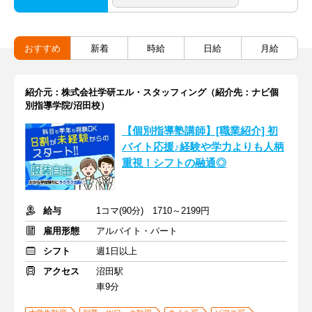
おすすめ
新着
時給
日給
月給
紹介元：株式会社学研エル・スタッフィング（紹介先：ナビ個
別指導学院/沼田校）
【個別指導塾講師】[職業紹介] 初
バイト応援♪経験や学力よりも人柄
重視！シフトの融通◎
給与
1コマ(90分) 1710～2199円
雇用形態
アルバイト・パート
シフト
週1日以上
アクセス
沼田駅
車9分