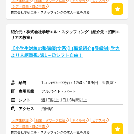
大学生歓迎
副業・Ｗワーク歓迎
ネイル可
ピアス可
シフト自由・自己申告
株式会社学研エル・スタッフィングの求人一覧を見る
紹介元：株式会社学研エル・スタッフィング（紹介先：沼田エ
リアの教室）
【小学生対象の塾講師(文系)】[職業紹介][登録制] 学力
より人柄重視♪週1～◎シフト自由！
給与
1コマ(60～90分)：1250～1875円 ※教室・指導内容・対象による
雇用形態
アルバイト・パート
シフト
週1日以上 1日1.5時間以上
アクセス
沼田駅
大学生歓迎
副業・Ｗワーク歓迎
ネイル可
ピアス可
シフト自由・自己申告
株式会社学研エル・スタッフィングの求人一覧を見る