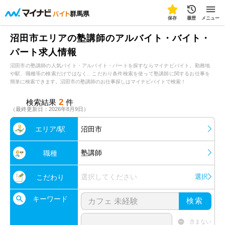
群馬県
保存
履歴
メニュー
沼田市エリアの塾講師のアルバイト・バイト・
パート求人情報
沼田市の塾講師の人気バイト・アルバイト・パートを探すならマイナビバイト。勤務地
や駅、職種等の検索だけではなく、こだわり条件検索を使って塾講師に関するお仕事を
簡単に検索できます。沼田市の塾講師のお仕事探しはマイナビバイトで検索！
2
検索結果
件
（最終更新日：2026年8月9日）
エリア/駅
沼田市
塾講師
職種
選択してください
選択
こだわり
キーワード
検索
含まない