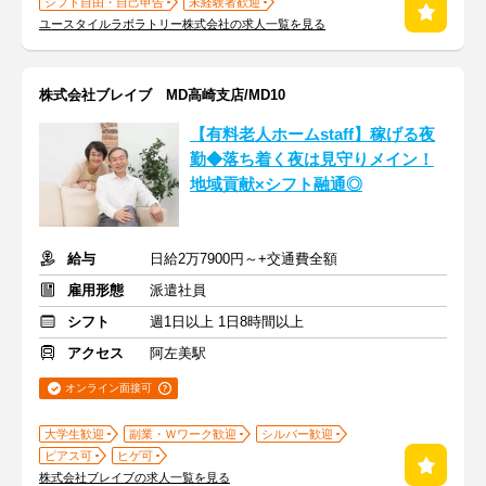
シフト自由・自己申告
未経験者歓迎
ユースタイルラボラトリー株式会社の求人一覧を見る
株式会社ブレイブ MD高崎支店/MD10
【有料老人ホームstaff】稼げる夜
勤◆落ち着く夜は見守りメイン！
地域貢献×シフト融通◎
給与
日給2万7900円～+交通費全額
雇用形態
派遣社員
シフト
週1日以上 1日8時間以上
アクセス
阿左美駅
オンライン面接可
大学生歓迎
副業・Ｗワーク歓迎
シルバー歓迎
ピアス可
ヒゲ可
株式会社ブレイブの求人一覧を見る