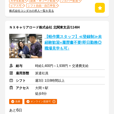
大学生歓迎
副業・Ｗワーク歓迎
シルバー歓迎
ピアス可
シフト自由・自己申告
株式会社コシダカの求人一覧を見る
ＮＸキャリアロード株式会社 北関東支店/11484
【軽作業スタッフ】≪登録制≫未
経験歓迎×履歴書不要!即日勤務◎
職場見学も可♪
給与
時給1,400円～1,938円 + 交通費支給
雇用形態
派遣社員
シフト
週3日 1日8時間以上
アクセス
大間々駅
徒歩8分
急募
オンライン面接可
6
あと
日