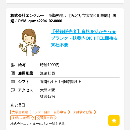
株式会社エンクルー ※勤務地：［みどり市大間々町桐原］周
辺 / OYM_gnma2204_02-0000
【登録販売者】資格を活かそう★
ブランク・扶養内OK！TEL面接＆
来社不要
給与
時給1900円
雇用形態
派遣社員
シフト
週3日以上 1日5時間以上
アクセス
大間々駅
徒歩17分
6
あと
日
大学生歓迎
シフト自由・自己申告
未経験者歓迎
主婦(夫)歓迎
交通費支給
株式会社エンクルーの求人一覧を見る