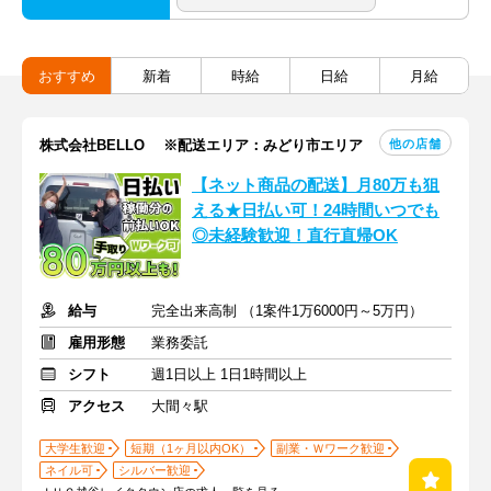
おすすめ
新着
時給
日給
月給
他の店舗
株式会社BELLO ※配送エリア：みどり市エリア
【ネット商品の配送】月80万も狙
える★日払い可！24時間いつでも
◎未経験歓迎！直行直帰OK
給与
完全出来高制 （1案件1万6000円～5万円）
雇用形態
業務委託
シフト
週1日以上 1日1時間以上
アクセス
大間々駅
大学生歓迎
短期（1ヶ月以内OK）
副業・Ｗワーク歓迎
ネイル可
シルバー歓迎