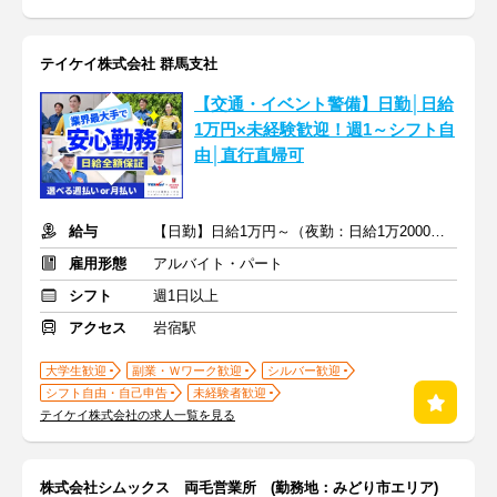
テイケイ株式会社 群馬支社
【交通・イベント警備】日勤│日給
1万円×未経験歓迎！週1～シフト自
由│直行直帰可
給与
【日勤】日給1万円～（夜勤：日給1万2000円～）
雇用形態
アルバイト・パート
シフト
週1日以上
アクセス
岩宿駅
大学生歓迎
副業・Ｗワーク歓迎
シルバー歓迎
シフト自由・自己申告
未経験者歓迎
テイケイ株式会社の求人一覧を見る
株式会社シムックス 両毛営業所 (勤務地：みどり市エリア)