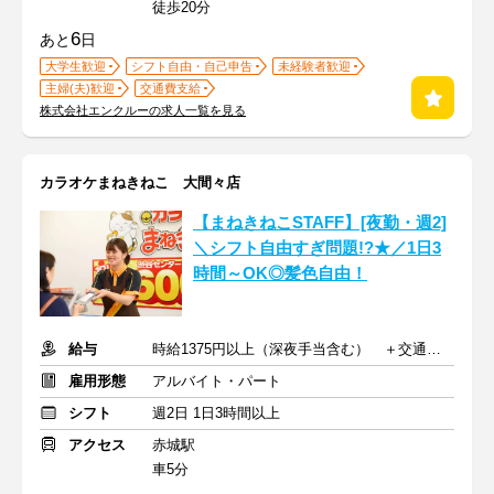
徒歩20分
6
あと
日
大学生歓迎
シフト自由・自己申告
未経験者歓迎
主婦(夫)歓迎
交通費支給
株式会社エンクルーの求人一覧を見る
カラオケまねきねこ 大間々店
【まねきねこSTAFF】[夜勤・週2]
＼シフト自由すぎ問題!?★／1日3
時間～OK◎髪色自由！
給与
時給1375円以上（深夜手当含む） ＋交通費支給
雇用形態
アルバイト・パート
シフト
週2日 1日3時間以上
アクセス
赤城駅
車5分