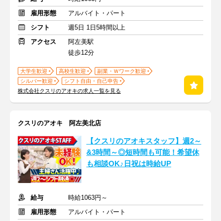
雇用形態
アルバイト・パート
シフト
週5日 1日5時間以上
アクセス
阿左美駅
徒歩12分
大学生歓迎
高校生歓迎
副業・Ｗワーク歓迎
シルバー歓迎
シフト自由・自己申告
株式会社クスリのアオキの求人一覧を見る
クスリのアオキ 阿左美北店
【クスリのアオキスタッフ】週2～
&3時間～◎短時間も可能！希望休
も相談OK♪日祝は時給UP
給与
時給1063円～
雇用形態
アルバイト・パート