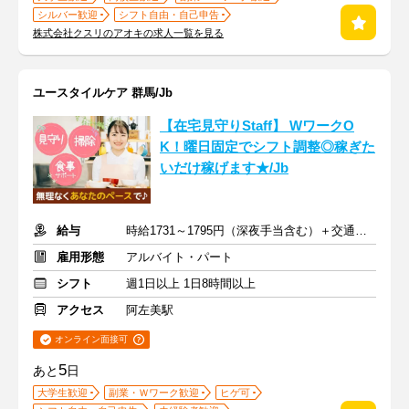
シルバー歓迎
シフト自由・自己申告
株式会社クスリのアオキの求人一覧を見る
ユースタイルケア 群馬/Jb
【在宅見守りStaff】 WワークO
K！曜日固定でシフト調整◎稼ぎた
いだけ稼げます★/Jb
給与
時給1731～1795円（深夜手当含む）＋交通費支給
雇用形態
アルバイト・パート
シフト
週1日以上 1日8時間以上
アクセス
阿左美駅
オンライン面接可
5
あと
日
大学生歓迎
副業・Ｗワーク歓迎
ヒゲ可