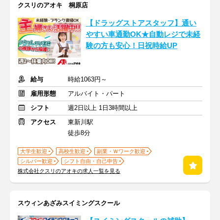
クスリのアオキ 桐原店
【ドラッグストアスタッフ】通い
やすい車通勤OK★自動レジで未経
験の方も安心！日祝時給UP
給与
時給1063円～
雇用形態
アルバイト・パート
シフト
週2日以上 1日3時間以上
アクセス
東新川駅
徒歩8分
大学生歓迎
高校生歓迎
副業・Ｗワーク歓迎
シルバー歓迎
シフト自由・自己申告
株式会社クスリのアオキの求人一覧を見る
スウィンあざみスイミングスクール