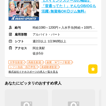
【スイミングスクールの補助】
「昔通ってた！」そんなOB/OGも
活躍♪無資格OK◎ジム無料♪
給与
時給1080～1200円＋入水手当(時給＋100円～)＋交通費全額支給
雇用形態
アルバイト・パート
シフト
週2日以上 1日3時間以上
アクセス
阿左美駅
徒歩5分
大学生歓迎
高校生歓迎
副業・Ｗワーク歓迎
シフト自由・自己申告
未経験者歓迎
株式会社イナホスポーツの求人一覧を見る
あなたにピッタリのおすすめ求人