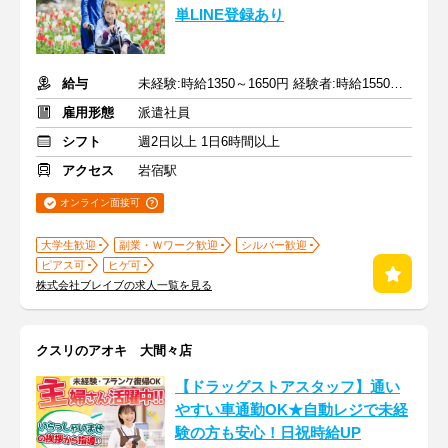
単LINE登録あり
給与
未経験:時給1350～1650円 経験者:時給1550～1850円+交通費全額
雇用形態
派遣社員
シフト
週2日以上 1日6時間以上
アクセス
岩宿駅
オンライン面接可
大学生歓迎
副業・Ｗワーク歓迎
シルバー歓迎
ピアス可
ヒゲ可
株式会社ブレイブの求人一覧を見る
クスリのアオキ 大間々店
【ドラッグストアスタッフ】通い
やすい車通勤OK★自動レジで未経
験の方も安心！日祝時給UP