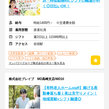
み・時短勤務etc.シフトの融通が利
く◎日払いOK！
給与
時給1400円～ ※交通費全額
雇用形態
派遣社員
シフト
週2日以上 1日6時間以上
アクセス
岩宿駅
大学生歓迎
副業・Ｗワーク歓迎
シルバー歓迎
ピアス可
シフト自由・自己申告
マンパワーグループ株式会社の求人一覧を見る
株式会社ブレイブ MD高崎支店/MD10
【有料老人ホームstaff】稼げる夜
勤◆落ち着く夜は見守りメイン！
地域貢献×シフト融通◎