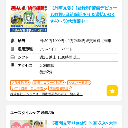
【列車見張】[登録制]警備デビュー
も歓迎♪日給保証あり＆週払いOK
★40～50代活躍中！
給与
日給1万1000円～1万2464円※交通費（列車見張員手当：1500円込）
雇用形態
アルバイト・パート
シフト
週2日以上 1日8時間以上
アクセス
足利市駅
徒歩2分
大学生歓迎
副業・Ｗワーク歓迎
シルバー歓迎
シフト自由・自己申告
未経験者歓迎
株式会社シムックス 両毛営業所の求人一覧を見る
ユースタイルケア 群馬/Jb
【夜間見守りstaff】＼高収入×大手