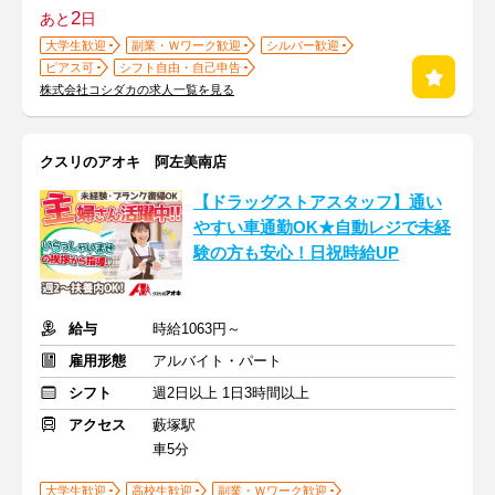
2
あと
日
大学生歓迎
副業・Ｗワーク歓迎
シルバー歓迎
ピアス可
シフト自由・自己申告
株式会社コシダカの求人一覧を見る
クスリのアオキ 阿左美南店
【ドラッグストアスタッフ】通い
やすい車通勤OK★自動レジで未経
験の方も安心！日祝時給UP
給与
時給1063円～
雇用形態
アルバイト・パート
シフト
週2日以上 1日3時間以上
アクセス
藪塚駅
車5分
大学生歓迎
高校生歓迎
副業・Ｗワーク歓迎