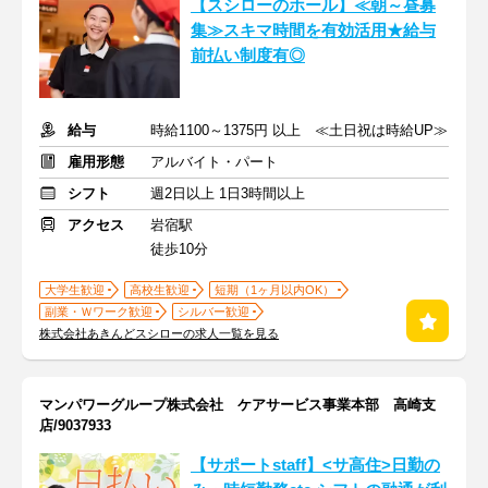
【スシローのホール】≪朝～昼募
集≫スキマ時間を有効活用★給与
前払い制度有◎
給与
時給1100～1375円 以上 ≪土日祝は時給UP≫
雇用形態
アルバイト・パート
シフト
週2日以上 1日3時間以上
アクセス
岩宿駅
徒歩10分
大学生歓迎
高校生歓迎
短期（1ヶ月以内OK）
副業・Ｗワーク歓迎
シルバー歓迎
株式会社あきんどスシローの求人一覧を見る
マンパワーグループ株式会社 ケアサービス事業本部 高崎支
店/9037933
【サポートstaff】<サ高住>日勤の