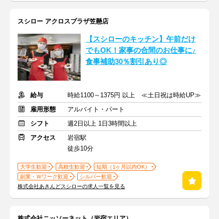
スシロー アクロスプラザ笠懸店
【スシローのキッチン】午前だけ
でもOK！家事の合間のお仕事に♪
食事補助30％割引あり◎
給与
時給1100～1375円 以上 ≪土日祝は時給UP≫
雇用形態
アルバイト・パート
シフト
週2日以上 1日3時間以上
アクセス
岩宿駅
徒歩10分
大学生歓迎
高校生歓迎
短期（1ヶ月以内OK）
副業・Ｗワーク歓迎
シルバー歓迎
株式会社あきんどスシローの求人一覧を見る
株式会社ニッソーネット（岩宿エリア）