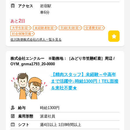
アクセス
岩宿駅
車6分
2
あと
日
大学生歓迎
未経験者歓迎
主婦(夫)歓迎
交通費支給
社会保険完備
佐川急便株式会社の求人一覧を見る
株式会社エンクルー ※勤務地：［みどり市笠懸町鹿］周辺 /
OYM_gnma1793_20-0000
【精肉スタッフ】未経験～中高年
まで活躍中♪時給1300円！TEL面接
＆来社不要★
給与
時給1300円
雇用形態
派遣社員
シフト
週4日以上 1日8時間以上