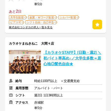
車5分
2
あと
日
大学生歓迎
副業・Ｗワーク歓迎
シルバー歓迎
ピアス可
シフト自由・自己申告
株式会社コシダカの求人一覧を見る
カラオケまねきねこ 大間々店
【カラオケSTAFF】[日勤・週2] ＼
初バイト率高め♪／大学生多数＝居
心地◎髪色自由★
給与
時給1100円以上 ＋交通費支給
雇用形態
アルバイト・パート
シフト
週2日 1日3時間以上
アクセス
赤城駅
車5分