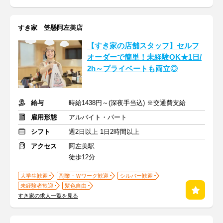
すき家 笠懸阿左美店
【すき家の店舗スタッフ】セルフ
オーダーで簡単！未経験OK★1日/
2h～プライベートも両立◎
給与
時給1438円～(深夜手当込) ※交通費支給
雇用形態
アルバイト・パート
シフト
週2日以上 1日2時間以上
アクセス
阿左美駅
徒歩12分
大学生歓迎
副業・Ｗワーク歓迎
シルバー歓迎
未経験者歓迎
髪色自由
すき家の求人一覧を見る