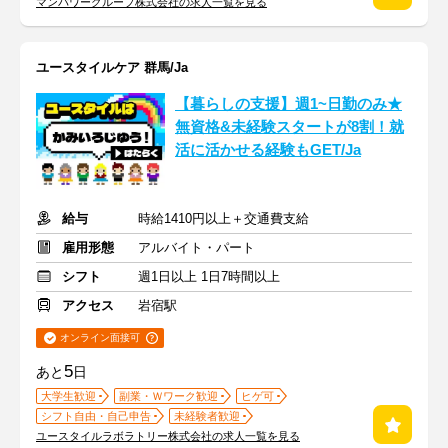
マンパワーグループ株式会社の求人一覧を見る
ユースタイルケア 群馬/Ja
【暮らしの支援】週1~日勤のみ★
無資格&未経験スタートが8割！就
活に活かせる経験もGET/Ja
給与
時給1410円以上＋交通費支給
雇用形態
アルバイト・パート
シフト
週1日以上 1日7時間以上
アクセス
岩宿駅
オンライン面接可
5
あと
日
大学生歓迎
副業・Ｗワーク歓迎
ヒゲ可
シフト自由・自己申告
未経験者歓迎
ユースタイルラボラトリー株式会社の求人一覧を見る