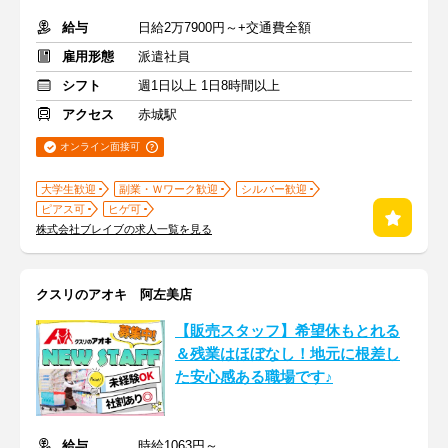
給与
日給2万7900円～+交通費全額
雇用形態
派遣社員
シフト
週1日以上 1日8時間以上
アクセス
赤城駅
オンライン面接可
大学生歓迎
副業・Ｗワーク歓迎
シルバー歓迎
ピアス可
ヒゲ可
株式会社ブレイブの求人一覧を見る
クスリのアオキ 阿左美店
【販売スタッフ】希望休もとれる
＆残業はほぼなし！地元に根差し
た安心感ある職場です♪
給与
時給1063円～