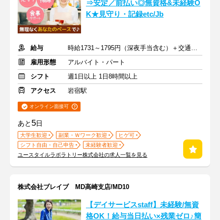
⇒安定／前払い◎無資格&未経験O
K★見守り・記録etc/Jb
給与
時給1731～1795円（深夜手当含む）＋交通費支給
雇用形態
アルバイト・パート
シフト
週1日以上 1日8時間以上
アクセス
岩宿駅
オンライン面接可
5
あと
日
大学生歓迎
副業・Ｗワーク歓迎
ヒゲ可
シフト自由・自己申告
未経験者歓迎
ユースタイルラボラトリー株式会社の求人一覧を見る
株式会社ブレイブ MD高崎支店/MD10
【デイサービスstaff】未経験/無資
格OK！給与当日払い×残業ゼロ♪簡