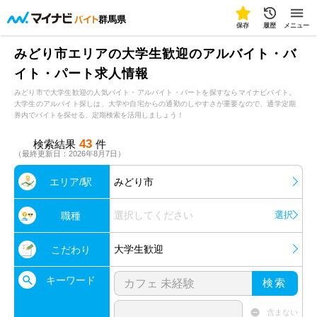
群馬県
保存
履歴
メニュー
みどり市エリアの大学生歓迎のアルバイト・バ
イト・パート求人情報
みどり市で大学生歓迎の人気バイト・アルバイト・パートを探すならマイナビバイト。
大学生のアルバイト探しは、大学や自宅からの通勤のしやすさが重要なので、通学定期
券内でバイトを探せる、定期検索を活用しましょう！
43
検索結果
件
（最終更新日：2026年8月7日）
エリア/駅
みどり市
選択してください
選択
職種
大学生歓迎
こだわり
キーワード
検索
含まない