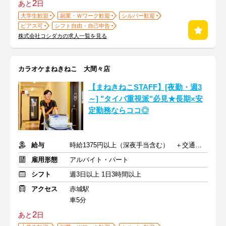
2
あと
日
大学生歓迎
副業・Ｗワーク歓迎
シルバー歓迎
ピアス可
シフト自由・自己申告
株式会社コシダカの求人一覧を見る
カラオケまねきねこ 大間々店
【まねきねこSTAFF】[夜勤・週3
～] "タイパ重視派"必見★長期×安
定勤務ならココ◎
給与
時給1375円以上（深夜手当含む） ＋交通費支給
雇用形態
アルバイト・パート
シフト
週3日以上 1日3時間以上
アクセス
赤城駅
車5分
2
あと
日