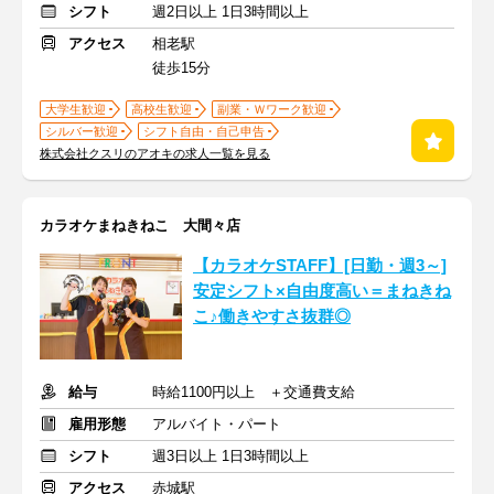
シフト
週2日以上 1日3時間以上
アクセス
相老駅
徒歩15分
大学生歓迎
高校生歓迎
副業・Ｗワーク歓迎
シルバー歓迎
シフト自由・自己申告
株式会社クスリのアオキの求人一覧を見る
カラオケまねきねこ 大間々店
【カラオケSTAFF】[日勤・週3～]
安定シフト×自由度高い＝まねきね
こ♪働きやすさ抜群◎
給与
時給1100円以上 ＋交通費支給
雇用形態
アルバイト・パート
シフト
週3日以上 1日3時間以上
アクセス
赤城駅