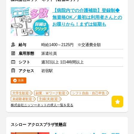
【病院内での介護補助】登録制◆
無資格OK／最初は利用者さんとの
お喋りから！まずは短期も
給与
時給1400～2125円 ※交通費全額
雇用形態
派遣社員
シフト
週3日以上 1日4時間以上
アクセス
岩宿駅
急募
大学生歓迎
副業・Ｗワーク歓迎
シフト自由・自己申告
未経験者歓迎
主婦(夫)歓迎
株式会社ニッソーネットの求人一覧を見る
スシロー アクロスプラザ笠懸店