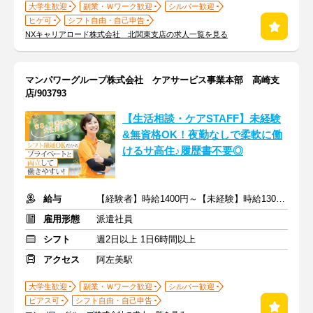
大学生歓迎
副業・Ｗワーク歓迎
シルバー歓迎
ヒゲ可
シフト自由・自己申告
NXキャリアロード株式会社 北関東支店の求人一覧を見る
マンパワーグループ株式会社 ケアサービス事業本部 高崎支
店/903793
【生活相談・ケアSTAFF】未経験
&無資格OK！夜勤なしで柔軟に働
けるサ高住♪履歴書不要◎
給与
【経験者】時給1400円～【未経験】時給1300円～ ※交通費全額
雇用形態
派遣社員
シフト
週2日以上 1日6時間以上
アクセス
阿左美駅
大学生歓迎
副業・Ｗワーク歓迎
シルバー歓迎
ピアス可
シフト自由・自己申告