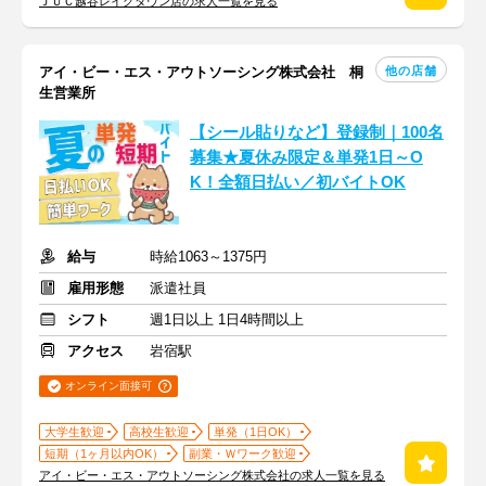
ＪＵＣ越谷レイクタウン店の求人一覧を見る
他の店舗
アイ・ビー・エス・アウトソーシング株式会社 桐
生営業所
【シール貼りなど】登録制｜100名
募集★夏休み限定＆単発1日～O
K！全額日払い／初バイトOK
給与
時給1063～1375円
雇用形態
派遣社員
シフト
週1日以上 1日4時間以上
アクセス
岩宿駅
オンライン面接可
大学生歓迎
高校生歓迎
単発（1日OK）
短期（1ヶ月以内OK）
副業・Ｗワーク歓迎
アイ・ビー・エス・アウトソーシング株式会社の求人一覧を見る