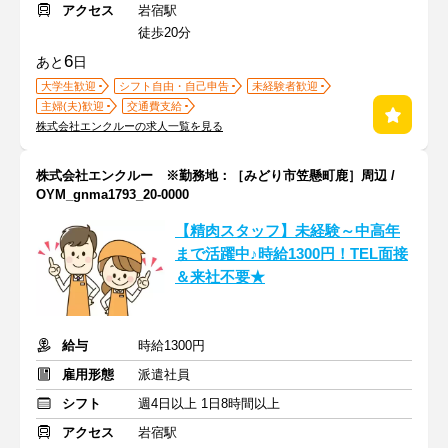
アクセス
岩宿駅
徒歩20分
6
あと
日
大学生歓迎
シフト自由・自己申告
未経験者歓迎
主婦(夫)歓迎
交通費支給
株式会社エンクルーの求人一覧を見る
株式会社エンクルー ※勤務地：［みどり市笠懸町鹿］周辺 /
OYM_gnma1793_20-0000
【精肉スタッフ】未経験～中高年
まで活躍中♪時給1300円！TEL面接
＆来社不要★
給与
時給1300円
雇用形態
派遣社員
シフト
週4日以上 1日8時間以上
アクセス
岩宿駅