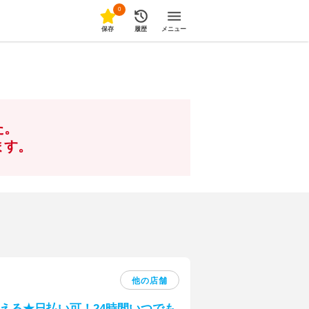
0
保存
履歴
メニュー
た。
ます。
他の店舗
える★日払い可！24時間いつでも