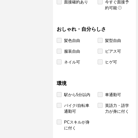
面接確約あり
今すぐ面接予
約可能
おしゃれ・自分らしさ
髪色自由
髪型自由
服装自由
ピアス可
ネイル可
ヒゲ可
環境
駅から5分以内
車通勤可
バイク/自転車
英語力・語学
通勤可
力が身に付く
PCスキルが身
に付く