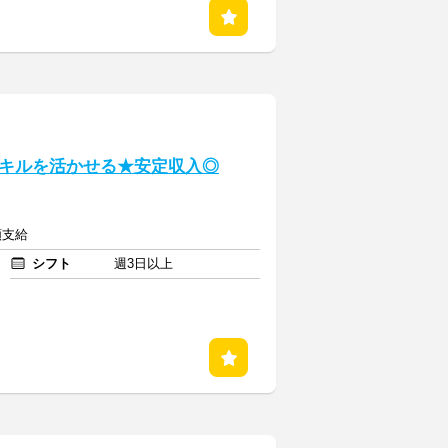
キルを活かせる★安定収入◎
額支給
シフト
週3日以上