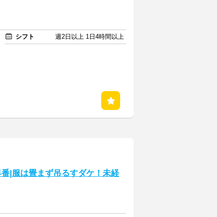
シフト
週2日以上 1日4時間以上
早番|服は畳まず吊るすダケ！未経