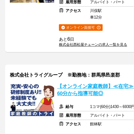
雇用形態
アルバイト・パート
アクセス
川俣駅
車12分
オンライン面接可
6
あと
日
株式会社西松屋チェーンの求人一覧を見る
株式会社トライグループ ※勤務地：群馬県邑楽郡
【オンライン家庭教師】≪在宅≫
60分から指導可能◎
給与
1コマ(60分)1430～6930
雇用形態
アルバイト・パート
アクセス
館林駅