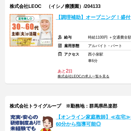
株式会社LEOC （イシノ療護園）/204133
【調理補助】オープニング！盛付
給与
時給1100円 ＋交通費全
雇用形態
アルバイト・パート
アクセス
西小泉駅
車6分
2
あと
日
株式会社LEOCの求人一覧を見る
株式会社トライグループ ※勤務地：群馬県邑楽郡
【オンライン家庭教師】≪在宅≫
60分から指導可能◎