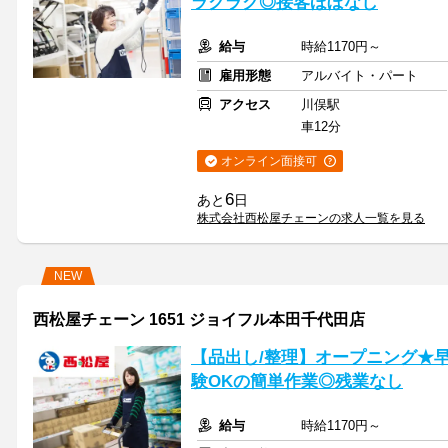
ラクラク◎接客ほぼなし
給与
時給1170円～
雇用形態
アルバイト・パート
アクセス
川俣駅
車12分
オンライン面接可
6
あと
日
株式会社西松屋チェーンの求人一覧を見る
NEW
西松屋チェーン 1651 ジョイフル本田千代田店
【品出し/整理】オープニング★
験OKの簡単作業◎残業なし
給与
時給1170円～