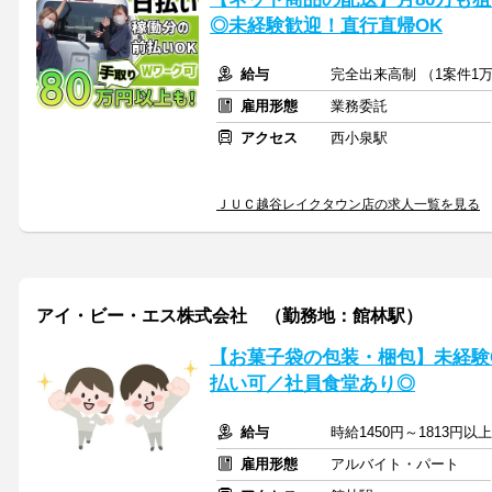
◎未経験歓迎！直行直帰OK
給与
完全出来高制 （1案件1万
雇用形態
業務委託
アクセス
西小泉駅
ＪＵＣ越谷レイクタウン店の求人一覧を見る
アイ・ビー・エス株式会社 （勤務地：館林駅）
【お菓子袋の包装・梱包】未経験O
払い可／社員食堂あり◎
給与
時給1450円～1813円以
雇用形態
アルバイト・パート