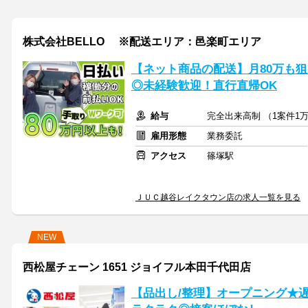
株式会社BELLO ※配送エリア：邑楽町エリア
【ネット商品の配送】月80万も狙
◎未経験歓迎！直行直帰OK
給与
完全出来高制 （1案件1万
雇用形態
業務委託
アクセス
篠塚駅
ＪＵＣ越谷レイクタウン店の求人一覧を見る
NEW
西松屋チェーン 1651 ジョイフル本田千代田店
【品出し/整理】オープニング★