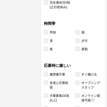
完全週休2日制
(土日祝休み)
時間帯
早朝
朝
昼
夕方
夜
夜勤
応募時に嬉しい
履歴書不要
すぐ働ける
友達と応募歓
オープニング
迎
スタッフ
大量募集(10名
オンライン面
以上)
接可能