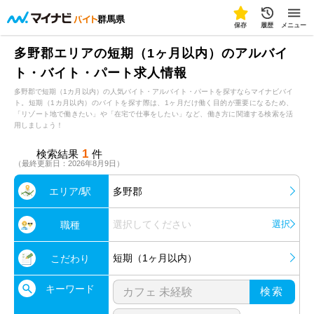
群馬県
保存
履歴
メニュー
多野郡エリアの短期（1ヶ月以内）のアルバイ
ト・バイト・パート求人情報
多野郡で短期（1カ月以内）の人気バイト・アルバイト・パートを探すならマイナビバイ
ト。短期（1カ月以内）のバイトを探す際は、1ヶ月だけ働く目的が重要になるため、
「リゾート地で働きたい」や「在宅で仕事をしたい」など、働き方に関連する検索を活
用しましょう！
1
検索結果
件
（最終更新日：2026年8月9日）
エリア/駅
多野郡
選択してください
選択
職種
短期（1ヶ月以内）
こだわり
キーワード
検索