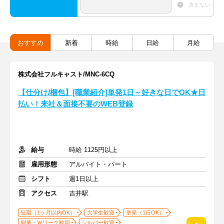
含まない
おすすめ
新着
時給
日給
月給
株式会社フルキャスト/MNC-6CQ
【仕分け/梱包】[職業紹介]単発1日～好きな日でOK★日
払い！来社＆面接不要のWEB登録
給与
時給 1125円以上
雇用形態
アルバイト・パート
シフト
週1日以上
アクセス
吉井駅
短期（1ヶ月以内OK）
大学生歓迎
単発（1日OK）
副業・Ｗワーク歓迎
シルバー歓迎