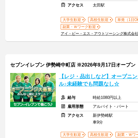
アクセス
太田駅
大学生歓迎
高校生歓迎
単発（1日O
副業・Ｗワーク歓迎
アイ・ビー・エス・アウトソーシング株式会
セブンイレブン 伊勢崎中町店 ※2026年9月17日オープン
【レジ・品出しなど】オープニン
ル♪未経験でも問題なし☆
給与
時給1080円以上
雇用形態
アルバイト・パート
アクセス
新伊勢崎駅
車9分
大学生歓迎
高校生歓迎
副業・Ｗワ