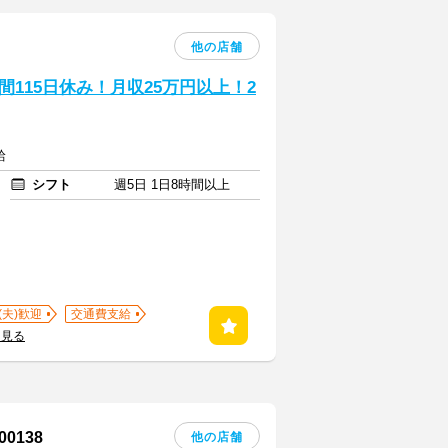
他の店舗
115日休み！月収25万円以上！2
給
シフト
週5日 1日8時間以上
(夫)歓迎
交通費支給
を見る
0138
他の店舗