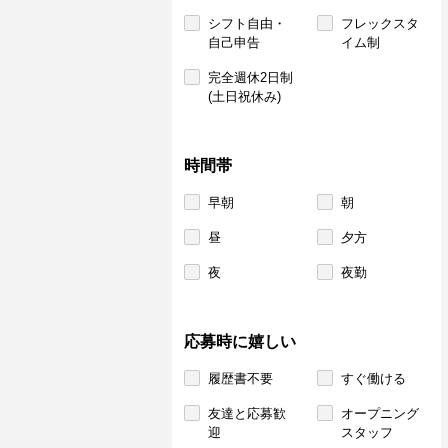
シフト自由・
フレックスタ
自己申告
イム制
完全週休2日制
(土日祝休み)
時間帯
早朝
朝
昼
夕方
夜
夜勤
応募時に嬉しい
履歴書不要
すぐ働ける
友達と応募歓
オープニング
迎
スタッフ