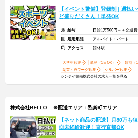
【イベント警備】登録制 | 週払
ど盛りだくさん！単発OK
給与
日給1万500円～＋交通
雇用形態
アルバイト・パート
アクセス
館林駅
大学生歓迎
単発（1日OK）
短期（
副業・Ｗワーク歓迎
シルバー歓迎
シンテイ警備株式会社の求人一覧を見る
株式会社BELLO ※配送エリア：邑楽町エリア
【ネット商品の配送】月80万も狙
◎未経験歓迎！直行直帰OK