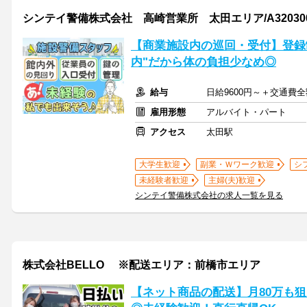
シンテイ警備株式会社 高崎営業所 太田エリア/A320300
【商業施設内の巡回・受付】登録
内"だから体の負担少なめ◎
給与
日給9600円～＋交通費全
雇用形態
アルバイト・パート
アクセス
太田駅
大学生歓迎
副業・Ｗワーク歓迎
シ
未経験者歓迎
主婦(夫)歓迎
シンテイ警備株式会社の求人一覧を見る
株式会社BELLO ※配送エリア：前橋市エリア
【ネット商品の配送】月80万も狙