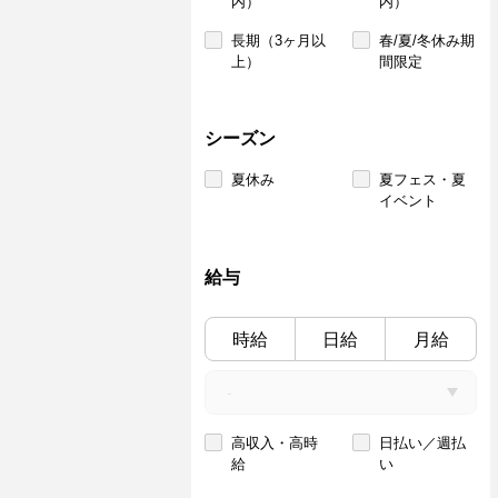
内）
内）
長期（3ヶ月以
春/夏/冬休み期
上）
間限定
シーズン
夏休み
夏フェス・夏
イベント
給与
時給
日給
月給
高収入・高時
日払い／週払
給
い