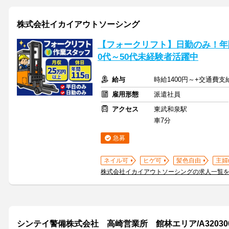
株式会社イカイアウトソーシング
【フォークリフト】日勤のみ！年間
0代～50代未経験者活躍中
給与
時給1400円～+交通費支
雇用形態
派遣社員
アクセス
東武和泉駅
車7分
急募
ネイル可
ヒゲ可
髪色自由
主婦
株式会社イカイアウトソーシングの求人一覧
シンテイ警備株式会社 高崎営業所 館林エリア/A320300