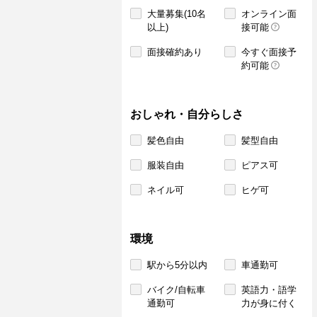
大量募集(10名
オンライン面
以上)
接可能
面接確約あり
今すぐ面接予
約可能
おしゃれ・自分らしさ
髪色自由
髪型自由
服装自由
ピアス可
ネイル可
ヒゲ可
環境
駅から5分以内
車通勤可
バイク/自転車
英語力・語学
通勤可
力が身に付く