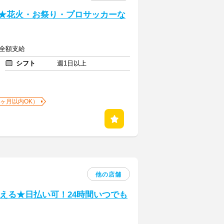
い★花火・お祭り・プロサッカーな
費全額支給
シフト
週1日以上
1ヶ月以内OK）
他の店舗
える★日払い可！24時間いつでも