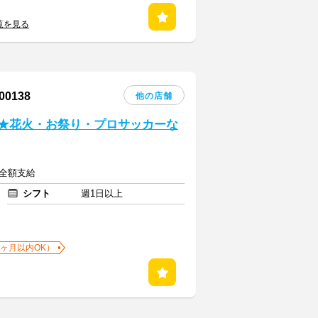
覧を見る
0138
他の店舗
い★花火・お祭り・プロサッカーな
費全額支給
シフト
週1日以上
1ヶ月以内OK）