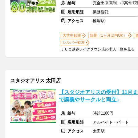
給与
完全出来高制 （1案件1万
雇用形態
業務委託
アクセス
篠塚駅
大学生歓迎
短期（1ヶ月以内OK）
シルバー歓迎
ＪＵＣ越谷レイクタウン店の求人一覧を見る
スタジオアリス 太田店
【スタジオアリスの受付】11月
で講義やサークルと両立♪
給与
時給1100円
雇用形態
アルバイト・パート
アクセス
太田駅