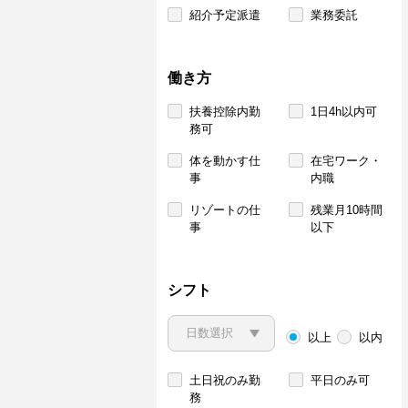
紹介予定派遣
業務委託
働き方
扶養控除内勤
1日4h以内可
務可
体を動かす仕
在宅ワーク・
事
内職
リゾートの仕
残業月10時間
事
以下
シフト
以上
以内
土日祝のみ勤
平日のみ可
務