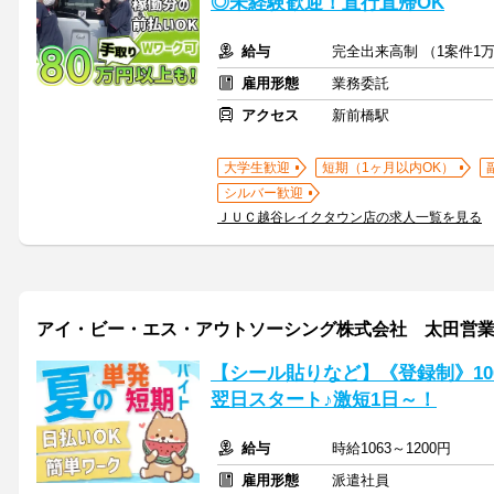
◎未経験歓迎！直行直帰OK
給与
完全出来高制 （1案件1万
雇用形態
業務委託
アクセス
新前橋駅
大学生歓迎
短期（1ヶ月以内OK）
シルバー歓迎
ＪＵＣ越谷レイクタウン店の求人一覧を見る
アイ・ビー・エス・アウトソーシング株式会社 太田営
【シール貼りなど】《登録制》10
翌日スタート♪激短1日～！
給与
時給1063～1200円
雇用形態
派遣社員