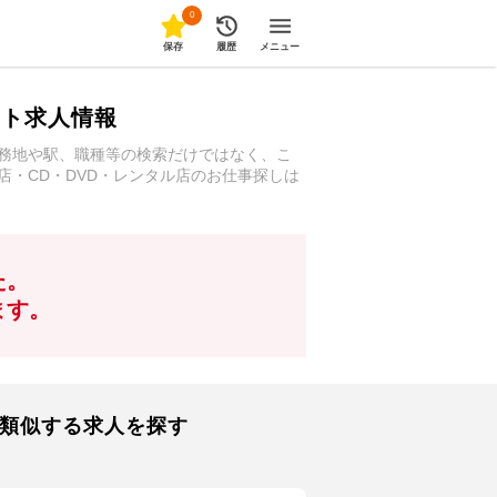
0
保存
履歴
メニュー
ート求人情報
勤務地や駅、職種等の検索だけではなく、こ
店・CD・DVD・レンタル店のお仕事探しは
た。
ます。
に類似する求人を探す