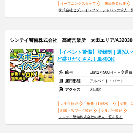
オープニングスタッフ
未経験者歓迎
株式会社セブン-イレブン・ジャパンの求人一
シンテイ警備株式会社 高崎営業所 太田エリア/A320300
【イベント警備】登録制 | 週払
ど盛りだくさん！単発OK
給与
日給1万500円～＋交通
雇用形態
アルバイト・パート
アクセス
太田駅
大学生歓迎
単発（1日OK）
短期（
副業・Ｗワーク歓迎
シルバー歓迎
シンテイ警備株式会社の求人一覧を見る