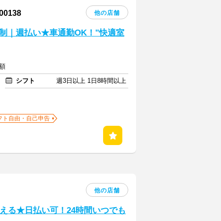
0138
他の店舗
制｜週払い★車通勤OK！"快適室
額
シフト
週3日以上 1日8時間以上
フト自由・自己申告
他の店舗
える★日払い可！24時間いつでも