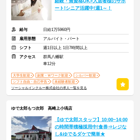
経験・無資格OK>入居者様のサポ
ート!シニア活躍中!週1～！
給与
日給1万5960円
雇用形態
アルバイト・パート
シフト
週1日以上 1日7時間以上
アクセス
群馬八幡駅
車12分
大学生歓迎
副業・Ｗワーク歓迎
シルバー歓迎
シフト自由・自己申告
未経験者歓迎
ソーシャルインクルー株式会社の求人一覧を見る
ゆで太郎もつ次郎 高崎上小塙店
【ゆで太郎スタッフ】10:00~14:00
の時間帯積極採用中!食券⇒レジな
し&ゆでるダケで簡単★