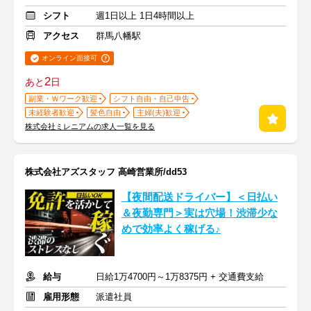
シフト
週1日以上 1日4時間以上
アクセス
群馬八幡駅
オンライン面接可
2
あと
日
副業・Ｗワーク歓迎
シフト自由・自己申告
未経験者歓迎
髪色自由
主婦(夫)歓迎
株式会社ミレニアムの求人一覧を見る
株式会社アズスタッフ 高崎営業所/dd53
【夜間配送ドライバー】＜日払い
＆夜勤専門＞実は穴場！渋滞少な
めで効率よく稼げる♪
給与
日給1万4700円～1万8375円 + 交通費支給
雇用形態
派遣社員