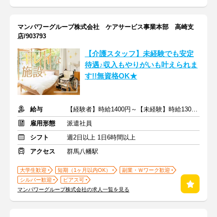
マンパワーグループ株式会社 ケアサービス事業本部 高崎支
店/903793
【介護スタッフ】未経験でも安定
待遇♪収入もやりがいも叶えられま
す!!無資格OK★
給与
【経験者】時給1400円～【未経験】時給1300円～ ※交通費全額
雇用形態
派遣社員
シフト
週2日以上 1日6時間以上
アクセス
群馬八幡駅
大学生歓迎
短期（1ヶ月以内OK）
副業・Ｗワーク歓迎
シルバー歓迎
ピアス可
マンパワーグループ株式会社の求人一覧を見る