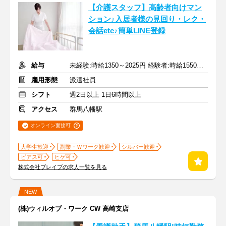
【介護スタッフ】高齢者向けマン
ション♪入居者様の見回り・レク・
会話etc♪簡単LINE登録
給与
未経験:時給1350～2025円 経験者:時給1550～2325円+交通費全額
雇用形態
派遣社員
シフト
週2日以上 1日6時間以上
アクセス
群馬八幡駅
オンライン面接可
大学生歓迎
副業・Ｗワーク歓迎
シルバー歓迎
ピアス可
ヒゲ可
株式会社ブレイブの求人一覧を見る
NEW
(株)ウィルオブ・ワーク CW 高崎支店