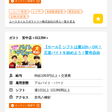
オンライン面接可
シルバー歓迎
ヒゲ可
未経験者歓迎
髪色自由
主婦(夫)歓迎
ユースタイルラボラトリー株式会社の求人一覧を見る
ガスト 安中店＜011394＞
【ホール】シフトは週1/2h～OK！
王道バイトを始めよう！髪色自由
給与
時給1063円以上＋交通費
雇用形態
アルバイト・パート
シフト
週1日以上 1日2時間以上
アクセス
群馬八幡駅
オンライン面接可