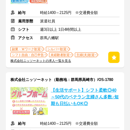
給与
時給1400～2125円 ※交通費全額
雇用形態
派遣社員
シフト
週3日以上 1日4時間以上
アクセス
群馬八幡駅
副業・Ｗワーク歓迎
シルバー歓迎
シフト自由・自己申告
未経験者歓迎
主婦(夫)歓迎
株式会社ニッソーネットの求人一覧を見る
株式会社ニッソーネット（勤務地：群馬県高崎市）/OS-1780
【生活サポート】シフト柔軟◎40
～50代のベテラン主婦さん多数♪短
期も日払いもOK◎
給与
時給1400～2125円 ※交通費全額