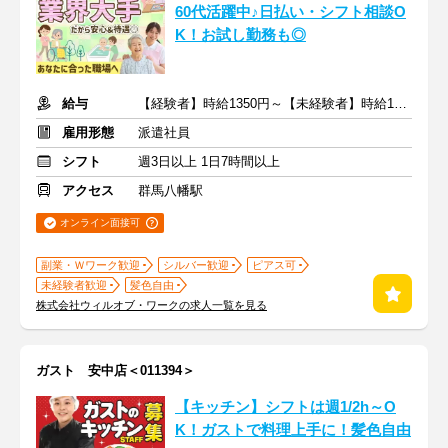
60代活躍中♪日払い・シフト相談O
K！お試し勤務も◎
給与
【経験者】時給1350円～【未経験者】時給1300円～ ＋交通費
雇用形態
派遣社員
シフト
週3日以上 1日7時間以上
アクセス
群馬八幡駅
オンライン面接可
副業・Ｗワーク歓迎
シルバー歓迎
ピアス可
未経験者歓迎
髪色自由
株式会社ウィルオブ・ワークの求人一覧を見る
ガスト 安中店＜011394＞
【キッチン】シフトは週1/2h～O
K！ガストで料理上手に！髪色自由