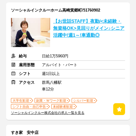
ソーシャルインクルーホーム高崎箕郷町/51760902
【お世話STAFF】夜勤/<未経験・
無資格OK>見回りがメイン♪シニア
活躍中!週1～!車通勤◎
給与
日給1万5960円
雇用形態
アルバイト・パート
シフト
週1日以上
アクセス
群馬八幡駅
車12分
大学生歓迎
副業・Ｗワーク歓迎
シルバー歓迎
シフト自由・自己申告
未経験者歓迎
ソーシャルインクルー株式会社の求人一覧を見る
すき家 安中店