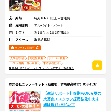
給与
時給1063円以上＋交通費
雇用形態
アルバイト・パート
シフト
週1日以上 1日2時間以上
アクセス
群馬八幡駅
オンライン面接可
大学生歓迎
高校生歓迎
シルバー歓迎
シフト自由・自己申告
未経験者歓迎
株式会社すかいらーくレストランツの求人一覧を見る
株式会社ニッソーネット（勤務地：群馬県高崎市）/OS-1537
【生活サポート】短期もOK★夏の
大募集！スタッフ採用強化中★未
経験歓迎♪日払い可