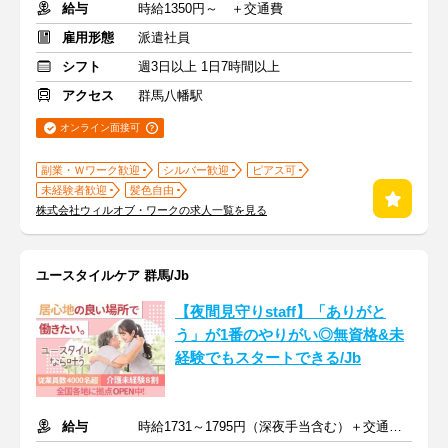
給与
時給1350円～ ＋交通費
雇用形態
派遣社員
シフト
週3日以上 1日7時間以上
アクセス
群馬八幡駅
オンライン面接可
副業・Ｗワーク歓迎
シルバー歓迎
ピアス可
未経験者歓迎
髪色自由
株式会社ウィルオブ・ワークの求人一覧を見る
ユースタイルケア 群馬/Jb
【夜間見守りstaff】「ありがと
う」が1番のやりがい◎無資格&未
経験でもスタートできる/Jb
給与
時給1731～1795円（深夜手当含む）＋交通費支給