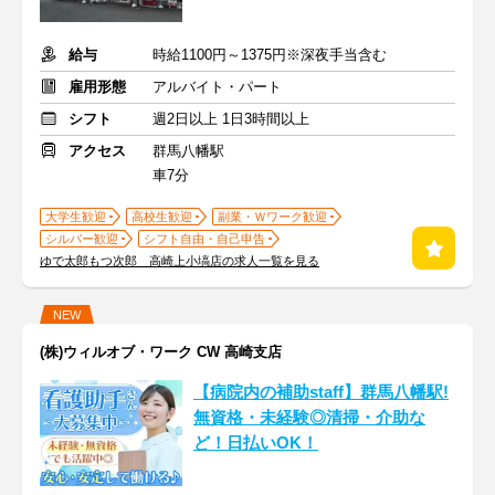
給与
時給1100円～1375円※深夜手当含む
雇用形態
アルバイト・パート
シフト
週2日以上 1日3時間以上
アクセス
群馬八幡駅
車7分
大学生歓迎
高校生歓迎
副業・Ｗワーク歓迎
シルバー歓迎
シフト自由・自己申告
ゆで太郎もつ次郎 高崎上小塙店の求人一覧を見る
NEW
(株)ウィルオブ・ワーク CW 高崎支店
【病院内の補助staff】群馬八幡駅!
無資格・未経験◎清掃・介助な
ど！日払いOK！