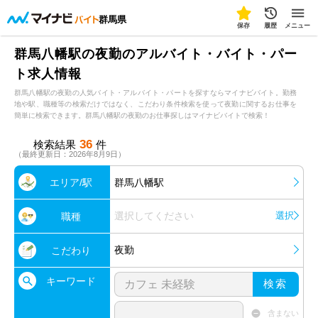
群馬県
保存
履歴
メニュー
群馬八幡駅の夜勤のアルバイト・バイト・パー
ト求人情報
群馬八幡駅の夜勤の人気バイト・アルバイト・パートを探すならマイナビバイト。勤務
地や駅、職種等の検索だけではなく、こだわり条件検索を使って夜勤に関するお仕事を
簡単に検索できます。群馬八幡駅の夜勤のお仕事探しはマイナビバイトで検索！
36
検索結果
件
（最終更新日：2026年8月9日）
エリア/駅
群馬八幡駅
選択してください
選択
職種
夜勤
こだわり
キーワード
検索
含まない