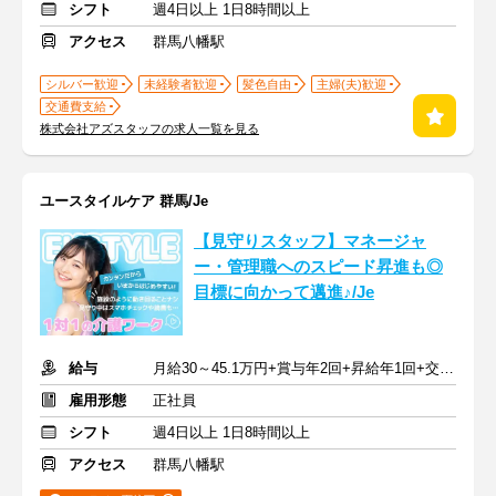
シフト
週4日以上 1日8時間以上
アクセス
群馬八幡駅
シルバー歓迎
未経験者歓迎
髪色自由
主婦(夫)歓迎
交通費支給
株式会社アズスタッフの求人一覧を見る
ユースタイルケア 群馬/Je
【見守りスタッフ】マネージャ
ー・管理職へのスピード昇進も◎
目標に向かって邁進♪/Je
給与
月給30～45.1万円+賞与年2回+昇給年1回+交通費全額
雇用形態
正社員
シフト
週4日以上 1日8時間以上
アクセス
群馬八幡駅