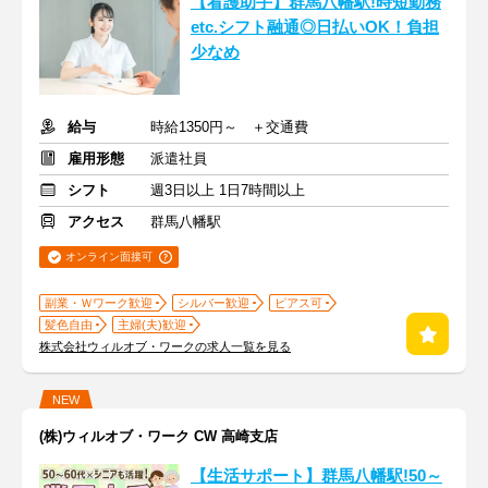
【看護助手】群馬八幡駅!時短勤務
etc.シフト融通◎日払いOK！負担
少なめ
給与
時給1350円～ ＋交通費
雇用形態
派遣社員
シフト
週3日以上 1日7時間以上
アクセス
群馬八幡駅
オンライン面接可
副業・Ｗワーク歓迎
シルバー歓迎
ピアス可
髪色自由
主婦(夫)歓迎
株式会社ウィルオブ・ワークの求人一覧を見る
NEW
(株)ウィルオブ・ワーク CW 高崎支店
【生活サポート】群馬八幡駅!50～