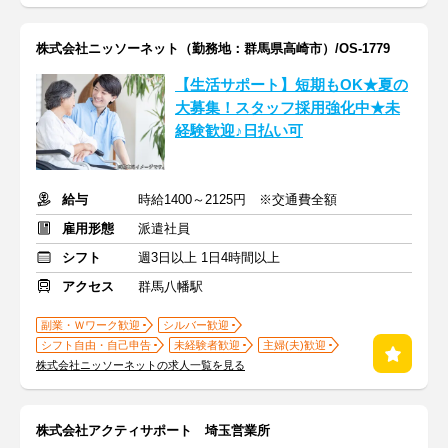
株式会社ニッソーネット（勤務地：群馬県高崎市）/OS-1779
【生活サポート】短期もOK★夏の
大募集！スタッフ採用強化中★未
経験歓迎♪日払い可
給与
時給1400～2125円 ※交通費全額
雇用形態
派遣社員
シフト
週3日以上 1日4時間以上
アクセス
群馬八幡駅
副業・Ｗワーク歓迎
シルバー歓迎
シフト自由・自己申告
未経験者歓迎
主婦(夫)歓迎
株式会社ニッソーネットの求人一覧を見る
株式会社アクティサポート 埼玉営業所