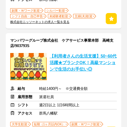
副業・Ｗワーク歓迎
シルバー歓迎
シフト自由・自己申告
未経験者歓迎
主婦(夫)歓迎
株式会社ニッソーネットの求人一覧を見る
マンパワーグループ株式会社 ケアサービス事業本部 高崎支
店/903793S
【利用者さんの生活支援】50~60代
活躍★ブランクOK！高級マンショ
ンで生活のお手伝い◎
給与
時給1400円～ ※交通費全額
雇用形態
派遣社員
シフト
週2日以上 1日6時間以上
アクセス
群馬八幡駅
大学生歓迎
短期（1ヶ月以内OK）
副業・Ｗワーク歓迎