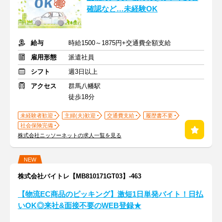
確認など…未経験OK
給与
時給1500～1875円+交通費全額支給
雇用形態
派遣社員
シフト
週3日以上
アクセス
群馬八幡駅
徒歩18分
未経験者歓迎
主婦(夫)歓迎
交通費支給
履歴書不要
社会保険完備
株式会社ニッソーネットの求人一覧を見る
NEW
株式会社バイトレ【MB810171GT03】-463
【物流EC商品のピッキング】激短1日単発バイト！日払
いOK◎来社&面接不要のWEB登録★