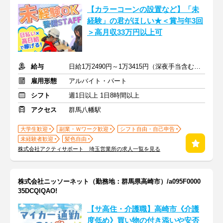
【カラーコーンの設置など】「未
経験」の君がほしい★＜賞与年3回
＞高月収33万円以上可
給与
日給1万2490円～1万3415円（深夜手当含む）＋交通費全額＋賞与
雇用形態
アルバイト・パート
シフト
週1日以上 1日8時間以上
アクセス
群馬八幡駅
大学生歓迎
副業・Ｗワーク歓迎
シフト自由・自己申告
未経験者歓迎
髪色自由
株式会社アクティサポート 埼玉営業所の求人一覧を見る
株式会社ニッソーネット（勤務地：群馬県高崎市）/a095F0000
35DCQlQAO!
【サ高住・介護職】高崎市《介護
度低め》買い物の付き添いや安否