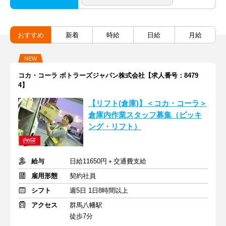
おすすめ
新着
時給
日給
月給
NEW
コカ・コーラ ボトラーズジャパン株式会社【求人番号：8479
4】
【リフト(倉庫)】＜コカ・コーラ＞
倉庫内作業スタッフ募集（ピッキ
ング・リフト）
給与
日給11650円＋交通費支給
雇用形態
契約社員
シフト
週5日 1日8時間以上
アクセス
群馬八幡駅
徒歩7分