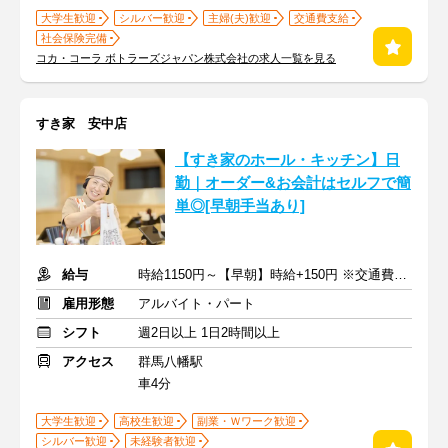
大学生歓迎
シルバー歓迎
主婦(夫)歓迎
交通費支給
社会保険完備
コカ・コーラ ボトラーズジャパン株式会社の求人一覧を見る
すき家 安中店
【すき家のホール・キッチン】日
勤｜オーダー&お会計はセルフで簡
単◎[早朝手当あり]
給与
時給1150円～【早朝】時給+150円 ※交通費支給
雇用形態
アルバイト・パート
シフト
週2日以上 1日2時間以上
アクセス
群馬八幡駅
車4分
大学生歓迎
高校生歓迎
副業・Ｗワーク歓迎
シルバー歓迎
未経験者歓迎