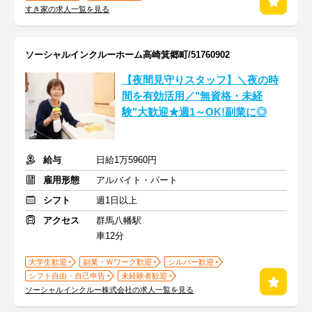
すき家の求人一覧を見る
ソーシャルインクルーホーム高崎箕郷町/51760902
【夜間見守りスタッフ】＼夜の時
間を有効活用／"無資格・未経
験"大歓迎★週1～OK!副業に◎
給与
日給1万5960円
雇用形態
アルバイト・パート
シフト
週1日以上
アクセス
群馬八幡駅
車12分
大学生歓迎
副業・Ｗワーク歓迎
シルバー歓迎
シフト自由・自己申告
未経験者歓迎
ソーシャルインクルー株式会社の求人一覧を見る