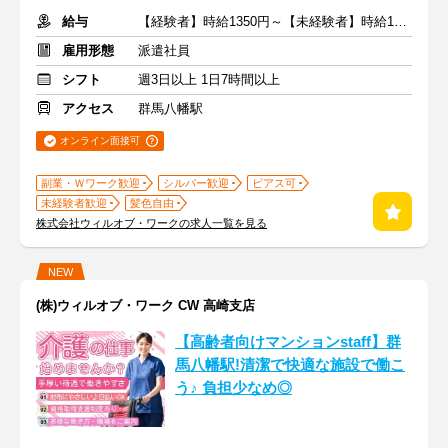
給与
【経験者】時給1350円～【未経験者】時給1300円～ ＋交通費
雇用形態
派遣社員
シフト
週3日以上 1日7時間以上
アクセス
群馬八幡駅
オンライン面接可
副業・Ｗワーク歓迎
シルバー歓迎
ピアス可
未経験者歓迎
髪色自由
株式会社ウィルオブ・ワークの求人一覧を見る
NEW
(株)ウィルオブ・ワーク CW 高崎支店
【高齢者向けマンションstaff】群
馬八幡駅!清潔で快適な施設で働こ
う♪ 負担少なめ◎