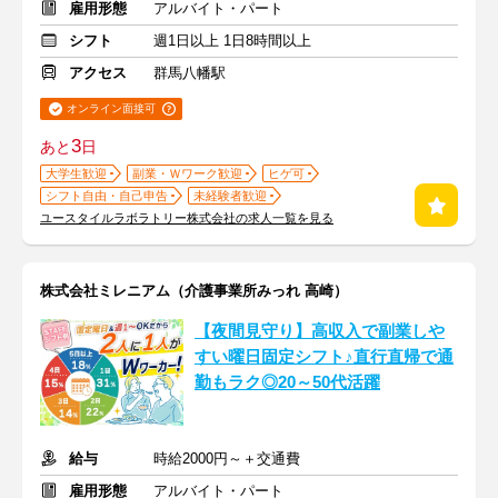
雇用形態
アルバイト・パート
シフト
週1日以上 1日8時間以上
アクセス
群馬八幡駅
オンライン面接可
3
あと
日
大学生歓迎
副業・Ｗワーク歓迎
ヒゲ可
シフト自由・自己申告
未経験者歓迎
ユースタイルラボラトリー株式会社の求人一覧を見る
株式会社ミレニアム（介護事業所みっれ 高崎）
【夜間見守り】高収入で副業しや
すい曜日固定シフト♪直行直帰で通
勤もラク◎20～50代活躍
給与
時給2000円～＋交通費
雇用形態
アルバイト・パート