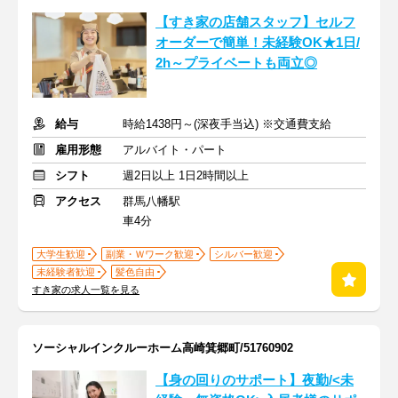
【すき家の店舗スタッフ】セルフ
オーダーで簡単！未経験OK★1日/
2h～プライベートも両立◎
給与
時給1438円～(深夜手当込) ※交通費支給
雇用形態
アルバイト・パート
シフト
週2日以上 1日2時間以上
アクセス
群馬八幡駅
車4分
大学生歓迎
副業・Ｗワーク歓迎
シルバー歓迎
未経験者歓迎
髪色自由
すき家の求人一覧を見る
ソーシャルインクルーホーム高崎箕郷町/51760902
【身の回りのサポート】夜勤/<未