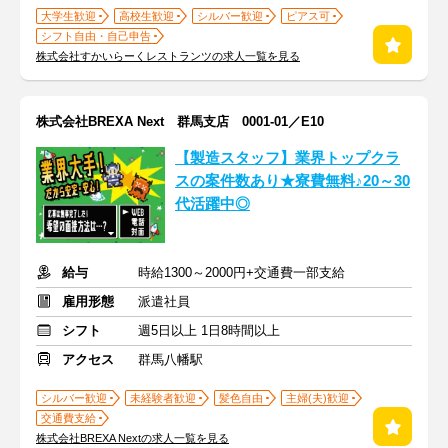
大学生歓迎
高校生歓迎
シルバー歓迎
ピアス可
シフト自由・自己申告
株式会社すかいらーくレストランツの求人一覧を見る
株式会社BREXA Next 群馬支店 0001-01／E10
【製造スタッフ】業界トップクラ
スの案件数あり★寮費無料♪20～30
代活躍中◎
給与
時給1300～2000円+交通費一部支給
雇用形態
派遣社員
シフト
週5日以上 1日8時間以上
アクセス
群馬八幡駅
シルバー歓迎
未経験者歓迎
髪色自由
主婦(夫)歓迎
交通費支給
株式会社BREXA Nextの求人一覧を見る