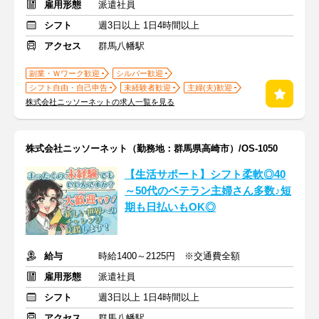
雇用形態
派遣社員
シフト
週3日以上 1日4時間以上
アクセス
群馬八幡駅
副業・Ｗワーク歓迎
シルバー歓迎
シフト自由・自己申告
未経験者歓迎
主婦(夫)歓迎
株式会社ニッソーネットの求人一覧を見る
株式会社ニッソーネット（勤務地：群馬県高崎市）/OS-1050
【生活サポート】シフト柔軟◎40
～50代のベテラン主婦さん多数♪短
期も日払いもOK◎
給与
時給1400～2125円 ※交通費全額
雇用形態
派遣社員
シフト
週3日以上 1日4時間以上
アクセス
群馬八幡駅