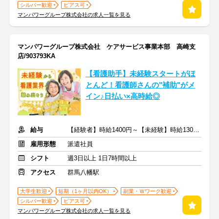
シルバー歓迎
ピアス可
マンパワーグループ株式会社の求人一覧を見る
マンパワーグループ株式会社 ケアサービス事業本部 高崎支
店/903793KA
【看護助手】未経験スタートがほ
とんど！看護師さんの"補助"がメ
イン♪日払い×高時給◎
給与
【経験者】時給1400円～【未経験】時給1300円～ ※交通費全額
雇用形態
派遣社員
シフト
週3日以上 1日7時間以上
アクセス
群馬八幡駅
大学生歓迎
短期（1ヶ月以内OK）
副業・Ｗワーク歓迎
シルバー歓迎
ピアス可
マンパワーグループ株式会社の求人一覧を見る