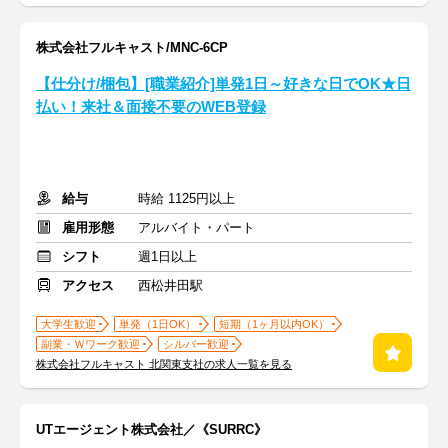
株式会社フルキャスト/MNC-6CP
【仕分け/梱包】[職業紹介]単発1日～好きな日でOK★日
払い！来社＆面接不要のWEB登録
給与
時給 1125円以上
雇用形態
アルバイト・パート
シフト
週1日以上
アクセス
西松井田駅
大学生歓迎
単発（1日OK）
短期（1ヶ月以内OK）
副業・Ｗワーク歓迎
シルバー歓迎
株式会社フルキャスト 北関東支社の求人一覧を見る
UTエージェント株式会社／《SURRC》