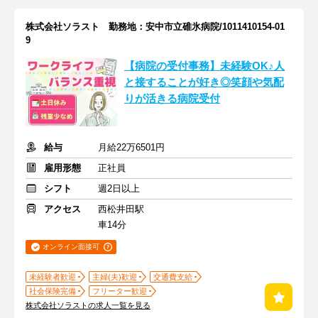
株式会社ソラスト 勤務地：安中市立碓氷病院/1011410154-01
9
【病院の受付事務】未経験OK♪人
と接することが好き◎笑顔や気配
りが活きる病院受付
給与
月給22万6501円
雇用形態
正社員
シフト
週2日以上
アクセス
西松井田駅
車14分
オンライン面接可
未経験者歓迎
主婦(夫)歓迎
交通費支給
社会保険完備
フリーター歓迎
株式会社ソラストの求人一覧を見る