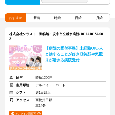
おすすめ
新着
時給
日給
月給
株式会社ソラスト 勤務地：安中市立碓氷病院/1011410154-00
2
【病院の受付事務】未経験OK♪人
と接することが好き◎笑顔や気配
りが活きる病院受付
給与
時給1200円
雇用形態
アルバイト・パート
シフト
週1日以上
アクセス
西松井田駅
車14分
オンライン面接可