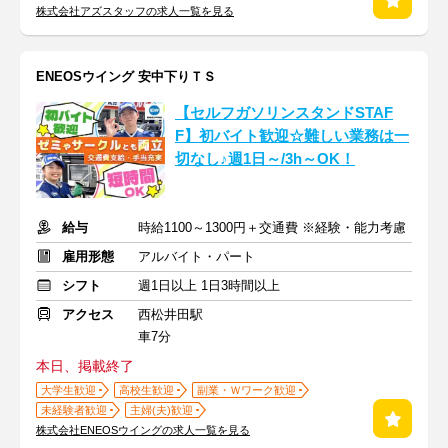
株式会社アズスタッフの求人一覧を見る
ENEOSウイング 安中下りＴＳ
【セルフガソリンスタンドSTAF
F】初バイト歓迎☆難しい業務は一
切なし♪週1日～/3h～OK！
給与
時給1100～1300円＋交通費 ※経験・能力考慮
雇用形態
アルバイト・パート
シフト
週1日以上 1日3時間以上
アクセス
西松井田駅
車7分
本日、掲載終了
大学生歓迎
高校生歓迎
副業・Ｗワーク歓迎
未経験者歓迎
主婦(夫)歓迎
株式会社ENEOSウイングの求人一覧を見る