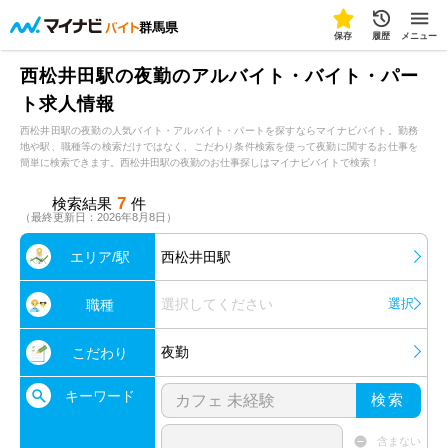
群馬県
保存
履歴
メニュー
西松井田駅の夜勤のアルバイト・バイト・パー
ト求人情報
西松井田駅の夜勤の人気バイト・アルバイト・パートを探すならマイナビバイト。勤務
地や駅、職種等の検索だけではなく、こだわり条件検索を使って夜勤に関するお仕事を
簡単に検索できます。西松井田駅の夜勤のお仕事探しはマイナビバイトで検索！
7
検索結果
件
（最終更新日：2026年8月8日）
エリア/駅
西松井田駅
選択してください
選択
職種
夜勤
こだわり
キーワード
検索
含まない