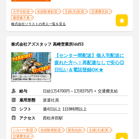
大学生歓迎
未経験者歓迎
主婦(夫)歓迎
交通費支給
履歴書不要
株式会社ソラストの求人一覧を見る
株式会社アズスタッフ 高崎営業所/dd53
【センター間配送】個人宅配送に
疲れた方へ！再配達なしで安心◎
日払い＆電話登録OK★
給与
日給1万4700円～1万8375円 + 交通費支給
雇用形態
派遣社員
シフト
週4日以上 1日8時間以上
アクセス
西松井田駅
シルバー歓迎
未経験者歓迎
髪色自由
主婦(夫)歓迎
交通費支給