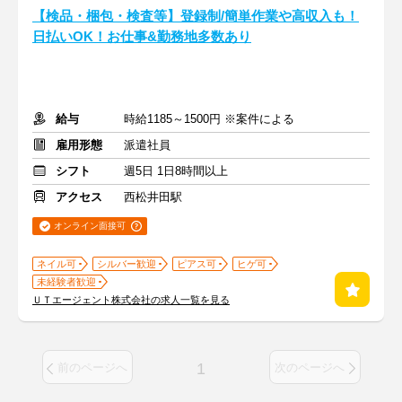
【検品・梱包・検査等】登録制/簡単作業や高収入も！
日払いOK！お仕事&勤務地多数あり
給与
時給1185～1500円 ※案件による
雇用形態
派遣社員
シフト
週5日 1日8時間以上
アクセス
西松井田駅
オンライン面接可
ネイル可
シルバー歓迎
ピアス可
ヒゲ可
未経験者歓迎
ＵＴエージェント株式会社の求人一覧を見る
1
前のページへ
次のページへ