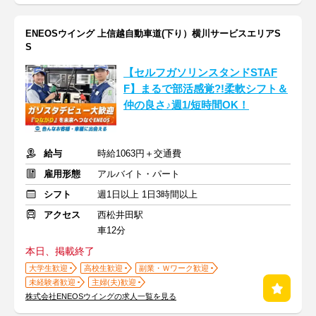
ENEOSウイング 上信越自動車道(下り）横川サービスエリアS
S
【セルフガソリンスタンドSTAF
F】まるで部活感覚?!柔軟シフト＆
仲の良さ♪週1/短時間OK！
給与
時給1063円＋交通費
雇用形態
アルバイト・パート
シフト
週1日以上 1日3時間以上
アクセス
西松井田駅
車12分
本日、掲載終了
大学生歓迎
高校生歓迎
副業・Ｗワーク歓迎
未経験者歓迎
主婦(夫)歓迎
株式会社ENEOSウイングの求人一覧を見る