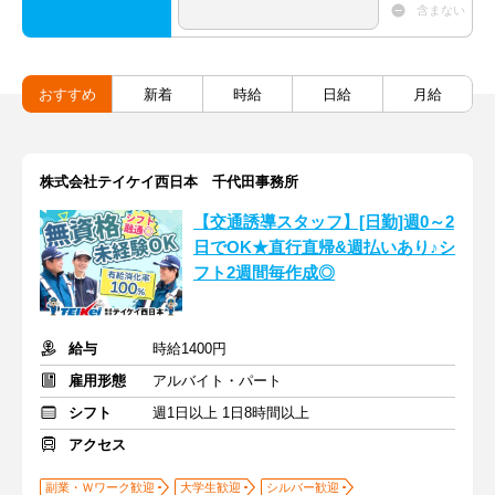
含まない
おすすめ
新着
時給
日給
月給
株式会社テイケイ西日本 千代田事務所
【交通誘導スタッフ】[日勤]週0～2
日でOK★直行直帰&週払いあり♪シ
フト2週間毎作成◎
給与
時給1400円
雇用形態
アルバイト・パート
シフト
週1日以上 1日8時間以上
アクセス
副業・Ｗワーク歓迎
大学生歓迎
シルバー歓迎