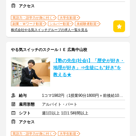
アクセス
英語力・語学力が身に付く
大学生歓迎
副業・Ｗワーク歓迎
シルバー歓迎
未経験者歓迎
株式会社やる気スイッチグループの求人一覧を見る
やる気スイッチのスクールＩＥ 広島中山校
【塾の先生(社会)】「歴史が好き・
地理が好き」⇒生徒にも"好き"を
教える★
給与
1コマ1982円（1授業90分1800円＋前後給10分182円）
雇用形態
アルバイト・パート
シフト
週1日以上 1日1.5時間以上
アクセス
英語力・語学力が身に付く
大学生歓迎