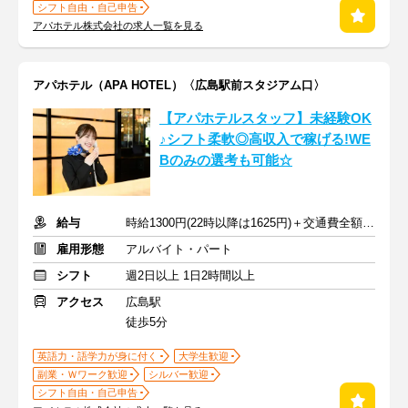
シフト自由・自己申告
アパホテル株式会社の求人一覧を見る
アパホテル（APA HOTEL）〈広島駅前スタジアム口〉
【アパホテルスタッフ】未経験OK
♪シフト柔軟◎高収入で稼げる!WE
Bのみの選考も可能☆
給与
時給1300円(22時以降は1625円)＋交通費全額支給
雇用形態
アルバイト・パート
シフト
週2日以上 1日2時間以上
アクセス
広島駅
徒歩5分
英語力・語学力が身に付く
大学生歓迎
副業・Ｗワーク歓迎
シルバー歓迎
シフト自由・自己申告