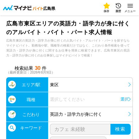
広島県
保存
履歴
メニュー
広島市東区エリアの英語力・語学力が身に付く
のアルバイト・バイト・パート求人情報
広島市東区の英語力・語学力が身に付くの人気バイト・アルバイト・パートを探すなら
マイナビバイト。勤務地や駅、職種等の検索だけではなく、こだわり条件検索を使って
英語力・語学力が身に付くに関するお仕事を簡単に検索できます。広島市東区の英語
力・語学力が身に付くのお仕事探しはマイナビバイトで検索！
30
検索結果
件
（最終更新日：2026年8月9日）
エリア/駅
東区
選択してください
選択
職種
英語力・語学力が身に付く
こだわり
キーワード
検索