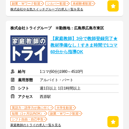
副業・Ｗワーク歓迎
シルバー歓迎
未経験者歓迎
株式会社やる気スイッチグループの求人一覧を見る
株式会社トライグループ ※勤務地：広島県広島市東区
【家庭教師】3分で教師登録完了★
教材準備なし！すきま時間で1コマ
60分から指導OK
給与
1コマ(60分)1980～4510円
雇用形態
アルバイト・パート
シフト
週1日以上 1日1時間以上
アクセス
西原駅
英語力・語学力が身に付く
大学生歓迎
短期（1ヶ月以内OK）
副業・Ｗワーク歓迎
シフト自由・自己申告
家庭教師のトライの求人一覧を見る