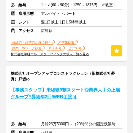
給与
1コマ(60～90分)：1250～1875円 ※教室・指導内容・対象による
雇用形態
アルバイト・パート
シフト
週1日以上 1日1.5時間以上
アクセス
広島駅
英語力・語学力が身に付く
大学生歓迎
副業・Ｗワーク歓迎
ネイル可
ピアス可
株式会社学研エル・スタッフィングの求人一覧を見る
株式会社オープンアップコンストラクション（旧株式会社夢
真）戸坂/o
【事務スタッフ】未経験9割スタート◎業界大手の上場
グループ!!昇給年2回/WEB面接可
給与
月給26万5000円～（20時間分の固定残業時間代を含む）
雇用形態
正社員