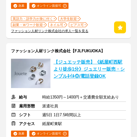
急募
オンライン面接可
英語力・語学力が身に付く
大学生歓迎
副業・Ｗワーク歓迎
ネイル可
ピアス可
ファッション人材リンク株式会社の求人一覧を見る
ファッション人材リンク株式会社【FJLFUKUOKA】
【ジュエッテ販売】《紙屋町西駅
より徒歩1分》ジュエリー販売・シ
ンプルﾈｲﾙ◎/電話登録OK
給与
時給1350円～1400円＋交通費全額支給あり
雇用形態
派遣社員
シフト
週5日 1日7.5時間以上
アクセス
紙屋町東駅
急募
オンライン面接可