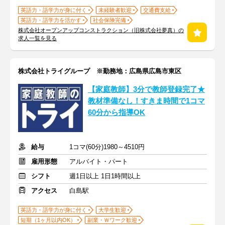
英語力・語学力が身に付く
未経験者歓迎
交通費支給
英語力・語学力を活かす
社会保険完備
株式会社オープンアップコンストラクション（旧株式会社夢真）の
求人一覧を見る
株式会社トライグループ ※勤務地：広島県広島市東区
【家庭教師】3分で教師登録完了★
教材準備なし！すきま時間で1コマ
60分から指導OK
給与
1コマ(60分)1980～4510円
雇用形態
アルバイト・パート
シフト
週1日以上 1日1時間以上
アクセス
白島駅
英語力・語学力が身に付く
大学生歓迎
短期（1ヶ月以内OK）
副業・Ｗワーク歓迎