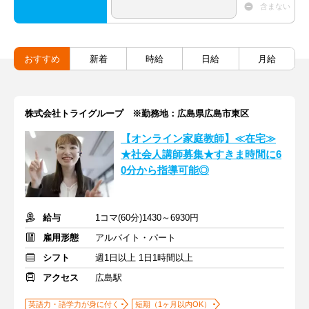
含まない
おすすめ
新着
時給
日給
月給
株式会社トライグループ ※勤務地：広島県広島市東区
【オンライン家庭教師】≪在宅≫
★社会人講師募集★すきま時間に6
0分から指導可能◎
給与
1コマ(60分)1430～6930円
雇用形態
アルバイト・パート
シフト
週1日以上 1日1時間以上
アクセス
広島駅
英語力・語学力が身に付く
短期（1ヶ月以内OK）