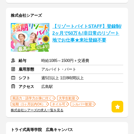
株式会社シアーズ
【リゾートバイトSTAFF】登録制/
2ヶ月で50万も!非日常のリゾート
地でお仕事★来社登録不要
給与
時給1085～1500円＋交通費
雇用形態
アルバイト・パート
シフト
週5日以上 1日8時間以上
アクセス
広島駅
英語力・語学力が身に付く
大学生歓迎
短期（1ヶ月以内OK）
ネイル可
シルバー歓迎
株式会社シアーズの求人一覧を見る
トライ式高等学院 広島キャンパス