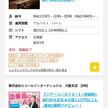
給与
時給1115円～ (22時～翌5時：時給1394円) +交通費
雇用形態
アルバイト・パート
シフト
週2日以上 1日4時間以上
アクセス
広島駅
徒歩1分
本日、掲載終了
英語力・語学力が身に付く
大学生歓迎
副業・Ｗワーク歓迎
シルバー歓迎
シフト自由・自己申告
シェラトングランドホテル広島の求人一覧を見る
株式会社エコールインターナショナル 大阪支店 [008]
【ツアーコンダクター】<登録制>
旅行好き必見★日収1.1万円以上も
♪最短2週間でデビュー！