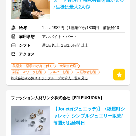
タートもOK！得意科目を活かせる
♪生徒は最大2人◎
給与
1コマ1982円（1授業90分1800円＋前後給10分182円）
雇用形態
アルバイト・パート
シフト
週1日以上 1日1.5時間以上
アクセス
英語力・語学力が身に付く
大学生歓迎
副業・Ｗワーク歓迎
シルバー歓迎
未経験者歓迎
株式会社やる気スイッチグループの求人一覧を見る
ファッション人材リンク株式会社【FJLFUKUOKA】
【Jouete(ジュエッテ)】〈紙屋町シ
ャレオ〉シンプルジュエリー販売/
毎週がお給料日