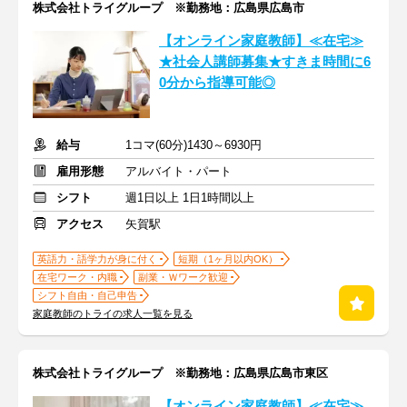
株式会社トライグループ ※勤務地：広島県広島市
【オンライン家庭教師】≪在宅≫
★社会人講師募集★すきま時間に6
0分から指導可能◎
給与
1コマ(60分)1430～6930円
雇用形態
アルバイト・パート
シフト
週1日以上 1日1時間以上
アクセス
矢賀駅
英語力・語学力が身に付く
短期（1ヶ月以内OK）
在宅ワーク・内職
副業・Ｗワーク歓迎
シフト自由・自己申告
家庭教師のトライの求人一覧を見る
株式会社トライグループ ※勤務地：広島県広島市東区
【オンライン家庭教師】≪在宅≫