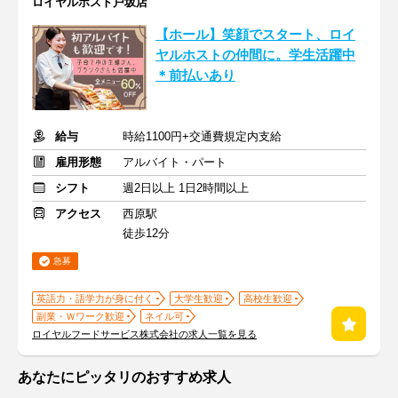
ロイヤルホスト戸坂店
【ホール】笑顔でスタート、ロイ
ヤルホストの仲間に。学生活躍中
＊前払いあり
給与
時給1100円+交通費規定内支給
雇用形態
アルバイト・パート
シフト
週2日以上 1日2時間以上
アクセス
西原駅
徒歩12分
急募
英語力・語学力が身に付く
大学生歓迎
高校生歓迎
副業・Ｗワーク歓迎
ネイル可
ロイヤルフードサービス株式会社の求人一覧を見る
あなたにピッタリのおすすめ求人