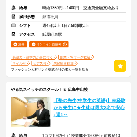
給与
時給1350円～1400円＋交通費全額支給あり
雇用形態
派遣社員
シフト
週4日以上 1日7.5時間以上
アクセス
紙屋町東駅
急募
オンライン面接可
英語力・語学力が身に付く
副業・Ｗワーク歓迎
ネイル可
ピアス可
未経験者歓迎
ファッション人材リンク株式会社の求人一覧を見る
やる気スイッチのスクールＩＥ 広島中山校
【塾の先生(中学生の英語)】未経験
から先生に★生徒は最大2名で安心
♪週1～
給与
1コマ1982円（1授業90分1800円＋前後給10分182円）