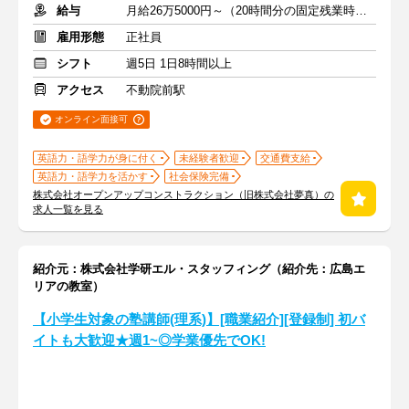
給与
月給26万5000円～（20時間分の固定残業時間代を含む）
雇用形態
正社員
シフト
週5日 1日8時間以上
アクセス
不動院前駅
オンライン面接可
英語力・語学力が身に付く
未経験者歓迎
交通費支給
英語力・語学力を活かす
社会保険完備
株式会社オープンアップコンストラクション（旧株式会社夢真）の
求人一覧を見る
紹介元：株式会社学研エル・スタッフィング（紹介先：広島エ
リアの教室）
【小学生対象の塾講師(理系)】[職業紹介][登録制] 初バ
イトも大歓迎★週1~◎学業優先でOK!