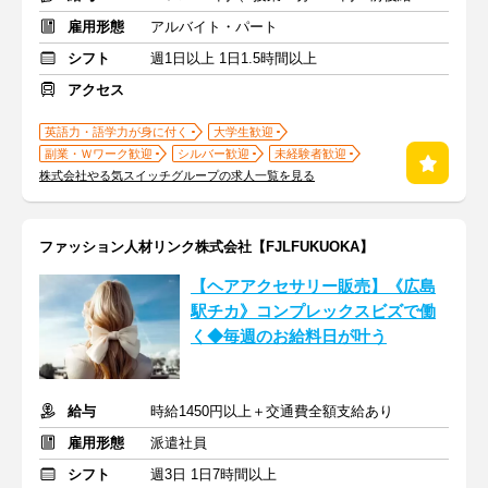
雇用形態
アルバイト・パート
シフト
週1日以上 1日1.5時間以上
アクセス
英語力・語学力が身に付く
大学生歓迎
副業・Ｗワーク歓迎
シルバー歓迎
未経験者歓迎
株式会社やる気スイッチグループの求人一覧を見る
ファッション人材リンク株式会社【FJLFUKUOKA】
【ヘアアクセサリー販売】《広島
駅チカ》コンプレックスビズで働
く◆毎週のお給料日が叶う
給与
時給1450円以上＋交通費全額支給あり
雇用形態
派遣社員
シフト
週3日 1日7時間以上