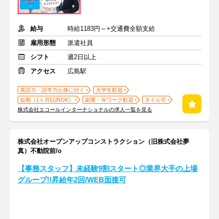
給与
時給1183円～+交通費全額支給
雇用形態
派遣社員
シフト
週2日以上
アクセス
広島駅
英語力・語学力が身に付く
大学生歓迎
短期（1ヶ月以内OK）
副業・Ｗワーク歓迎
ネイル可
株式会社エコールインターナショナルの求人一覧を見る
株式会社オープンアップコンストラクション（旧株式会社夢
真）不動院前/o
【事務スタッフ】未経験9割スタート◎業界大手の上場
グループ!!昇給年2回/WEB面接可