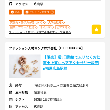
アクセス
広島駅
急募
オンライン面接可
英語力・語学力が身に付く
大学生歓迎
副業・Ｗワーク歓迎
ネイル可
ピアス可
ファッション人材リンク株式会社の求人一覧を見る
ファッション人材リンク株式会社【FJLFUKUOKA】
【販売】週3日勤務でムリなくお仕
事★上質なヘアアクセサリー販売i
n福屋広島駅前
給与
時給1450円以上＋交通費全額支給あり
雇用形態
派遣社員
シフト
週3日 1日7時間以上
アクセス
広島駅