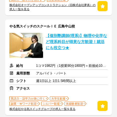
株式会社オープンアップコンストラクション（旧株式会社夢真）の
求人一覧を見る
やる気スイッチのスクールＩＥ 広島中山校
【個別塾講師(理系)】物理や化学な
ど理系科目が得意な方歓迎！就活
にも役立つ★
給与
1コマ1982円（1授業90分1800円＋前後給10分182円）
雇用形態
アルバイト・パート
シフト
週1日以上 1日1.5時間以上
アクセス
英語力・語学力が身に付く
大学生歓迎
副業・Ｗワーク歓迎
シルバー歓迎
未経験者歓迎
株式会社やる気スイッチグループの求人一覧を見る