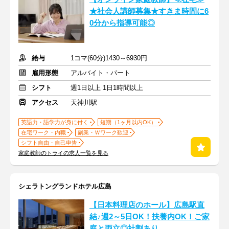
★社会人講師募集★すきま時間に6
0分から指導可能◎
給与
1コマ(60分)1430～6930円
雇用形態
アルバイト・パート
シフト
週1日以上 1日1時間以上
アクセス
天神川駅
英語力・語学力が身に付く
短期（1ヶ月以内OK）
在宅ワーク・内職
副業・Ｗワーク歓迎
シフト自由・自己申告
家庭教師のトライの求人一覧を見る
シェラトングランドホテル広島
【日本料理店のホール】広島駅直
結♪週2～5日OK！扶養内OK！ご家
庭と両立◎社割あり