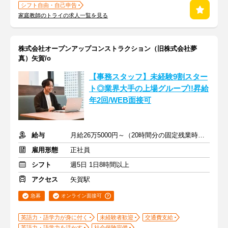
シフト自由・自己申告
家庭教師のトライの求人一覧を見る
株式会社オープンアップコンストラクション（旧株式会社夢
真）矢賀/o
【事務スタッフ】未経験9割スター
ト◎業界大手の上場グループ!!昇給
年2回/WEB面接可
給与
月給26万5000円～（20時間分の固定残業時間代を含む）
雇用形態
正社員
シフト
週5日 1日8時間以上
アクセス
矢賀駅
急募
オンライン面接可
英語力・語学力が身に付く
未経験者歓迎
交通費支給
英語力・語学力を活かす
社会保険完備