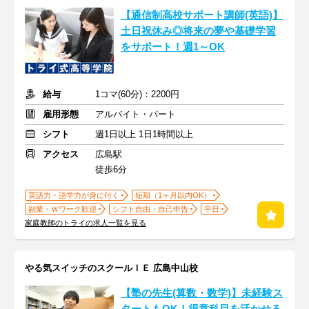
【通信制高校サポート講師(英語)】
土日祝休み◎将来の夢や基礎学習
をサポート！週1～OK
給与
1コマ(60分)：2200円
雇用形態
アルバイト・パート
シフト
週1日以上 1日1時間以上
アクセス
広島駅
徒歩6分
英語力・語学力が身に付く
短期（1ヶ月以内OK）
副業・Ｗワーク歓迎
シフト自由・自己申告
平日
家庭教師のトライの求人一覧を見る
やる気スイッチのスクールＩＥ 広島中山校
【塾の先生(算数・数学)】未経験ス