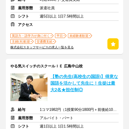
雇用形態
派遣社員
シフト
週5日以上 1日7.5時間以上
アクセス
英語力・語学力が身に付く
平日
未経験者歓迎
主婦(夫)歓迎
交通費支給
株式会社スタッフサービスの求人一覧を見る
やる気スイッチのスクールＩＥ 広島中山校
【塾の先生(高校生の国語)】得意な
国語を活かして先生に！生徒は最
大2名★担任制◎
給与
1コマ1982円（1授業90分1800円＋前後給10分182円）
雇用形態
アルバイト・パート
シフト
週1日以上 1日1.5時間以上