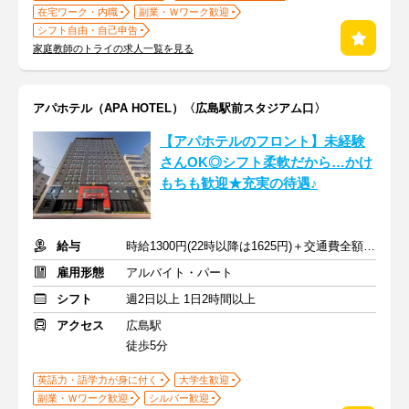
在宅ワーク・内職
副業・Ｗワーク歓迎
シフト自由・自己申告
家庭教師のトライの求人一覧を見る
アパホテル（APA HOTEL）〈広島駅前スタジアム口〉
【アパホテルのフロント】未経験
さんOK◎シフト柔軟だから…かけ
もちも歓迎★充実の待遇♪
給与
時給1300円(22時以降は1625円)＋交通費全額支給
雇用形態
アルバイト・パート
シフト
週2日以上 1日2時間以上
アクセス
広島駅
徒歩5分
英語力・語学力が身に付く
大学生歓迎
副業・Ｗワーク歓迎
シルバー歓迎