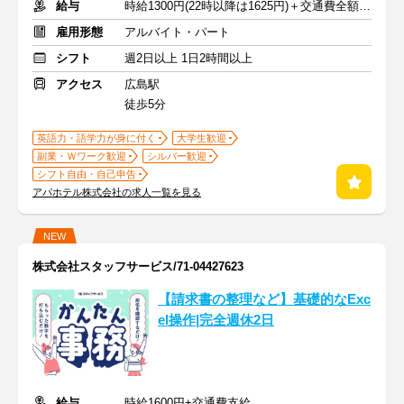
給与
時給1300円(22時以降は1625円)＋交通費全額支給
雇用形態
アルバイト・パート
シフト
週2日以上 1日2時間以上
アクセス
広島駅
徒歩5分
英語力・語学力が身に付く
大学生歓迎
副業・Ｗワーク歓迎
シルバー歓迎
シフト自由・自己申告
アパホテル株式会社の求人一覧を見る
NEW
株式会社スタッフサービス/71-04427623
【請求書の整理など】基礎的なExc
el操作|完全週休2日
給与
時給1600円+交通費支給