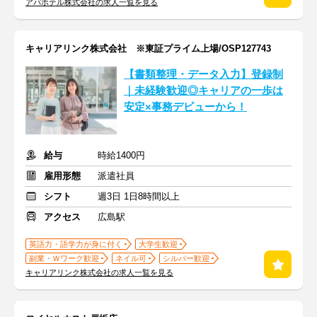
アパホテル株式会社の求人一覧を見る
キャリアリンク株式会社 ※東証プライム上場/OSP127743
【書類整理・データ入力】登録制
｜未経験歓迎◎キャリアの一歩は
安定×事務デビューから！
給与
時給1400円
雇用形態
派遣社員
シフト
週3日 1日8時間以上
アクセス
広島駅
英語力・語学力が身に付く
大学生歓迎
副業・Ｗワーク歓迎
ネイル可
シルバー歓迎
キャリアリンク株式会社の求人一覧を見る