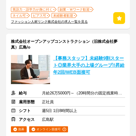
英語力・語学力が身に付く
副業・Ｗワーク歓迎
ネイル可
ピアス可
未経験者歓迎
ファッション人材リンク株式会社の求人一覧を見る
株式会社オープンアップコンストラクション（旧株式会社夢
真）広島/o
【事務スタッフ】未経験9割スター
ト◎業界大手の上場グループ!!昇給
年2回/WEB面接可
給与
月給26万5000円～（20時間分の固定残業時間代を含む）
雇用形態
正社員
シフト
週5日 1日8時間以上
アクセス
広島駅
急募
オンライン面接可