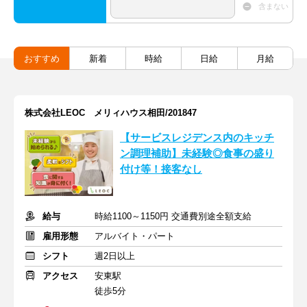
含まない
おすすめ
新着
時給
日給
月給
株式会社LEOC メリィハウス相田/201847
【サービスレジデンス内のキッチ
ン調理補助】未経験◎食事の盛り
付け等！接客なし
給与
時給1100～1150円 交通費別途全額支給
雇用形態
アルバイト・パート
シフト
週2日以上
アクセス
安東駅
徒歩5分