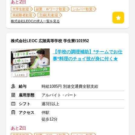
2
あと
日
大学生歓迎
副業・Ｗワーク歓迎
シルバー歓迎
未経験者歓迎
主婦(夫)歓迎
株式会社LEOCの求人一覧を見る
株式会社LEOC 広陵高等学校 学生寮/101952
【学校の調理補助】*チームでお仕
事*料理のチョイ技が身に付く★
給与
時給1085円 別途交通費全額支給
雇用形態
アルバイト・パート
シフト
週3日以上
アクセス
伴駅
徒歩12分
2
あと
日