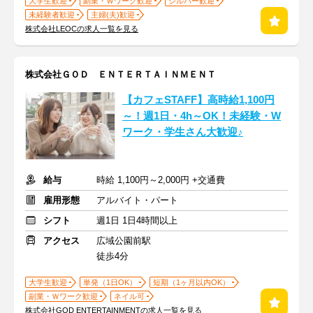
大学生歓迎
副業・Ｗワーク歓迎
シルバー歓迎
未経験者歓迎
主婦(夫)歓迎
株式会社LEOCの求人一覧を見る
株式会社ＧＯＤ ＥＮＴＥＲＴＡＩＮＭＥＮＴ
【カフェSTAFF】高時給1,100円
～！週1日・4h～OK！未経験・W
ワーク・学生さん大歓迎♪
給与
時給 1,100円～2,000円 +交通費
雇用形態
アルバイト・パート
シフト
週1日 1日4時間以上
アクセス
広域公園前駅
徒歩4分
大学生歓迎
単発（1日OK）
短期（1ヶ月以内OK）
副業・Ｗワーク歓迎
ネイル可
株式会社GOD ENTERTAINMENTの求人一覧を見る