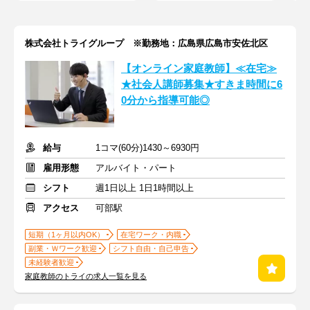
株式会社トライグループ ※勤務地：広島県広島市安佐北区
【オンライン家庭教師】≪在宅≫
★社会人講師募集★すきま時間に6
0分から指導可能◎
給与
1コマ(60分)1430～6930円
雇用形態
アルバイト・パート
シフト
週1日以上 1日1時間以上
アクセス
可部駅
短期（1ヶ月以内OK）
在宅ワーク・内職
副業・Ｗワーク歓迎
シフト自由・自己申告
未経験者歓迎
家庭教師のトライの求人一覧を見る