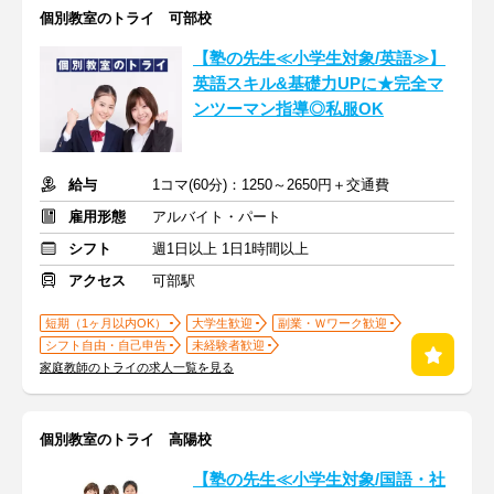
個別教室のトライ 可部校
【塾の先生≪小学生対象/英語≫】
英語スキル&基礎力UPに★完全マ
ンツーマン指導◎私服OK
給与
1コマ(60分)：1250～2650円＋交通費
雇用形態
アルバイト・パート
シフト
週1日以上 1日1時間以上
アクセス
可部駅
短期（1ヶ月以内OK）
大学生歓迎
副業・Ｗワーク歓迎
シフト自由・自己申告
未経験者歓迎
家庭教師のトライの求人一覧を見る
個別教室のトライ 高陽校
【塾の先生≪小学生対象/国語・社