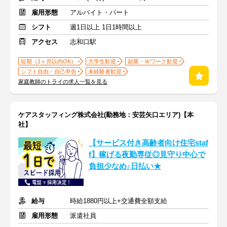
雇用形態
アルバイト・パート
シフト
週1日以上 1日1時間以上
アクセス
志和口駅
短期（1ヶ月以内OK）
大学生歓迎
副業・Ｗワーク歓迎
シフト自由・自己申告
未経験者歓迎
家庭教師のトライの求人一覧を見る
ケアスタッフィング株式会社(勤務地：安芸矢口エリア)【本
社】
【サービス付き高齢者向け住宅staf
f】稼げる夜勤専従◎見守り中心で
負担少なめ♪日払い★
給与
時給1880円以上+交通費全額支給
雇用形態
派遣社員