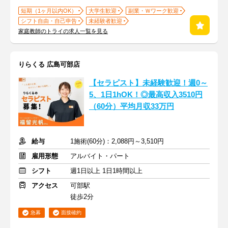
短期（1ヶ月以内OK）
大学生歓迎
副業・Ｗワーク歓迎
シフト自由・自己申告
未経験者歓迎
家庭教師のトライの求人一覧を見る
りらくる 広島可部店
【セラピスト】未経験歓迎！週0～
5、1日1hOK！◎最高収入3510円
（60分）平均月収33万円
給与
1施術(60分)：2,088円～3,510円
雇用形態
アルバイト・パート
シフト
週1日以上 1日1時間以上
アクセス
可部駅
徒歩2分
急募
面接確約