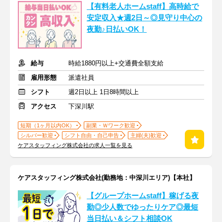
【有料老人ホームstaff】高時給で
安定収入★週2日～◎見守り中心の
夜勤♪日払いOK！
給与
時給1880円以上+交通費全額支給
雇用形態
派遣社員
シフト
週2日以上 1日8時間以上
アクセス
下深川駅
短期（1ヶ月以内OK）
副業・Ｗワーク歓迎
シルバー歓迎
シフト自由・自己申告
主婦(夫)歓迎
ケアスタッフィング株式会社の求人一覧を見る
ケアスタッフィング株式会社(勤務地：中深川エリア)【本社】
【グループホームstaff】稼げる夜
勤◎少人数でゆったりケア◎最短
当日払い＆シフト相談OK