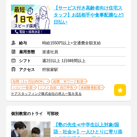
【サービス付き高齢者向け住宅ス
タッフ】お話相手や食事配膳など|
日払い
給与
時給1550円以上+交通費全額支給
雇用形態
派遣社員
シフト
週2日以上 1日6時間以上
アクセス
狩留家駅
短期（1ヶ月以内OK）
副業・Ｗワーク歓迎
シルバー歓迎
シフト自由・自己申告
未経験者歓迎
ケアスタッフィング株式会社の求人一覧を見る
個別教室のトライ 可部校
【塾の先生≪中学生以上対象/国
語・社会≫】一人ひとりに寄り添