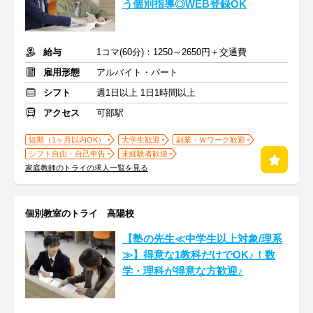
う個別指導◎WEB登録OK
給与
1コマ(60分)：1250～2650円＋交通費
雇用形態
アルバイト・パート
シフト
週1日以上 1日1時間以上
アクセス
可部駅
短期（1ヶ月以内OK）
大学生歓迎
副業・Ｗワーク歓迎
シフト自由・自己申告
未経験者歓迎
家庭教師のトライの求人一覧を見る
個別教室のトライ 高陽校
【塾の先生≪中学生以上対象/理系
≫】得意な1教科だけでOK♪！数
学・理科が得意な方歓迎♪