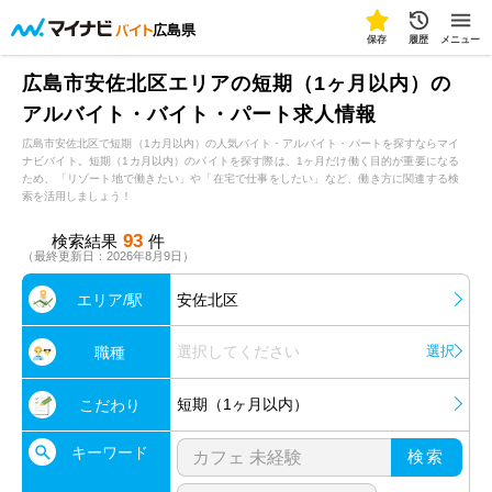
広島県
保存
履歴
メニュー
広島市安佐北区エリアの短期（1ヶ月以内）の
アルバイト・バイト・パート求人情報
広島市安佐北区で短期（1カ月以内）の人気バイト・アルバイト・パートを探すならマイ
ナビバイト。短期（1カ月以内）のバイトを探す際は、1ヶ月だけ働く目的が重要になる
ため、「リゾート地で働きたい」や「在宅で仕事をしたい」など、働き方に関連する検
索を活用しましょう！
93
検索結果
件
（最終更新日：2026年8月9日）
エリア/駅
安佐北区
選択してください
選択
職種
短期（1ヶ月以内）
こだわり
キーワード
検索