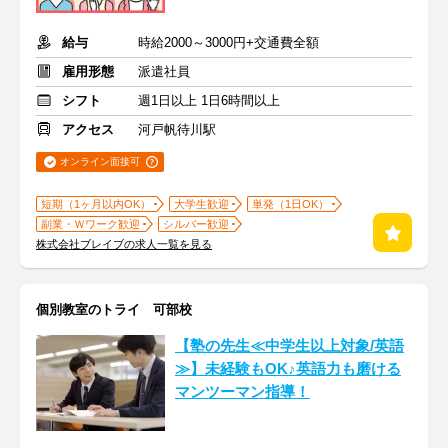
給与
時給2000～3000円+交通費全額
雇用形態
派遣社員
シフト
週1日以上 1日6時間以上
アクセス
河戸帆待川駅
オンライン面接可
短期（1ヶ月以内OK）
大学生歓迎
単発（1日OK）
副業・Ｗワーク歓迎
シルバー歓迎
株式会社ブレイブの求人一覧を見る
個別教室のトライ 可部校
【塾の先生≪中学生以上対象/英語
≫】未経験もOK♪英語力も磨ける
マンツーマン指導！