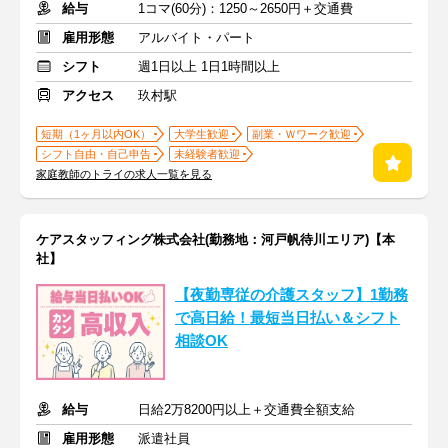
給与
1コマ(60分)：1250～2650円＋交通費
雇用形態
アルバイト・パート
シフト
週1日以上 1日1時間以上
アクセス
玖村駅
短期（1ヶ月以内OK）
大学生歓迎
副業・Ｗワーク歓迎
シフト自由・自己申告
未経験者歓迎
家庭教師のトライの求人一覧を見る
ケアスタッフィング株式会社(勤務地：河戸帆待川エリア)【本
社】
【夜勤専従の介護スタッフ】1勤務
で高日給！最短当日払い＆シフト
相談OK
給与
日給2万8200円以上＋交通費全額支給
雇用形態
派遣社員