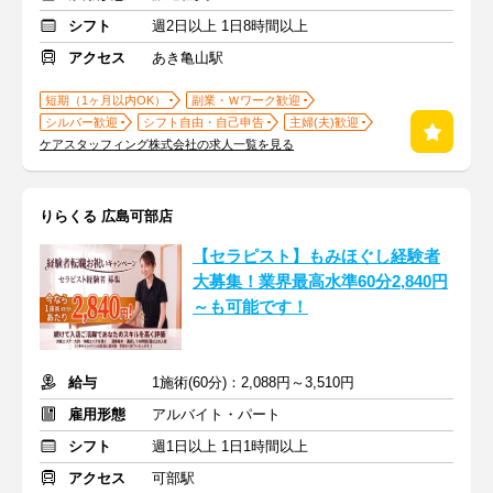
シフト
週2日以上 1日8時間以上
アクセス
あき亀山駅
短期（1ヶ月以内OK）
副業・Ｗワーク歓迎
シルバー歓迎
シフト自由・自己申告
主婦(夫)歓迎
ケアスタッフィング株式会社の求人一覧を見る
りらくる 広島可部店
【セラピスト】もみほぐし経験者
大募集！業界最高水準60分2,840円
～も可能です！
給与
1施術(60分)：2,088円～3,510円
雇用形態
アルバイト・パート
シフト
週1日以上 1日1時間以上
アクセス
可部駅