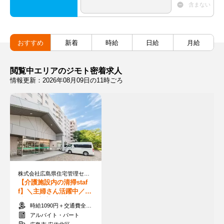
含まない
おすすめ
新着
時給
日給
月給
閲覧中エリアのジモト密着求人
情報更新：2026年08月09日の11時ごろ
株式会社広島県住宅管理センター
【介護施設内の清掃staf
f】＼主婦さん活躍中／短
時間で家庭と両立☆うれ
時給1090円＋交通費全額支給
しい賞与あり♪
アルバイト・パート