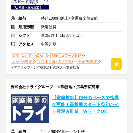
給与
時給1880円以上+交通費全額支給
雇用形態
派遣社員
シフト
週2日以上 1日8時間以上
アクセス
中深川駅
短期（1ヶ月以内OK）
副業・Ｗワーク歓迎
シルバー歓迎
シフト自由・自己申告
主婦(夫)歓迎
ケアスタッフィング株式会社の求人一覧を見る
株式会社トライグループ ※勤務地：広島県広島市
【家庭教師】自分のペースで指導
が可能！高報酬スタート◎初バイ
ト歓迎★副業・WワークOK
給与
1コマ(60分)1980～4510円