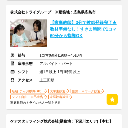
株式会社トライグループ ※勤務地：広島県広島市
【家庭教師】3分で教師登録完了★
教材準備なし！すきま時間で1コマ
60分から指導OK
給与
1コマ(60分)1980～4510円
雇用形態
アルバイト・パート
シフト
週1日以上 1日1時間以上
アクセス
上三田駅
短期（1ヶ月以内OK）
大学生歓迎
副業・Ｗワーク歓迎
シフト自由・自己申告
未経験者歓迎
家庭教師のトライの求人一覧を見る
ケアスタッフィング株式会社(勤務地：下深川エリア)【本社】