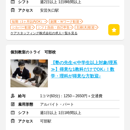
シフト
週2日以上 1日8時間以上
アクセス
安芸矢口駅
短期（1ヶ月以内OK）
副業・Ｗワーク歓迎
シルバー歓迎
シフト自由・自己申告
主婦(夫)歓迎
ケアスタッフィング株式会社の求人一覧を見る
個別教室のトライ 可部校
【塾の先生≪中学生以上対象/理系
≫】得意な1教科だけでOK♪！数
学・理科が得意な方歓迎♪
給与
1コマ(60分)：1250～2650円＋交通費
雇用形態
アルバイト・パート
シフト
週1日以上 1日1時間以上
アクセス
可部駅