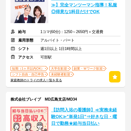
≫】完全マンツーマン指導！私服
◎得意な1科目だけでOK
給与
1コマ(60分)：1250～2650円＋交通費
雇用形態
アルバイト・パート
シフト
週1日以上 1日1時間以上
アクセス
可部駅
短期（1ヶ月以内OK）
大学生歓迎
副業・Ｗワーク歓迎
シフト自由・自己申告
未経験者歓迎
家庭教師のトライの求人一覧を見る
株式会社ブレイブ MD広島支店/MD34
【訪問入浴の看護師】≪実務未経
験OK≫"単発1日"⇒好きな日・曜
日で勤務★給与当日払い