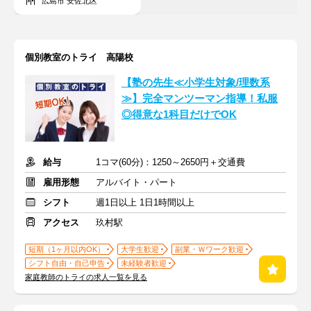
広島市 安佐北区
個別教室のトライ 高陽校
【塾の先生≪小学生対象/理数系
≫】完全マンツーマン指導！私服
◎得意な1科目だけでOK
給与
1コマ(60分)：1250～2650円＋交通費
雇用形態
アルバイト・パート
シフト
週1日以上 1日1時間以上
アクセス
玖村駅
短期（1ヶ月以内OK）
大学生歓迎
副業・Ｗワーク歓迎
シフト自由・自己申告
未経験者歓迎
家庭教師のトライの求人一覧を見る