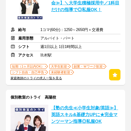
会≫】＼大学生積極採用中／1科目
だけの指導で◎私服OK！
給与
1コマ(60分)：1250～2650円＋交通費
雇用形態
アルバイト・パート
シフト
週1日以上 1日1時間以上
アクセス
玖村駅
短期（1ヶ月以内OK）
大学生歓迎
副業・Ｗワーク歓迎
シフト自由・自己申告
未経験者歓迎
家庭教師のトライの求人一覧を見る
個別教室のトライ 高陽校
【塾の先生≪小学生対象/英語≫】
英語スキル&基礎力UPに★完全マ
ンツーマン指導◎私服OK