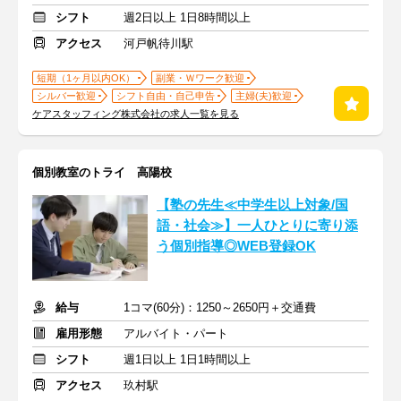
シフト
週2日以上 1日8時間以上
アクセス
河戸帆待川駅
短期（1ヶ月以内OK）
副業・Ｗワーク歓迎
シルバー歓迎
シフト自由・自己申告
主婦(夫)歓迎
ケアスタッフィング株式会社の求人一覧を見る
個別教室のトライ 高陽校
【塾の先生≪中学生以上対象/国
語・社会≫】一人ひとりに寄り添
う個別指導◎WEB登録OK
給与
1コマ(60分)：1250～2650円＋交通費
雇用形態
アルバイト・パート
シフト
週1日以上 1日1時間以上
アクセス
玖村駅