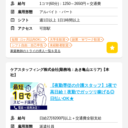
給与
1コマ(60分)：1250～2650円＋交通費
雇用形態
アルバイト・パート
シフト
週1日以上 1日1時間以上
アクセス
可部駅
短期（1ヶ月以内OK）
大学生歓迎
副業・Ｗワーク歓迎
シフト自由・自己申告
未経験者歓迎
家庭教師のトライの求人一覧を見る
ケアスタッフィング株式会社(勤務地：あき亀山エリア)【本
社】
【夜勤専従の介護スタッフ】1夜で
高日給！夜勤でガッツリ稼げる◎
日払いOK★
給与
日給2万8200円以上＋交通費全額支給
雇用形態
派遣社員