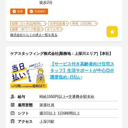
徒歩2分
急募
面接確約
短期（1ヶ月以内OK）
大学生歓迎
単発（1日OK）
副業・Ｗワーク歓迎
ネイル可
株式会社りらくの求人一覧を見る
ケアスタッフィング株式会社(勤務地：上深川エリア)【本社】
【サービス付き高齢者向け住宅ス
タッフ】生活サポートが中心◎介
護度低め♪日払い
給与
時給1550円以上+交通費全額支給
雇用形態
派遣社員
シフト
週2日以上 1日6時間以上
アクセス
上深川駅