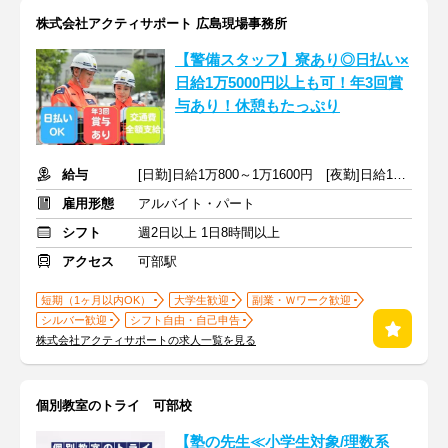
株式会社アクティサポート 広島現場事務所
【警備スタッフ】寮あり◎日払い×
日給1万5000円以上も可！年3回賞
与あり！休憩もたっぷり
給与
[日勤]日給1万800～1万1600円 [夜勤]日給1万2490～1万3415円
雇用形態
アルバイト・パート
シフト
週2日以上 1日8時間以上
アクセス
可部駅
短期（1ヶ月以内OK）
大学生歓迎
副業・Ｗワーク歓迎
シルバー歓迎
シフト自由・自己申告
株式会社アクティサポートの求人一覧を見る
個別教室のトライ 可部校
【塾の先生≪小学生対象/理数系