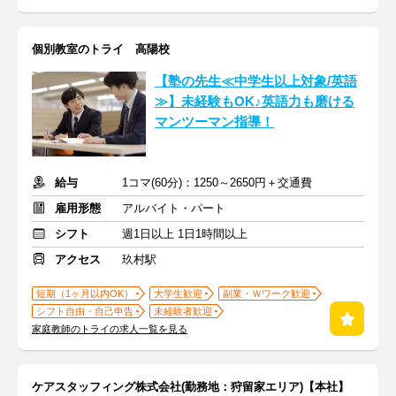
個別教室のトライ 高陽校
【塾の先生≪中学生以上対象/英語
≫】未経験もOK♪英語力も磨ける
マンツーマン指導！
給与
1コマ(60分)：1250～2650円＋交通費
雇用形態
アルバイト・パート
シフト
週1日以上 1日1時間以上
アクセス
玖村駅
短期（1ヶ月以内OK）
大学生歓迎
副業・Ｗワーク歓迎
シフト自由・自己申告
未経験者歓迎
家庭教師のトライの求人一覧を見る
ケアスタッフィング株式会社(勤務地：狩留家エリア)【本社】