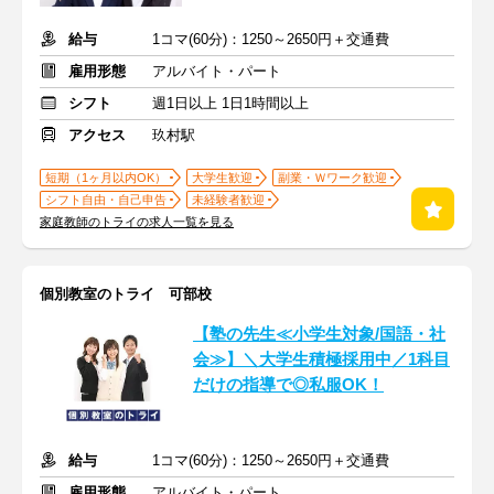
給与
1コマ(60分)：1250～2650円＋交通費
雇用形態
アルバイト・パート
シフト
週1日以上 1日1時間以上
アクセス
玖村駅
短期（1ヶ月以内OK）
大学生歓迎
副業・Ｗワーク歓迎
シフト自由・自己申告
未経験者歓迎
家庭教師のトライの求人一覧を見る
個別教室のトライ 可部校
【塾の先生≪小学生対象/国語・社
会≫】＼大学生積極採用中／1科目
だけの指導で◎私服OK！
給与
1コマ(60分)：1250～2650円＋交通費
雇用形態
アルバイト・パート