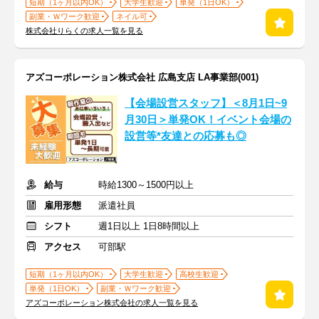
短期（1ヶ月以内OK）
大学生歓迎
単発（1日OK）
副業・Ｗワーク歓迎
ネイル可
株式会社りらくの求人一覧を見る
アズコーポレーション株式会社 広島支店 LA事業部(001)
【会場設営スタッフ】＜8月1日~9
月30日＞単発OK！イベント会場の
設営等*友達との応募も◎
給与
時給1300～1500円以上
雇用形態
派遣社員
シフト
週1日以上 1日8時間以上
アクセス
可部駅
短期（1ヶ月以内OK）
大学生歓迎
高校生歓迎
単発（1日OK）
副業・Ｗワーク歓迎
アズコーポレーション株式会社の求人一覧を見る