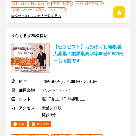
短期（1ヶ月以内OK）
大学生歓迎
単発（1日OK）
副業・Ｗワーク歓迎
ネイル可
株式会社りらくの求人一覧を見る
りらくる 広島矢口店
【セラピスト】もみほぐし経験者
大募集！業界最高水準60分2,840円
～も可能です！
給与
1施術(60分)：2,088円～3,510円
雇用形態
アルバイト・パート
シフト
週1日以上 1日1時間以上
アクセス
安芸矢口駅
徒歩4分
急募
面接確約