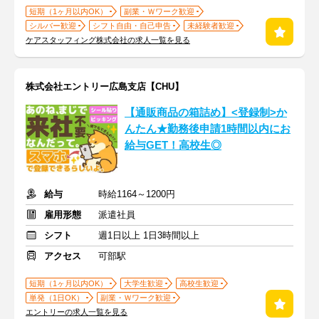
短期（1ヶ月以内OK）
副業・Ｗワーク歓迎
シルバー歓迎
シフト自由・自己申告
未経験者歓迎
ケアスタッフィング株式会社の求人一覧を見る
株式会社エントリー広島支店【CHU】
【通販商品の箱詰め】<登録制>か
んたん★勤務後申請1時間以内にお
給与GET！高校生◎
給与
時給1164～1200円
雇用形態
派遣社員
シフト
週1日以上 1日3時間以上
アクセス
可部駅
短期（1ヶ月以内OK）
大学生歓迎
高校生歓迎
単発（1日OK）
副業・Ｗワーク歓迎
エントリーの求人一覧を見る