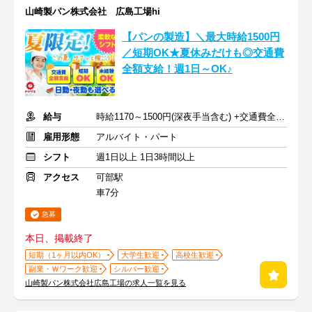
山崎製パン株式会社 広島工場hi
【パンの製造】＼最大時給1500円
／短期OK★夏休みだけも◎交通費
全額支給！週1日～OK♪
給与
時給1170～1500円(深夜手当含む) +交通費全額支給
雇用形態
アルバイト・パート
シフト
週1日以上 1日3時間以上
アクセス
可部駅
車7分
急募
本日、掲載終了
短期（1ヶ月以内OK）
大学生歓迎
高校生歓迎
副業・Ｗワーク歓迎
シルバー歓迎
山崎製パン株式会社広島工場の求人一覧を見る