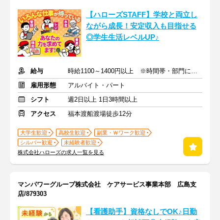
【ハローズSTAFF】学校と両立し
ながら成長！安定収入も目指せる
◎学生生活レベルUP♪
給与
時給1100～1400円以上 ※時間帯・部門による※交通費支給
雇用形態
アルバイト・パート
シフト
週2日以上 1日3時間以上
アクセス
福本渡船渡場徒歩12分
大学生歓迎
高校生歓迎
副業・Ｗワーク歓迎
シルバー歓迎
未経験者歓迎
株式会社ハローズの求人一覧を見る
マンパワーグループ株式会社 ケアサービス事業本部 広島支
店/879303
【看護助手】資格なしでOK♪日勤