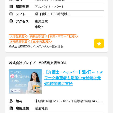
雇用形態
アルバイト・パート
シフト
週1日以上 1日3時間以上
アクセス
東尾道駅
車5分
大学生歓迎
高校生歓迎
副業・Ｗワーク歓迎
未経験者歓迎
主婦(夫)歓迎
株式会社ENEOSウイングの求人一覧を見る
株式会社ブレイブ MD広島支店/MD34
【介護士・ヘルパー】週2日～！Ｗ
ワーク希望者も活躍中★給与は最
短1時間後に支給
給与
未経験:時給1250～1875円 経験者:時給1450～2175円+交通費全額
雇用形態
派遣社員