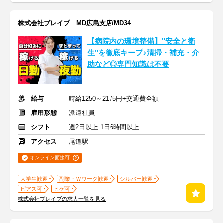
株式会社ブレイブ MD広島支店/MD34
【病院内の環境整備】"安全と衛
生"を徹底キープ♪清掃・補充・介
助など◎専門知識は不要
給与
時給1250～2175円+交通費全額
雇用形態
派遣社員
シフト
週2日以上 1日6時間以上
アクセス
尾道駅
オンライン面接可
大学生歓迎
副業・Ｗワーク歓迎
シルバー歓迎
ピアス可
ヒゲ可
株式会社ブレイブの求人一覧を見る