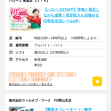
ハローズ 尾道店 【１７４】
【ハローズSTAFF】学校と両立し
ながら成長！安定収入も目指せる
◎学生生活レベルUP♪
給与
時給1100～1400円以上 ※時間帯による※交通費支給
雇用形態
アルバイト・パート
シフト
週2日以上 1日3時間以上
アクセス
新尾道駅
車2分
大学生歓迎
高校生歓迎
副業・Ｗワーク歓迎
シルバー歓迎
未経験者歓迎
株式会社ハローズの求人一覧を見る
株式会社ウィルオブ・ワーク FO岡山支店
【製造オペレーター（一般作