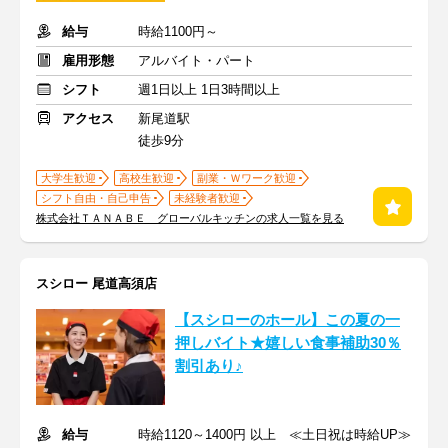
給与
時給1100円～
雇用形態
アルバイト・パート
シフト
週1日以上 1日3時間以上
アクセス
新尾道駅
徒歩9分
大学生歓迎
高校生歓迎
副業・Ｗワーク歓迎
シフト自由・自己申告
未経験者歓迎
株式会社ＴＡＮＡＢＥ グローバルキッチンの求人一覧を見る
スシロー 尾道高須店
【スシローのホール】この夏の一
押しバイト★嬉しい食事補助30％
割引あり♪
給与
時給1120～1400円 以上 ≪土日祝は時給UP≫