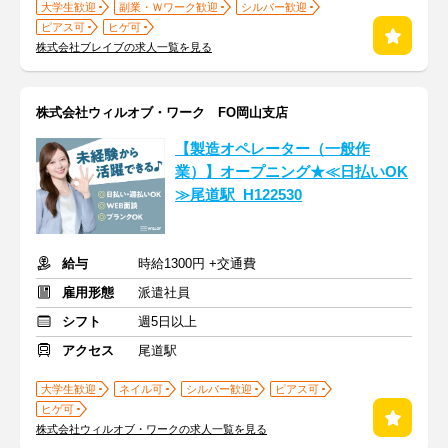
大学生歓迎
副業・Ｗワーク歓迎
シルバー歓迎
ピアス可
ヒゲ可
株式会社ブレイブの求人一覧を見る
株式会社ウィルオブ・ワーク FO岡山支店
【製造オペレーター（一般作
業）】オープニング★≪日払いOK
≫尾道駅_H122530
給与
時給1300円 +交通費
雇用形態
派遣社員
シフト
週5日以上
アクセス
尾道駅
大学生歓迎
ネイル可
シルバー歓迎
ピアス可
ヒゲ可
株式会社ウィルオブ・ワークの求人一覧を見る