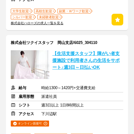
大学生歓迎
高校生歓迎
副業・Ｗワーク歓迎
シルバー歓迎
未経験者歓迎
株式会社ハローズの求人一覧を見る
株式会社ツクイスタッフ 岡山支店/6025_304110
【生活支援スタッフ】障がい者支
援施設で利用者さんの生活をサポ
ート♪週3日～日払いOK
給与
時給1300～1420円+交通費支給
雇用形態
派遣社員
シフト
週3日以上 1日8時間以上
アクセス
下川辺駅
オンライン面接可