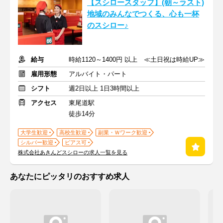
【スシロースタッフ】(朝～ラスト)
地域のみんなでつくる、心も一杯
のスシロー♪
給与
時給1120～1400円 以上 ≪土日祝は時給UP≫
雇用形態
アルバイト・パート
シフト
週2日以上 1日3時間以上
アクセス
東尾道駅
徒歩14分
大学生歓迎
高校生歓迎
副業・Ｗワーク歓迎
シルバー歓迎
ピアス可
株式会社あきんどスシローの求人一覧を見る
あなたにピッタリのおすすめ求人