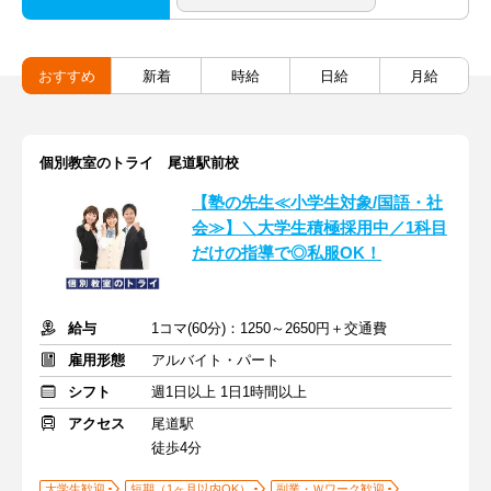
おすすめ
新着
時給
日給
月給
個別教室のトライ 尾道駅前校
【塾の先生≪小学生対象/国語・社
会≫】＼大学生積極採用中／1科目
だけの指導で◎私服OK！
給与
1コマ(60分)：1250～2650円＋交通費
雇用形態
アルバイト・パート
シフト
週1日以上 1日1時間以上
アクセス
尾道駅
徒歩4分
大学生歓迎
短期（1ヶ月以内OK）
副業・Ｗワーク歓迎