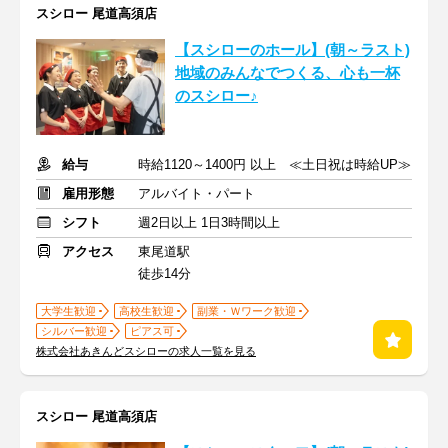
スシロー 尾道高須店
【スシローのホール】(朝～ラスト)
地域のみんなでつくる、心も一杯
のスシロー♪
給与
時給1120～1400円 以上 ≪土日祝は時給UP≫
雇用形態
アルバイト・パート
シフト
週2日以上 1日3時間以上
アクセス
東尾道駅
徒歩14分
大学生歓迎
高校生歓迎
副業・Ｗワーク歓迎
シルバー歓迎
ピアス可
株式会社あきんどスシローの求人一覧を見る
スシロー 尾道高須店