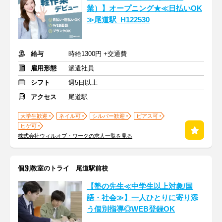
業）】オープニング★≪日払いOK
≫尾道駅_H122530
給与
時給1300円 +交通費
雇用形態
派遣社員
シフト
週5日以上
アクセス
尾道駅
大学生歓迎
ネイル可
シルバー歓迎
ピアス可
ヒゲ可
株式会社ウィルオブ・ワークの求人一覧を見る
個別教室のトライ 尾道駅前校
【塾の先生≪中学生以上対象/国
語・社会≫】一人ひとりに寄り添
う個別指導◎WEB登録OK