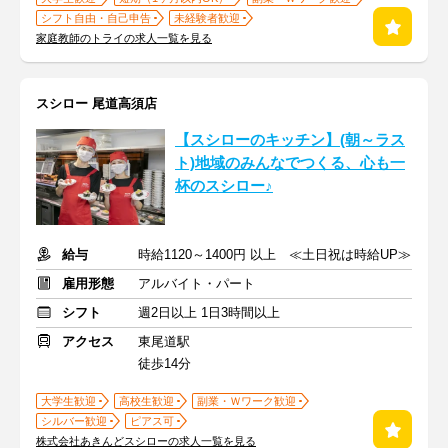
シフト自由・自己申告
未経験者歓迎
家庭教師のトライの求人一覧を見る
スシロー 尾道高須店
【スシローのキッチン】(朝～ラス
ト)地域のみんなでつくる、心も一
杯のスシロー♪
給与
時給1120～1400円 以上 ≪土日祝は時給UP≫
雇用形態
アルバイト・パート
シフト
週2日以上 1日3時間以上
アクセス
東尾道駅
徒歩14分
大学生歓迎
高校生歓迎
副業・Ｗワーク歓迎
シルバー歓迎
ピアス可
株式会社あきんどスシローの求人一覧を見る