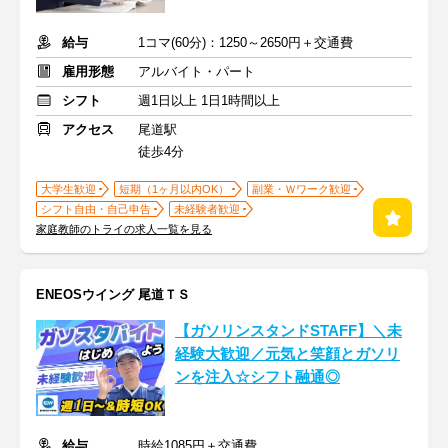
給与
1コマ(60分)：1250～2650円＋交通費
雇用形態
アルバイト・パート
シフト
週1日以上 1日1時間以上
アクセス
尾道駅
徒歩4分
大学生歓迎
短期（1ヶ月以内OK）
副業・Ｗワーク歓迎
シフト自由・自己申告
未経験者歓迎
家庭教師のトライの求人一覧を見る
ENEOSウイング 尾道ＴＳ
【ガソリンスタンドSTAFF】＼未
経験大歓迎／元気と笑顔とガソリ
ンを注入☆シフト融通◎
給与
時給1085円＋交通費