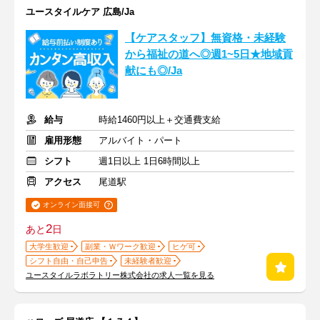
ユースタイルケア 広島/Ja
【ケアスタッフ】無資格・未経験
から福祉の道へ◎週1~5日★地域貢
献にも◎/Ja
給与
時給1460円以上＋交通費支給
雇用形態
アルバイト・パート
シフト
週1日以上 1日6時間以上
アクセス
尾道駅
オンライン面接可
2
あと
日
大学生歓迎
副業・Ｗワーク歓迎
ヒゲ可
シフト自由・自己申告
未経験者歓迎
ユースタイルラボラトリー株式会社の求人一覧を見る