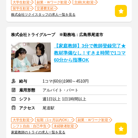
大学生歓迎
副業・Ｗワーク歓迎
主婦(夫)歓迎
留学生歓迎
交通費支給
株式会社ツクイスタッフの求人一覧を見る
株式会社トライグループ ※勤務地：広島県尾道市
【家庭教師】3分で教師登録完了★
教材準備なし！すきま時間で1コマ
60分から指導OK
給与
1コマ(60分)1980～4510円
雇用形態
アルバイト・パート
シフト
週1日以上 1日1時間以上
アクセス
尾道駅
大学生歓迎
短期（1ヶ月以内OK）
副業・Ｗワーク歓迎
シフト自由・自己申告
未経験者歓迎
家庭教師のトライの求人一覧を見る