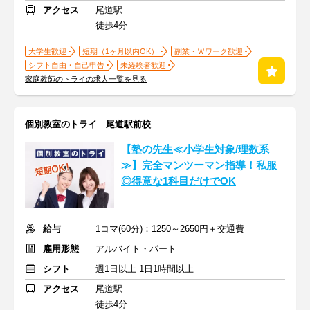
アクセス
尾道駅
徒歩4分
大学生歓迎
短期（1ヶ月以内OK）
副業・Ｗワーク歓迎
シフト自由・自己申告
未経験者歓迎
家庭教師のトライの求人一覧を見る
個別教室のトライ 尾道駅前校
【塾の先生≪小学生対象/理数系
≫】完全マンツーマン指導！私服
◎得意な1科目だけでOK
給与
1コマ(60分)：1250～2650円＋交通費
雇用形態
アルバイト・パート
シフト
週1日以上 1日1時間以上
アクセス
尾道駅
徒歩4分