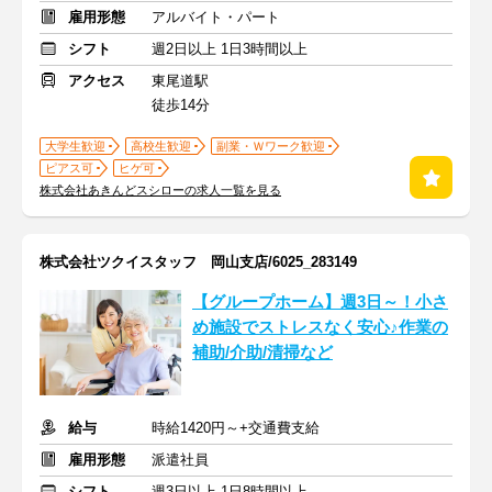
雇用形態
アルバイト・パート
シフト
週2日以上 1日3時間以上
アクセス
東尾道駅
徒歩14分
大学生歓迎
高校生歓迎
副業・Ｗワーク歓迎
ピアス可
ヒゲ可
株式会社あきんどスシローの求人一覧を見る
株式会社ツクイスタッフ 岡山支店/6025_283149
【グループホーム】週3日～！小さ
め施設でストレスなく安心♪作業の
補助/介助/清掃など
給与
時給1420円～+交通費支給
雇用形態
派遣社員
シフト
週3日以上 1日8時間以上