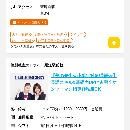
アクセス
新尾道駅
車3分
オンライン面接可
大学生歓迎
副業・Ｗワーク歓迎
ネイル可
シルバー歓迎
シフト自由・自己申告
シモハナ測量設計株式会社の求人一覧を見る
個別教室のトライ 尾道駅前校
【塾の先生≪小学生対象/英語≫】
英語スキル&基礎力UPに★完全マ
ンツーマン指導◎私服OK
給与
1コマ(60分)：1250～2650円＋交通費
雇用形態
アルバイト・パート
シフト
週1日以上 1日1時間以上