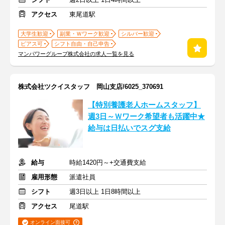
アクセス
東尾道駅
大学生歓迎
副業・Ｗワーク歓迎
シルバー歓迎
ピアス可
シフト自由・自己申告
マンパワーグループ株式会社の求人一覧を見る
株式会社ツクイスタッフ 岡山支店/6025_370691
【特別養護老人ホームスタッフ】
週3日～Ｗワーク希望者も活躍中★
給与は日払いでスグ支給
給与
時給1420円～+交通費支給
雇用形態
派遣社員
シフト
週3日以上 1日8時間以上
アクセス
尾道駅
オンライン面接可