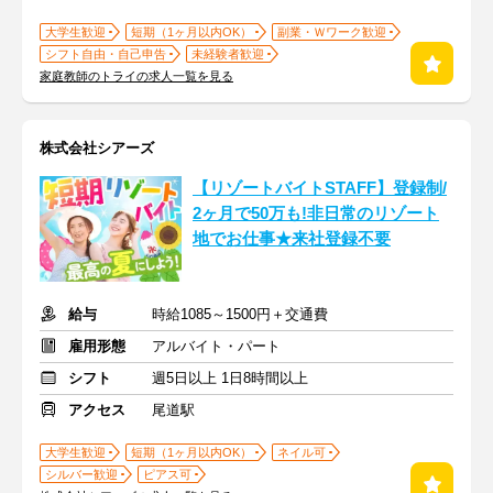
大学生歓迎
短期（1ヶ月以内OK）
副業・Ｗワーク歓迎
シフト自由・自己申告
未経験者歓迎
家庭教師のトライの求人一覧を見る
株式会社シアーズ
【リゾートバイトSTAFF】登録制/
2ヶ月で50万も!非日常のリゾート
地でお仕事★来社登録不要
給与
時給1085～1500円＋交通費
雇用形態
アルバイト・パート
シフト
週5日以上 1日8時間以上
アクセス
尾道駅
大学生歓迎
短期（1ヶ月以内OK）
ネイル可
シルバー歓迎
ピアス可