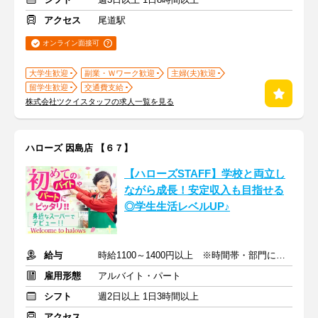
アクセス
尾道駅
オンライン面接可
大学生歓迎
副業・Ｗワーク歓迎
主婦(夫)歓迎
留学生歓迎
交通費支給
株式会社ツクイスタッフの求人一覧を見る
ハローズ 因島店 【６７】
【ハローズSTAFF】学校と両立し
ながら成長！安定収入も目指せる
◎学生生活レベルUP♪
給与
時給1100～1400円以上 ※時間帯・部門による※交通費支給
雇用形態
アルバイト・パート
シフト
週2日以上 1日3時間以上
アクセス