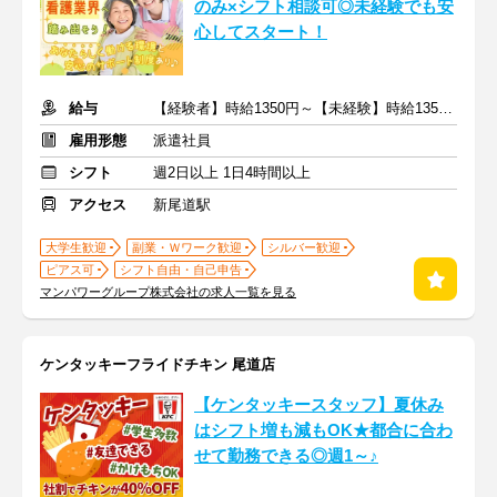
のみ×シフト相談可◎未経験でも安
心してスタート！
給与
【経験者】時給1350円～【未経験】時給1350円～ ※交通費全額
雇用形態
派遣社員
シフト
週2日以上 1日4時間以上
アクセス
新尾道駅
大学生歓迎
副業・Ｗワーク歓迎
シルバー歓迎
ピアス可
シフト自由・自己申告
マンパワーグループ株式会社の求人一覧を見る
ケンタッキーフライドチキン 尾道店
【ケンタッキースタッフ】夏休み
はシフト増も減もOK★都合に合わ
せて勤務できる◎週1～♪