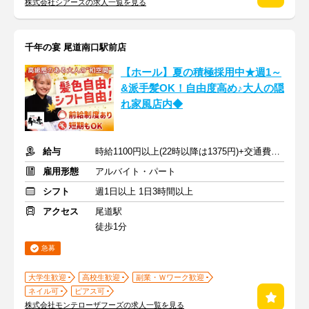
株式会社シアーズの求人一覧を見る
千年の宴 尾道南口駅前店
【ホール】夏の積極採用中★週1～
&派手髪OK！自由度高め♪大人の隠
れ家風店内◆
給与
時給1100円以上(22時以降は1375円)+交通費規定内支給
雇用形態
アルバイト・パート
シフト
週1日以上 1日3時間以上
アクセス
尾道駅
徒歩1分
急募
大学生歓迎
高校生歓迎
副業・Ｗワーク歓迎
ネイル可
ピアス可
株式会社モンテローザフーズの求人一覧を見る