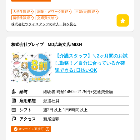
大学生歓迎
副業・Ｗワーク歓迎
主婦(夫)歓迎
留学生歓迎
交通費支給
株式会社ツクイスタッフの求人一覧を見る
株式会社ブレイブ MD広島支店/MD34
【介護スタッフ】＼2ヶ月間のお試
し勤務！／自分に合っているか確
認できる♪日払いOK
給与
経験者:時給1450～2175円+交通費全額
雇用形態
派遣社員
シフト
週2日以上 1日6時間以上
アクセス
新尾道駅
オンライン面接可