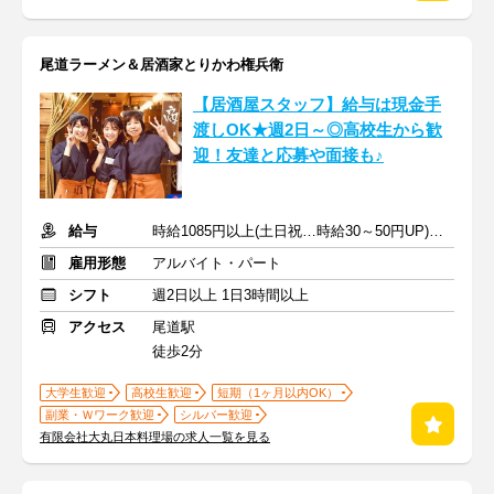
尾道ラーメン＆居酒家とりかわ権兵衛
【居酒屋スタッフ】給与は現金手
渡しOK★週2日～◎高校生から歓
迎！友達と応募や面接も♪
給与
時給1085円以上(土日祝…時給30～50円UP)＋プチボーナス・交通費
雇用形態
アルバイト・パート
シフト
週2日以上 1日3時間以上
アクセス
尾道駅
徒歩2分
大学生歓迎
高校生歓迎
短期（1ヶ月以内OK）
副業・Ｗワーク歓迎
シルバー歓迎
有限会社大丸日本料理場の求人一覧を見る