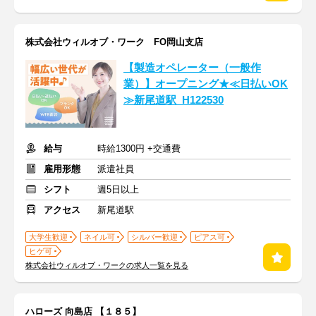
株式会社ウィルオブ・ワーク FO岡山支店
【製造オペレーター（一般作
業）】オープニング★≪日払いOK
≫新尾道駅_H122530
給与
時給1300円 +交通費
雇用形態
派遣社員
シフト
週5日以上
アクセス
新尾道駅
大学生歓迎
ネイル可
シルバー歓迎
ピアス可
ヒゲ可
株式会社ウィルオブ・ワークの求人一覧を見る
ハローズ 向島店 【１８５】