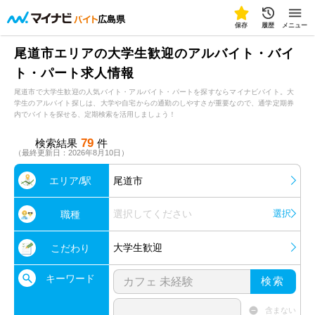
広島県
保存
履歴
メニュー
尾道市エリアの大学生歓迎のアルバイト・バイ
ト・パート求人情報
尾道市で大学生歓迎の人気バイト・アルバイト・パートを探すならマイナビバイト。大
学生のアルバイト探しは、大学や自宅からの通勤のしやすさが重要なので、通学定期券
内でバイトを探せる、定期検索を活用しましょう！
79
検索結果
件
（最終更新日：2026年8月10日）
エリア/駅
尾道市
選択してください
選択
職種
大学生歓迎
こだわり
キーワード
検索
含まない