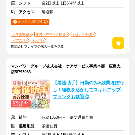
シフト
週2日以上 1日6時間以上
アクセス
尾道駅
オンライン面接可
大学生歓迎
副業・Ｗワーク歓迎
シルバー歓迎
ピアス可
ヒゲ可
株式会社ブレイブの求人一覧を見る
マンパワーグループ株式会社 ケアサービス事業本部 広島支
店/8793033
【看護助手】日勤のみ&残業ほぼな
し！経験を活かしてスキルアップ♪
ブランクも歓迎◎
給与
時給1350円～ ※交通費全額
雇用形態
派遣社員
シフト
週2日以上 1日4時間以上