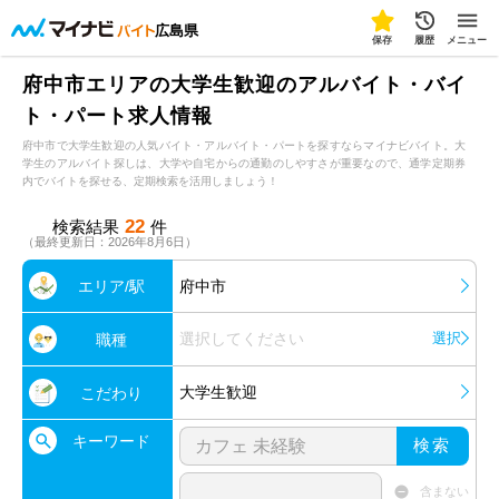
広島県
保存
履歴
メニュー
府中市エリアの大学生歓迎のアルバイト・バイ
ト・パート求人情報
府中市で大学生歓迎の人気バイト・アルバイト・パートを探すならマイナビバイト。大
学生のアルバイト探しは、大学や自宅からの通勤のしやすさが重要なので、通学定期券
内でバイトを探せる、定期検索を活用しましょう！
22
検索結果
件
（最終更新日：2026年8月6日）
エリア/駅
府中市
選択してください
選択
職種
大学生歓迎
こだわり
キーワード
検索
含まない