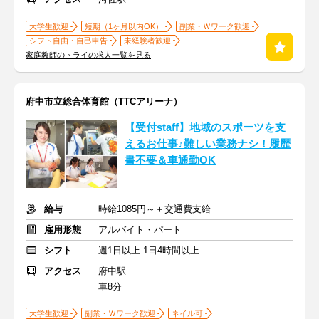
大学生歓迎
短期（1ヶ月以内OK）
副業・Ｗワーク歓迎
シフト自由・自己申告
未経験者歓迎
家庭教師のトライの求人一覧を見る
府中市立総合体育館（TTCアリーナ）
【受付staff】地域のスポーツを支
えるお仕事♪難しい業務ナシ！履歴
書不要＆車通勤OK
給与
時給1085円～＋交通費支給
雇用形態
アルバイト・パート
シフト
週1日以上 1日4時間以上
アクセス
府中駅
車8分
大学生歓迎
副業・Ｗワーク歓迎
ネイル可