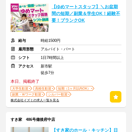
【ゆめマートスタッフ】＼お盆期
間の短期／副業＆学生OK！経験不
要！ブランクOK
給与
時給1500円
雇用形態
アルバイト・パート
シフト
1日7時間以上
アクセス
新市駅
徒歩7分
本日、掲載終了
大学生歓迎
高校生歓迎
短期（1ヶ月以内OK）
副業・Ｗワーク歓迎
シルバー歓迎
株式会社イズミの求人一覧を見る
すき家 486号備後府中店
【すき家のホール・キッチン】日