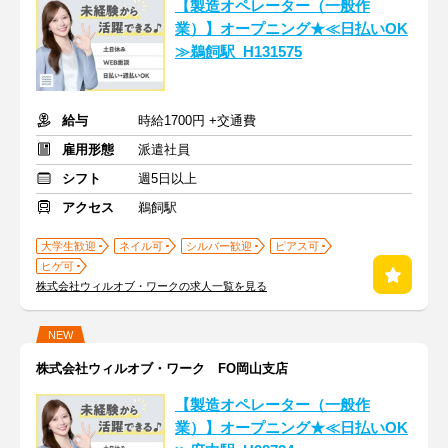
【製造オペレーター（一般作
業）】オープニング★≪日払いOK
≫鵜飼駅_H131575
給与
時給1700円 +交通費
雇用形態
派遣社員
シフト
週5日以上
アクセス
鵜飼駅
大学生歓迎
ネイル可
シルバー歓迎
ピアス可
ヒゲ可
株式会社ウィルオブ・ワークの求人一覧を見る
NEW
株式会社ウィルオブ・ワーク FO岡山支店
【製造オペレーター（一般作
業）】オープニング★≪日払いOK