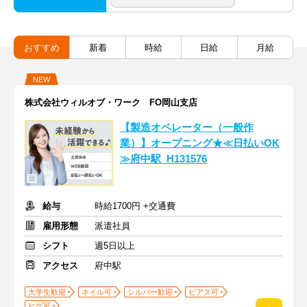
おすすめ
新着
時給
日給
月給
NEW
株式会社ウィルオブ・ワーク FO岡山支店
【製造オペレーター（一般作
業）】オープニング★≪日払いOK
≫府中駅_H131576
給与
時給1700円 +交通費
雇用形態
派遣社員
シフト
週5日以上
アクセス
府中駅
大学生歓迎
ネイル可
シルバー歓迎
ピアス可
ヒゲ可