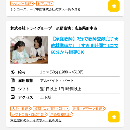
シルバー歓迎
ピアス可
シンコースポーツ中国株式会社の求人一覧を見る
株式会社トライグループ ※勤務地：広島県府中市
【家庭教師】3分で教師登録完了★
教材準備なし！すきま時間で1コマ
60分から指導OK
給与
1コマ(60分)1980～4510円
雇用形態
アルバイト・パート
シフト
週1日以上 1日1時間以上
アクセス
上下駅
大学生歓迎
短期（1ヶ月以内OK）
副業・Ｗワーク歓迎
シフト自由・自己申告
未経験者歓迎
家庭教師のトライの求人一覧を見る