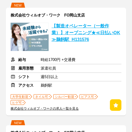
NEW
株式会社ウィルオブ・ワーク FO岡山支店
【製造オペレーター（一般作
業）】オープニング★≪日払いOK
≫鵜飼駅_H131576
給与
時給1700円 +交通費
雇用形態
派遣社員
シフト
週5日以上
アクセス
鵜飼駅
大学生歓迎
ネイル可
シルバー歓迎
ピアス可
ヒゲ可
株式会社ウィルオブ・ワークの求人一覧を見る
NEW