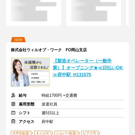
NEW
株式会社ウィルオブ・ワーク FO岡山支店
【製造オペレーター（一般作
業）】オープニング★≪日払いOK
≫府中駅_H131575
給与
時給1700円 +交通費
雇用形態
派遣社員
シフト
週5日以上
アクセス
府中駅
大学生歓迎
ネイル可
シルバー歓迎
ピアス可