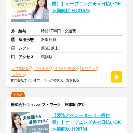
業）】オープニング★≪日払いOK
≫鵜飼駅_H131575
給与
時給1700円 +交通費
雇用形態
派遣社員
シフト
週5日以上
アクセス
鵜飼駅
大学生歓迎
ネイル可
シルバー歓迎
ピアス可
ヒゲ可
株式会社ウィルオブ・ワークの求人一覧を見る
NEW
株式会社ウィルオブ・ワーク FO岡山支店
【製造オペレーター（一般作
業）】オープニング★≪日払いOK
≫鵜飼駅_H98734