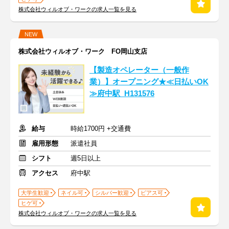
株式会社ウィルオブ・ワークの求人一覧を見る
NEW
株式会社ウィルオブ・ワーク FO岡山支店
【製造オペレーター（一般作
業）】オープニング★≪日払いOK
≫府中駅_H131576
給与
時給1700円 +交通費
雇用形態
派遣社員
シフト
週5日以上
アクセス
府中駅
大学生歓迎
ネイル可
シルバー歓迎
ピアス可
ヒゲ可
株式会社ウィルオブ・ワークの求人一覧を見る