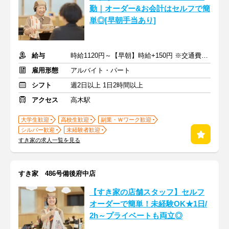
勤｜オーダー&お会計はセルフで簡
単◎[早朝手当あり]
給与
時給1120円～【早朝】時給+150円 ※交通費支給
雇用形態
アルバイト・パート
シフト
週2日以上 1日2時間以上
アクセス
高木駅
大学生歓迎
高校生歓迎
副業・Ｗワーク歓迎
シルバー歓迎
未経験者歓迎
すき家の求人一覧を見る
すき家 486号備後府中店
【すき家の店舗スタッフ】セルフ
オーダーで簡単！未経験OK★1日/
2h～プライベートも両立◎