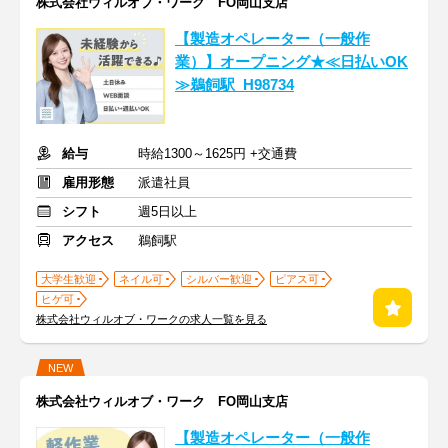
株式会社ウィルオブ・ワーク FO岡山支店
【製造オペレーター（一般作
業）】オープニング★≪日払いOK
≫鵜飼駅_H98734
給与
時給1300～1625円 +交通費
雇用形態
派遣社員
シフト
週5日以上
アクセス
鵜飼駅
大学生歓迎
ネイル可
シルバー歓迎
ピアス可
ヒゲ可
株式会社ウィルオブ・ワークの求人一覧を見る
NEW
株式会社ウィルオブ・ワーク FO岡山支店
【製造オペレーター（一般作