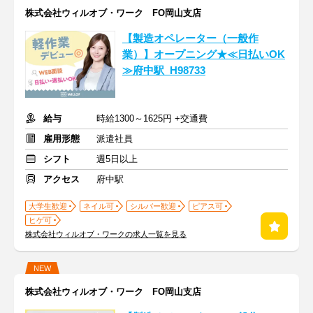
株式会社ウィルオブ・ワーク FO岡山支店
【製造オペレーター（一般作
業）】オープニング★≪日払いOK
≫府中駅_H98733
給与
時給1300～1625円 +交通費
雇用形態
派遣社員
シフト
週5日以上
アクセス
府中駅
大学生歓迎
ネイル可
シルバー歓迎
ピアス可
ヒゲ可
株式会社ウィルオブ・ワークの求人一覧を見る
NEW
株式会社ウィルオブ・ワーク FO岡山支店