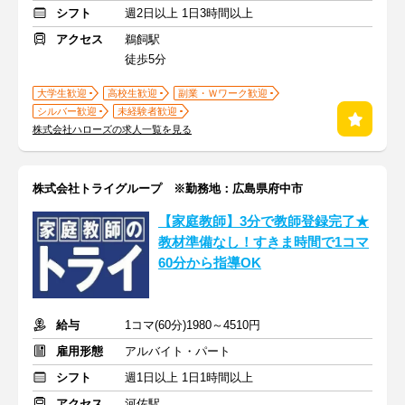
シフト
週2日以上 1日3時間以上
アクセス
鵜飼駅
徒歩5分
大学生歓迎
高校生歓迎
副業・Ｗワーク歓迎
シルバー歓迎
未経験者歓迎
株式会社ハローズの求人一覧を見る
株式会社トライグループ ※勤務地：広島県府中市
【家庭教師】3分で教師登録完了★
教材準備なし！すきま時間で1コマ
60分から指導OK
給与
1コマ(60分)1980～4510円
雇用形態
アルバイト・パート
シフト
週1日以上 1日1時間以上
アクセス
河佐駅