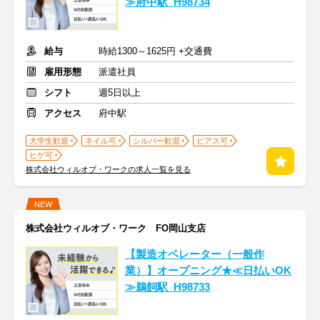
≫府中駅_H98734
給与
時給1300～1625円 +交通費
雇用形態
派遣社員
シフト
週5日以上
アクセス
府中駅
大学生歓迎
ネイル可
シルバー歓迎
ピアス可
ヒゲ可
株式会社ウィルオブ・ワークの求人一覧を見る
NEW
株式会社ウィルオブ・ワーク FO岡山支店
【製造オペレーター（一般作
業）】オープニング★≪日払いOK
≫鵜飼駅_H98733