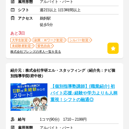
雇用形態
アルバイト・パート
シフト
週2日以上 1日3時間以上
アクセス
鵜飼駅
徒歩5分
3
あと
日
大学生歓迎
副業・Ｗワーク歓迎
シルバー歓迎
未経験者歓迎
髪色自由
株式会社ブレンズの求人一覧を見る
紹介元：株式会社学研エル・スタッフィング（紹介先：ナビ個
別指導学院/府中校）
【個別指導塾講師】[職業紹介] 初
バイト応援♪経験や学力よりも人柄
重視！シフトの融通◎
給与
1コマ(90分) 1710～2199円
雇用形態
アルバイト・パート