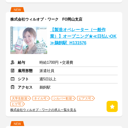
NEW
株式会社ウィルオブ・ワーク FO岡山支店
【製造オペレーター（一般作
業）】オープニング★≪日払いOK
≫鵜飼駅_H131576
給与
時給1700円 +交通費
雇用形態
派遣社員
シフト
週5日以上
アクセス
鵜飼駅
大学生歓迎
ネイル可
シルバー歓迎
ピアス可
ヒゲ可
株式会社ウィルオブ・ワークの求人一覧を見る
NEW