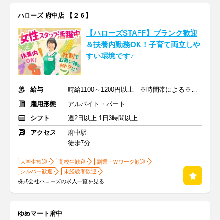
ハローズ 府中店 【２６】
【ハローズSTAFF】ブランク歓迎
＆扶養内勤務OK！子育て両立しや
すい環境です♪
給与
時給1100～1200円以上 ※時間帯による※交通費支給
雇用形態
アルバイト・パート
シフト
週2日以上 1日3時間以上
アクセス
府中駅
徒歩7分
大学生歓迎
高校生歓迎
副業・Ｗワーク歓迎
シルバー歓迎
未経験者歓迎
株式会社ハローズの求人一覧を見る
ゆめマート府中