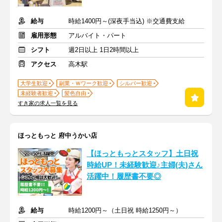
給与
時給1400円～(深夜手当込) ※交通費支給
雇用形態
アルバイト・パート
シフト
週2日以上 1日2時間以上
アクセス
高木駅
大学生歓迎
副業・Ｗワーク歓迎
シルバー歓迎
未経験者歓迎
髪色自由
すき家の求人一覧を見る
ほっともっと 府中うかい店
【ほっともっとスタッフ】土日祝
時給UP！未経験歓迎♪主婦(夫)さん
活躍中！履歴書不要◎
給与
時給1200円～（土日祝 時給1250円～）