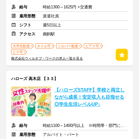
給与
時給1300～1625円 +交通費
雇用形態
派遣社員
シフト
週5日以上
アクセス
鵜飼駅
大学生歓迎
ネイル可
シルバー歓迎
ピアス可
ヒゲ可
株式会社ウィルオブ・ワークの求人一覧を見る
ハローズ 高木店 【３３】
【ハローズSTAFF】学校と両立し
ながら成長！安定収入も目指せる
◎学生生活レベルUP♪
給与
時給1100～1400円以上 ※時間帯・部門による※交通費支給
雇用形態
アルバイト・パート