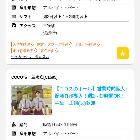
雇用形態
アルバイト・パート
シフト
週2日以上 1日2時間以上
アクセス
三次駅
徒歩6分
大学生歓迎
副業・Ｗワーク歓迎
シルバー歓迎
未経験者歓迎
髪色自由
すき家の求人一覧を見る
COCO’S 三次店[C1585]
【ココスのホール】営業時間拡大♪
配膳ロボ導入！週2～短時間OK！
学生・主婦(夫)歓迎
給与
時給1150～1438円
雇用形態
アルバイト・パート