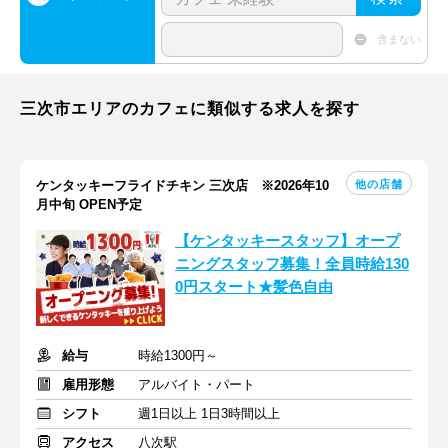
含まない
三次市エリアのカフェに類似する求人を探す
他の店舗
ケンタッキーフライドチキン 三次店 ※2026年10
月中旬 OPEN予定
【ケンタッキースタッフ】オープ
ニングスタッフ募集！全員時給130
0円スタート★髪色自由
給与
時給1300円～
雇用形態
アルバイト・パート
シフト
週1日以上 1日3時間以上
アクセス
八次駅