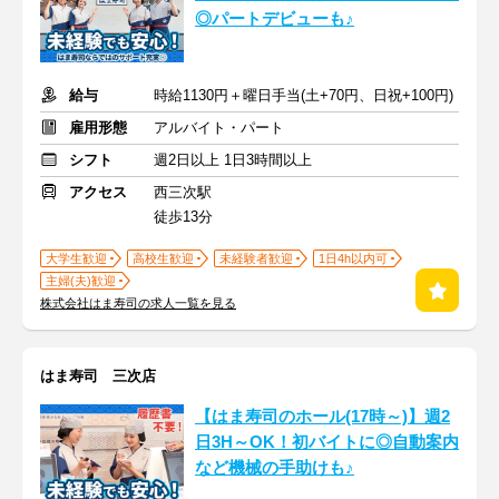
◎パートデビューも♪
給与
時給1130円＋曜日手当(土+70円、日祝+100円)
雇用形態
アルバイト・パート
シフト
週2日以上 1日3時間以上
アクセス
西三次駅
徒歩13分
大学生歓迎
高校生歓迎
未経験者歓迎
1日4h以内可
主婦(夫)歓迎
株式会社はま寿司の求人一覧を見る
はま寿司 三次店
【はま寿司のホール(17時～)】週2
日3H～OK！初バイトに◎自動案内
など機械の手助けも♪