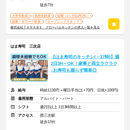
徒歩7分
大学生歓迎
高校生歓迎
短期（1ヶ月以内OK）
副業・Ｗワーク歓迎
オープニングスタッフ
株式会社ＴＡＮＡＢＥ グローバルキッチンの求人一覧を見る
はま寿司 三次店
【はま寿司のキッチン(～17時)】週
2日3H～OK！家事と両立ラクラク
♪お寿司も握らず簡単◎
給与
時給1130円＋曜日手当(土+70円、日祝+100円)
雇用形態
アルバイト・パート
シフト
週2日以上 1日3時間以上
アクセス
西三次駅
徒歩13分