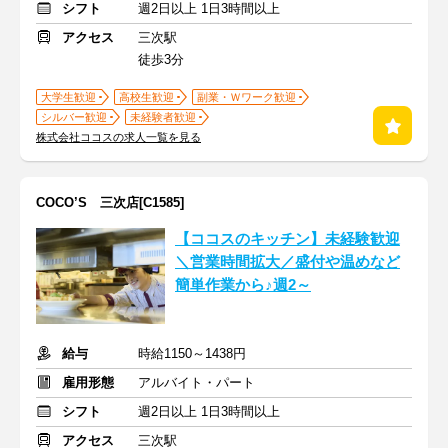
シフト
週2日以上 1日3時間以上
アクセス
三次駅
徒歩3分
大学生歓迎
高校生歓迎
副業・Ｗワーク歓迎
シルバー歓迎
未経験者歓迎
株式会社ココスの求人一覧を見る
COCO’S 三次店[C1585]
【ココスのキッチン】未経験歓迎
＼営業時間拡大／盛付や温めなど
簡単作業から♪週2～
給与
時給1150～1438円
雇用形態
アルバイト・パート
シフト
週2日以上 1日3時間以上
アクセス
三次駅