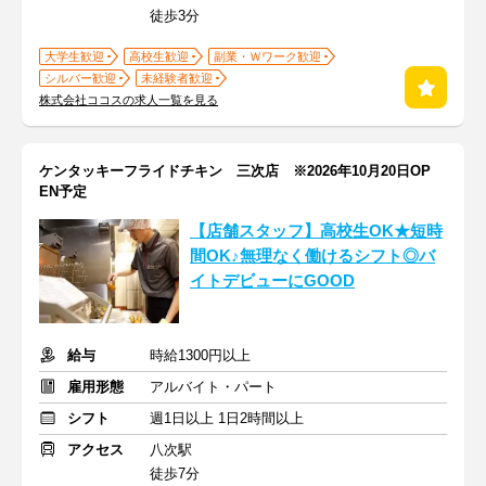
徒歩3分
大学生歓迎
高校生歓迎
副業・Ｗワーク歓迎
シルバー歓迎
未経験者歓迎
株式会社ココスの求人一覧を見る
ケンタッキーフライドチキン 三次店 ※2026年10月20日OP
EN予定
【店舗スタッフ】高校生OK★短時
間OK♪無理なく働けるシフト◎バ
イトデビューにGOOD
給与
時給1300円以上
雇用形態
アルバイト・パート
シフト
週1日以上 1日2時間以上
アクセス
八次駅
徒歩7分