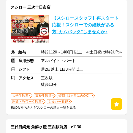
スシロー 三次十日市店
【スシロースタッフ】再スタート
応援！スシローでの経験がある
方"カムバック"しませんか♪
給与
時給1120～1400円 以上 ≪土日祝は時給UP≫
雇用形態
アルバイト・パート
シフト
週2日以上 1日3時間以上
アクセス
三次駅
徒歩13分
大学生歓迎
高校生歓迎
短期（1ヶ月以内OK）
副業・Ｗワーク歓迎
シルバー歓迎
株式会社あきんどスシローの求人一覧を見る
三代目網元 魚鮮水産 三次駅前店 c1136