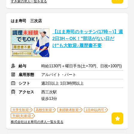
すき家の求人一覧を見る
はま寿司 三次店
【はま寿司のキッチン(17時～)】週
2日3H～OK！"部活がない日だ
け"も大歓迎♪履歴書不要
給与
時給1130円＋曜日手当(土+70円、日祝+100円)
雇用形態
アルバイト・パート
シフト
週2日以上 1日3時間以上
アクセス
西三次駅
徒歩13分
大学生歓迎
高校生歓迎
未経験者歓迎
1日4h以内可
主婦(夫)歓迎
株式会社はま寿司の求人一覧を見る