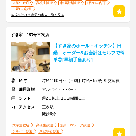
大学生歓迎
高校生歓迎
未経験者歓迎
1日4h以内可
主婦(夫)歓迎
株式会社はま寿司の求人一覧を見る
すき家 183号三次店
【すき家のホール・キッチン】日
勤｜オーダー&お会計はセルフで簡
単◎[早朝手当あり]
給与
時給1180円～【早朝】時給+150円 ※交通費支給
雇用形態
アルバイト・パート
シフト
週2日以上 1日2時間以上
アクセス
三次駅
徒歩6分
大学生歓迎
高校生歓迎
副業・Ｗワーク歓迎
シルバー歓迎
未経験者歓迎