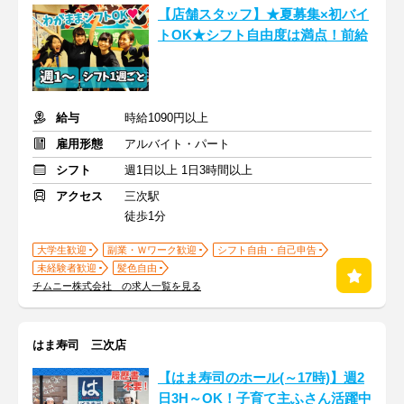
【店舗スタッフ】★夏募集×初バイ
トOK★シフト自由度は満点！前給
給与
時給1090円以上
雇用形態
アルバイト・パート
シフト
週1日以上 1日3時間以上
アクセス
三次駅
徒歩1分
大学生歓迎
副業・Ｗワーク歓迎
シフト自由・自己申告
未経験者歓迎
髪色自由
チムニー株式会社 の求人一覧を見る
はま寿司 三次店
【はま寿司のホール(～17時)】週2
日3H～OK！子育て主ふさん活躍中