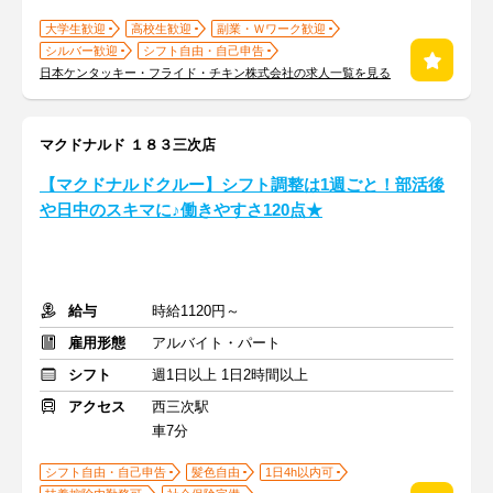
大学生歓迎
高校生歓迎
副業・Ｗワーク歓迎
シルバー歓迎
シフト自由・自己申告
日本ケンタッキー・フライド・チキン株式会社の求人一覧を見る
マクドナルド １８３三次店
【マクドナルドクルー】シフト調整は1週ごと！部活後
や日中のスキマに♪働きやすさ120点★
給与
時給1120円～
雇用形態
アルバイト・パート
シフト
週1日以上 1日2時間以上
アクセス
西三次駅
車7分
シフト自由・自己申告
髪色自由
1日4h以内可