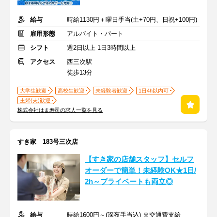
給与
時給1130円＋曜日手当(土+70円、日祝+100円)
雇用形態
アルバイト・パート
シフト
週2日以上 1日3時間以上
アクセス
西三次駅
徒歩13分
大学生歓迎
高校生歓迎
未経験者歓迎
1日4h以内可
主婦(夫)歓迎
株式会社はま寿司の求人一覧を見る
すき家 183号三次店
【すき家の店舗スタッフ】セルフ
オーダーで簡単！未経験OK★1日/
2h～プライベートも両立◎
給与
時給1600円～(深夜手当込) ※交通費支給