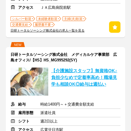
アクセス
ＪＡ広島病院前駅
シルバー歓迎
未経験者歓迎
主婦(夫)歓迎
交通費支給
履歴書不要
日研トータルソーシング株式会社の求人一覧を見る
NEW
日研トータルソーシング株式会社 メディカルケア事業部 広
島オフィス/【HS】HS_MG995292(SY)
【介護施設スタッフ】無資格OK♪
負担少なめで定着率高め！職場見
学も相談OK◎給与は週払い
給与
時給1400円～＋交通費全額支給
雇用形態
派遣社員
シフト
週2日以上
アクセス
広電廿日市駅