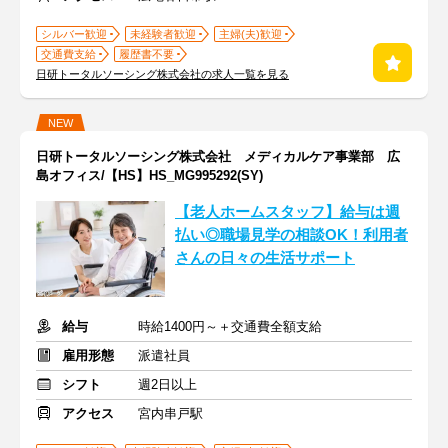
シルバー歓迎
未経験者歓迎
主婦(夫)歓迎
交通費支給
履歴書不要
日研トータルソーシング株式会社の求人一覧を見る
NEW
日研トータルソーシング株式会社 メディカルケア事業部 広
島オフィス/【HS】HS_MG995292(SY)
【老人ホームスタッフ】給与は週
払い◎職場見学の相談OK！利用者
さんの日々の生活サポート
給与
時給1400円～＋交通費全額支給
雇用形態
派遣社員
シフト
週2日以上
アクセス
宮内串戸駅