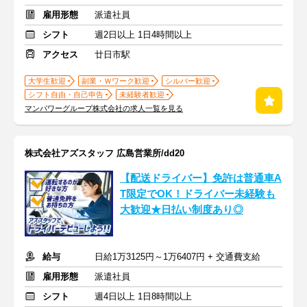
雇用形態
派遣社員
シフト
週2日以上 1日4時間以上
アクセス
廿日市駅
大学生歓迎
副業・Ｗワーク歓迎
シルバー歓迎
シフト自由・自己申告
未経験者歓迎
マンパワーグループ株式会社の求人一覧を見る
株式会社アズスタッフ 広島営業所/dd20
【配送ドライバー】免許は普通車A
T限定でOK！ドライバー未経験も
大歓迎★日払い制度あり◎
給与
日給1万3125円～1万6407円 + 交通費支給
雇用形態
派遣社員
シフト
週4日以上 1日8時間以上