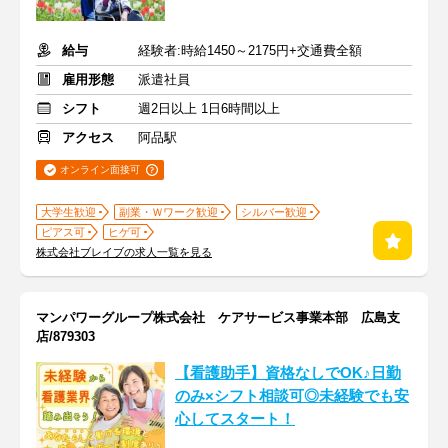
給与
経験者:時給1450～2175円+交通費全額
雇用形態
派遣社員
シフト
週2日以上 1日6時間以上
アクセス
阿品駅
オンライン面接可
大学生歓迎
副業・Ｗワーク歓迎
シルバー歓迎
ピアス可
ヒゲ可
株式会社ブレイブの求人一覧を見る
マンパワーグループ株式会社 ケアサービス事業本部 広島支
店/879303
【看護助手】資格なしでOK♪日勤
のみ×シフト相談可◎未経験でも安
心してスタート！