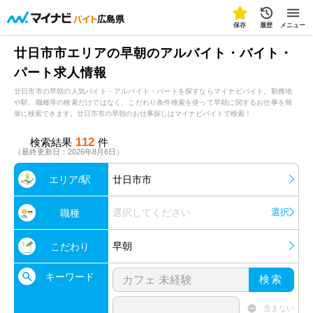
広島県
保存
履歴
メニュー
廿日市市エリアの早朝のアルバイト・バイト・
パート求人情報
廿日市市の早朝の人気バイト・アルバイト・パートを探すならマイナビバイト。勤務地
や駅、職種等の検索だけではなく、こだわり条件検索を使って早朝に関するお仕事を簡
単に検索できます。廿日市市の早朝のお仕事探しはマイナビバイトで検索！
112
検索結果
件
（最終更新日：2026年8月6日）
エリア/駅
廿日市市
選択してください
選択
職種
早朝
こだわり
キーワード
検索
含まない