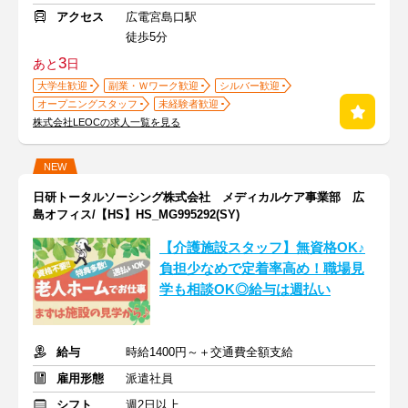
アクセス
広電宮島口駅
徒歩5分
3
あと
日
大学生歓迎
副業・Ｗワーク歓迎
シルバー歓迎
オープニングスタッフ
未経験者歓迎
株式会社LEOCの求人一覧を見る
NEW
日研トータルソーシング株式会社 メディカルケア事業部 広
島オフィス/【HS】HS_MG995292(SY)
【介護施設スタッフ】無資格OK♪
負担少なめで定着率高め！職場見
学も相談OK◎給与は週払い
給与
時給1400円～＋交通費全額支給
雇用形態
派遣社員
シフト
週2日以上