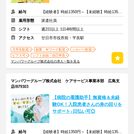
給与
【経験者】時給1350円～【未経験】時給1350円～ ※交通費全額
雇用形態
派遣社員
シフト
週2日以上 1日4時間以上
アクセス
廿日市市役所前・平良駅
大学生歓迎
副業・Ｗワーク歓迎
シルバー歓迎
ピアス可
シフト自由・自己申告
マンパワーグループ株式会社の求人一覧を見る
マンパワーグループ株式会社 ケアサービス事業本部 広島支
店/879303
【病院の看護助手】無資格＆未経
験OK！入院患者さんの身の回りを
サポート♪日払い可◎
給与
【経験者】時給1350円～【未経験】時給1350円～ ※交通費全額