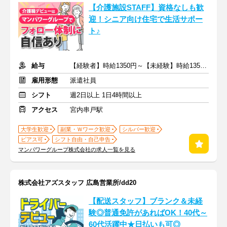
【介護施設STAFF】資格なしも歓
迎！シニア向け住宅で生活サポー
ト♪
給与
【経験者】時給1350円～【未経験】時給1350円～ ※交通費全額
雇用形態
派遣社員
シフト
週2日以上 1日4時間以上
アクセス
宮内串戸駅
大学生歓迎
副業・Ｗワーク歓迎
シルバー歓迎
ピアス可
シフト自由・自己申告
マンパワーグループ株式会社の求人一覧を見る
株式会社アズスタッフ 広島営業所/dd20
【配送スタッフ】ブランク＆未経
験◎普通免許があればOK！40代～
60代活躍中★日払いも可◎