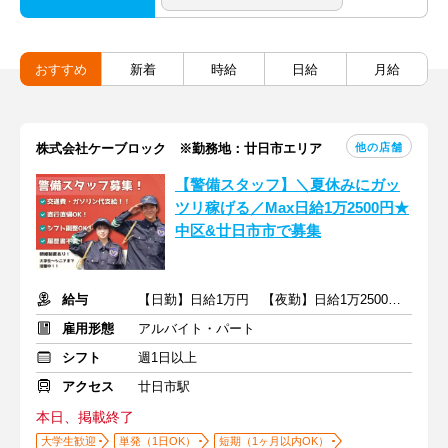
おすすめ
新着
時給
日給
月給
他の店舗
株式会社ケーブロック ※勤務地：廿日市エリア
【警備スタッフ】＼夏休みにガッ
ツリ稼げる／Max日給1万2500円★
中区&廿日市市で募集
給与
【日勤】日給1万円 【夜勤】日給1万2500円 + 交通費支給
雇用形態
アルバイト・パート
シフト
週1日以上
アクセス
廿日市駅
本日、掲載終了
大学生歓迎
単発（1日OK）
短期（1ヶ月以内OK）