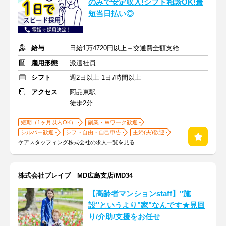
のみで安定収入!シフト相談OK!最
短当日払い◎
給与
日給1万4720円以上＋交通費全額支給
雇用形態
派遣社員
シフト
週2日以上 1日7時間以上
アクセス
阿品東駅
徒歩2分
短期（1ヶ月以内OK）
副業・Ｗワーク歓迎
シルバー歓迎
シフト自由・自己申告
主婦(夫)歓迎
ケアスタッフィング株式会社の求人一覧を見る
株式会社ブレイブ MD広島支店/MD34
【高齢者マンションstaff】"施
設"というより"家"なんです★見回
り/介助/支援をお任せ