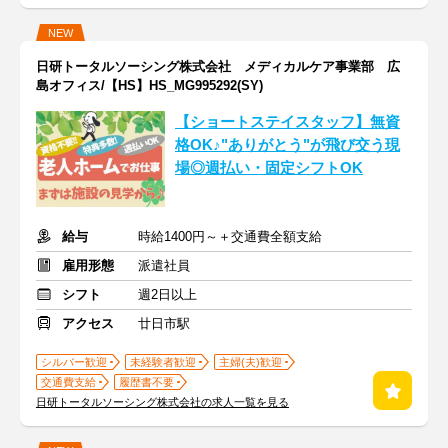
NEW
日研トータルソーシング株式会社 メディカルケア事業部 広
島オフィス/【HS】HS_MG995292(SY)
【ショートステイスタッフ】無資
格OK♪"ありがとう"が飛び交う現
場◎週払い・固定シフトOK
給与
時給1400円～＋交通費全額支給
雇用形態
派遣社員
シフト
週2日以上
アクセス
廿日市駅
シルバー歓迎
未経験者歓迎
主婦(夫)歓迎
交通費支給
履歴書不要
日研トータルソーシング株式会社の求人一覧を見る