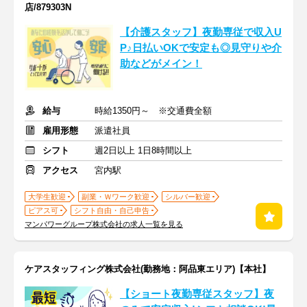
店/879303N
【介護スタッフ】夜勤専従で収入U
P♪日払いOKで安定も◎見守りや介
助などがメイン！
給与
時給1350円～ ※交通費全額
雇用形態
派遣社員
シフト
週2日以上 1日8時間以上
アクセス
宮内駅
大学生歓迎
副業・Ｗワーク歓迎
シルバー歓迎
ピアス可
シフト自由・自己申告
マンパワーグループ株式会社の求人一覧を見る
ケアスタッフィング株式会社(勤務地：阿品東エリア)【本社】
【ショート夜勤専従スタッフ】夜