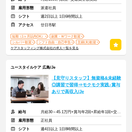
雇用形態
派遣社員
シフト
週2日以上 1日6時間以上
アクセス
廿日市駅
短期（1ヶ月以内OK）
副業・Ｗワーク歓迎
シルバー歓迎
シフト自由・自己申告
主婦(夫)歓迎
ケアスタッフィング株式会社の求人一覧を見る
ユースタイルケア 広島/Je
【見守りスタッフ】無資格&未経験
◎講習で習得⇒モクモク実践♪賞与
ありで高収入/Je
給与
月給30～45.1万円+賞与年2回+昇給年1回+交通費全額
雇用形態
正社員
シフト
週4日以上 1日8時間以上