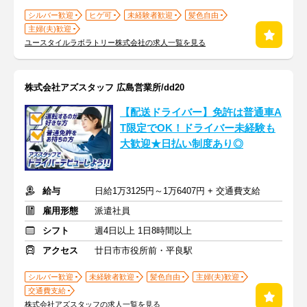
シルバー歓迎
ヒゲ可
未経験者歓迎
髪色自由
主婦(夫)歓迎
ユースタイルラボラトリー株式会社の求人一覧を見る
株式会社アズスタッフ 広島営業所/dd20
【配送ドライバー】免許は普通車A
T限定でOK！ドライバー未経験も
大歓迎★日払い制度あり◎
給与
日給1万3125円～1万6407円 + 交通費支給
雇用形態
派遣社員
シフト
週4日以上 1日8時間以上
アクセス
廿日市市役所前・平良駅
シルバー歓迎
未経験者歓迎
髪色自由
主婦(夫)歓迎
交通費支給
株式会社アズスタッフの求人一覧を見る