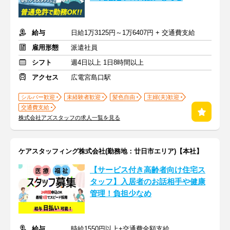
給与
日給1万3125円～1万6407円 + 交通費支給
雇用形態
派遣社員
シフト
週4日以上 1日8時間以上
アクセス
広電宮島口駅
シルバー歓迎
未経験者歓迎
髪色自由
主婦(夫)歓迎
交通費支給
株式会社アズスタッフの求人一覧を見る
ケアスタッフィング株式会社(勤務地：廿日市エリア)【本社】
【サービス付き高齢者向け住宅ス
タッフ】入居者のお話相手や健康
管理！負担少なめ
給与
時給1550円以上+交通費全額支給