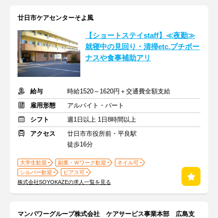
廿日市ケアセンターそよ風
【ショートステイstaff】≪夜勤≫
就寝中の見回り・清掃etc.プチボー
ナスや食事補助アリ
給与
時給1520～1620円＋交通費全額支給
雇用形態
アルバイト・パート
シフト
週1日以上 1日8時間以上
アクセス
廿日市市役所前・平良駅
徒歩16分
大学生歓迎
副業・Ｗワーク歓迎
ネイル可
シルバー歓迎
ピアス可
株式会社SOYOKAZEの求人一覧を見る
マンパワーグループ株式会社 ケアサービス事業本部 広島支