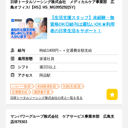
日研トータルソーシング株式会社 メディカルケア事業部 広
島オフィス/【HS】HS_MG995292(SY)
【生活支援スタッフ】未経験・無
資格OK◎給与は週払いOK★利用
者の日常生活をサポート！
給与
時給1400円～＋交通費全額支給
雇用形態
派遣社員
シフト
週2日以上
アクセス
阿品駅
シルバー歓迎
未経験者歓迎
主婦(夫)歓迎
交通費支給
履歴書不要
日研トータルソーシング株式会社の求人一覧を見る
マンパワーグループ株式会社 ケアサービス事業本部 広島支
店/879303