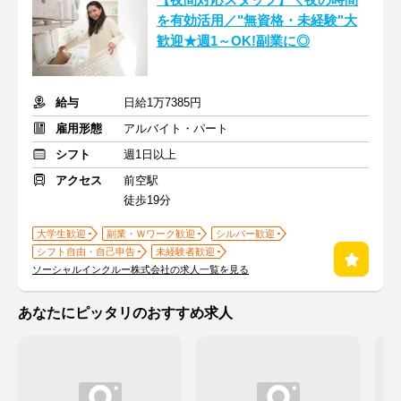
【夜間対応スタッフ】＼夜の時間
を有効活用／"無資格・未経験"大
歓迎★週1～OK!副業に◎
給与
日給1万7385円
雇用形態
アルバイト・パート
シフト
週1日以上
アクセス
前空駅
徒歩19分
大学生歓迎
副業・Ｗワーク歓迎
シルバー歓迎
シフト自由・自己申告
未経験者歓迎
ソーシャルインクルー株式会社の求人一覧を見る
あなたにピッタリのおすすめ求人