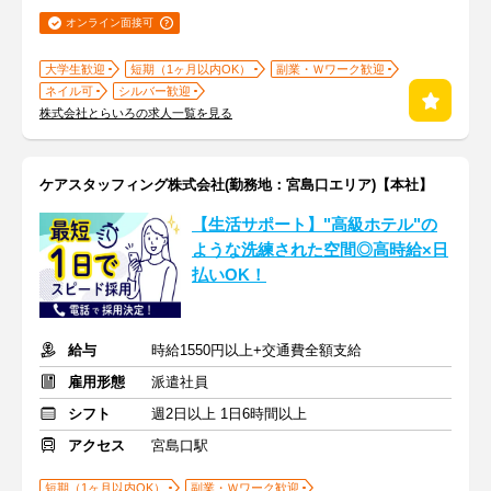
オンライン面接可
大学生歓迎
短期（1ヶ月以内OK）
副業・Ｗワーク歓迎
ネイル可
シルバー歓迎
株式会社とらいろの求人一覧を見る
ケアスタッフィング株式会社(勤務地：宮島口エリア)【本社】
【生活サポート】"高級ホテル"の
ような洗練された空間◎高時給×日
払いOK！
給与
時給1550円以上+交通費全額支給
雇用形態
派遣社員
シフト
週2日以上 1日6時間以上
アクセス
宮島口駅
短期（1ヶ月以内OK）
副業・Ｗワーク歓迎