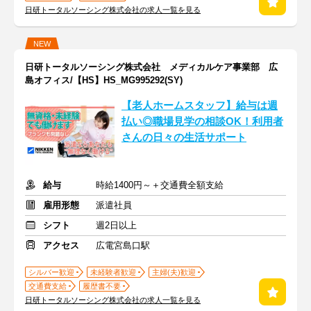
日研トータルソーシング株式会社の求人一覧を見る
NEW
日研トータルソーシング株式会社 メディカルケア事業部 広
島オフィス/【HS】HS_MG995292(SY)
【老人ホームスタッフ】給与は週
払い◎職場見学の相談OK！利用者
さんの日々の生活サポート
給与
時給1400円～＋交通費全額支給
雇用形態
派遣社員
シフト
週2日以上
アクセス
広電宮島口駅
シルバー歓迎
未経験者歓迎
主婦(夫)歓迎
交通費支給
履歴書不要
日研トータルソーシング株式会社の求人一覧を見る