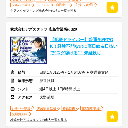
シルバー歓迎
シフト自由・自己申告
主婦(夫)歓迎
ケアスタッフィング株式会社の求人一覧を見る
株式会社アズスタッフ 広島営業所/dd20
【配送ドライバー】普通免許でO
K！経験不問なのに高日給＆日払い
で"スグ稼げる"！未経験可
給与
日給1万3125円～1万6407円 + 交通費支給
雇用形態
派遣社員
シフト
週4日以上 1日8時間以上
アクセス
大野浦駅
シルバー歓迎
未経験者歓迎
髪色自由
主婦(夫)歓迎
交通費支給
株式会社アズスタッフの求人一覧を見る