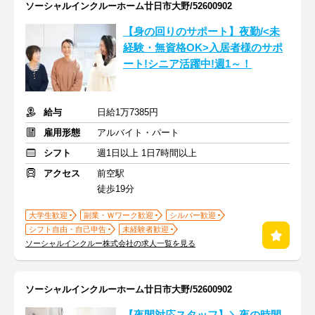
ソーシャルインクルーホーム廿日市大野/52600902
【身の回りのサポート】夜勤/<未
経験・無資格OK>入居者様のサポ
ート!シニア活躍中!週1～！
給与
日給1万7385円
雇用形態
アルバイト・パート
シフト
週1日以上 1日7時間以上
アクセス
前空駅
徒歩19分
大学生歓迎
副業・Ｗワーク歓迎
シルバー歓迎
シフト自由・自己申告
未経験者歓迎
ソーシャルインクルー株式会社の求人一覧を見る
ソーシャルインクルーホーム廿日市大野/52600902