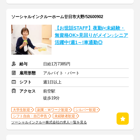
ソーシャルインクルーホーム廿日市大野/52600902
【お世話STAFF】夜勤/<未経験・
無資格OK>見回りがメイン♪シニア
活躍中!週1～!車通勤◎
給与
日給1万7385円
雇用形態
アルバイト・パート
シフト
週1日以上
アクセス
前空駅
徒歩19分
大学生歓迎
副業・Ｗワーク歓迎
シルバー歓迎
シフト自由・自己申告
未経験者歓迎
ソーシャルインクルー株式会社の求人一覧を見る