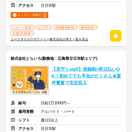
アクセス
廿日市駅
オンライン面接可
シルバー歓迎
ヒゲ可
未経験者歓迎
髪色自由
主婦(夫)歓迎
ユースタイルラボラトリー株式会社の求人一覧を見る
株式会社とらいろ(勤務地：広島県廿日市駅エリア)
【見守りstaff】登録制>即日払いO
K！初めてでも手当がたくさん★案
件豊富で安定収入
給与
日給1万1000円～
雇用形態
アルバイト・パート
シフト
週1日以上
アクセス
廿日市駅