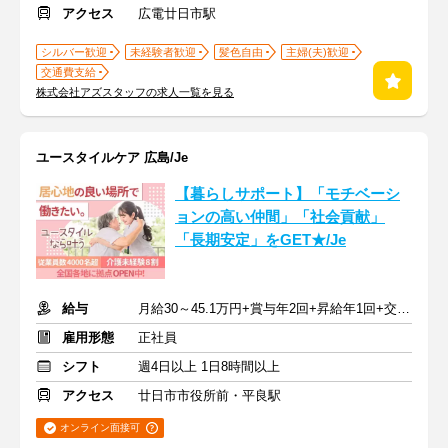
アクセス
広電廿日市駅
シルバー歓迎
未経験者歓迎
髪色自由
主婦(夫)歓迎
交通費支給
株式会社アズスタッフの求人一覧を見る
ユースタイルケア 広島/Je
【暮らしサポート】「モチベーシ
ョンの高い仲間」「社会貢献」
「長期安定」をGET★/Je
給与
月給30～45.1万円+賞与年2回+昇給年1回+交通費全額
雇用形態
正社員
シフト
週4日以上 1日8時間以上
アクセス
廿日市市役所前・平良駅
オンライン面接可