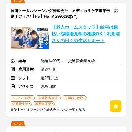
NEW
日研トータルソーシング株式会社 メディカルケア事業部 広
島オフィス/【HS】HS_MG995292(SY)
【老人ホームスタッフ】給与は週
払い◎職場見学の相談OK！利用者
さんの日々の生活サポート
給与
時給1400円～＋交通費全額支給
雇用形態
派遣社員
シフト
週2日以上
アクセス
宮島口駅
シルバー歓迎
未経験者歓迎
主婦(夫)歓迎
交通費支給
履歴書不要
日研トータルソーシング株式会社の求人一覧を見る
NEW