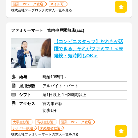
副業・Ｗワーク歓迎
ネイル可
株式会社ケーブロックの求人一覧を見る
ファミリーマート 宮内串戸駅前店(aac)
【コンビニスタッフ】だれもが活
躍できる、それがファミマ！＜未
経験・短時間もOK＞
給与
時給1085円～
雇用形態
アルバイト・パート
シフト
週1日以上 1日3時間以上
アクセス
宮内串戸駅
徒歩1分
大学生歓迎
高校生歓迎
副業・Ｗワーク歓迎
シルバー歓迎
未経験者歓迎
株式会社ファミリーマートの求人一覧を見る