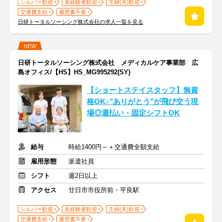
シルバー歓迎
未経験者歓迎
主婦(夫)歓迎
交通費支給
履歴書不要
日研トータルソーシング株式会社の求人一覧を見る
NEW
日研トータルソーシング株式会社 メディカルケア事業部 広
島オフィス/【HS】HS_MG995292(SY)
【ショートステイスタッフ】無資
格OK♪"ありがとう"が飛び交う現
場◎週払い・固定シフトOK
給与
時給1400円～＋交通費全額支給
雇用形態
派遣社員
シフト
週2日以上
アクセス
廿日市市役所前・平良駅
シルバー歓迎
未経験者歓迎
主婦(夫)歓迎
交通費支給
履歴書不要