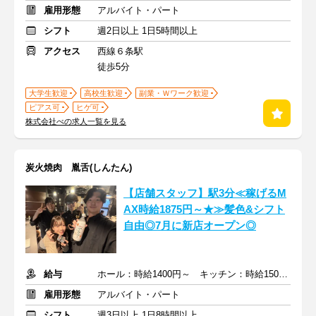
雇用形態
アルバイト・パート
シフト
週2日以上 1日5時間以上
アクセス
西線６条駅
徒歩5分
大学生歓迎
高校生歓迎
副業・Ｗワーク歓迎
ピアス可
ヒゲ可
株式会社べの求人一覧を見る
炭火焼肉 胤舌(しんたん)
【店舗スタッフ】駅3分≪稼げるM
AX時給1875円～★≫髪色&シフト
自由◎7月に新店オープン◎
給与
ホール：時給1400円～ キッチン：時給1500円～ +交通費全額支給
雇用形態
アルバイト・パート
シフト
週3日以上 1日8時間以上