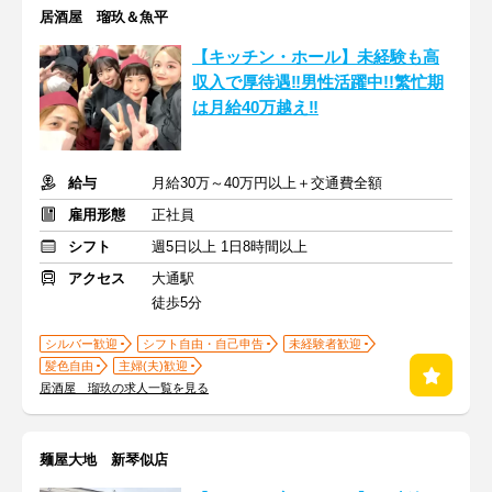
居酒屋 瑠玖＆魚平
【キッチン・ホール】未経験も高
収入で厚待遇‼男性活躍中!!繁忙期
は月給40万越え‼
給与
月給30万～40万円以上＋交通費全額
雇用形態
正社員
シフト
週5日以上 1日8時間以上
アクセス
大通駅
徒歩5分
シルバー歓迎
シフト自由・自己申告
未経験者歓迎
髪色自由
主婦(夫)歓迎
居酒屋 瑠玖の求人一覧を見る
麺屋大地 新琴似店