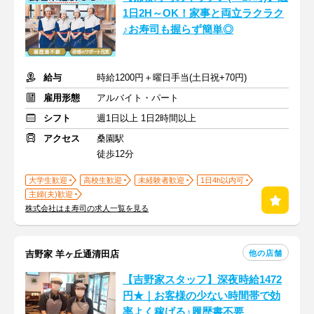
1日2H～OK！家事と両立ラクラク
♪お寿司も握らず簡単◎
給与
時給1200円＋曜日手当(土日祝+70円)
雇用形態
アルバイト・パート
シフト
週1日以上 1日2時間以上
アクセス
桑園駅
徒歩12分
大学生歓迎
高校生歓迎
未経験者歓迎
1日4h以内可
主婦(夫)歓迎
株式会社はま寿司の求人一覧を見る
他の店舗
吉野家 羊ヶ丘通清田店
【吉野家スタッフ】深夜時給1472
円★｜お客様の少ない時間帯で効
率よく稼げる♪履歴書不要