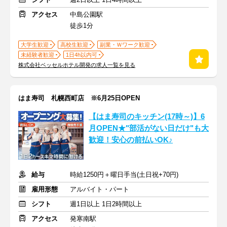
アクセス
中島公園駅
徒歩1分
大学生歓迎
高校生歓迎
副業・Ｗワーク歓迎
未経験者歓迎
1日4h以内可
株式会社ベッセルホテル開発の求人一覧を見る
はま寿司 札幌西町店 ※6月25日OPEN
【はま寿司のキッチン(17時～)】6
月OPEN★"部活がない日だけ"も大
歓迎！安心の前払いOK♪
給与
時給1250円＋曜日手当(土日祝+70円)
雇用形態
アルバイト・パート
シフト
週1日以上 1日2時間以上
アクセス
発寒南駅