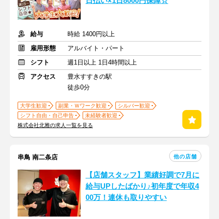
日払い×1日8000円保障☆
給与
時給 1400円以上
雇用形態
アルバイト・パート
シフト
週1日以上 1日4時間以上
アクセス
豊水すすきの駅
徒歩0分
大学生歓迎
副業・Ｗワーク歓迎
シルバー歓迎
シフト自由・自己申告
未経験者歓迎
株式会社北雅の求人一覧を見る
他の店舗
串鳥 南二条店
【店舗スタッフ】業績好調で7月に
給与UPしたばかり♪初年度で年収4
00万！連休も取りやすい