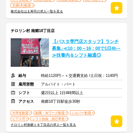
主婦(夫)歓迎
株式会社はま寿司の求人一覧を見る
チロリン村 南郷18丁目店
【パスタ専門店スタッフ】ランチ
募集♪≪10：00～16：00で1日4h～
≫扶養内＆シフト融通◎
給与
時給1120円～＋交通費支給 /土日祝：1140円
雇用形態
アルバイト・パート
シフト
週2日以上 1日4時間以上
アクセス
南郷18丁目駅徒歩30秒
大学生歓迎
副業・Ｗワーク歓迎
シルバー歓迎
ピアス可
シフト自由・自己申告
チロリン村南郷１８丁目店の求人一覧を見る