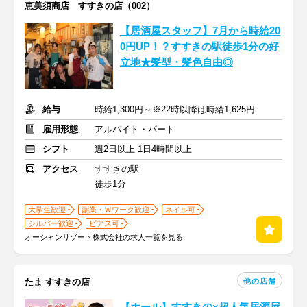
恵美須商店 すすきの店（002）
【居酒屋スタッフ】7月から時給20
0円UP！？すすきの駅徒歩1分の好
立地★髪型・髪色自由◎
給与
時給1,300円～※22時以降は時給1,625円
雇用形態
アルバイト・パート
シフト
週2日以上 1日4時間以上
アクセス
すすきの駅
徒歩1分
大学生歓迎
副業・Ｗワーク歓迎
ネイル可
シルバー歓迎
ピアス可
オーシャンリゾート株式会社の求人一覧を見る
他の店舗
たま すすきの店