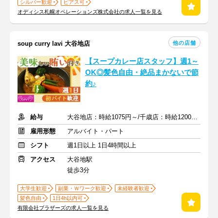
シルバー歓迎
ピアス可
オディシス札幌オペレーションズ株式会社の求人一覧を見る
他の店舗
soup curry lavi 大谷地店
【スープカレー店スタッフ】週1～
OK◎髪色自由・絶品まかないで節
約♪
給与
大谷地店：時給1075円～/千歳店：時給1200円～＋交通費
雇用形態
アルバイト・パート
シフト
週1日以上 1日4時間以上
アクセス
大谷地駅
徒歩3分
大学生歓迎
副業・Ｗワーク歓迎
未経験者歓迎
髪色自由
1日4h以内可
有限会社ブラザーズの求人一覧を見る