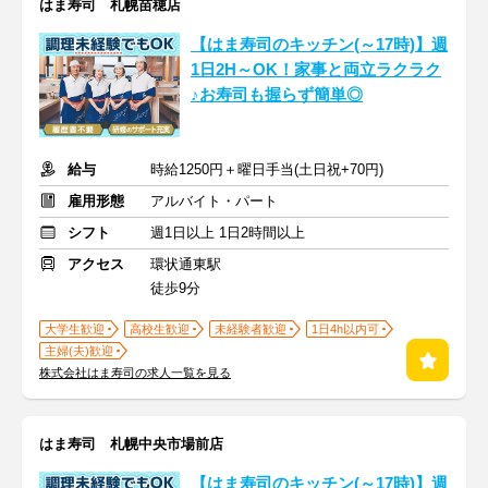
はま寿司 札幌苗穂店
【はま寿司のキッチン(～17時)】週
1日2H～OK！家事と両立ラクラク
♪お寿司も握らず簡単◎
給与
時給1250円＋曜日手当(土日祝+70円)
雇用形態
アルバイト・パート
シフト
週1日以上 1日2時間以上
アクセス
環状通東駅
徒歩9分
大学生歓迎
高校生歓迎
未経験者歓迎
1日4h以内可
主婦(夫)歓迎
株式会社はま寿司の求人一覧を見る
はま寿司 札幌中央市場前店
【はま寿司のキッチン(～17時)】週