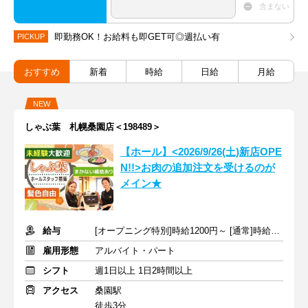
含まない
即勤務OK！お給料も即GET可◎週払い有
PICKUP
おすすめ
新着
時給
日給
月給
NEW
しゃぶ葉 札幌桑園店＜198489＞
【ホール】<2026/9/26(土)新店OPE
N!!>お肉の追加注文を受けるのが
メイン★
給与
[オープニング特別]時給1200円～ [通常]時給1100円～ ＋交通費
雇用形態
アルバイト・パート
シフト
週1日以上 1日2時間以上
アクセス
桑園駅
徒歩3分