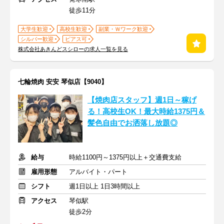
徒歩11分
大学生歓迎
高校生歓迎
副業・Ｗワーク歓迎
シルバー歓迎
ピアス可
株式会社あきんどスシローの求人一覧を見る
七輪焼肉 安安 琴似店【9040】
【焼肉店スタッフ】週1日～稼げ
る！高校生OK！最大時給1375円＆
髪色自由でお洒落し放題◎
給与
時給1100円～1375円以上＋交通費支給
雇用形態
アルバイト・パート
シフト
週1日以上 1日3時間以上
アクセス
琴似駅
徒歩2分