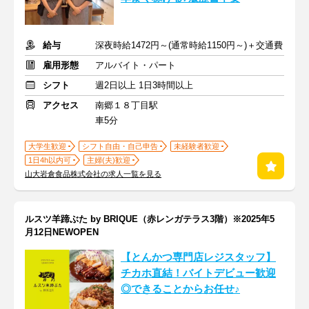
給与
深夜時給1472円～(通常時給1150円～)＋交通費
雇用形態
アルバイト・パート
シフト
週2日以上 1日3時間以上
アクセス
南郷１８丁目駅
車5分
大学生歓迎
シフト自由・自己申告
未経験者歓迎
1日4h以内可
主婦(夫)歓迎
山大岩倉食品株式会社の求人一覧を見る
ルスツ羊蹄ぶた by BRIQUE（赤レンガテラス3階）※2025年5
月12日NEWOPEN
【とんかつ専門店レジスタッフ】
チカホ直結！バイトデビュー歓迎
◎できることからお任せ♪