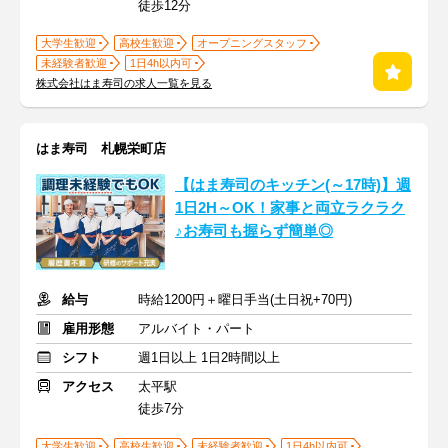
徒歩12分
大学生歓迎
高校生歓迎
オープニングスタッフ
未経験者歓迎
1日4h以内可
株式会社はま寿司の求人一覧を見る
はま寿司 札幌栄町店
【はま寿司のキッチン(～17時)】週
1日2H～OK！家事と両立ラクラク
♪お寿司も握らず簡単◎
給与
時給1200円＋曜日手当(土日祝+70円)
雇用形態
アルバイト・パート
シフト
週1日以上 1日2時間以上
アクセス
太平駅
徒歩7分
大学生歓迎
高校生歓迎
未経験者歓迎
1日4h以内可