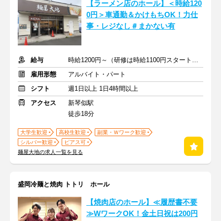
【ラーメン店のホール】＜時給120
0円＞車通勤＆かけもちOK！力仕
事・レジなし＃まかない有
給与
時給1200円～（研修は時給1100円スタート）+交通費全額支給
雇用形態
アルバイト・パート
シフト
週1日以上 1日4時間以上
アクセス
新琴似駅
徒歩18分
大学生歓迎
高校生歓迎
副業・Ｗワーク歓迎
シルバー歓迎
ピアス可
麺屋大地の求人一覧を見る
盛岡冷麺と焼肉 トトリ ホール
【焼肉店のホール】≪履歴書不要
≫WワークOK！金土日祝は200円