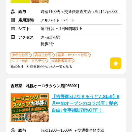
給与
時給1100円＋交通費別途支給（※月4万5000円まで）
雇用形態
アルバイト・パート
シフト
週2日以上 1日5時間以上
アクセス
さっぽろ駅
徒歩2分
大学生歓迎
高校生歓迎
副業・Ｗワーク歓迎
シフト自由・自己申告
未経験者歓迎
株式会社 札幌振興公社の求人一覧を見る
吉野家 札幌オーロラタウン店[056001]
【吉野家×はなまるうどんStaff】9
月中旬オープンのコラボ店！髪色
自由♪食事補助70%OFF！
給与
時給1200～1500円 ＋交通費全額支給