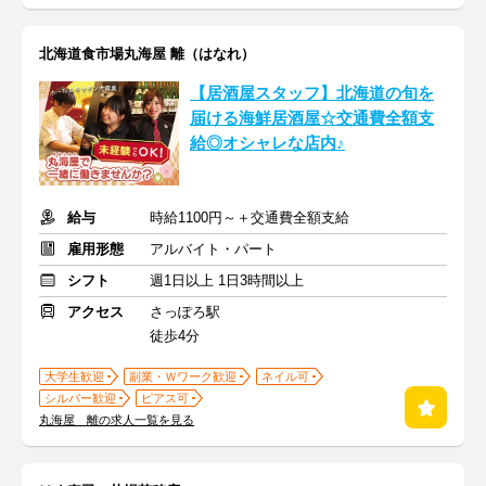
北海道食市場丸海屋 離（はなれ）
【居酒屋スタッフ】北海道の旬を
届ける海鮮居酒屋☆交通費全額支
給◎オシャレな店内♪
給与
時給1100円～＋交通費全額支給
雇用形態
アルバイト・パート
シフト
週1日以上 1日3時間以上
アクセス
さっぽろ駅
徒歩4分
大学生歓迎
副業・Ｗワーク歓迎
ネイル可
シルバー歓迎
ピアス可
丸海屋 離の求人一覧を見る