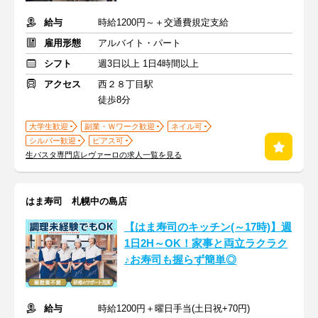
給与
時給1200円～＋交通費規定支給
雇用形態
アルバイト・パート
シフト
週3日以上 1日4時間以上
アクセス
西２８丁目駅
徒歩8分
大学生歓迎
副業・Ｗワーク歓迎
ネイル可
シルバー歓迎
ピアス可
生パスタ専門店レヴァーロの求人一覧を見る
はま寿司 札幌中の島店
【はま寿司のキッチン(～17時)】週
1日2H～OK！家事と両立ラクラク
♪お寿司も握らず簡単◎
給与
時給1200円＋曜日手当(土日祝+70円)