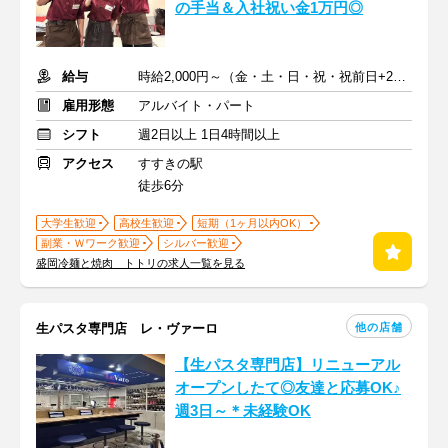
の手当＆入社祝い金1万円◎
給与
時給2,000円～（金・土・日・祝・祝前日+200円手当)+交通費
雇用形態
アルバイト・パート
シフト
週2日以上 1日4時間以上
アクセス
すすきの駅
徒歩6分
大学生歓迎
高校生歓迎
短期（1ヶ月以内OK）
副業・Ｗワーク歓迎
シルバー歓迎
盛岡冷麺と焼肉 トトリの求人一覧を見る
他の店舗
生パスタ専門店 レ・ヴァーロ
【生パスタ専門店】リニューアル
オープンしたて◎友達と応募OK♪
週3日～＊未経験OK