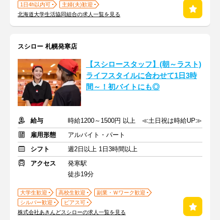
1日4h以内可
主婦(夫)歓迎
北海道大学生活協同組合の求人一覧を見る
スシロー 札幌発寒店
【スシロースタッフ】(朝～ラスト)
ライフスタイルに合わせて1日3時
間～！初バイトにも◎
給与
時給1200～1500円 以上 ≪土日祝は時給UP≫
雇用形態
アルバイト・パート
シフト
週2日以上 1日3時間以上
アクセス
発寒駅
徒歩19分
大学生歓迎
高校生歓迎
副業・Ｗワーク歓迎
シルバー歓迎
ピアス可
株式会社あきんどスシローの求人一覧を見る