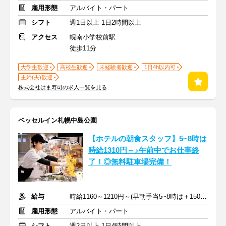
雇用形態
アルバイト・パート
シフト
週1日以上 1日2時間以上
アクセス
幌南小学校前駅
徒歩11分
大学生歓迎
高校生歓迎
未経験者歓迎
1日4h以内可
主婦(夫)歓迎
株式会社はま寿司の求人一覧を見る
ベッセルイン札幌中島公園
【ホテルの朝食スタッフ】5~8時は
時給1310円～♪午前中でお仕事終
了！◎無料駐車場完備！
給与
時給1160～1210円～(早朝手当5~8時は＋150円UP)＋交通費規定支給
雇用形態
アルバイト・パート
シフト
週2日以上 1日4時間以上