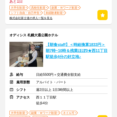
1
あと
日
大学生歓迎
高校生歓迎
副業・Ｗワーク歓迎
シフト自由・自己申告
未経験者歓迎
株式会社富士達の求人一覧を見る
オディシス 札幌大通公園ホテル
【朝食staff】＜時給換算1833円＞
朝7時~10時＆残業ほぼ0★西11丁目
駅徒歩4分の好立地♪
給与
日給5500円＋交通費全額支給
雇用形態
アルバイト・パート
シフト
週2日以上 1日3時間以上
アクセス
西１１丁目駅
徒歩4分
大学生歓迎
副業・Ｗワーク歓迎
ネイル可