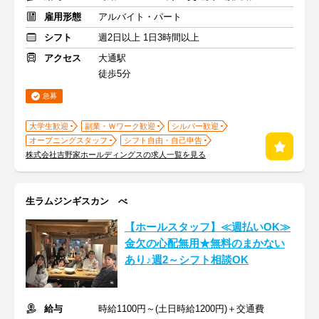
雇用形態
アルバイト・パート
シフト
週2日以上 1日3時間以上
アクセス
大通駅
徒歩5分
急募
大学生歓迎
副業・Ｗワーク歓迎
シルバー歓迎
オープニングスタッフ
シフト自由・自己申告
株式会社吉野家ホールディングスの求人一覧を見る
生ラムジンギスカン べ
【ホールスタッフ】≪週払いOK≫
金欠の心配無用★無料のまかない
あり♪週2～シフト相談OK
給与
時給1100円～(土日時給1200円)＋交通費