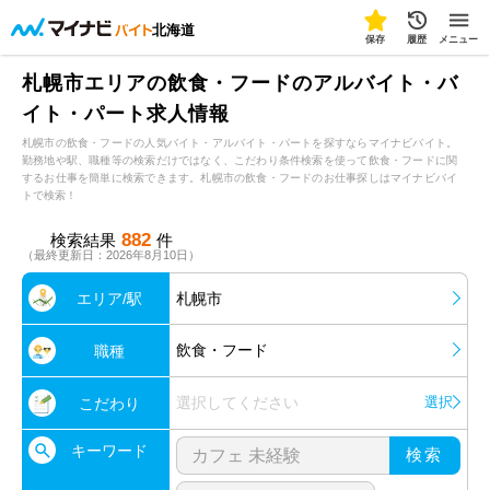
北海道
保存
履歴
メニュー
札幌市エリアの飲食・フードのアルバイト・バ
イト・パート求人情報
札幌市の飲食・フードの人気バイト・アルバイト・パートを探すならマイナビバイト。
勤務地や駅、職種等の検索だけではなく、こだわり条件検索を使って飲食・フードに関
するお仕事を簡単に検索できます。札幌市の飲食・フードのお仕事探しはマイナビバイ
トで検索！
882
検索結果
件
（最終更新日：2026年8月10日）
エリア/駅
札幌市
飲食・フード
職種
選択してください
選択
こだわり
キーワード
検索