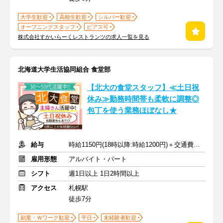
大学生歓迎
高校生歓迎
シルバー歓迎
オープニングスタッフ
ピアス可
株式会社すかいらーくレストランツの求人一覧を見る
北海道大学生活協同組合 食堂部
【北大の食堂スタッフ】≪土日祝
休み≫勤務時間帯も柔軟に調整◎
包丁を使う業務ほぼなし★
給与
時給1150円(18時以降:時給1200円)＋交通費規定支給
雇用形態
アルバイト・パート
シフト
週1日以上 1日2時間以上
アクセス
札幌駅
徒歩7分
副業・Ｗワーク歓迎
平日
未経験者歓迎