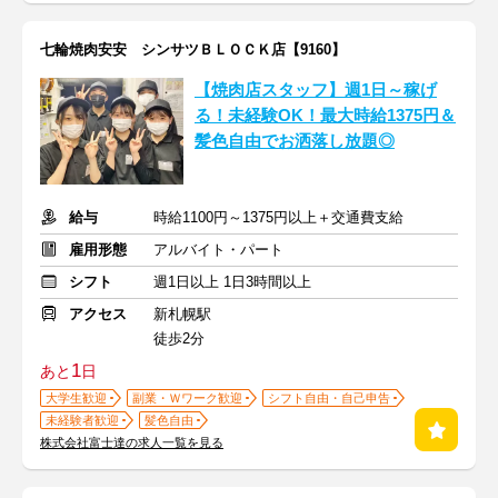
七輪焼肉安安 シンサツＢＬＯＣＫ店【9160】
【焼肉店スタッフ】週1日～稼げ
る！未経験OK！最大時給1375円＆
髪色自由でお洒落し放題◎
給与
時給1100円～1375円以上＋交通費支給
雇用形態
アルバイト・パート
シフト
週1日以上 1日3時間以上
アクセス
新札幌駅
徒歩2分
1
あと
日
大学生歓迎
副業・Ｗワーク歓迎
シフト自由・自己申告
未経験者歓迎
髪色自由
株式会社富士達の求人一覧を見る