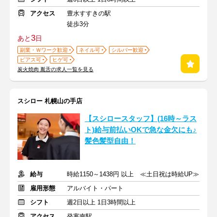
アクセス
豊水すすきの駅
徒歩3分
3
あと
日
副業・Ｗワーク歓迎
ネイル可
シルバー歓迎
ピアス可
ヒゲ可
炭火焼肉 胤舌の求人一覧を見る
スシロー 札幌山の手店
【スシロースタッフ】(16時～ラス
ト)給与前払いOKで急な金欠にも♪
髪色髪型自由！
給与
時給1150～1438円 以上 ≪土日祝は時給UP≫
雇用形態
アルバイト・パート
シフト
週2日以上 1日3時間以上
アクセス
発寒南駅