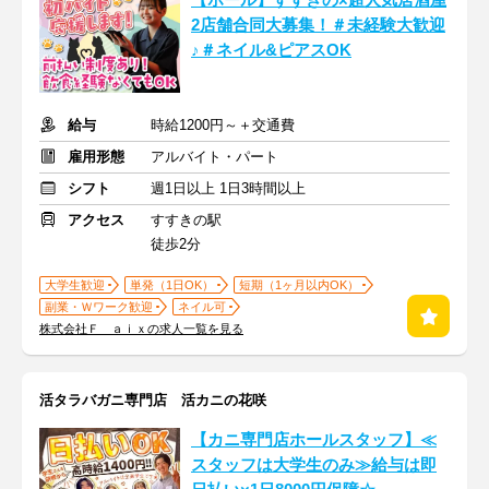
【ホール】すすきの×超人気居酒屋
2店舗合同大募集！＃未経験大歓迎
♪＃ネイル&ピアスOK
給与
時給1200円～＋交通費
雇用形態
アルバイト・パート
シフト
週1日以上 1日3時間以上
アクセス
すすきの駅
徒歩2分
大学生歓迎
単発（1日OK）
短期（1ヶ月以内OK）
副業・Ｗワーク歓迎
ネイル可
株式会社Ｆ ａｉｘの求人一覧を見る
活タラバガニ専門店 活カニの花咲
【カニ専門店ホールスタッフ】≪
スタッフは大学生のみ≫給与は即