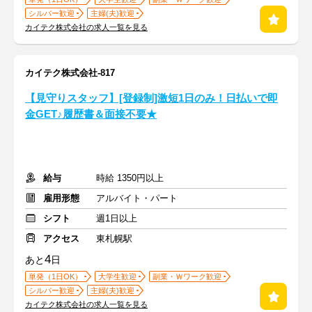
シルバー歓迎
主婦(夫)歓迎
カイテク株式会社の求人一覧を見る
カイテク株式会社-817
【見守りスタッフ】[登録制]激短1日のみ！日払いで即
金GET♪履歴書＆面接不要★
給与
時給 1350円以上
雇用形態
アルバイト・パート
シフト
週1日以上
アクセス
東札幌駅
4
あと
日
単発（1日OK）
大学生歓迎
副業・Ｗワーク歓迎
シルバー歓迎
主婦(夫)歓迎
カイテク株式会社の求人一覧を見る