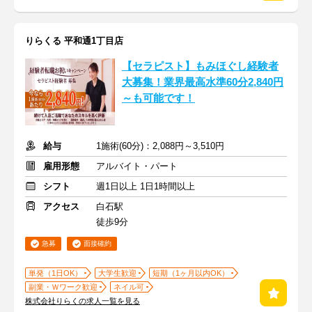
りらくる 平和通1丁目店
【セラピスト】もみほぐし経験者
大募集！業界最高水準60分2,840円
～も可能です！
給与
1施術(60分)：2,088円～3,510円
雇用形態
アルバイト・パート
シフト
週1日以上 1日1時間以上
アクセス
白石駅
徒歩9分
急募
面接確約
単発（1日OK）
大学生歓迎
短期（1ヶ月以内OK）
副業・Ｗワーク歓迎
ネイル可
株式会社りらくの求人一覧を見る