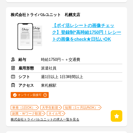
株式会社トライバルユニット 札幌支店
【ポイ活レシートの画像チェッ
ク】登録制*高時給1750円！レシー
トの画像をcheck★日払いOK
給与
時給1750円～＋交通費
雇用形態
派遣社員
シフト
週1日以上 1日3時間以上
アクセス
東札幌駅
オンライン面接可
単発（1日OK）
大学生歓迎
短期（1ヶ月以内OK）
副業・Ｗワーク歓迎
ネイル可
株式会社トライバルユニットの求人一覧を見る