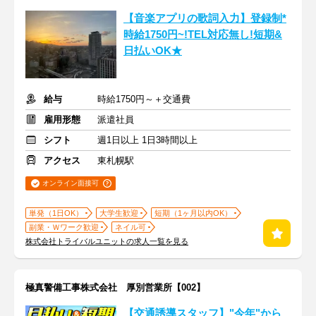
【音楽アプリの歌詞入力】登録制*
時給1750円~!TEL対応無し!短期&
日払いOK★
給与
時給1750円～＋交通費
雇用形態
派遣社員
シフト
週1日以上 1日3時間以上
アクセス
東札幌駅
オンライン面接可
単発（1日OK）
大学生歓迎
短期（1ヶ月以内OK）
副業・Ｗワーク歓迎
ネイル可
株式会社トライバルユニットの求人一覧を見る
極真警備工事株式会社 厚別営業所【002】
【交通誘導スタッフ】"今年"から