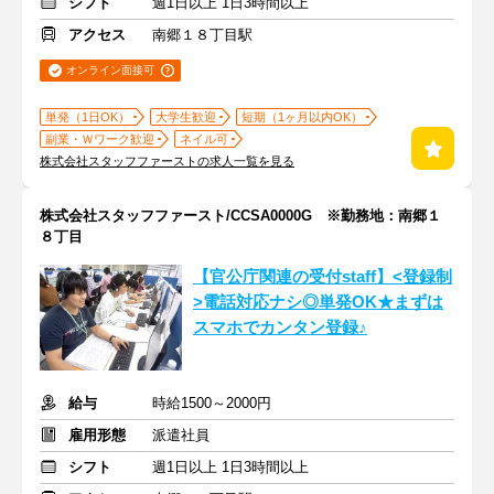
シフト
週1日以上 1日3時間以上
アクセス
南郷１８丁目駅
オンライン面接可
単発（1日OK）
大学生歓迎
短期（1ヶ月以内OK）
副業・Ｗワーク歓迎
ネイル可
株式会社スタッフファーストの求人一覧を見る
株式会社スタッフファースト/CCSA0000G ※勤務地：南郷１
８丁目
【官公庁関連の受付staff】<登録制
>電話対応ナシ◎単発OK★まずは
スマホでカンタン登録♪
給与
時給1500～2000円
雇用形態
派遣社員
シフト
週1日以上 1日3時間以上