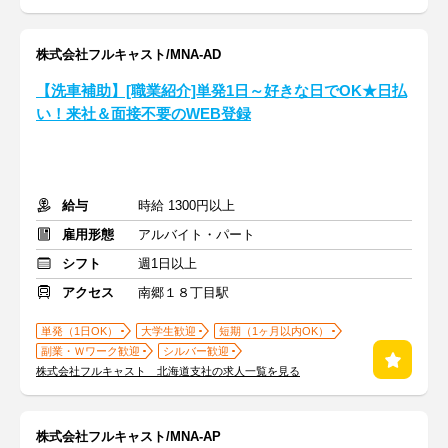
株式会社フルキャスト/MNA-AD
【洗車補助】[職業紹介]単発1日～好きな日でOK★日払
い！来社＆面接不要のWEB登録
給与
時給 1300円以上
雇用形態
アルバイト・パート
シフト
週1日以上
アクセス
南郷１８丁目駅
単発（1日OK）
大学生歓迎
短期（1ヶ月以内OK）
副業・Ｗワーク歓迎
シルバー歓迎
株式会社フルキャスト 北海道支社の求人一覧を見る
株式会社フルキャスト/MNA-AP