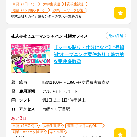
単発（1日OK）
大学生歓迎
高校生歓迎
短期（1ヶ月以内OK）
副業・Ｗワーク歓迎
株式会社サカイ引越センターの求人一覧を見る
他の店舗
株式会社ヒューマンジャパン 札幌オフィス
【シール貼り・仕分けなど】*登録
制*オープニング案件あり！魅力的
な案件多数◎
給与
時給1100円～1350円+交通費実費支給
雇用形態
アルバイト・パート
シフト
週1日以上 1日4時間以上
アクセス
南郷１３丁目駅
3
あと
日
単発（1日OK）
大学生歓迎
短期（1ヶ月以内OK）
副業・Ｗワーク歓迎
ネイル可