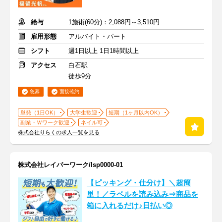
給与
1施術(60分)：2,088円～3,510円
雇用形態
アルバイト・パート
シフト
週1日以上 1日1時間以上
アクセス
白石駅
徒歩9分
急募
面接確約
単発（1日OK）
大学生歓迎
短期（1ヶ月以内OK）
副業・Ｗワーク歓迎
ネイル可
株式会社りらくの求人一覧を見る
株式会社レイバーワーク/lsp0000-01
【ピッキング・仕分け】＼超簡
単！／ラベルを読み込み⇒商品を
箱に入れるだけ♪日払い◎