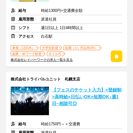
給与
時給1300円+交通費全額
雇用形態
派遣社員
シフト
週1日以上 1日4時間以上
アクセス
白石駅
単発（1日OK）
大学生歓迎
短期（1ヶ月以内OK）
副業・Ｗワーク歓迎
ネイル可
株式会社レイバーワークの求人一覧を見る
株式会社トライバルユニット 札幌支店
【フェスのチケット入力】<登録制
>高時給×日払いOK×短期OK♪週1
日~相談可◎
給与
時給1750円～＋交通費
雇用形態
派遣社員