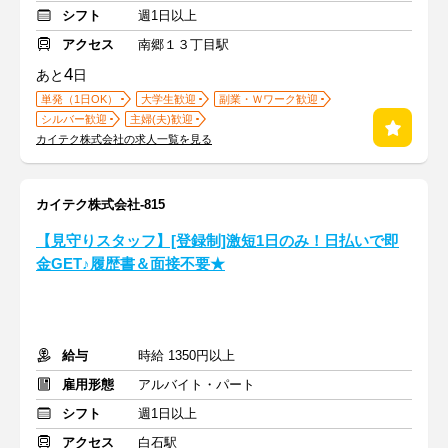
シフト
週1日以上
アクセス
南郷１３丁目駅
4
あと
日
単発（1日OK）
大学生歓迎
副業・Ｗワーク歓迎
シルバー歓迎
主婦(夫)歓迎
カイテク株式会社の求人一覧を見る
カイテク株式会社-815
【見守りスタッフ】[登録制]激短1日のみ！日払いで即
金GET♪履歴書＆面接不要★
給与
時給 1350円以上
雇用形態
アルバイト・パート
シフト
週1日以上
アクセス
白石駅