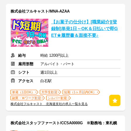
株式会社フルキャスト/MNA-AZAA
【お菓子の仕分け】[職業紹介][登
録制]単発1日～OK＆日払いで即G
ET★履歴書＆面接不要♪
給与
時給 1200円以上
雇用形態
アルバイト・パート
シフト
週1日以上
アクセス
白石駅
単発（1日OK）
大学生歓迎
短期（1ヶ月以内OK）
副業・Ｗワーク歓迎
シルバー歓迎
株式会社フルキャスト 北海道支社の求人一覧を見る
株式会社スタッフファースト/CCSA0000G ※勤務地：東札幌