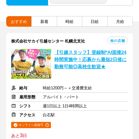
おすすめ
新着
時給
日給
月給
他の店舗
株式会社サカイ引越センター 札幌北支社
【引越スタッフ】登録制*AI面接24
時間実施中！応募から最短2日後に
勤務可能◎高校生歓迎★
給与
時給1200円～＋交通費支給
雇用形態
アルバイト・パート
シフト
週1日以上 1日4時間以上
アクセス
白石駅
オンライン面接可
3
あと
日