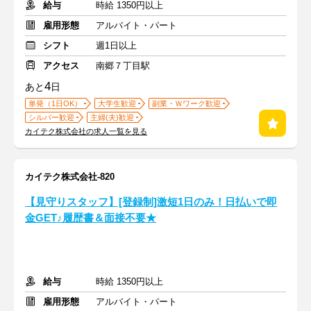
給与
時給 1350円以上
雇用形態
アルバイト・パート
シフト
週1日以上
アクセス
南郷７丁目駅
4
あと
日
単発（1日OK）
大学生歓迎
副業・Ｗワーク歓迎
シルバー歓迎
主婦(夫)歓迎
カイテク株式会社の求人一覧を見る
カイテク株式会社-820
【見守りスタッフ】[登録制]激短1日のみ！日払いで即
金GET♪履歴書＆面接不要★
給与
時給 1350円以上
雇用形態
アルバイト・パート