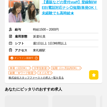
【通販などの受付staff】登録制(W
EB)電話対応ナシ◎短期/単発OK！
未経験でも高時給★
給与
時給1500～2000円
雇用形態
派遣社員
シフト
週1日以上 1日3時間以上
アクセス
東札幌駅
オンライン面接可
単発（1日OK）
大学生歓迎
短期（1ヶ月以内OK）
副業・Ｗワーク歓迎
ネイル可
株式会社スタッフファーストの求人一覧を見る
あなたにピッタリのおすすめ求人