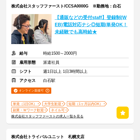
株式会社スタッフファースト/CCSA0000G ※勤務地：白石
【通販などの受付staff】登録制(W
EB)電話対応ナシ◎短期/単発OK！
未経験でも高時給★
給与
時給1500～2000円
雇用形態
派遣社員
シフト
週1日以上 1日3時間以上
アクセス
白石駅
オンライン面接可
単発（1日OK）
大学生歓迎
短期（1ヶ月以内OK）
副業・Ｗワーク歓迎
ネイル可
株式会社スタッフファーストの求人一覧を見る
株式会社トライバルユニット 札幌支店