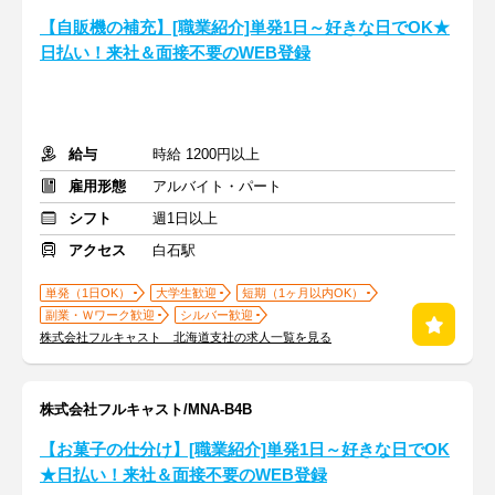
【自販機の補充】[職業紹介]単発1日～好きな日でOK★
日払い！来社＆面接不要のWEB登録
給与
時給 1200円以上
雇用形態
アルバイト・パート
シフト
週1日以上
アクセス
白石駅
単発（1日OK）
大学生歓迎
短期（1ヶ月以内OK）
副業・Ｗワーク歓迎
シルバー歓迎
株式会社フルキャスト 北海道支社の求人一覧を見る
株式会社フルキャスト/MNA-B4B
【お菓子の仕分け】[職業紹介]単発1日～好きな日でOK
★日払い！来社＆面接不要のWEB登録