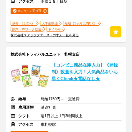
アクセス
南郷１８丁目駅
オンライン面接可
単発（1日OK）
大学生歓迎
短期（1ヶ月以内OK）
副業・Ｗワーク歓迎
ネイル可
株式会社スタッフファーストの求人一覧を見る
株式会社トライバルユニット 札幌支店
【コンビニ商品在庫入力】《登録
制》数量を入力！人気商品をいち
早くCheck★電話なし★
給与
時給1750円～＋交通費
雇用形態
派遣社員
シフト
週1日以上 1日3時間以上
アクセス
東札幌駅