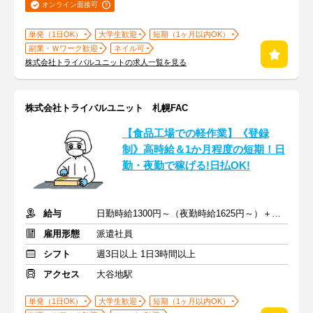
オンライン面接可
単発（1日OK）
大学生歓迎
短期（1ヶ月以内OK）
副業・Ｗワーク歓迎
ネイル可
株式会社トライバルユニットの求人一覧を見る
株式会社トライバルユニット 札幌FAC
【食品工場での軽作業】《登録
制》高時給＆1か月程度の短期！日
勤・夜勤で稼げる!日払OK!
給与
日勤時給1300円～（夜勤時給1625円～）＋交通費
雇用形態
派遣社員
シフト
週3日以上 1日3時間以上
アクセス
大谷地駅
単発（1日OK）
大学生歓迎
短期（1ヶ月以内OK）