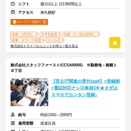
シフト
週1日以上 1日3時間以上
アクセス
東札幌駅
オンライン面接可
単発（1日OK）
大学生歓迎
短期（1ヶ月以内OK）
副業・Ｗワーク歓迎
ネイル可
株式会社トライバルユニットの求人一覧を見る
株式会社スタッフファースト/CCSA0000G ※勤務地：南郷１
８丁目
【官公庁関連の受付staff】<登録制
>電話対応ナシ◎単発OK★まずは
スマホでカンタン登録♪
給与
時給1500～2000円
雇用形態
派遣社員