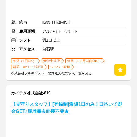
給与
時給 1150円以上
雇用形態
アルバイト・パート
シフト
週1日以上
アクセス
白石駅
単発（1日OK）
大学生歓迎
短期（1ヶ月以内OK）
副業・Ｗワーク歓迎
シルバー歓迎
株式会社フルキャスト 北海道支社の求人一覧を見る
カイテク株式会社-819
【見守りスタッフ】[登録制]激短1日のみ！日払いで即
金GET♪履歴書＆面接不要★