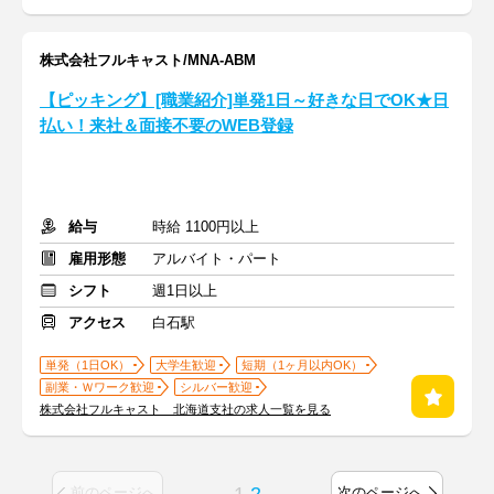
株式会社フルキャスト/MNA-ABM
【ピッキング】[職業紹介]単発1日～好きな日でOK★日
払い！来社＆面接不要のWEB登録
給与
時給 1100円以上
雇用形態
アルバイト・パート
シフト
週1日以上
アクセス
白石駅
単発（1日OK）
大学生歓迎
短期（1ヶ月以内OK）
副業・Ｗワーク歓迎
シルバー歓迎
株式会社フルキャスト 北海道支社の求人一覧を見る
前のページへ
次のページへ