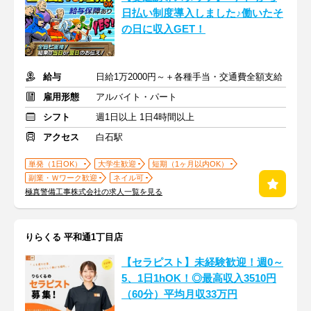
日払い制度導入しました♪働いたそ
の日に収入GET！
給与
日給1万2000円～＋各種手当・交通費全額支給
雇用形態
アルバイト・パート
シフト
週1日以上 1日4時間以上
アクセス
白石駅
単発（1日OK）
大学生歓迎
短期（1ヶ月以内OK）
副業・Ｗワーク歓迎
ネイル可
極真警備工事株式会社の求人一覧を見る
りらくる 平和通1丁目店
【セラピスト】未経験歓迎！週0～
5、1日1hOK！◎最高収入3510円
（60分）平均月収33万円