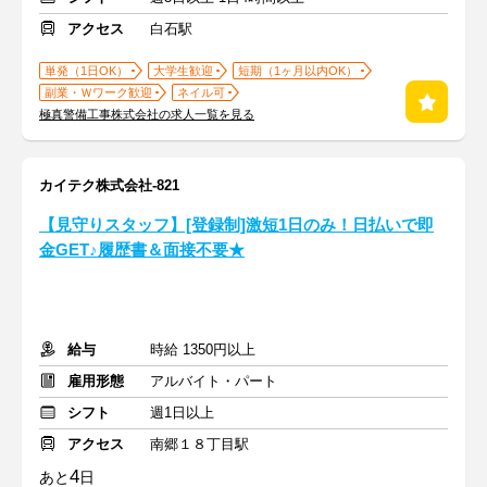
アクセス
白石駅
単発（1日OK）
大学生歓迎
短期（1ヶ月以内OK）
副業・Ｗワーク歓迎
ネイル可
極真警備工事株式会社の求人一覧を見る
カイテク株式会社-821
【見守りスタッフ】[登録制]激短1日のみ！日払いで即
金GET♪履歴書＆面接不要★
給与
時給 1350円以上
雇用形態
アルバイト・パート
シフト
週1日以上
アクセス
南郷１８丁目駅
4
あと
日