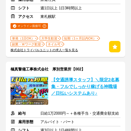
シフト
週1日以上 1日3時間以上
アクセス
東札幌駅
オンライン面接可
単発（1日OK）
大学生歓迎
短期（1ヶ月以内OK）
副業・Ｗワーク歓迎
ネイル可
株式会社トライバルユニットの求人一覧を見る
極真警備工事株式会社 厚別営業所【002】
【交通誘導スタッフ】＼限定2名募
集・フルでしっかり稼げる神職場
／日払いシステムあり♪
給与
日給1万2000円～＋各種手当・交通費全額支給
雇用形態
アルバイト・パート
シフト
週3日以上 1日4時間以上