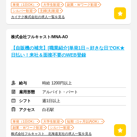
単発（1日OK）
大学生歓迎
副業・Ｗワーク歓迎
シルバー歓迎
主婦(夫)歓迎
カイテク株式会社の求人一覧を見る
株式会社フルキャスト/MNA-AO
【自販機の補充】[職業紹介]単発1日～好きな日でOK★
日払い！来社＆面接不要のWEB登録
給与
時給 1200円以上
雇用形態
アルバイト・パート
シフト
週1日以上
アクセス
白石駅
単発（1日OK）
大学生歓迎
短期（1ヶ月以内OK）
副業・Ｗワーク歓迎
シルバー歓迎
株式会社フルキャスト 北海道支社の求人一覧を見る