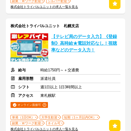
副業・Ｗワーク歓迎
シルバー歓迎
株式会社トライバルユニットの求人一覧を見る
株式会社トライバルユニット 札幌支店
【テレビ局のデータ入力】《登録
制》高時給★電話対応なし！視聴
率などのデータ入力！
給与
時給1750円～＋交通費
雇用形態
派遣社員
シフト
週1日以上 1日3時間以上
アクセス
東札幌駅
オンライン面接可
単発（1日OK）
大学生歓迎
短期（1ヶ月以内OK）
副業・Ｗワーク歓迎
ネイル可
株式会社トライバルユニットの求人一覧を見る