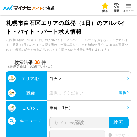
北海道
保存
履歴
メニュー
札幌市白石区エリアの単発（1日）のアルバイ
ト・バイト・パート求人情報
札幌市白石区で単発（1日）の人気バイト・アルバイト・パートを探すならマイナビバイ
ト。単発（1日）のバイトを探す際は、仕事内容をふまえた給与や日払いの有無が重要な
ので、希望の給与や支払方法でバイトを探せる給与検索を活用しましょう！
38
検索結果
件
（最終更新日：2026年8月7日）
エリア/駅
白石区
選択してください
選択
職種
単発（1日）
こだわり
キーワード
検索
含まない