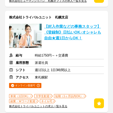
株式会社ヒューマンジャパン 札幌オフィスの求人一覧を見る
株式会社トライバルユニット 札幌支店
【封入作業などの事務スタッフ】
《登録制》日払いOK♪オシャレも
自由★週1日からOK！
給与
時給1750円～＋交通費
雇用形態
派遣社員
シフト
週1日以上 1日3時間以上
アクセス
東札幌駅
オンライン面接可
単発（1日OK）
大学生歓迎
短期（1ヶ月以内OK）
副業・Ｗワーク歓迎
ネイル可
株式会社トライバルユニットの求人一覧を見る