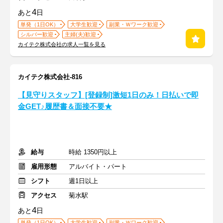
4
あと
日
単発（1日OK）
大学生歓迎
副業・Ｗワーク歓迎
シルバー歓迎
主婦(夫)歓迎
カイテク株式会社の求人一覧を見る
カイテク株式会社-816
【見守りスタッフ】[登録制]激短1日のみ！日払いで即
金GET♪履歴書＆面接不要★
給与
時給 1350円以上
雇用形態
アルバイト・パート
シフト
週1日以上
アクセス
菊水駅
4
あと
日
単発（1日OK）
大学生歓迎
副業・Ｗワーク歓迎