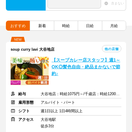
含まない
おすすめ
新着
時給
日給
月給
NEW
他の店舗
soup curry lavi 大谷地店
【スープカレー店スタッフ】週1～
OK◎髪色自由・絶品まかないで節
約♪
給与
大谷地店：時給1075円～/千歳店：時給1200円～＋交通費
雇用形態
アルバイト・パート
シフト
週1日以上 1日4時間以上
アクセス
大谷地駅
徒歩3分