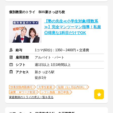
個別教室のトライ BiVi新さっぽろ校
【塾の先生≪小学生対象/理数系
≫】完全マンツーマン指導！私服
◎得意な1科目だけでOK
給与
1コマ(60分)：1350～2400円＋交通費
雇用形態
アルバイト・パート
シフト
週1日以上 1日1時間以上
アクセス
新さっぽろ駅
徒歩1分
扶養控除内勤務可
大学生歓迎
短期（1ヶ月以内OK）
副業・Ｗワーク歓迎
シフト自由・自己申告
家庭教師のトライの求人一覧を見る