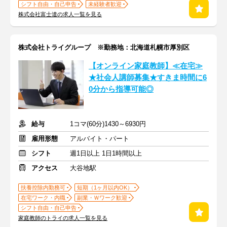
シフト自由・自己申告
未経験者歓迎
株式会社富士達の求人一覧を見る
株式会社トライグループ ※勤務地：北海道札幌市厚別区
【オンライン家庭教師】≪在宅≫
★社会人講師募集★すきま時間に6
0分から指導可能◎
給与
1コマ(60分)1430～6930円
雇用形態
アルバイト・パート
シフト
週1日以上 1日1時間以上
アクセス
大谷地駅
扶養控除内勤務可
短期（1ヶ月以内OK）
在宅ワーク・内職
副業・Ｗワーク歓迎
シフト自由・自己申告
家庭教師のトライの求人一覧を見る