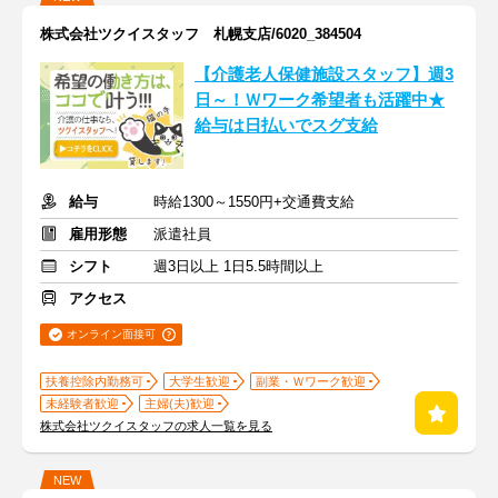
株式会社ツクイスタッフ 札幌支店/6020_384504
【介護老人保健施設スタッフ】週3
日～！Ｗワーク希望者も活躍中★
給与は日払いでスグ支給
給与
時給1300～1550円+交通費支給
雇用形態
派遣社員
シフト
週3日以上 1日5.5時間以上
アクセス
オンライン面接可
扶養控除内勤務可
大学生歓迎
副業・Ｗワーク歓迎
未経験者歓迎
主婦(夫)歓迎
株式会社ツクイスタッフの求人一覧を見る
NEW