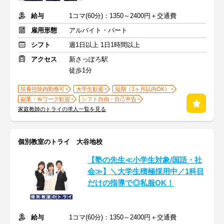
給与
1コマ(60分)：1350～2400円＋交通費
雇用形態
アルバイト・パート
シフト
週1日以上 1日1時間以上
アクセス
新さっぽろ駅
徒歩1分
扶養控除内勤務可
大学生歓迎
短期（1ヶ月以内OK）
副業・Ｗワーク歓迎
シフト自由・自己申告
家庭教師のトライの求人一覧を見る
個別教室のトライ 大谷地校
【塾の先生≪小学生対象/国語・社
会≫】＼大学生積極採用中／1科目
だけの指導で◎私服OK！
給与
1コマ(60分)：1350～2400円＋交通費