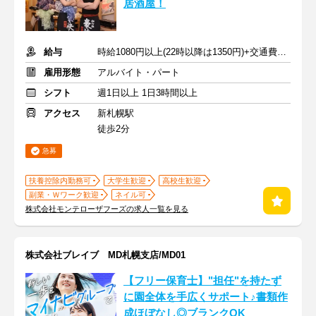
居酒屋！
給与
時給1080円以上(22時以降は1350円)+交通費規定内支給
雇用形態
アルバイト・パート
シフト
週1日以上 1日3時間以上
アクセス
新札幌駅
徒歩2分
急募
扶養控除内勤務可
大学生歓迎
高校生歓迎
副業・Ｗワーク歓迎
ネイル可
株式会社モンテローザフーズの求人一覧を見る
株式会社ブレイブ MD札幌支店/MD01
【フリー保育士】"担任"を持たず
に園全体を手広くサポート♪書類作
成ほぼなし◎ブランクOK