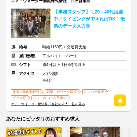
エア・ウォーター物流株式会社 白石営業所
【事務スタッフ】＼20～40代活躍
中／タイピングができればOK！伝
票のデータ入力等
給与
時給1150円＋交通費支給
雇用形態
アルバイト・パート
シフト
週4日以上 1日8時間以上
アクセス
大谷地駅
車4分
扶養控除内勤務可
副業・Ｗワーク歓迎
シルバー歓迎
ピアス可
シフト自由・自己申告
エア・ウォーター物流株式会社の求人一覧を見る
あなたにピッタリのおすすめ求人