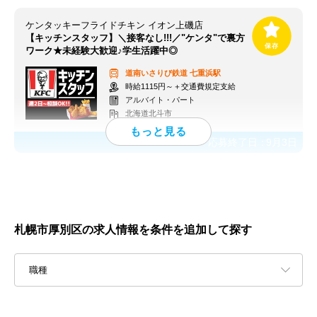
ケンタッキーフライドチキン イオン上磯店
【キッチンスタッフ】＼接客なし!!!／"ケンタ"で裏方
ワーク★未経験大歓迎♪学生活躍中◎
道南いさりび鉄道
七重浜駅
時給1115円～＋交通費規定支給
アルバイト・パート
北海道北斗市
応募終了日：
9月3日
札幌市厚別区の求人情報を条件を追加して探す
職種