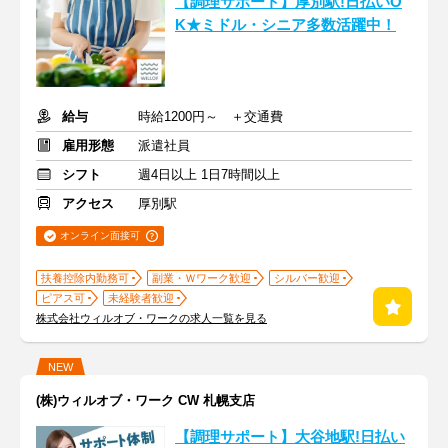
【調理サポート】厚別駅!日払いO
K★ミドル・シニア多数活躍中！
給与
時給1200円～ ＋交通費
雇用形態
派遣社員
シフト
週4日以上 1日7時間以上
アクセス
厚別駅
オンライン面接可
扶養控除内勤務可
副業・Ｗワーク歓迎
シルバー歓迎
ピアス可
未経験者歓迎
株式会社ウィルオブ・ワークの求人一覧を見る
NEW
(株)ウィルオブ・ワーク CW 札幌支店
【調理サポート】大谷地駅!日払い