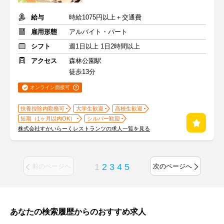
給与
時給1075円以上＋交通費
雇用形態
アルバイト・パート
シフト
週1日以上 1日2時間以上
アクセス
森林公園駅
徒歩13分
オンライン面接可
扶養控除内勤務可
大学生歓迎
高校生歓迎
短期（1ヶ月以内OK）
シルバー歓迎
株式会社すかいらーくレストランツの求人一覧を見る
1
2
3
4
5
前のページへ
次のページへ
あなたの検索履歴からのおすすめ求人