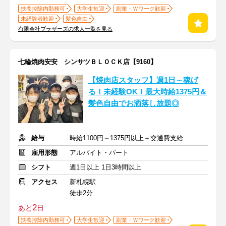
扶養控除内勤務可
大学生歓迎
副業・Ｗワーク歓迎
未経験者歓迎
髪色自由
有限会社ブラザーズの求人一覧を見る
七輪焼肉安安 シンサツＢＬＯＣＫ店【9160】
【焼肉店スタッフ】週1日～稼げ
る！未経験OK！最大時給1375円＆
髪色自由でお洒落し放題◎
給与
時給1100円～1375円以上＋交通費支給
雇用形態
アルバイト・パート
シフト
週1日以上 1日3時間以上
アクセス
新札幌駅
徒歩2分
2
あと
日
扶養控除内勤務可
大学生歓迎
副業・Ｗワーク歓迎