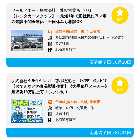
ワールドネット株式会社 札幌営業所（003）
【レンタカースタッフ】＼最短1年で正社員に?!／車
の知識不問★連休・土日休みも相談OK
函館本線(函館－旭川)
白石駅
月給20万4500〜26万5000円以上 ＋ 交通費支給 ＋ 賞与(年2回)
契約社員
北海道札幌市
応募終了日：
8月20日
株式会社BREXA Next 苫小牧支社 13099-03／E10
【おでんなどの食品製造作業】《大手食品メーカー》
月収例19万以上可！シフト制！
千歳線(苫小牧－札幌)
恵庭駅
時給1150円＋交通費一部
派遣社員
北海道恵庭市
応募終了日：
8月31日