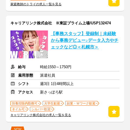
家庭教師のトライの求人一覧を見る
キャリアリンク株式会社 ※東証プライム上場/USP132474
【事務スタッフ】登録制｜未経験
から事務デビュー♪データ入力やチ
ェックなど◎＜札幌市＞
給与
時給1550～1750円
雇用形態
派遣社員
シフト
週3日 1日4時間以上
アクセス
新さっぽろ駅
扶養控除内勤務可
大学生歓迎
副業・Ｗワーク歓迎
ネイル可
シルバー歓迎
キャリアリンク株式会社の求人一覧を見る
NEW