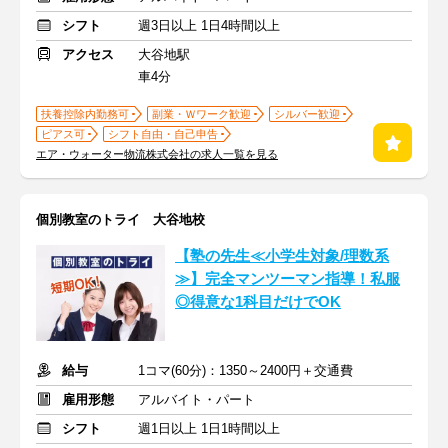
シフト
週3日以上 1日4時間以上
アクセス
大谷地駅
車4分
扶養控除内勤務可
副業・Ｗワーク歓迎
シルバー歓迎
ピアス可
シフト自由・自己申告
エア・ウォーター物流株式会社の求人一覧を見る
個別教室のトライ 大谷地校
【塾の先生≪小学生対象/理数系
≫】完全マンツーマン指導！私服
◎得意な1科目だけでOK
給与
1コマ(60分)：1350～2400円＋交通費
雇用形態
アルバイト・パート
シフト
週1日以上 1日1時間以上