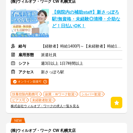
(株)ウィルオブ・ワーク CW 札幌支店
【病院内の補助staff】新さっぽろ
駅!無資格・未経験◎清掃・介助な
ど！日払いOK！
給与
【経験者】時給1400円～【未経験者】時給1300円～ ＋交通費
雇用形態
派遣社員
シフト
週3日以上 1日7時間以上
アクセス
新さっぽろ駅
オンライン面接可
扶養控除内勤務可
副業・Ｗワーク歓迎
シルバー歓迎
ピアス可
未経験者歓迎
株式会社ウィルオブ・ワークの求人一覧を見る
NEW
(株)ウィルオブ・ワーク CW 札幌支店