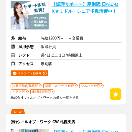
【調理サポート】厚別駅!日払いO
K★ミドル・シニア多数活躍中！
給与
時給1200円～ ＋交通費
雇用形態
派遣社員
シフト
週4日以上 1日7時間以上
アクセス
厚別駅
オンライン面接可
扶養控除内勤務可
副業・Ｗワーク歓迎
シルバー歓迎
ピアス可
未経験者歓迎
株式会社ウィルオブ・ワークの求人一覧を見る
NEW
(株)ウィルオブ・ワーク CW 札幌支店