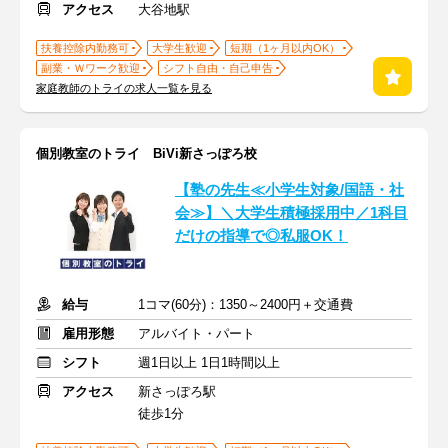
アクセス
大谷地駅
扶養控除内勤務可
大学生歓迎
短期（1ヶ月以内OK）
副業・Ｗワーク歓迎
シフト自由・自己申告
家庭教師のトライの求人一覧を見る
個別教室のトライ BiVi新さっぽろ校
【塾の先生≪小学生対象/国語・社
会≫】＼大学生積極採用中／1科目
だけの指導で◎私服OK！
給与
1コマ(60分)：1350～2400円＋交通費
雇用形態
アルバイト・パート
シフト
週1日以上 1日1時間以上
アクセス
新さっぽろ駅
徒歩1分