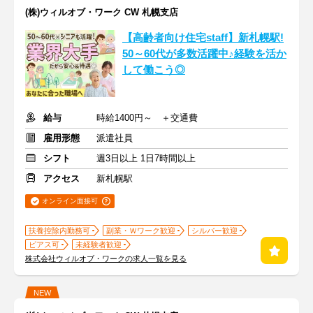
(株)ウィルオブ・ワーク CW 札幌支店
【高齢者向け住宅staff】新札幌駅!
50～60代が多数活躍中♪経験を活か
して働こう◎
給与
時給1400円～ ＋交通費
雇用形態
派遣社員
シフト
週3日以上 1日7時間以上
アクセス
新札幌駅
オンライン面接可
扶養控除内勤務可
副業・Ｗワーク歓迎
シルバー歓迎
ピアス可
未経験者歓迎
株式会社ウィルオブ・ワークの求人一覧を見る
NEW