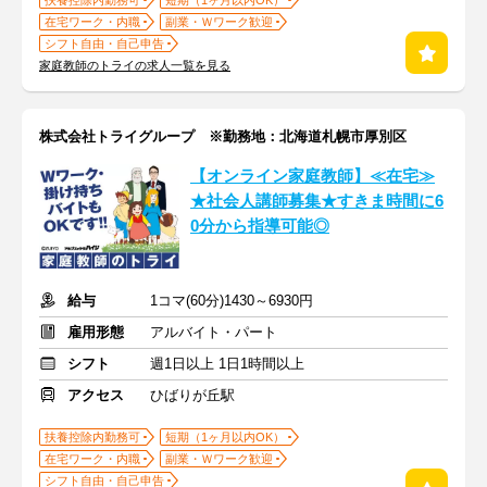
扶養控除内勤務可
短期（1ヶ月以内OK）
在宅ワーク・内職
副業・Ｗワーク歓迎
シフト自由・自己申告
家庭教師のトライの求人一覧を見る
株式会社トライグループ ※勤務地：北海道札幌市厚別区
【オンライン家庭教師】≪在宅≫
★社会人講師募集★すきま時間に6
0分から指導可能◎
給与
1コマ(60分)1430～6930円
雇用形態
アルバイト・パート
シフト
週1日以上 1日1時間以上
アクセス
ひばりが丘駅
扶養控除内勤務可
短期（1ヶ月以内OK）
在宅ワーク・内職
副業・Ｗワーク歓迎
シフト自由・自己申告