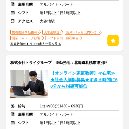
雇用形態
アルバイト・パート
シフト
週1日以上 1日1時間以上
アクセス
大谷地駅
扶養控除内勤務可
大学生歓迎
短期（1ヶ月以内OK）
副業・Ｗワーク歓迎
シフト自由・自己申告
家庭教師のトライの求人一覧を見る
株式会社トライグループ ※勤務地：北海道札幌市厚別区
【オンライン家庭教師】≪在宅≫
★社会人講師募集★すきま時間に6
0分から指導可能◎
給与
1コマ(60分)1430～6930円
雇用形態
アルバイト・パート
シフト
週1日以上 1日1時間以上