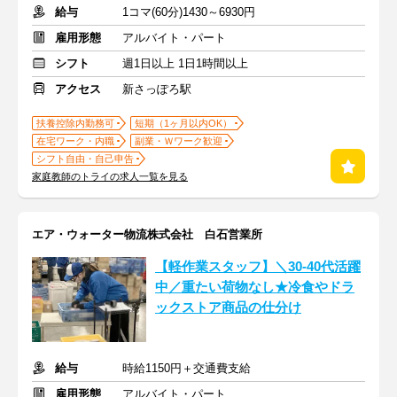
給与
1コマ(60分)1430～6930円
雇用形態
アルバイト・パート
シフト
週1日以上 1日1時間以上
アクセス
新さっぽろ駅
扶養控除内勤務可
短期（1ヶ月以内OK）
在宅ワーク・内職
副業・Ｗワーク歓迎
シフト自由・自己申告
家庭教師のトライの求人一覧を見る
エア・ウォーター物流株式会社 白石営業所
【軽作業スタッフ】＼30-40代活躍
中／重たい荷物なし★冷食やドラ
ックストア商品の仕分け
給与
時給1150円＋交通費支給
雇用形態
アルバイト・パート