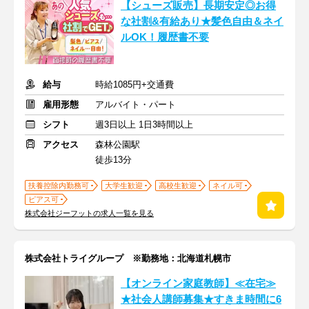
【シューズ販売】長期安定◎お得
な社割&有給あり★髪色自由＆ネイ
ルOK！履歴書不要
給与
時給1085円+交通費
雇用形態
アルバイト・パート
シフト
週3日以上 1日3時間以上
アクセス
森林公園駅
徒歩13分
扶養控除内勤務可
大学生歓迎
高校生歓迎
ネイル可
ピアス可
株式会社ジーフットの求人一覧を見る
株式会社トライグループ ※勤務地：北海道札幌市
【オンライン家庭教師】≪在宅≫
★社会人講師募集★すきま時間に6