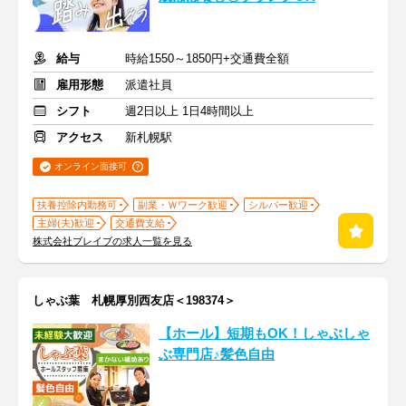
給与
時給1550～1850円+交通費全額
雇用形態
派遣社員
シフト
週2日以上 1日4時間以上
アクセス
新札幌駅
オンライン面接可
扶養控除内勤務可
副業・Ｗワーク歓迎
シルバー歓迎
主婦(夫)歓迎
交通費支給
株式会社ブレイブの求人一覧を見る
しゃぶ葉 札幌厚別西友店＜198374＞
【ホール】短期もOK！しゃぶしゃ
ぶ専門店♪髪色自由