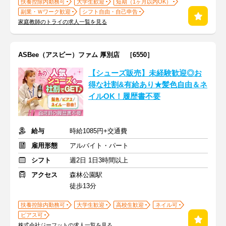
扶養控除内勤務可
大学生歓迎
短期（1ヶ月以内OK）
副業・Ｗワーク歓迎
シフト自由・自己申告
家庭教師のトライの求人一覧を見る
ASBee（アスビー）ファム 厚別店 ［6550］
【シューズ販売】未経験歓迎◎お
得な社割&有給あり★髪色自由＆ネ
イルOK！履歴書不要
給与
時給1085円+交通費
雇用形態
アルバイト・パート
シフト
週2日 1日3時間以上
アクセス
森林公園駅
徒歩13分
扶養控除内勤務可
大学生歓迎
高校生歓迎
ネイル可
ピアス可
株式会社ジーフットの求人一覧を見る