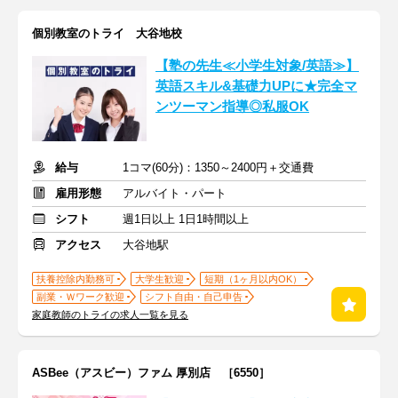
個別教室のトライ 大谷地校
【塾の先生≪小学生対象/英語≫】
英語スキル&基礎力UPに★完全マ
ンツーマン指導◎私服OK
給与
1コマ(60分)：1350～2400円＋交通費
雇用形態
アルバイト・パート
シフト
週1日以上 1日1時間以上
アクセス
大谷地駅
扶養控除内勤務可
大学生歓迎
短期（1ヶ月以内OK）
副業・Ｗワーク歓迎
シフト自由・自己申告
家庭教師のトライの求人一覧を見る
ASBee（アスビー）ファム 厚別店 ［6550］