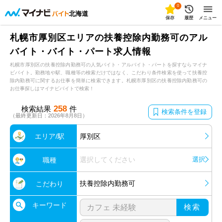
0
北海道
保存
履歴
メニュー
札幌市厚別区エリアの扶養控除内勤務可のアル
バイト・バイト・パート求人情報
札幌市厚別区の扶養控除内勤務可の人気バイト・アルバイト・パートを探すならマイナ
ビバイト。勤務地や駅、職種等の検索だけではなく、こだわり条件検索を使って扶養控
除内勤務可に関するお仕事を簡単に検索できます。札幌市厚別区の扶養控除内勤務可の
お仕事探しはマイナビバイトで検索！
258
検索結果
件
検索条件を登録
（最終更新日：2026年8月8日）
エリア/駅
厚別区
選択してください
選択
職種
扶養控除内勤務可
こだわり
キーワード
検索