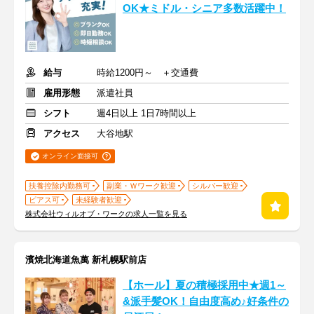
OK★ミドル・シニア多数活躍中！
給与
時給1200円～ ＋交通費
雇用形態
派遣社員
シフト
週4日以上 1日7時間以上
アクセス
大谷地駅
オンライン面接可
扶養控除内勤務可
副業・Ｗワーク歓迎
シルバー歓迎
ピアス可
未経験者歓迎
株式会社ウィルオブ・ワークの求人一覧を見る
濱焼北海道魚萬 新札幌駅前店
【ホール】夏の積極採用中★週1～
&派手髪OK！自由度高め♪好条件の