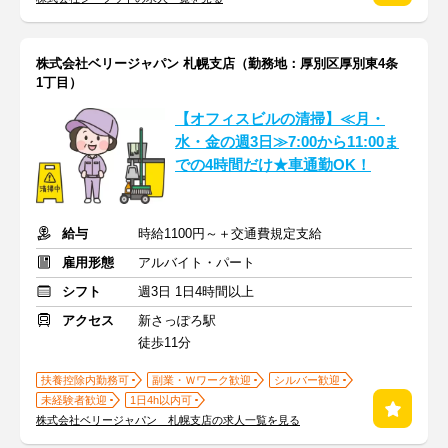
株式会社ベリージャパン 札幌支店（勤務地：厚別区厚別東4条
1丁目）
【オフィスビルの清掃】≪月・
水・金の週3日≫7:00から11:00ま
での4時間だけ★車通勤OK！
給与
時給1100円～＋交通費規定支給
雇用形態
アルバイト・パート
シフト
週3日 1日4時間以上
アクセス
新さっぽろ駅
徒歩11分
扶養控除内勤務可
副業・Ｗワーク歓迎
シルバー歓迎
未経験者歓迎
1日4h以内可
株式会社ベリージャパン 札幌支店の求人一覧を見る