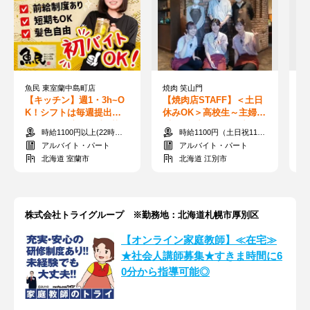
魚民 東室蘭中島町店
焼肉 笑山門
セ
【キッチン】週1・3h~O
【焼肉店STAFF】＜土日
【
K！シフトは毎週提出★
休みOK＞高校生～主婦
タ
髪色も働き方も自由♪落ち
(夫)活躍中☆ランチ出れる
き
時給1100円以上(22時以降は1375円)+交通費規定内支給
時給1100円（土日祝1150円）＋交通費
着く和空間＊
方歓迎！面接率100％
験
アルバイト・パート
アルバイト・パート
北海道 室蘭市
北海道 江別市
株式会社トライグループ ※勤務地：北海道札幌市厚別区
【オンライン家庭教師】≪在宅≫
★社会人講師募集★すきま時間に6
0分から指導可能◎