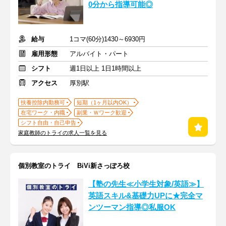
0分から指導可能◎
給与
1コマ(60分)1430～6930円
雇用形態
アルバイト・パート
シフト
週1日以上 1日1時間以上
アクセス
厚別駅
扶養控除内勤務可
短期（1ヶ月以内OK）
在宅ワーク・内職
副業・Ｗワーク歓迎
シフト自由・自己申告
家庭教師のトライの求人一覧を見る
個別教室のトライ BiVi新さっぽろ校
【塾の先生≪小学生対象/英語≫】
英語スキル&基礎力UPに★完全マ
ンツーマン指導◎私服OK