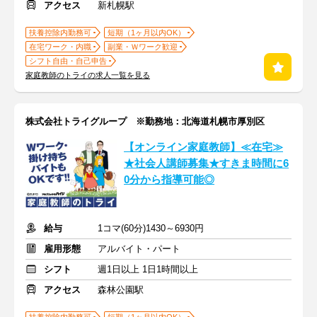
アクセス
新札幌駅
扶養控除内勤務可
短期（1ヶ月以内OK）
在宅ワーク・内職
副業・Ｗワーク歓迎
シフト自由・自己申告
家庭教師のトライの求人一覧を見る
株式会社トライグループ ※勤務地：北海道札幌市厚別区
【オンライン家庭教師】≪在宅≫
★社会人講師募集★すきま時間に6
0分から指導可能◎
給与
1コマ(60分)1430～6930円
雇用形態
アルバイト・パート
シフト
週1日以上 1日1時間以上
アクセス
森林公園駅