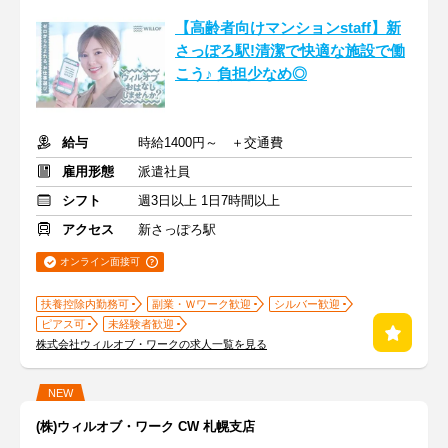
【高齢者向けマンションstaff】新
さっぽろ駅!清潔で快適な施設で働
こう♪ 負担少なめ◎
給与
時給1400円～ ＋交通費
雇用形態
派遣社員
シフト
週3日以上 1日7時間以上
アクセス
新さっぽろ駅
オンライン面接可
扶養控除内勤務可
副業・Ｗワーク歓迎
シルバー歓迎
ピアス可
未経験者歓迎
株式会社ウィルオブ・ワークの求人一覧を見る
NEW
(株)ウィルオブ・ワーク CW 札幌支店