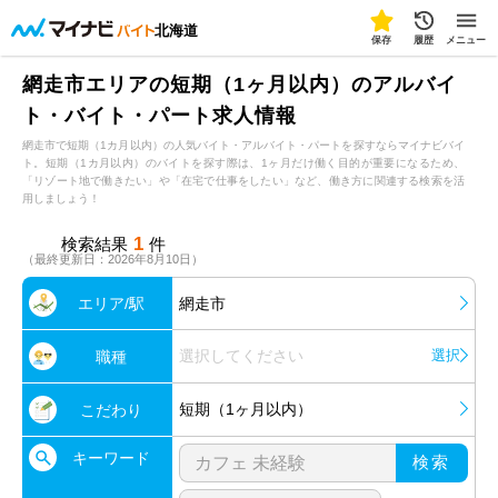
北海道
保存
履歴
メニュー
網走市エリアの短期（1ヶ月以内）のアルバイ
ト・バイト・パート求人情報
網走市で短期（1カ月以内）の人気バイト・アルバイト・パートを探すならマイナビバイ
ト。短期（1カ月以内）のバイトを探す際は、1ヶ月だけ働く目的が重要になるため、
「リゾート地で働きたい」や「在宅で仕事をしたい」など、働き方に関連する検索を活
用しましょう！
1
検索結果
件
（最終更新日：2026年8月10日）
エリア/駅
網走市
選択してください
選択
職種
短期（1ヶ月以内）
こだわり
キーワード
検索