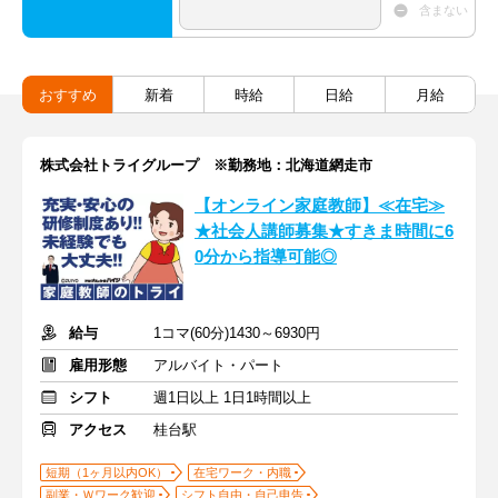
含まない
おすすめ
新着
時給
日給
月給
株式会社トライグループ ※勤務地：北海道網走市
【オンライン家庭教師】≪在宅≫
★社会人講師募集★すきま時間に6
0分から指導可能◎
給与
1コマ(60分)1430～6930円
雇用形態
アルバイト・パート
シフト
週1日以上 1日1時間以上
アクセス
桂台駅
短期（1ヶ月以内OK）
在宅ワーク・内職
副業・Ｗワーク歓迎
シフト自由・自己申告