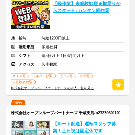
【軽作業】未経験歓迎★横乗りか
らスタート♪カンタン軽作業
給与
時給1200円以上
雇用形態
派遣社員
シフト
週5日以上 1日8時間以上
アクセス
苫小牧駅
ネイル可
シルバー歓迎
ピアス可
ヒゲ可
未経験者歓迎
株式会社オープンループパートナーズの求人一覧を見る
NEW
株式会社オープンループパートナーズ 千歳支店/p23230601101
【ルート配送】運転スタッフ募
集！土日祝は固定休です