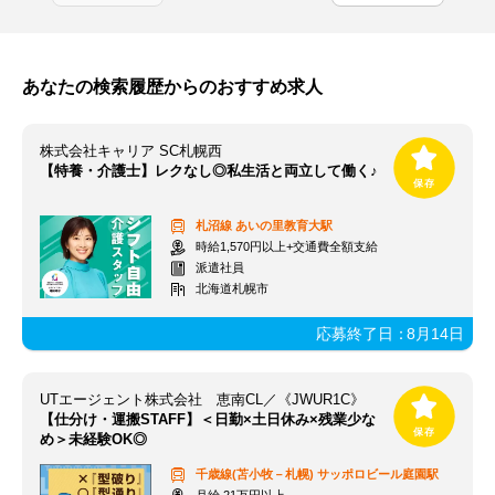
あなたの検索履歴からのおすすめ求人
株式会社キャリア SC札幌西
【特養・介護士】レクなし◎私生活と両立して働く♪
札沼線
あいの里教育大駅
時給1,570円以上+交通費全額支給
派遣社員
北海道札幌市
応募終了日：
8月14日
UTエージェント株式会社 恵南CL／《JWUR1C》
【仕分け・運搬STAFF】＜日勤×土日休み×残業少な
め＞未経験OK◎
千歳線(苫小牧－札幌)
サッポロビール庭園駅