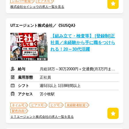
シルバー歓迎
ピアス可
株式会社セイショウの求人一覧を見る
UTエージェント株式会社／《SUSQA》
【組み立て・検査等】 [登録制]正
社員／未経験から手に職をつけら
れる！20～30代活躍
給与
月給18万～30万2000円＋交通費(月3万円まで※規定あり)
雇用形態
正社員
シフト
週5日以上 1日8時間以上
アクセス
苫小牧駅
ネイル可
ピアス可
ヒゲ可
未経験者歓迎
髪色自由
ＵＴエージェント株式会社の求人一覧を見る