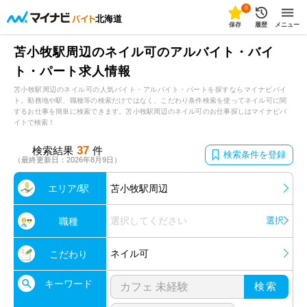
0
北海道
保存
履歴
メニュー
苫小牧駅周辺のネイル可のアルバイト・バイ
ト・パート求人情報
苫小牧駅周辺のネイル可の人気バイト・アルバイト・パートを探すならマイナビバイ
ト。勤務地や駅、職種等の検索だけではなく、こだわり条件検索を使ってネイル可に関
するお仕事を簡単に検索できます。苫小牧駅周辺のネイル可のお仕事探しはマイナビバ
イトで検索！
37
検索結果
件
検索条件を登録
（最終更新日：2026年8月9日）
エリア/駅
苫小牧駅周辺
選択してください
選択
職種
ネイル可
こだわり
キーワード
検索