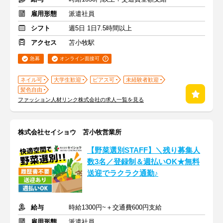
雇用形態
派遣社員
シフト
週5日 1日7.5時間以上
アクセス
苫小牧駅
急募
オンライン面接可
ネイル可
大学生歓迎
ピアス可
未経験者歓迎
髪色自由
ファッション人材リンク株式会社の求人一覧を見る
株式会社セイショウ 苫小牧営業所
【野菜選別STAFF】＼残り募集人
数3名／登録制＆週払いOK★無料
送迎でラクラク通勤♪
給与
時給1300円~＋交通費600円支給
雇用形態
派遣社員