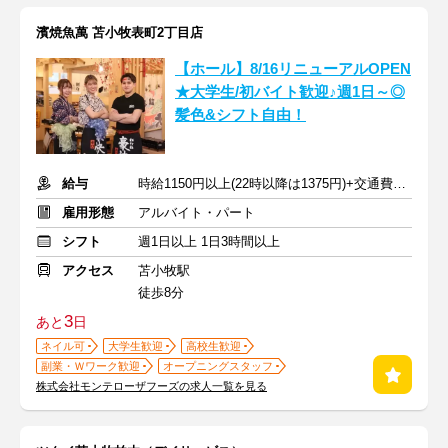
濱焼魚萬 苫小牧表町2丁目店
【ホール】8/16リニューアルOPEN
★大学生/初バイト歓迎♪週1日～◎
髪色&シフト自由！
給与
時給1150円以上(22時以降は1375円)+交通費規定内支給
雇用形態
アルバイト・パート
シフト
週1日以上 1日3時間以上
アクセス
苫小牧駅
徒歩8分
3
あと
日
ネイル可
大学生歓迎
高校生歓迎
副業・Ｗワーク歓迎
オープニングスタッフ
株式会社モンテローザフーズの求人一覧を見る