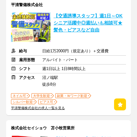
平清警備株式会社
【交通誘導スタッフ】週1日～OK
シニア活躍中◎週払いも相談可★
髪色・ピアスなど自由
給与
日給1万2000円（規定あり）＋交通費
雇用形態
アルバイト・パート
シフト
週1日以上 1日8時間以上
アクセス
沼ノ端駅
徒歩8分
ネイル可
大学生歓迎
副業・Ｗワーク歓迎
シルバー歓迎
ピアス可
平清警備株式会社の求人一覧を見る
株式会社セイショウ 苫小牧営業所