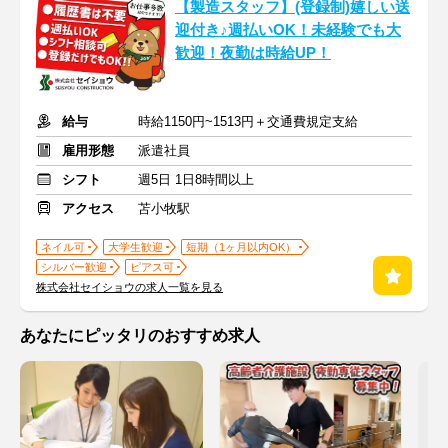
【製造スタッフ】(登録制)嬉しい送
迎付き♪週払いOK！未経験でも大
歓迎！夜勤は時給UP！
給与
時給1150円~1513円＋交通費規定支給
雇用形態
派遣社員
シフト
週5日 1日8時間以上
アクセス
苫小牧駅
ネイル可
大学生歓迎
短期（1ヶ月以内OK）
シルバー歓迎
ピアス可
株式会社セイショウの求人一覧を見る
あなたにピッタリのおすすめ求人