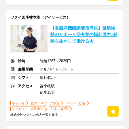
ツクイ苫小牧本幸（デイサービス）
【看護兼機能訓練指導員】健康維
持のサポート◎充実の福利厚生♪経
験を生かして働ける★
給与
時給1267～2029円
雇用形態
アルバイト・パート
シフト
週1日以上
アクセス
苫小牧駅
徒歩15分
ネイル可
副業・Ｗワーク歓迎
シルバー歓迎
シフト自由・自己申告
主婦(夫)歓迎
株式会社ツクイの求人一覧を見る