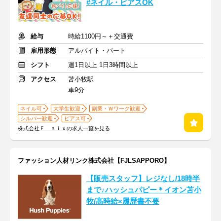
#ネイル・ピアスOK
給与
時給1100円～＋交通費
雇用形態
アルバイト・パート
シフト
週1日以上 1日3時間以上
アクセス
苫小牧駅
車9分
ネイル可
大学生歓迎
副業・Ｗワーク歓迎
シルバー歓迎
ピアス可
株式会社Ｆ ａｉｘの求人一覧を見る
ファッション人材リンク株式会社【FJLSAPPORO】
【販売スタッフ】レジなし/18時半
まで♪ハッシュパピー＊イオン苫小
牧/高時給×履歴書不要