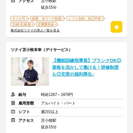
アクセス
苫小牧駅
徒歩15分
ネイル可
副業・Ｗワーク歓迎
シフト自由・自己申告
主婦(夫)歓迎
交通費支給
株式会社ツクイの求人一覧を見る
ツクイ苫小牧本幸（デイサービス）
【機能訓練指導員】ブランクOK◎
資格を活かして働ける！研修制度
も◎充実の福利厚生♪
給与
時給1267～1979円
雇用形態
アルバイト・パート
シフト
週2日以上
アクセス
苫小牧駅
徒歩15分