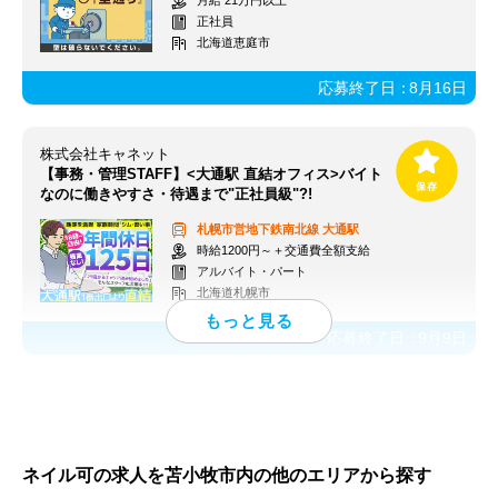
月給 21万円以上
正社員
北海道恵庭市
応募終了日：
8月16日
株式会社キャネット
【事務・管理STAFF】<大通駅 直結オフィス>バイト
なのに働きやすさ・待遇まで"正社員級"?!
札幌市営地下鉄南北線
大通駅
時給1200円～＋交通費全額支給
アルバイト・パート
北海道札幌市
応募終了日：
9月9日
ネイル可の求人を苫小牧市内の他のエリアから探す