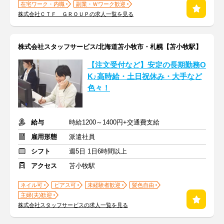
在宅ワーク・内職
副業・Ｗワーク歓迎
株式会社ＣＴＦ ＧＲＯＵＰの求人一覧を見る
株式会社スタッフサービス/北海道苫小牧市・札幌【苫小牧駅】
【注文受付など】安定の長期勤務O
K♪高時給・土日祝休み・大手など
色々！
給与
時給1200～1400円+交通費支給
雇用形態
派遣社員
シフト
週5日 1日6時間以上
アクセス
苫小牧駅
ネイル可
ピアス可
未経験者歓迎
髪色自由
主婦(夫)歓迎
株式会社スタッフサービスの求人一覧を見る