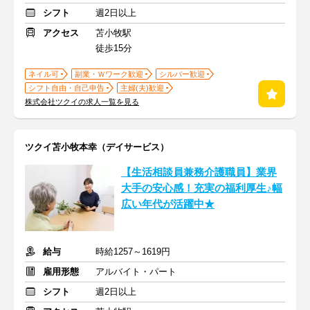
シフト
週2日以上
アクセス
苫小牧駅
徒歩15分
ネイル可
副業・Ｗワーク歓迎
シルバー歓迎
シフト自由・自己申告
主婦(夫)歓迎
株式会社ツクイの求人一覧を見る
ツクイ苫小牧本幸（デイサービス）
【生活相談員兼務介護職員】業界
大手の安心感！充実の福利厚生♪幅
広い年代が活躍中★
給与
時給1257～1619円
雇用形態
アルバイト・パート
シフト
週2日以上