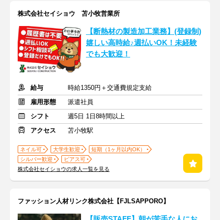
株式会社セイショウ 苫小牧営業所
【断熱材の製造加工業務】(登録制)
嬉しい高時給♪週払いOK！未経験
でも大歓迎！
給与
時給1350円＋交通費規定支給
雇用形態
派遣社員
シフト
週5日 1日8時間以上
アクセス
苫小牧駅
ネイル可
大学生歓迎
短期（1ヶ月以内OK）
シルバー歓迎
ピアス可
株式会社セイショウの求人一覧を見る
ファッション人材リンク株式会社【FJLSAPPORO】
【販売STAFF】朝が苦手な人にお