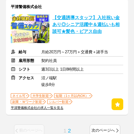
平清警備株式会社
【交通誘導スタッフ】入社祝い金
あり◎シニア活躍中＆週払いも相
談可★髪色・ピアス自由
給与
月給20万円～27万円＋交通費＋諸手当
雇用形態
契約社員
シフト
週3日以上 1日8時間以上
アクセス
沼ノ端駅
徒歩8分
ネイル可
大学生歓迎
短期（1ヶ月以内OK）
副業・Ｗワーク歓迎
シルバー歓迎
平清警備株式会社の求人一覧を見る
1
2
前のページへ
次のページへ