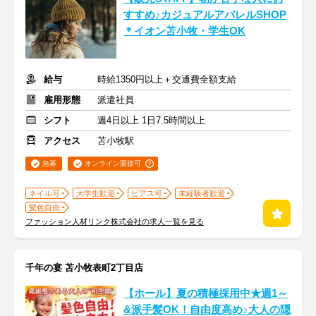
すすめ♪カジュアルアパレルSHOP
＊イオン苫小牧・学生OK
給与
時給1350円以上＋交通費全額支給
雇用形態
派遣社員
シフト
週4日以上 1日7.5時間以上
アクセス
苫小牧駅
急募
オンライン面接可
ネイル可
大学生歓迎
ピアス可
未経験者歓迎
髪色自由
ファッション人材リンク株式会社の求人一覧を見る
千年の宴 苫小牧表町2丁目店
【ホール】夏の積極採用中★週1～
&派手髪OK！自由度高め♪大人の隠