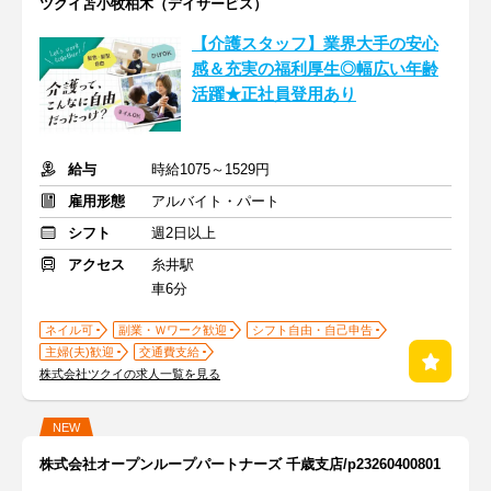
ツクイ苫小牧柏木（デイサービス）
【介護スタッフ】業界大手の安心
感＆充実の福利厚生◎幅広い年齢
活躍★正社員登用あり
給与
時給1075～1529円
雇用形態
アルバイト・パート
シフト
週2日以上
アクセス
糸井駅
車6分
ネイル可
副業・Ｗワーク歓迎
シフト自由・自己申告
主婦(夫)歓迎
交通費支給
株式会社ツクイの求人一覧を見る
NEW
株式会社オープンループパートナーズ 千歳支店/p23260400801