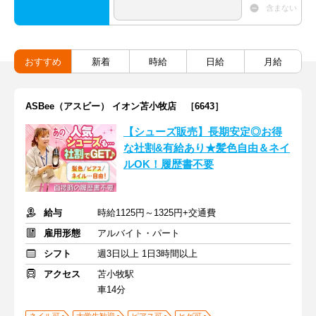
含まない
おすすめ
新着
時給
日給
月給
ASBee（アスビー） イオン苫小牧店 ［6643］
【シューズ販売】長期安定◎お得
な社割&有給あり★髪色自由＆ネイ
ルOK！履歴書不要
給与
時給1125円～1325円+交通費
雇用形態
アルバイト・パート
シフト
週3日以上 1日3時間以上
アクセス
苫小牧駅
車14分