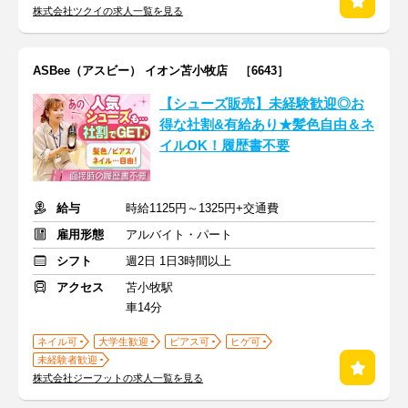
株式会社ツクイの求人一覧を見る
ASBee（アスビー） イオン苫小牧店 ［6643］
【シューズ販売】未経験歓迎◎お
得な社割&有給あり★髪色自由＆ネ
イルOK！履歴書不要
給与
時給1125円～1325円+交通費
雇用形態
アルバイト・パート
シフト
週2日 1日3時間以上
アクセス
苫小牧駅
車14分
ネイル可
大学生歓迎
ピアス可
ヒゲ可
未経験者歓迎
株式会社ジーフットの求人一覧を見る