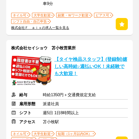
車9分
ネイル可
大学生歓迎
副業・Ｗワーク歓迎
ピアス可
シフト自由・自己申告
株式会社Ｆ ａｉｘの求人一覧を見る
株式会社セイショウ 苫小牧営業所
【タイヤ検品スタッフ】(登録制)嬉
しい高時給♪週払いOK！未経験で
も大歓迎！
給与
時給1350円＋交通費規定支給
雇用形態
派遣社員
シフト
週5日 1日8時間以上
アクセス
苫小牧駅
ネイル可
大学生歓迎
短期（1ヶ月以内OK）