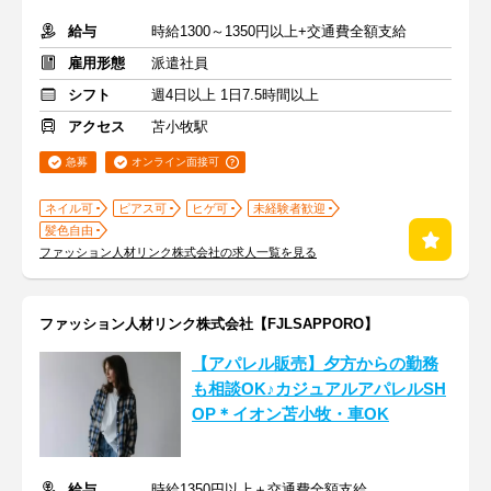
給与
時給1300～1350円以上+交通費全額支給
雇用形態
派遣社員
シフト
週4日以上 1日7.5時間以上
アクセス
苫小牧駅
急募
オンライン面接可
ネイル可
ピアス可
ヒゲ可
未経験者歓迎
髪色自由
ファッション人材リンク株式会社の求人一覧を見る
ファッション人材リンク株式会社【FJLSAPPORO】
【アパレル販売】夕方からの勤務
も相談OK♪カジュアルアパレルSH
OP＊イオン苫小牧・車OK
給与
時給1350円以上＋交通費全額支給