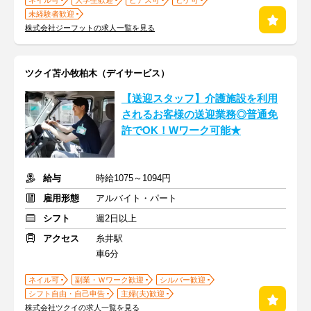
ネイル可
大学生歓迎
ピアス可
ヒゲ可
未経験者歓迎
株式会社ジーフットの求人一覧を見る
ツクイ苫小牧柏木（デイサービス）
【送迎スタッフ】介護施設を利用
されるお客様の送迎業務◎普通免
許でOK！Wワーク可能★
給与
時給1075～1094円
雇用形態
アルバイト・パート
シフト
週2日以上
アクセス
糸井駅
車6分
ネイル可
副業・Ｗワーク歓迎
シルバー歓迎
シフト自由・自己申告
主婦(夫)歓迎
株式会社ツクイの求人一覧を見る