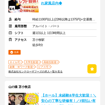
れ家風店内◆
給与
時給1100円以上(22時以降は1375円)+交通費規定内支給
雇用形態
アルバイト・パート
シフト
週1日以上 1日3時間以上
アクセス
苫小牧駅
徒歩8分
急募
ネイル可
大学生歓迎
高校生歓迎
副業・Ｗワーク歓迎
ピアス可
株式会社モンテローザフーズの求人一覧を見る
山の猿 苫小牧店
【ホール】未経験&学生大歓迎！＼
安心の丁寧な研修有！／#前払い有