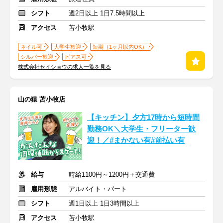
シフト
週2日以上 1日7.5時間以上
アクセス
苫小牧駅
ネイル可
大学生歓迎
短期（1ヶ月以内OK）
シルバー歓迎
ピアス可
株式会社セイショウの求人一覧を見る
山の猿 苫小牧店
【キッチン】夕方17時から短時間
勤務OK＼大学生・フリーター歓
迎！／#まかない有#前払い有
給与
時給1100円～1200円＋交通費
雇用形態
アルバイト・パート
シフト
週1日以上 1日3時間以上
アクセス
苫小牧駅