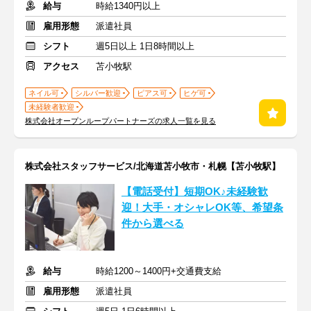
給与
時給1340円以上
雇用形態
派遣社員
シフト
週5日以上 1日8時間以上
アクセス
苫小牧駅
ネイル可
シルバー歓迎
ピアス可
ヒゲ可
未経験者歓迎
株式会社オープンループパートナーズの求人一覧を見る
株式会社スタッフサービス/北海道苫小牧市・札幌【苫小牧駅】
【電話受付】短期OK♪未経験歓
迎！大手・オシャレOK等、希望条
件から選べる
給与
時給1200～1400円+交通費支給
雇用形態
派遣社員