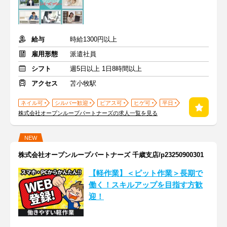
給与
時給1300円以上
雇用形態
派遣社員
シフト
週5日以上 1日8時間以上
アクセス
苫小牧駅
ネイル可
シルバー歓迎
ピアス可
ヒゲ可
平日
株式会社オープンループパートナーズの求人一覧を見る
NEW
株式会社オープンループパートナーズ 千歳支店/p23250900301
【軽作業】＜ピット作業＞長期で
働く！スキルアップを目指す方歓
迎！