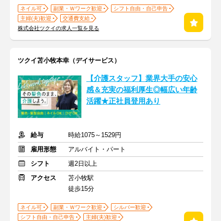
ネイル可
副業・Ｗワーク歓迎
シフト自由・自己申告
主婦(夫)歓迎
交通費支給
株式会社ツクイの求人一覧を見る
ツクイ苫小牧本幸（デイサービス）
【介護スタッフ】業界大手の安心
感＆充実の福利厚生◎幅広い年齢
活躍★正社員登用あり
給与
時給1075～1529円
雇用形態
アルバイト・パート
シフト
週2日以上
アクセス
苫小牧駅
徒歩15分
ネイル可
副業・Ｗワーク歓迎
シルバー歓迎
シフト自由・自己申告
主婦(夫)歓迎