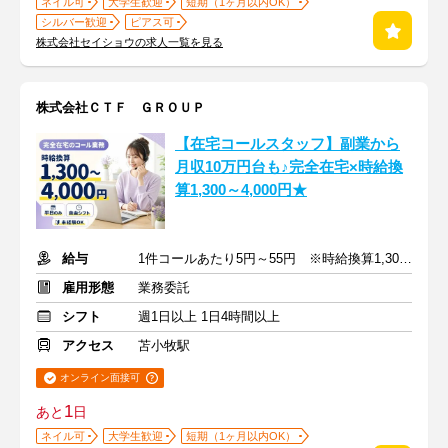
ネイル可
大学生歓迎
短期（1ヶ月以内OK）
シルバー歓迎
ピアス可
株式会社セイショウの求人一覧を見る
株式会社ＣＴＦ ＧＲＯＵＰ
【在宅コールスタッフ】副業から
月収10万円台も♪完全在宅×時給換
算1,300～4,000円★
給与
1件コールあたり5円～55円 ※時給換算1,300円～4,000円
雇用形態
業務委託
シフト
週1日以上 1日4時間以上
アクセス
苫小牧駅
オンライン面接可
1
あと
日
ネイル可
大学生歓迎
短期（1ヶ月以内OK）