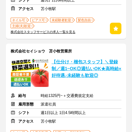
シフト
週5日 1日6時間以上
アクセス
苫小牧駅
ネイル可
ピアス可
未経験者歓迎
髪色自由
主婦(夫)歓迎
株式会社スタッフサービスの求人一覧を見る
株式会社セイショウ 苫小牧営業所
【仕分け・梱包スタッフ】＼登録
制／週1~OK◎週払いOK★高時給×
好待遇♪未経験も歓迎◎
給与
時給1325円~＋交通費規定支給
雇用形態
派遣社員
シフト
週1日以上 1日4.5時間以上
アクセス
苫小牧駅