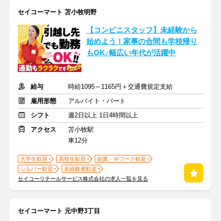
セイコーマート 苫小牧明野
【コンビニスタッフ】未経験から
始めよう！家事の合間も学校帰り
もOK♪幅広い年代が活躍中
給与
時給1095～1165円＋交通費規定支給
雇用形態
アルバイト・パート
シフト
週2日以上 1日4時間以上
アクセス
苫小牧駅
車12分
大学生歓迎
高校生歓迎
副業・Ｗワーク歓迎
シルバー歓迎
未経験者歓迎
セイコーリテールサービス株式会社の求人一覧を見る
セイコーマート 元中野3丁目