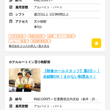
給与
時給1200円～
雇用形態
アルバイト・パート
シフト
週2日以上 1日3時間以上
アクセス
苫小牧駅
車5分
大学生歓迎
高校生歓迎
副業・Ｗワーク歓迎
シルバー歓迎
未経験者歓迎
株式会社ココスの求人一覧を見る
ホテルルートイン苫小牧駅前
【朝食ホールスタッフ】週2日～！
未経験OK！まかない制度あり！
給与
時給1200円＋交通費規定内支給（条件・詳細は面接にて）
雇用形態
アルバイト・パート