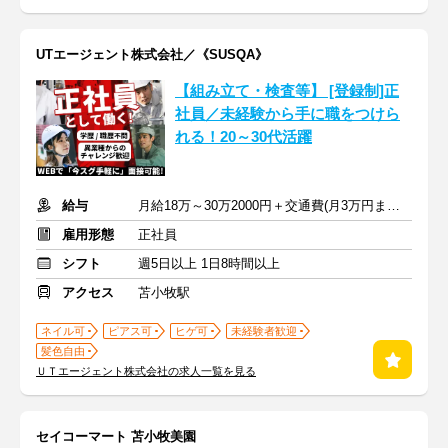
UTエージェント株式会社／《SUSQA》
【組み立て・検査等】 [登録制]正
社員／未経験から手に職をつけら
れる！20～30代活躍
給与
月給18万～30万2000円＋交通費(月3万円まで※規定あり)
雇用形態
正社員
シフト
週5日以上 1日8時間以上
アクセス
苫小牧駅
ネイル可
ピアス可
ヒゲ可
未経験者歓迎
髪色自由
ＵＴエージェント株式会社の求人一覧を見る
セイコーマート 苫小牧美園