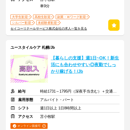
車9分
大学生歓迎
高校生歓迎
副業・Ｗワーク歓迎
シルバー歓迎
未経験者歓迎
セイコーリテールサービス株式会社の求人一覧を見る
ユースタイルケア 札幌/Jb
【暮らしの支援】週1日~OK！新生
活にも合わせやすい◎夜勤でしっ
かり稼げる！/Jb
給与
時給1731～1795円（深夜手当含む）＋交通費支給
雇用形態
アルバイト・パート
シフト
週1日以上 1日8時間以上
アクセス
苫小牧駅
オンライン面接可