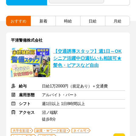
おすすめ
新着
時給
日給
月給
平清警備株式会社
【交通誘導スタッフ】週1日～OK
シニア活躍中◎週払いも相談可★
髪色・ピアスなど自由
給与
日給1万2000円（規定あり）＋交通費
雇用形態
アルバイト・パート
シフト
週1日以上 1日8時間以上
アクセス
沼ノ端駅
徒歩8分
大学生歓迎
副業・Ｗワーク歓迎
ネイル可