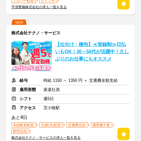
シルバー歓迎
ピアス可
平清警備株式会社の求人一覧を見る
NEW
株式会社テクノ・サービス
【仕分け・梱包】≪登録制≫日払
いもOK！30～50代が活躍中！久し
ぶりのお仕事にもオススメ
給与
時給 1150 ～ 1350 円 ＋ 交通費全額支給
雇用形態
派遣社員
シフト
週5日
アクセス
苫小牧駅
4
あと
日
未経験者歓迎
主婦(夫)歓迎
交通費支給
履歴書不要
髪型自由
株式会社テクノ・サービスの求人一覧を見る