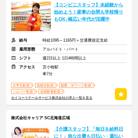
【コンビニスタッフ】未経験から
始めよう！家事の合間も学校帰り
もOK♪幅広い年代が活躍中
給与
時給1095～1165円＋交通費規定支給
雇用形態
アルバイト・パート
シフト
週2日以上 1日4時間以上
アクセス
苫小牧駅
車7分
大学生歓迎
高校生歓迎
副業・Ｗワーク歓迎
シルバー歓迎
未経験者歓迎
セイコーリテールサービス株式会社の求人一覧を見る
株式会社キャリア SC北海道広域
【介護スタッフ】「毎日を給料日
に！」急な出費も日払い・週払い