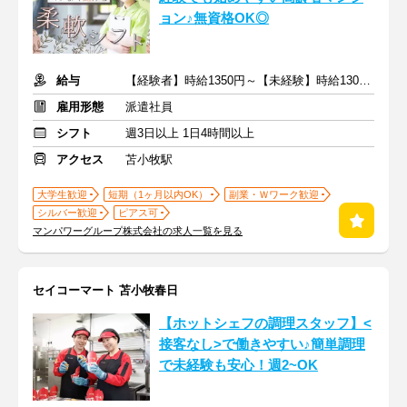
ョン♪無資格OK◎
給与
【経験者】時給1350円～【未経験】時給1300円～ ※交通費全額
雇用形態
派遣社員
シフト
週3日以上 1日4時間以上
アクセス
苫小牧駅
大学生歓迎
短期（1ヶ月以内OK）
副業・Ｗワーク歓迎
シルバー歓迎
ピアス可
マンパワーグループ株式会社の求人一覧を見る
セイコーマート 苫小牧春日
【ホットシェフの調理スタッフ】<
接客なし>で働きやすい♪簡単調理
で未経験も安心！週2~OK