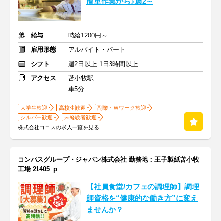
簡単作業から♪週2～
給与
時給1200円～
雇用形態
アルバイト・パート
シフト
週2日以上 1日3時間以上
アクセス
苫小牧駅
車5分
大学生歓迎
高校生歓迎
副業・Ｗワーク歓迎
シルバー歓迎
未経験者歓迎
株式会社ココスの求人一覧を見る
コンパスグループ・ジャパン株式会社 勤務地：王子製紙苫小牧
工場 21405_p
【社員食堂/カフェの調理師】調理
師資格を“健康的な働き方”に変え
ませんか？