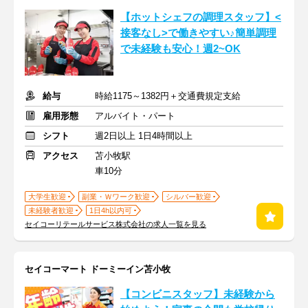
【ホットシェフの調理スタッフ】<
接客なし>で働きやすい♪簡単調理
で未経験も安心！週2~OK
給与
時給1175～1382円＋交通費規定支給
雇用形態
アルバイト・パート
シフト
週2日以上 1日4時間以上
アクセス
苫小牧駅
車10分
大学生歓迎
副業・Ｗワーク歓迎
シルバー歓迎
未経験者歓迎
1日4h以内可
セイコーリテールサービス株式会社の求人一覧を見る
セイコーマート ドーミーイン苫小牧
【コンビニスタッフ】未経験から