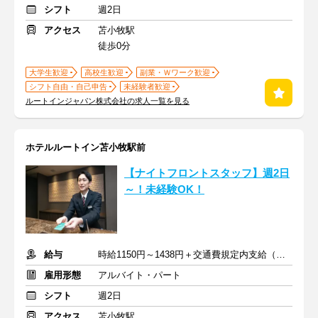
シフト
週2日
アクセス
苫小牧駅
徒歩0分
大学生歓迎
高校生歓迎
副業・Ｗワーク歓迎
シフト自由・自己申告
未経験者歓迎
ルートインジャパン株式会社の求人一覧を見る
ホテルルートイン苫小牧駅前
【ナイトフロントスタッフ】週2日
～！未経験OK！
給与
時給1150円～1438円＋交通費規定内支給（条件・詳細は面接にて）
雇用形態
アルバイト・パート
シフト
週2日
アクセス
苫小牧駅