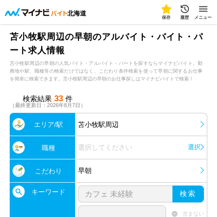
北海道
保存
履歴
メニュー
苫小牧駅周辺の早朝のアルバイト・バイト・パ
ート求人情報
苫小牧駅周辺の早朝の人気バイト・アルバイト・パートを探すならマイナビバイト。勤
務地や駅、職種等の検索だけではなく、こだわり条件検索を使って早朝に関するお仕事
を簡単に検索できます。苫小牧駅周辺の早朝のお仕事探しはマイナビバイトで検索！
33
検索結果
件
（最終更新日：2026年8月7日）
エリア/駅
苫小牧駅周辺
選択してください
選択
職種
早朝
こだわり
キーワード
検索
含まない