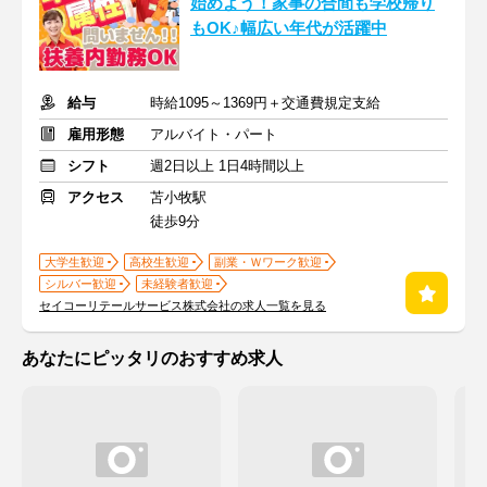
始めよう！家事の合間も学校帰り
もOK♪幅広い年代が活躍中
給与
時給1095～1369円＋交通費規定支給
雇用形態
アルバイト・パート
シフト
週2日以上 1日4時間以上
アクセス
苫小牧駅
徒歩9分
大学生歓迎
高校生歓迎
副業・Ｗワーク歓迎
シルバー歓迎
未経験者歓迎
セイコーリテールサービス株式会社の求人一覧を見る
あなたにピッタリのおすすめ求人