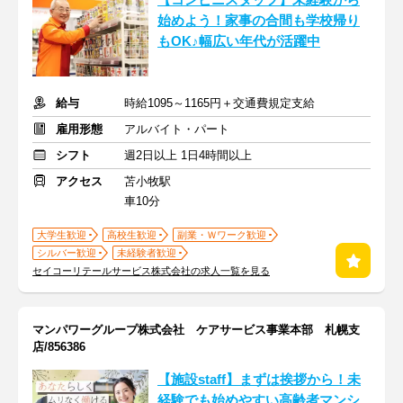
【コンビニスタッフ】未経験から
始めよう！家事の合間も学校帰り
もOK♪幅広い年代が活躍中
給与
時給1095～1165円＋交通費規定支給
雇用形態
アルバイト・パート
シフト
週2日以上 1日4時間以上
アクセス
苫小牧駅
車10分
大学生歓迎
高校生歓迎
副業・Ｗワーク歓迎
シルバー歓迎
未経験者歓迎
セイコーリテールサービス株式会社の求人一覧を見る
マンパワーグループ株式会社 ケアサービス事業本部 札幌支
店/856386
【施設staff】まずは挨拶から！未
経験でも始めやすい高齢者マンシ