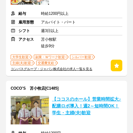
給与
時給1200円以上
雇用形態
アルバイト・パート
シフト
週3日以上
アクセス
苫小牧駅
徒歩9分
大学生歓迎
副業・Ｗワーク歓迎
シルバー歓迎
主婦(夫)歓迎
交通費支給
コンパスグループ・ジャパン株式会社の求人一覧を見る
COCO’S 苫小牧店[C1485]
【ココスのホール】営業時間拡大♪
配膳ロボ導入！週2～短時間OK！
学生・主婦(夫)歓迎