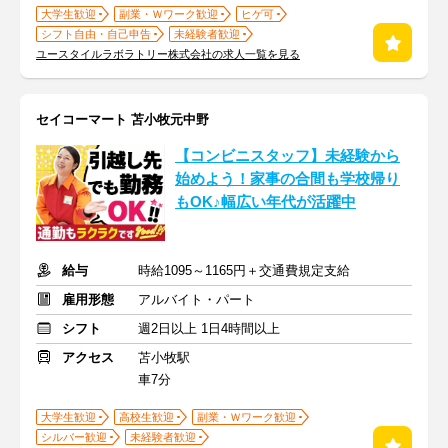
大学生歓迎
副業・Ｗワーク歓迎
ヒゲ可
シフト自由・自己申告
未経験者歓迎
ユースタイルラボラトリー株式会社の求人一覧を見る
セイコーマート 苫小牧元中野
【コンビニスタッフ】未経験から
始めよう！家事の合間も学校帰り
もOK♪幅広い年代が活躍中
給与
時給1095～1165円＋交通費規定支給
雇用形態
アルバイト・パート
シフト
週2日以上 1日4時間以上
アクセス
苫小牧駅
車7分
大学生歓迎
高校生歓迎
副業・Ｗワーク歓迎
シルバー歓迎
未経験者歓迎