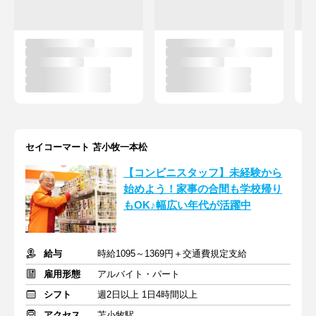
セイコーマート 苫小牧一本松
【コンビニスタッフ】未経験から
始めよう！家事の合間も学校帰り
もOK♪幅広い年代が活躍中
給与
時給1095～1369円＋交通費規定支給
雇用形態
アルバイト・パート
シフト
週2日以上 1日4時間以上
アクセス
苫小牧駅