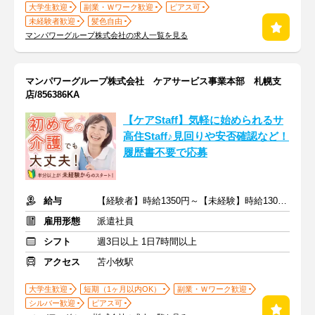
大学生歓迎
副業・Ｗワーク歓迎
ピアス可
未経験者歓迎
髪色自由
マンパワーグループ株式会社の求人一覧を見る
マンパワーグループ株式会社 ケアサービス事業本部 札幌支
店/856386KA
【ケアStaff】気軽に始められるサ
高住Staff♪見回りや安否確認など！
履歴書不要で応募
給与
【経験者】時給1350円～【未経験】時給1300円～ ※交通費全額
雇用形態
派遣社員
シフト
週3日以上 1日7時間以上
アクセス
苫小牧駅
大学生歓迎
短期（1ヶ月以内OK）
副業・Ｗワーク歓迎
シルバー歓迎
ピアス可