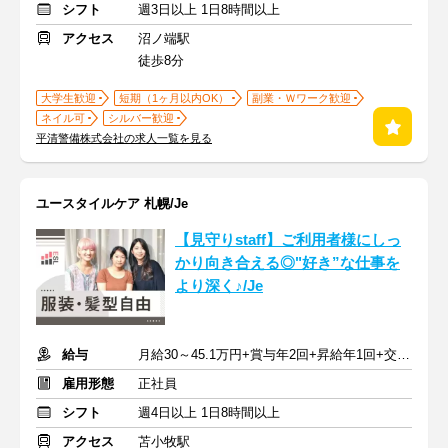
シフト
週3日以上 1日8時間以上
アクセス
沼ノ端駅
徒歩8分
大学生歓迎
短期（1ヶ月以内OK）
副業・Ｗワーク歓迎
ネイル可
シルバー歓迎
平清警備株式会社の求人一覧を見る
ユースタイルケア 札幌/Je
【見守りstaff】ご利用者様にしっ
かり向き合える◎"好き”な仕事を
より深く♪/Je
給与
月給30～45.1万円+賞与年2回+昇給年1回+交通費全額
雇用形態
正社員
シフト
週4日以上 1日8時間以上
アクセス
苫小牧駅