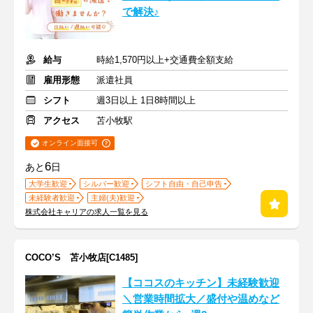
で解決♪
給与
時給1,570円以上+交通費全額支給
雇用形態
派遣社員
シフト
週3日以上 1日8時間以上
アクセス
苫小牧駅
オンライン面接可
6
あと
日
大学生歓迎
シルバー歓迎
シフト自由・自己申告
未経験者歓迎
主婦(夫)歓迎
株式会社キャリアの求人一覧を見る
COCO’S 苫小牧店[C1485]
【ココスのキッチン】未経験歓迎
＼営業時間拡大／盛付や温めなど