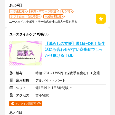
4
あと
日
大学生歓迎
副業・Ｗワーク歓迎
ヒゲ可
シフト自由・自己申告
未経験者歓迎
ユースタイルラボラトリー株式会社の求人一覧を見る
ユースタイルケア 札幌/Jb
【暮らしの支援】週1日~OK！新生
活にも合わせやすい◎夜勤でしっ
かり稼げる！/Jb
給与
時給1731～1795円（深夜手当含む）＋交通費支給
雇用形態
アルバイト・パート
シフト
週1日以上 1日8時間以上
アクセス
苫小牧駅
オンライン面接可
4
あと
日