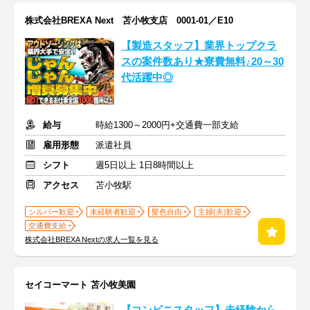
株式会社BREXA Next 苫小牧支店 0001-01／E10
【製造スタッフ】業界トップクラ
スの案件数あり★寮費無料♪20～30
代活躍中◎
給与
時給1300～2000円+交通費一部支給
雇用形態
派遣社員
シフト
週5日以上 1日8時間以上
アクセス
苫小牧駅
シルバー歓迎
未経験者歓迎
髪色自由
主婦(夫)歓迎
交通費支給
株式会社BREXA Nextの求人一覧を見る
セイコーマート 苫小牧美園