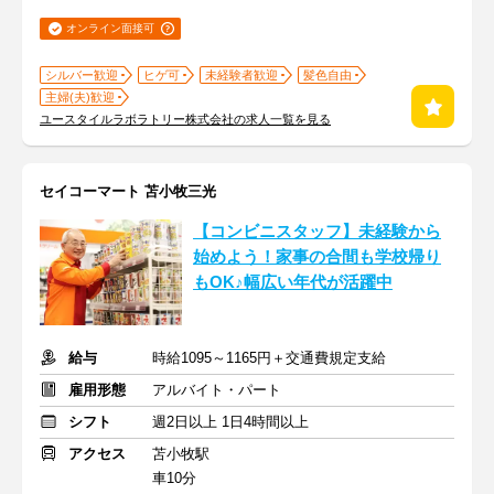
オンライン面接可
シルバー歓迎
ヒゲ可
未経験者歓迎
髪色自由
主婦(夫)歓迎
ユースタイルラボラトリー株式会社の求人一覧を見る
セイコーマート 苫小牧三光
【コンビニスタッフ】未経験から
始めよう！家事の合間も学校帰り
もOK♪幅広い年代が活躍中
給与
時給1095～1165円＋交通費規定支給
雇用形態
アルバイト・パート
シフト
週2日以上 1日4時間以上
アクセス
苫小牧駅
車10分