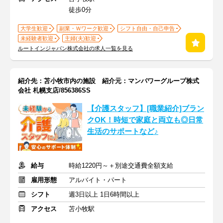
徒歩0分
大学生歓迎
副業・Ｗワーク歓迎
シフト自由・自己申告
未経験者歓迎
主婦(夫)歓迎
ルートインジャパン株式会社の求人一覧を見る
紹介先：苫小牧市内の施設 紹介元：マンパワーグループ株式
会社 札幌支店/856386SS
【介護スタッフ】[職業紹介]ブラン
クOK！時短で家庭と両立も◎日常
生活のサポートなど♪
給与
時給1220円～＋別途交通費全額支給
雇用形態
アルバイト・パート
シフト
週3日以上 1日6時間以上
アクセス
苫小牧駅