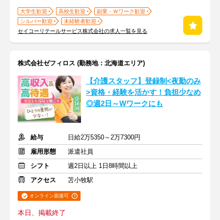
大学生歓迎
高校生歓迎
副業・Ｗワーク歓迎
シルバー歓迎
未経験者歓迎
セイコーリテールサービス株式会社の求人一覧を見る
株式会社ゼフィロス (勤務地：北海道エリア)
【介護スタッフ】登録制<夜勤のみ
>資格・経験を活かす！負担少なめ
◎週2日～Wワークにも
給与
日給2万5350～2万7300円
雇用形態
派遣社員
シフト
週2日以上 1日8時間以上
アクセス
苫小牧駅
オンライン面接可
本日、掲載終了