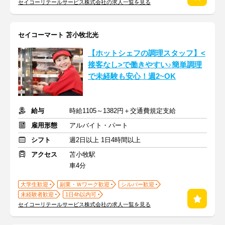
セイコーリテールサービス株式会社の求人一覧を見る
セイコーマート 苫小牧北光
【ホットシェフの調理スタッフ】<
接客なし>で働きやすい♪簡単調理
で未経験も安心！週2~OK
給与
時給1105～1382円＋交通費規定支給
雇用形態
アルバイト・パート
シフト
週2日以上 1日4時間以上
アクセス
苫小牧駅
車4分
大学生歓迎
副業・Ｗワーク歓迎
シルバー歓迎
未経験者歓迎
1日4h以内可
セイコーリテールサービス株式会社の求人一覧を見る