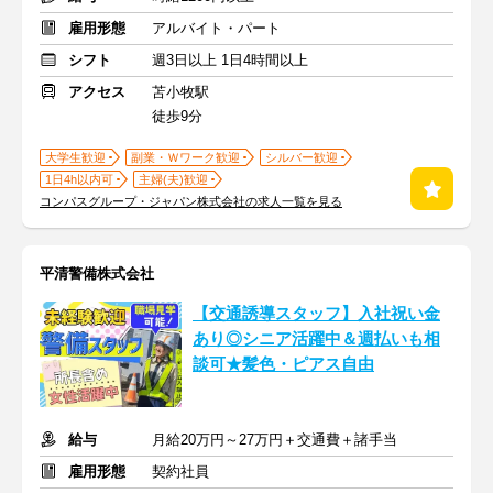
雇用形態
アルバイト・パート
シフト
週3日以上 1日4時間以上
アクセス
苫小牧駅
徒歩9分
大学生歓迎
副業・Ｗワーク歓迎
シルバー歓迎
1日4h以内可
主婦(夫)歓迎
コンパスグループ・ジャパン株式会社の求人一覧を見る
平清警備株式会社
【交通誘導スタッフ】入社祝い金
あり◎シニア活躍中＆週払いも相
談可★髪色・ピアス自由
給与
月給20万円～27万円＋交通費＋諸手当
雇用形態
契約社員