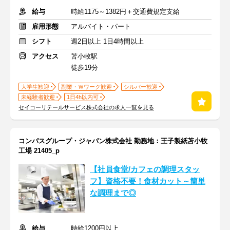
給与
時給1175～1382円＋交通費規定支給
雇用形態
アルバイト・パート
シフト
週2日以上 1日4時間以上
アクセス
苫小牧駅
徒歩19分
大学生歓迎
副業・Ｗワーク歓迎
シルバー歓迎
未経験者歓迎
1日4h以内可
セイコーリテールサービス株式会社の求人一覧を見る
コンパスグループ・ジャパン株式会社 勤務地：王子製紙苫小牧
工場 21405_p
【社員食堂/カフェの調理スタッ
フ】資格不要！食材カット～簡単
な調理まで◎
給与
時給1200円以上