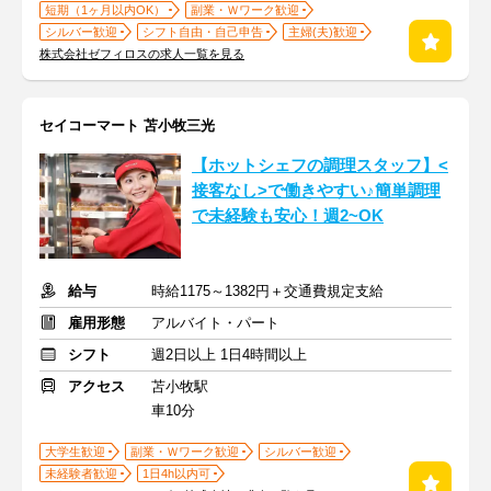
短期（1ヶ月以内OK）
副業・Ｗワーク歓迎
シルバー歓迎
シフト自由・自己申告
主婦(夫)歓迎
株式会社ゼフィロスの求人一覧を見る
セイコーマート 苫小牧三光
【ホットシェフの調理スタッフ】<
接客なし>で働きやすい♪簡単調理
で未経験も安心！週2~OK
給与
時給1175～1382円＋交通費規定支給
雇用形態
アルバイト・パート
シフト
週2日以上 1日4時間以上
アクセス
苫小牧駅
車10分
大学生歓迎
副業・Ｗワーク歓迎
シルバー歓迎
未経験者歓迎
1日4h以内可