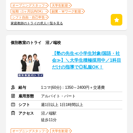
オープニングスタッフ
大学生歓迎
短期（1ヶ月以内OK）
副業・Ｗワーク歓迎
シフト自由・自己申告
家庭教師のトライの求人一覧を見る
個別教室のトライ 沼ノ端校
【塾の先生≪小学生対象/国語・社
会≫】＼大学生積極採用中／1科目
だけの指導で◎私服OK！
給与
1コマ(60分)：1350～2400円＋交通費
雇用形態
アルバイト・パート
シフト
週1日以上 1日1時間以上
アクセス
沼ノ端駅
徒歩11分
オープニングスタッフ
大学生歓迎