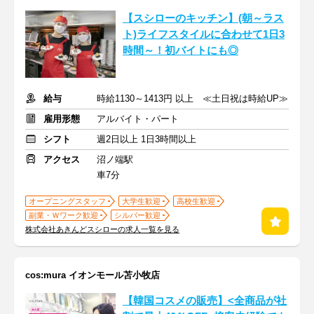
【スシローのキッチン】(朝～ラス
ト)ライフスタイルに合わせて1日3
時間～！初バイトにも◎
給与
時給1130～1413円 以上 ≪土日祝は時給UP≫
雇用形態
アルバイト・パート
シフト
週2日以上 1日3時間以上
アクセス
沼ノ端駅
車7分
オープニングスタッフ
大学生歓迎
高校生歓迎
副業・Ｗワーク歓迎
シルバー歓迎
株式会社あきんどスシローの求人一覧を見る
cos:mura イオンモール苫小牧店
【韓国コスメの販売】<全商品が社