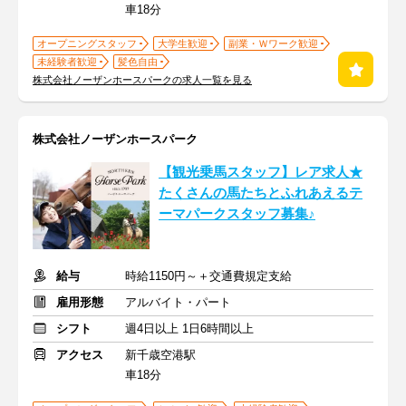
車18分
オープニングスタッフ
大学生歓迎
副業・Ｗワーク歓迎
未経験者歓迎
髪色自由
株式会社ノーザンホースパークの求人一覧を見る
株式会社ノーザンホースパーク
【観光乗馬スタッフ】レア求人★
たくさんの馬たちとふれあえるテ
ーマパークスタッフ募集♪
給与
時給1150円～＋交通費規定支給
雇用形態
アルバイト・パート
シフト
週4日以上 1日6時間以上
アクセス
新千歳空港駅
車18分