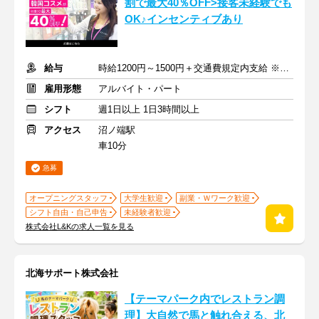
割で最大40％OFF>接客未経験でも
OK♪インセンティブあり
給与
時給1200円～1500円＋交通費規定内支給 ※インセンティブあり
雇用形態
アルバイト・パート
シフト
週1日以上 1日3時間以上
アクセス
沼ノ端駅
車10分
急募
オープニングスタッフ
大学生歓迎
副業・Ｗワーク歓迎
シフト自由・自己申告
未経験者歓迎
株式会社L&Kの求人一覧を見る
北海サポート株式会社
【テーマパーク内でレストラン調
理】大自然で馬と触れ合える、北