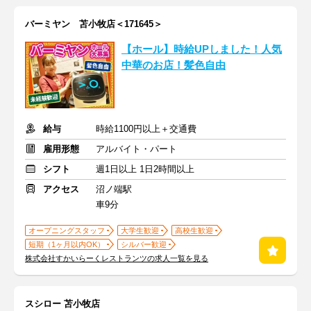
バーミヤン 苫小牧店＜171645＞
【ホール】時給UPしました！人気
中華のお店！髪色自由
給与
時給1100円以上＋交通費
雇用形態
アルバイト・パート
シフト
週1日以上 1日2時間以上
アクセス
沼ノ端駅
車9分
オープニングスタッフ
大学生歓迎
高校生歓迎
短期（1ヶ月以内OK）
シルバー歓迎
株式会社すかいらーくレストランツの求人一覧を見る
スシロー 苫小牧店