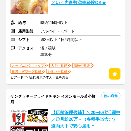
という声多数◎未経験OK★
給与
時給1150円以上
雇用形態
アルバイト・パート
シフト
週2日以上 1日4時間以上
アクセス
沼ノ端駅
車10分
オープニングスタッフ
大学生歓迎
高校生歓迎
副業・Ｗワーク歓迎
シルバー歓迎
ビアードパパ合同募集の求人一覧を見る
他の店舗
ケンタッキーフライドチキン イオンモール苫小牧
店
【店舗管理候補】＼20~40代活躍中
／◎月給26万～（各種手当含む）
道内大手で安心雇用＊