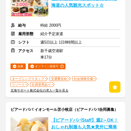
海道の人気観光スポット☆
給与
時給 2000円
雇用形態
紹介予定派遣
シフト
週5日以上 1日8時間以上
アクセス
新千歳空港駅
車17分
急募
オンライン面接可
オープニングスタッフ
交通費支給
社会保険完備
リゾート
社員登用あり
北海サポート株式会社の求人一覧を見る
ビアードパパ イオンモール苫小牧店（ビアードパパ合同募集）
【ビアードパパStaff】週2～OK！
おしゃれ制服も人気★意外に簡単