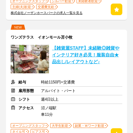
オープニングスタッフ
シルバー歓迎
未経験者歓迎
主婦(夫)歓迎
交通費支給
株式会社ノーザンホースパークの求人一覧を見る
NEW
ワンズテラス イオンモール苫小牧
【雑貨屋STAFF】未経験◎雑貨や
インテリア好き必見！服装自由★
品出し/レイアウトなど♪
給与
時給1150円+交通費
雇用形態
アルバイト・パート
シフト
週4日以上
アクセス
沼ノ端駅
車11分
オープニングスタッフ
大学生歓迎
副業・Ｗワーク歓迎
ネイル可
ピアス可