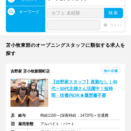
キーワード
検索
含まない
苫小牧東部のオープニングスタッフに類似する求人を
探す
他の店舗
吉野家 苫小牧新開町店
【吉野家スタッフ】夜勤なし｜40
代～50代主婦さん活躍中！短時
間・扶養内OK★履歴書不要
給与
時給1150～(深夜時給：1472円)＋交通費
雇用形態
アルバイト・パート