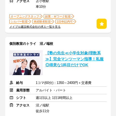
アクセス
苫小牧駅
車10分
オープニングスタッフ
副業・Ｗワーク歓迎
シルバー歓迎
未経験者歓迎
1日4h以内可
メイプル建設株式会社の求人一覧を見る
個別教室のトライ 沼ノ端校
【塾の先生≪小学生対象/理数系
≫】完全マンツーマン指導！私服
◎得意な1科目だけでOK
給与
1コマ(60分)：1350～2400円＋交通費
雇用形態
アルバイト・パート
シフト
週1日以上 1日1時間以上
アクセス
沼ノ端駅
徒歩11分