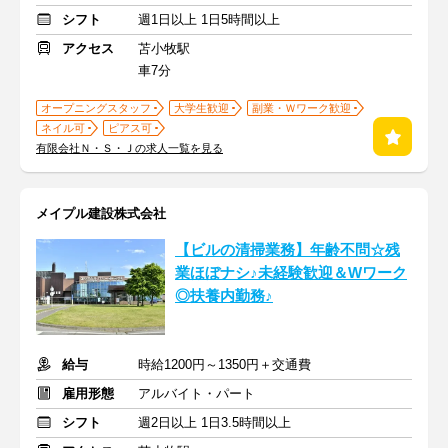
シフト
週1日以上 1日5時間以上
アクセス
苫小牧駅
車7分
オープニングスタッフ
大学生歓迎
副業・Ｗワーク歓迎
ネイル可
ピアス可
有限会社Ｎ・Ｓ・Ｊの求人一覧を見る
メイプル建設株式会社
【ビルの清掃業務】年齢不問☆残
業ほぼナシ♪未経験歓迎＆Wワーク
◎扶養内勤務♪
給与
時給1200円～1350円＋交通費
雇用形態
アルバイト・パート
シフト
週2日以上 1日3.5時間以上