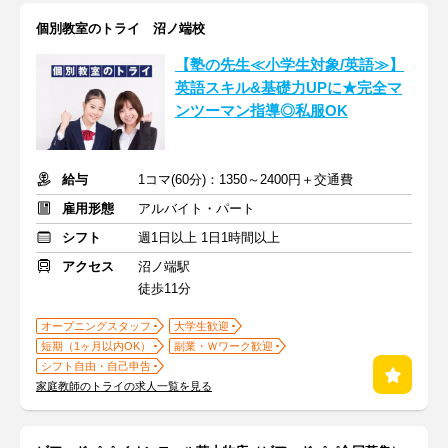
個別教室のトライ 沼ノ端校
【塾の先生≪小学生対象/英語≫】
英語スキル&基礎力UPに★完全マ
ンツーマン指導◎私服OK
給与
1コマ(60分)：1350～2400円＋交通費
雇用形態
アルバイト・パート
シフト
週1日以上 1日1時間以上
アクセス
沼ノ端駅
徒歩11分
オープニングスタッフ
大学生歓迎
短期（1ヶ月以内OK）
副業・Ｗワーク歓迎
シフト自由・自己申告
家庭教師のトライの求人一覧を見る