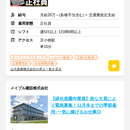
給与
月給26万～(各種手当含む) + 交通費規定支給
雇用形態
正社員
シフト
週5日以上 1日8時間以上
アクセス
苫小牧駅
車15分
オープニングスタッフ
シルバー歓迎
主婦(夫)歓迎
交通費支給
社会保険完備
山大産業株式会社の求人一覧を見る
メイプル建設株式会社
【緑化造園作業員】急な欠員によ
り緊急募集！11月末までの季節雇
用♪一気に稼げるお仕事◎