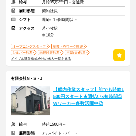
給与
月給35万2千円＋交通費
雇用形態
契約社員
シフト
週5日 1日8時間以上
アクセス
苫小牧駅
車10分
オープニングスタッフ
副業・Ｗワーク歓迎
シルバー歓迎
未経験者歓迎
主婦(夫)歓迎
メイプル建設株式会社の求人一覧を見る
有限会社N・S・J
【船内作業スタッフ】誰でも時給1
500円スタート★週払い×短時間◎
Wワーカー多数活躍中◎
給与
時給1500円～
雇用形態
アルバイト・パート