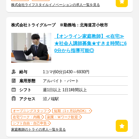
株式会社ライフスタイルイノベーションの求人一覧を見る
株式会社トライグループ ※勤務地：北海道苫小牧市
【オンライン家庭教師】≪在宅≫
★社会人講師募集★すきま時間に6
0分から指導可能◎
給与
1コマ(60分)1430～6930円
雇用形態
アルバイト・パート
シフト
週1日以上 1日1時間以上
アクセス
沼ノ端駅
オープニングスタッフ
短期（1ヶ月以内OK）
在宅ワーク・内職
副業・Ｗワーク歓迎
シフト自由・自己申告
家庭教師のトライの求人一覧を見る