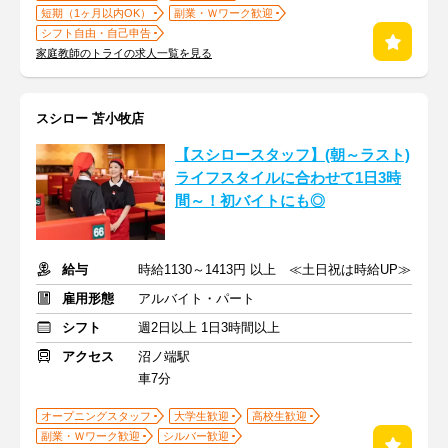
短期（1ヶ月以内OK）
副業・Ｗワーク歓迎
シフト自由・自己申告
家庭教師のトライの求人一覧を見る
スシロー 苫小牧店
【スシロースタッフ】(朝～ラスト)
ライフスタイルに合わせて1日3時
間～！初バイトにも◎
給与
時給1130～1413円 以上 ≪土日祝は時給UP≫
雇用形態
アルバイト・パート
シフト
週2日以上 1日3時間以上
アクセス
沼ノ端駅
車7分
オープニングスタッフ
大学生歓迎
高校生歓迎
副業・Ｗワーク歓迎
シルバー歓迎