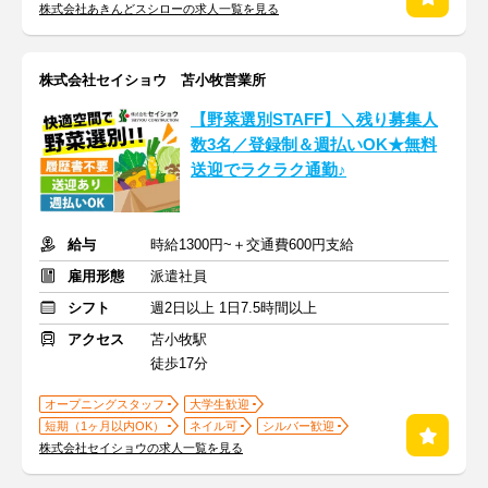
株式会社あきんどスシローの求人一覧を見る
株式会社セイショウ 苫小牧営業所
【野菜選別STAFF】＼残り募集人
数3名／登録制＆週払いOK★無料
送迎でラクラク通勤♪
給与
時給1300円~＋交通費600円支給
雇用形態
派遣社員
シフト
週2日以上 1日7.5時間以上
アクセス
苫小牧駅
徒歩17分
オープニングスタッフ
大学生歓迎
短期（1ヶ月以内OK）
ネイル可
シルバー歓迎
株式会社セイショウの求人一覧を見る