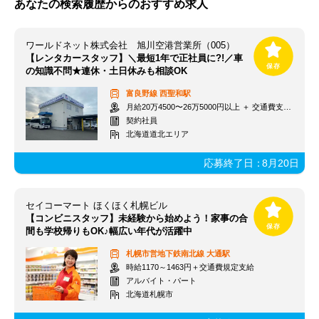
あなたの検索履歴からのおすすめ求人
ワールドネット株式会社 旭川空港営業所（005）
【レンタカースタッフ】＼最短1年で正社員に?!／車
の知識不問★連休・土日休みも相談OK
富良野線
西聖和駅
月給20万4500〜26万5000円以上 ＋ 交通費支給 ＋ 賞与(年2回)
契約社員
北海道道北エリア
応募終了日：
8月20日
セイコーマート ほくほく札幌ビル
【コンビニスタッフ】未経験から始めよう！家事の合
間も学校帰りもOK♪幅広い年代が活躍中
札幌市営地下鉄南北線
大通駅
時給1170～1463円＋交通費規定支給
アルバイト・パート
北海道札幌市