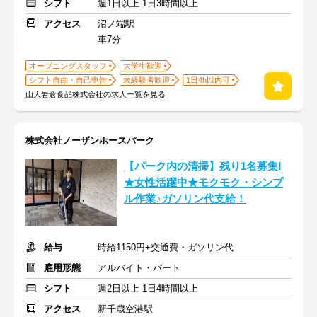
シフト
週1日以上 1日3時間以上
アクセス
沼ノ端駅
車7分
オープニングスタッフ
大学生歓迎
シフト自由・自己申告
未経験者歓迎
1日4h以内可
山大岩倉食品株式会社の求人一覧を見る
株式会社ノーザンホースパーク
【パーク内の清掃】残り1名募集!
★女性活躍中★モクモク・シンプ
ル作業♪ガソリン代支給！
給与
時給1150円+交通費・ガソリン代
雇用形態
アルバイト・パート
シフト
週2日以上 1日4時間以上
アクセス
新千歳空港駅