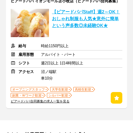
ビアードパパ イオンモール苫小牧店（ビアードパパ合同募集）
【ビアードパパStaff】週2～OK！
おしゃれ制服も人気★意外に簡単
という声多数◎未経験OK★
給与
時給1150円以上
雇用形態
アルバイト・パート
シフト
週2日以上 1日4時間以上
アクセス
沼ノ端駅
車10分
オープニングスタッフ
大学生歓迎
高校生歓迎
副業・Ｗワーク歓迎
シルバー歓迎
ビアードパパ合同募集の求人一覧を見る