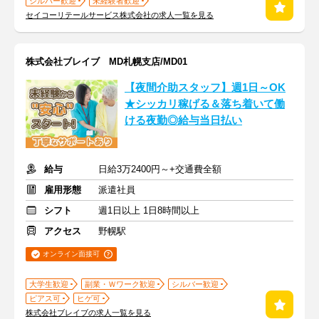
シルバー歓迎
未経験者歓迎
セイコーリテールサービス株式会社の求人一覧を見る
株式会社ブレイブ MD札幌支店/MD01
【夜間介助スタッフ】週1日～OK
★シッカリ稼げる＆落ち着いて働
ける夜勤◎給与当日払い
給与
日給3万2400円～+交通費全額
雇用形態
派遣社員
シフト
週1日以上 1日8時間以上
アクセス
野幌駅
オンライン面接可
大学生歓迎
副業・Ｗワーク歓迎
シルバー歓迎
ピアス可
ヒゲ可
株式会社ブレイブの求人一覧を見る