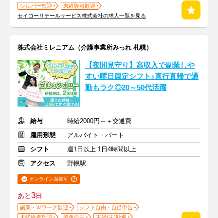
シルバー歓迎
未経験者歓迎
セイコーリテールサービス株式会社の求人一覧を見る
株式会社ミレニアム（介護事業所みっれ 札幌）
【夜間見守り】高収入で副業しや
すい曜日固定シフト♪直行直帰で通
勤もラク◎20～50代活躍
給与
時給2000円～＋交通費
雇用形態
アルバイト・パート
シフト
週1日以上 1日4時間以上
アクセス
野幌駅
オンライン面接可
3
あと
日
副業・Ｗワーク歓迎
シフト自由・自己申告
未経験者歓迎
髪色自由
主婦(夫)歓迎