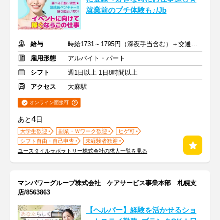
就業前のプチ体験も♪/Jb
給与
時給1731～1795円（深夜手当含む）＋交通費支給
雇用形態
アルバイト・パート
シフト
週1日以上 1日8時間以上
アクセス
大麻駅
オンライン面接可
4
あと
日
大学生歓迎
副業・Ｗワーク歓迎
ヒゲ可
シフト自由・自己申告
未経験者歓迎
ユースタイルラボラトリー株式会社の求人一覧を見る
マンパワーグループ株式会社 ケアサービス事業本部 札幌支
店/8563863
【ヘルパー】経験を活かせるショ