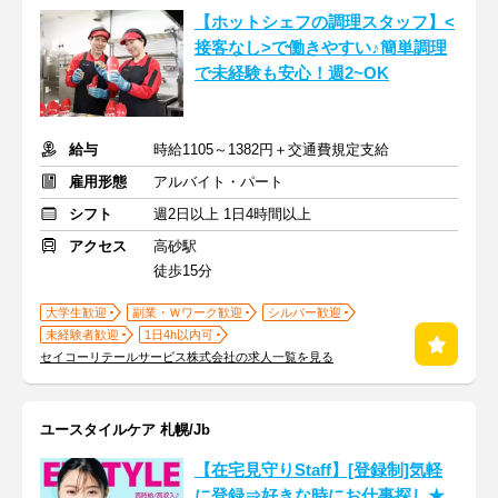
【ホットシェフの調理スタッフ】<
接客なし>で働きやすい♪簡単調理
で未経験も安心！週2~OK
給与
時給1105～1382円＋交通費規定支給
雇用形態
アルバイト・パート
シフト
週2日以上 1日4時間以上
アクセス
高砂駅
徒歩15分
大学生歓迎
副業・Ｗワーク歓迎
シルバー歓迎
未経験者歓迎
1日4h以内可
セイコーリテールサービス株式会社の求人一覧を見る
ユースタイルケア 札幌/Jb
【在宅見守りStaff】[登録制]気軽
に登録⇒好きな時にお仕事探し★