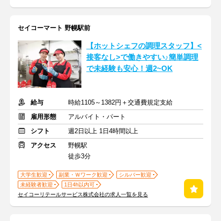
セイコーマート 野幌駅前
【ホットシェフの調理スタッフ】<
接客なし>で働きやすい♪簡単調理
で未経験も安心！週2~OK
給与
時給1105～1382円＋交通費規定支給
雇用形態
アルバイト・パート
シフト
週2日以上 1日4時間以上
アクセス
野幌駅
徒歩3分
大学生歓迎
副業・Ｗワーク歓迎
シルバー歓迎
未経験者歓迎
1日4h以内可
セイコーリテールサービス株式会社の求人一覧を見る