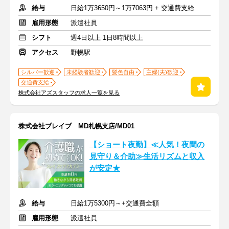
給与
日給1万3650円～1万7063円 + 交通費支給
雇用形態
派遣社員
シフト
週4日以上 1日8時間以上
アクセス
野幌駅
シルバー歓迎
未経験者歓迎
髪色自由
主婦(夫)歓迎
交通費支給
株式会社アズスタッフの求人一覧を見る
株式会社ブレイブ MD札幌支店/MD01
【ショート夜勤】≪人気！夜間の
見守り＆介助≫生活リズムと収入
が安定★
給与
日給1万5300円～+交通費全額
雇用形態
派遣社員