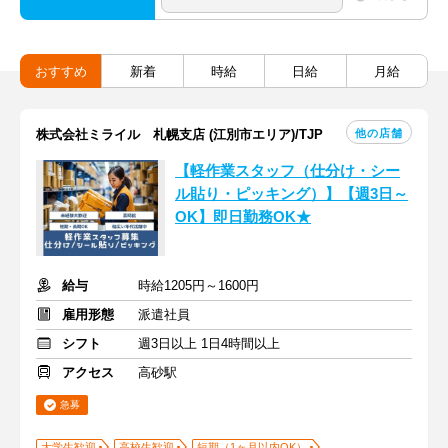
おすすめ
新着
時給
日給
月給
他の店舗
株式会社ミライル 札幌支店 (江別市エリア)/TJP
【軽作業スタッフ（仕分け・シー
ル貼り・ピッキング）】【週3日～
OK】即日勤務OK★
給与
時給1205円～1600円
雇用形態
派遣社員
シフト
週3日以上 1日4時間以上
アクセス
高砂駅
急募
大学生歓迎
高校生歓迎
短期（1ヶ月以内OK）