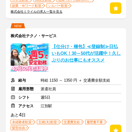
副業・Ｗワーク歓迎
シルバー歓迎
株式会社ミライルの求人一覧を見る
NEW
株式会社テクノ・サービス
【仕分け・梱包】≪登録制≫日払
いもOK！30～50代が活躍中！久し
ぶりのお仕事にもオススメ
給与
時給 1150 ～ 1350 円 ＋ 交通費全額支給
雇用形態
派遣社員
シフト
週5日
アクセス
江別駅
4
あと
日
未経験者歓迎
主婦(夫)歓迎
交通費支給
履歴書不要
髪型自由