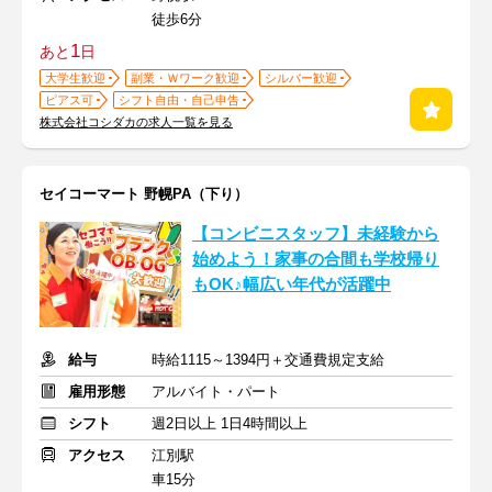
徒歩6分
1
あと
日
大学生歓迎
副業・Ｗワーク歓迎
シルバー歓迎
ピアス可
シフト自由・自己申告
株式会社コシダカの求人一覧を見る
セイコーマート 野幌PA（下り）
【コンビニスタッフ】未経験から
始めよう！家事の合間も学校帰り
もOK♪幅広い年代が活躍中
給与
時給1115～1394円＋交通費規定支給
雇用形態
アルバイト・パート
シフト
週2日以上 1日4時間以上
アクセス
江別駅
車15分