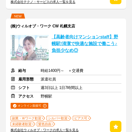
株式会社テクノ・サービスの求人一覧を見る
NEW
(株)ウィルオブ・ワーク CW 札幌支店
【高齢者向けマンションstaff】野
幌駅!清潔で快適な施設で働こう♪
負担少なめ◎
給与
時給1400円～ ＋交通費
雇用形態
派遣社員
シフト
週3日以上 1日7時間以上
アクセス
野幌駅
オンライン面接可
副業・Ｗワーク歓迎
シルバー歓迎
ピアス可
未経験者歓迎
髪色自由
株式会社ウィルオブ・ワークの求人一覧を見る