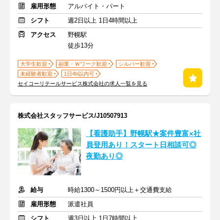
雇用形態
アルバイト・パート
シフト
週2日以上 1日4時間以上
アクセス
野幌駅
徒歩13分
大学生歓迎
副業・Ｗワーク歓迎
シルバー歓迎
未経験者歓迎
1日4h以内可
セイコーリテールサービス株式会社の求人一覧を見る
株式会社スタッフサービス/J10507913
【看護助手】野幌駅★案件豊富×社
員登用あり！スタート日相談可◎
夜勤あり◎
給与
時給1300～1500円以上＋交通費支給
雇用形態
派遣社員
シフト
週3日以上 1日7時間以上