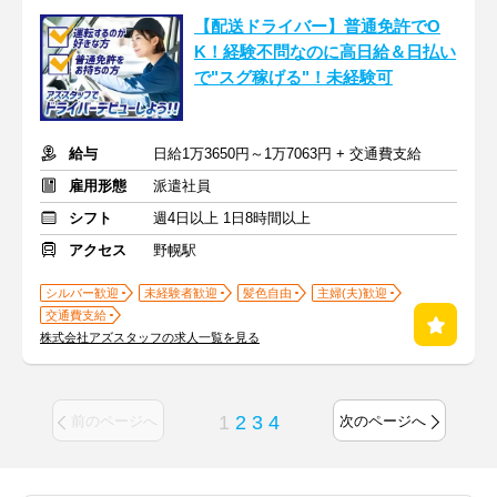
【配送ドライバー】普通免許でO
K！経験不問なのに高日給＆日払い
で"スグ稼げる"！未経験可
給与
日給1万3650円～1万7063円 + 交通費支給
雇用形態
派遣社員
シフト
週4日以上 1日8時間以上
アクセス
野幌駅
シルバー歓迎
未経験者歓迎
髪色自由
主婦(夫)歓迎
交通費支給
株式会社アズスタッフの求人一覧を見る
1
2
3
4
前のページへ
次のページへ