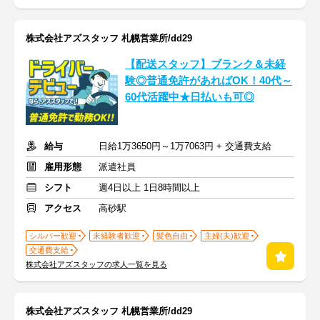
株式会社アズスタッフ 札幌営業所/dd29
【配送スタッフ】ブランク＆未経
験◎普通免許があればOK！40代～
60代活躍中★日払いも可◎
給与
日給1万3650円～1万7063円 + 交通費支給
雇用形態
派遣社員
シフト
週4日以上 1日8時間以上
アクセス
高砂駅
シルバー歓迎
未経験者歓迎
髪色自由
主婦(夫)歓迎
交通費支給
株式会社アズスタッフの求人一覧を見る
株式会社アズスタッフ 札幌営業所/dd29