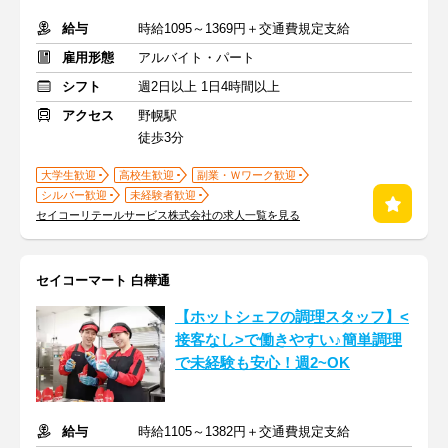
給与
時給1095～1369円＋交通費規定支給
雇用形態
アルバイト・パート
シフト
週2日以上 1日4時間以上
アクセス
野幌駅
徒歩3分
大学生歓迎
高校生歓迎
副業・Ｗワーク歓迎
シルバー歓迎
未経験者歓迎
セイコーリテールサービス株式会社の求人一覧を見る
セイコーマート 白樺通
【ホットシェフの調理スタッフ】<
接客なし>で働きやすい♪簡単調理
で未経験も安心！週2~OK
給与
時給1105～1382円＋交通費規定支給