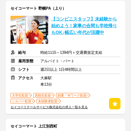
セイコーマート 野幌PA（上り）
【コンビニスタッフ】未経験から
始めよう！家事の合間も学校帰り
もOK♪幅広い年代が活躍中
給与
時給1115～1394円＋交通費規定支給
雇用形態
アルバイト・パート
シフト
週2日以上 1日4時間以上
アクセス
大麻駅
車13分
大学生歓迎
高校生歓迎
副業・Ｗワーク歓迎
シルバー歓迎
未経験者歓迎
セイコーリテールサービス株式会社の求人一覧を見る
セイコーマート 上江別西町