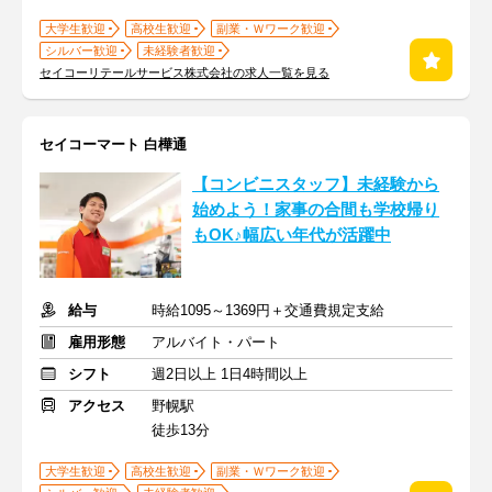
大学生歓迎
高校生歓迎
副業・Ｗワーク歓迎
シルバー歓迎
未経験者歓迎
セイコーリテールサービス株式会社の求人一覧を見る
セイコーマート 白樺通
【コンビニスタッフ】未経験から
始めよう！家事の合間も学校帰り
もOK♪幅広い年代が活躍中
給与
時給1095～1369円＋交通費規定支給
雇用形態
アルバイト・パート
シフト
週2日以上 1日4時間以上
アクセス
野幌駅
徒歩13分
大学生歓迎
高校生歓迎
副業・Ｗワーク歓迎