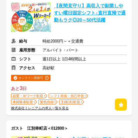
【夜間見守り】高収入で副業しや
すい曜日固定シフト♪直行直帰で通
勤もラク◎20～50代活躍
給与
時給2000円～＋交通費
雇用形態
アルバイト・パート
シフト
週1日以上 1日4時間以上
アクセス
高砂駅
オンライン面接可
3
あと
日
副業・Ｗワーク歓迎
シフト自由・自己申告
未経験者歓迎
髪色自由
主婦(夫)歓迎
株式会社ミレニアムの求人一覧を見る
ガスト 江別幸町店＜012800＞