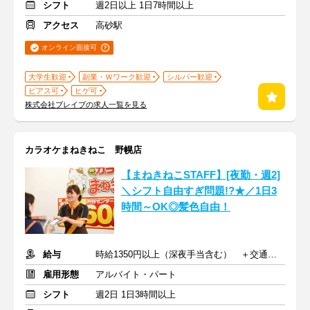
シフト
週2日以上 1日7時間以上
アクセス
高砂駅
オンライン面接可
大学生歓迎
副業・Ｗワーク歓迎
シルバー歓迎
ピアス可
ヒゲ可
株式会社ブレイブの求人一覧を見る
カラオケまねきねこ 野幌店
【まねきねこSTAFF】[夜勤・週2]
＼シフト自由すぎ問題!?★／1日3
時間～OK◎髪色自由！
給与
時給1350円以上（深夜手当含む） ＋交通費支給
雇用形態
アルバイト・パート
シフト
週2日 1日3時間以上