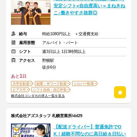
安定シフト×自由度高い＝まねきね
こ♪働きやすさ抜群◎
給与
時給1080円以上 ＋交通費支給
雇用形態
アルバイト・パート
シフト
週3日以上 1日3時間以上
アクセス
野幌駅
徒歩6分
1
あと
日
大学生歓迎
副業・Ｗワーク歓迎
シルバー歓迎
ピアス可
シフト自由・自己申告
株式会社コシダカの求人一覧を見る
株式会社アズスタッフ 札幌営業所/dd29
【配送ドライバー】普通免許でO
K！経験不問なのに高日給＆日払い