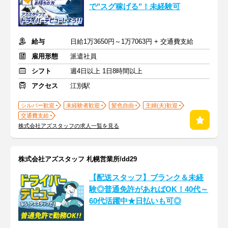
で"スグ稼げる"！未経験可
給与
日給1万3650円～1万7063円 + 交通費支給
雇用形態
派遣社員
シフト
週4日以上 1日8時間以上
アクセス
江別駅
シルバー歓迎
未経験者歓迎
髪色自由
主婦(夫)歓迎
交通費支給
株式会社アズスタッフの求人一覧を見る
株式会社アズスタッフ 札幌営業所/dd29
【配送スタッフ】ブランク＆未経
験◎普通免許があればOK！40代～
60代活躍中★日払いも可◎