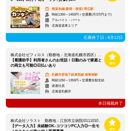
根室本線(新得－根室)
帯広駅
時給1300～1450円＋交通費(月3万円まで)
アルバイト・パート
北海道道東エリア
応募終了日：
8月12日
株式会社ゼフィロス（勤務地：北海道札幌市西区）※案件ID：北00040
【看護助手】利用者さんのお世話！日勤のみで家庭と
の両立も可能◎日払いあり
札幌市営地下鉄東西線
発寒南駅
時給1250～1350円＋交通費全額支給
派遣社員
北海道札幌市
本日掲載終了
株式会社ソラスト 勤務地：江別市立病院/0111010278-016
【データ入力】未経験OK♪コツコツPC入力◎一生モ