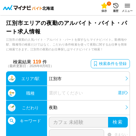
0
北海道
保存
履歴
メニュー
江別市エリアの夜勤のアルバイト・バイト・パ
ート求人情報
江別市の夜勤の人気バイト・アルバイト・パートを探すならマイナビバイト。勤務地や
駅、職種等の検索だけではなく、こだわり条件検索を使って夜勤に関するお仕事を簡単
に検索できます。江別市の夜勤のお仕事探しはマイナビバイトで検索！
119
検索結果
件
検索条件を登録
（最終更新日：2026年8月8日）
エリア/駅
江別市
選択してください
選択
職種
夜勤
こだわり
キーワード
検索
含まない