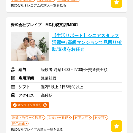
株式会社ミレニアムの求人一覧を見る
株式会社ブレイブ MD札幌支店/MD01
【生活サポート】シニアスタッフ
活躍中♪高級マンションで見回り/介
助/支援をお任せ
給与
経験者:時給1800～2700円+交通費全額
雇用形態
派遣社員
シフト
週2日以上 1日6時間以上
アクセス
高砂駅
オンライン面接可
副業・Ｗワーク歓迎
シルバー歓迎
ピアス可
ヒゲ可
髪色自由
株式会社ブレイブの求人一覧を見る