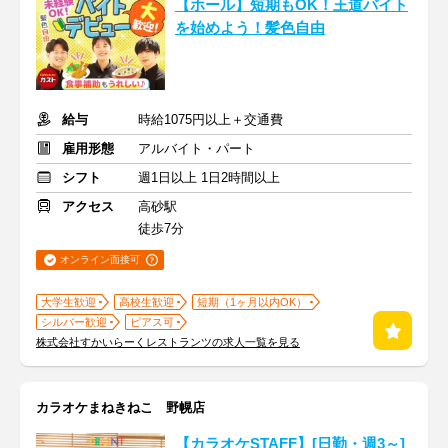
【ホール】短期もOK！王道バイト
を始めよう！髪色自由
給与
時給1075円以上＋交通費
雇用形態
アルバイト・パート
シフト
週1日以上 1日2時間以上
アクセス
高砂駅
徒歩7分
オンライン面接可
大学生歓迎
高校生歓迎
短期（1ヶ月以内OK）
シルバー歓迎
ピアス可
株式会社すかいらーくレストランツの求人一覧を見る
カラオケまねきねこ 野幌店
【カラオケSTAFF】[日勤・週3～]