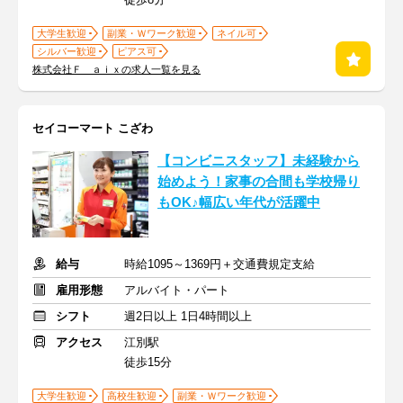
大学生歓迎
副業・Ｗワーク歓迎
ネイル可
シルバー歓迎
ピアス可
株式会社Ｆ ａｉｘの求人一覧を見る
セイコーマート こざわ
【コンビニスタッフ】未経験から
始めよう！家事の合間も学校帰り
もOK♪幅広い年代が活躍中
給与
時給1095～1369円＋交通費規定支給
雇用形態
アルバイト・パート
シフト
週2日以上 1日4時間以上
アクセス
江別駅
徒歩15分
大学生歓迎
高校生歓迎
副業・Ｗワーク歓迎