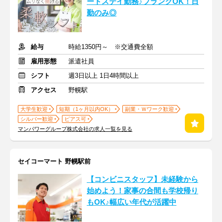
ートステイ勤務♪ブランクOK！日
勤のみ◎
給与
時給1350円～ ※交通費全額
雇用形態
派遣社員
シフト
週3日以上 1日4時間以上
アクセス
野幌駅
大学生歓迎
短期（1ヶ月以内OK）
副業・Ｗワーク歓迎
シルバー歓迎
ピアス可
マンパワーグループ株式会社の求人一覧を見る
セイコーマート 野幌駅前
【コンビニスタッフ】未経験から
始めよう！家事の合間も学校帰り
もOK♪幅広い年代が活躍中