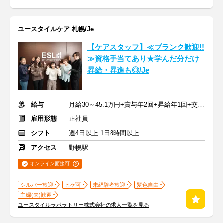
ユースタイルケア 札幌/Je
【ケアスタッフ】≪ブランク歓迎!!
≫資格手当てあり★学んだ分だけ
昇給・昇進も◎/Je
給与
月給30～45.1万円+賞与年2回+昇給年1回+交通費全額
雇用形態
正社員
シフト
週4日以上 1日8時間以上
アクセス
野幌駅
オンライン面接可
シルバー歓迎
ヒゲ可
未経験者歓迎
髪色自由
主婦(夫)歓迎
ユースタイルラボラトリー株式会社の求人一覧を見る