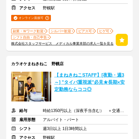
アクセス
野幌駅
オンライン面接可
副業・Ｗワーク歓迎
シルバー歓迎
ピアス可
ヒゲ可
シフト自由・自己申告
株式会社スタッフサービス メディカル事業本部の求人一覧を見る
カラオケまねきねこ 野幌店
【まねきねこSTAFF】[夜勤・週3
～] "タイパ重視派"必見★長期×安
定勤務ならココ◎
給与
時給1350円以上（深夜手当含む） ＋交通費支給
雇用形態
アルバイト・パート
シフト
週3日以上 1日3時間以上
アクセス
野幌駅