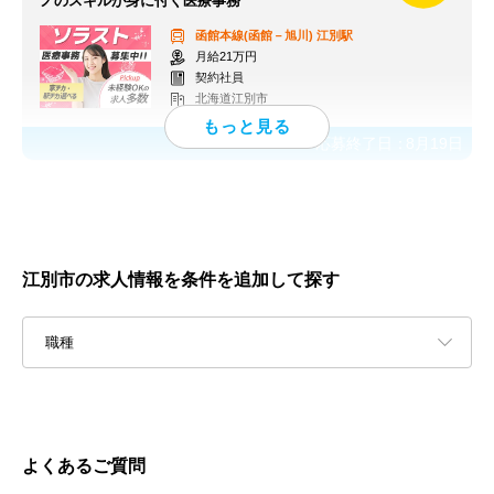
ノのスキルが身に付く医療事務
函館本線(函館－旭川)
江別駅
月給21万円
契約社員
北海道江別市
応募終了日：
8月19日
江別市の求人情報を条件を追加して探す
職種
よくあるご質問