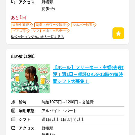
アクセス
野幌駅
徒歩6分
1
あと
日
大学生歓迎
副業・Ｗワーク歓迎
シルバー歓迎
ピアス可
シフト自由・自己申告
株式会社コシダカの求人一覧を見る
山の猿 江別店
【ホール】フリーター・主婦(夫)歓
迎！週1日～相談OK♪9-13時の短時
間シフト大募集！
給与
時給1075円～1200円＋交通費
雇用形態
アルバイト・パート
シフト
週1日以上 1日3時間以上
アクセス
野幌駅
徒歩8分