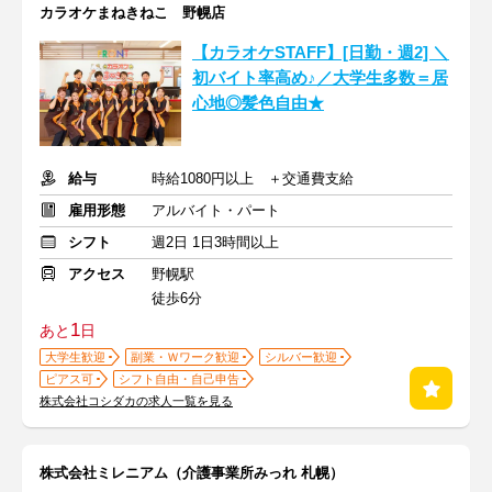
カラオケまねきねこ 野幌店
【カラオケSTAFF】[日勤・週2] ＼
初バイト率高め♪／大学生多数＝居
心地◎髪色自由★
給与
時給1080円以上 ＋交通費支給
雇用形態
アルバイト・パート
シフト
週2日 1日3時間以上
アクセス
野幌駅
徒歩6分
1
あと
日
大学生歓迎
副業・Ｗワーク歓迎
シルバー歓迎
ピアス可
シフト自由・自己申告
株式会社コシダカの求人一覧を見る
株式会社ミレニアム（介護事業所みっれ 札幌）