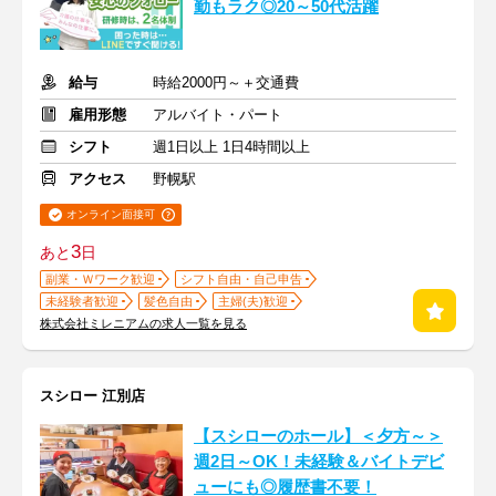
勤もラク◎20～50代活躍
給与
時給2000円～＋交通費
雇用形態
アルバイト・パート
シフト
週1日以上 1日4時間以上
アクセス
野幌駅
オンライン面接可
3
あと
日
副業・Ｗワーク歓迎
シフト自由・自己申告
未経験者歓迎
髪色自由
主婦(夫)歓迎
株式会社ミレニアムの求人一覧を見る
スシロー 江別店
【スシローのホール】＜夕方～＞
週2日～OK！未経験＆バイトデビ
ューにも◎履歴書不要！