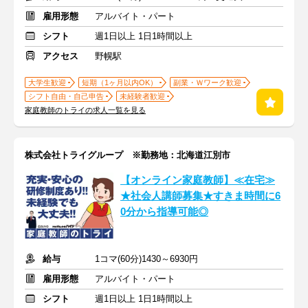
雇用形態
アルバイト・パート
シフト
週1日以上 1日1時間以上
アクセス
野幌駅
大学生歓迎
短期（1ヶ月以内OK）
副業・Ｗワーク歓迎
シフト自由・自己申告
未経験者歓迎
家庭教師のトライの求人一覧を見る
株式会社トライグループ ※勤務地：北海道江別市
【オンライン家庭教師】≪在宅≫
★社会人講師募集★すきま時間に6
0分から指導可能◎
給与
1コマ(60分)1430～6930円
雇用形態
アルバイト・パート
シフト
週1日以上 1日1時間以上