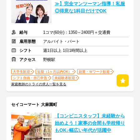
≫】完全マンツーマン指導！私服
◎得意な1科目だけでOK
給与
1コマ(60分)：1350～2400円＋交通費
雇用形態
アルバイト・パート
シフト
週1日以上 1日1時間以上
アクセス
野幌駅
大学生歓迎
短期（1ヶ月以内OK）
副業・Ｗワーク歓迎
シフト自由・自己申告
未経験者歓迎
家庭教師のトライの求人一覧を見る
セイコーマート 大麻園町
【コンビニスタッフ】未経験から
始めよう！家事の合間も学校帰り
もOK♪幅広い年代が活躍中