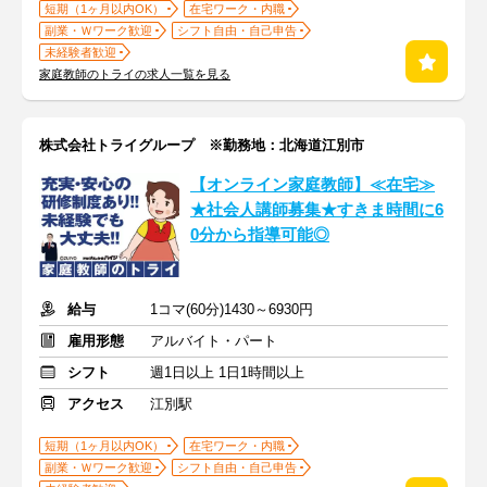
短期（1ヶ月以内OK）
在宅ワーク・内職
副業・Ｗワーク歓迎
シフト自由・自己申告
未経験者歓迎
家庭教師のトライの求人一覧を見る
株式会社トライグループ ※勤務地：北海道江別市
【オンライン家庭教師】≪在宅≫
★社会人講師募集★すきま時間に6
0分から指導可能◎
給与
1コマ(60分)1430～6930円
雇用形態
アルバイト・パート
シフト
週1日以上 1日1時間以上
アクセス
江別駅
短期（1ヶ月以内OK）
在宅ワーク・内職
副業・Ｗワーク歓迎
シフト自由・自己申告