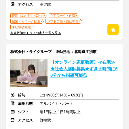
アクセス
高砂駅
短期（1ヶ月以内OK）
在宅ワーク・内職
副業・Ｗワーク歓迎
シフト自由・自己申告
未経験者歓迎
家庭教師のトライの求人一覧を見る
株式会社トライグループ ※勤務地：北海道江別市
【オンライン家庭教師】≪在宅≫
★社会人講師募集★すきま時間に6
0分から指導可能◎
給与
1コマ(60分)1430～6930円
雇用形態
アルバイト・パート
シフト
週1日以上 1日1時間以上
アクセス
野幌駅