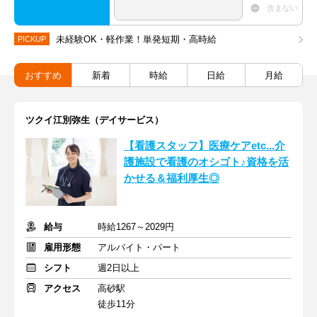
含まない
未経験OK・軽作業！単発短期・高時給
PICKUP
おすすめ
新着
時給
日給
月給
ツクイ江別弥生（デイサービス）
【看護スタッフ】医療ケアetc...介
護施設で看護のオシゴト♪資格を活
かせる＆福利厚生◎
給与
時給1267～2029円
雇用形態
アルバイト・パート
シフト
週2日以上
アクセス
高砂駅
徒歩11分