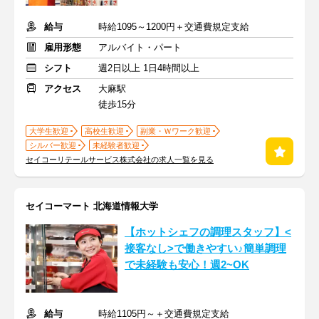
給与
時給1095～1200円＋交通費規定支給
雇用形態
アルバイト・パート
シフト
週2日以上 1日4時間以上
アクセス
大麻駅
徒歩15分
大学生歓迎
高校生歓迎
副業・Ｗワーク歓迎
シルバー歓迎
未経験者歓迎
セイコーリテールサービス株式会社の求人一覧を見る
セイコーマート 北海道情報大学
【ホットシェフの調理スタッフ】<
接客なし>で働きやすい♪簡単調理
で未経験も安心！週2~OK
給与
時給1105円～＋交通費規定支給