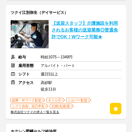
ツクイ江別弥生（デイサービス）
【送迎スタッフ】介護施設を利用
されるお客様の送迎業務◎普通免
許でOK！Wワーク可能★
給与
時給1075～1349円
雇用形態
アルバイト・パート
シフト
週2日以上
アクセス
高砂駅
徒歩11分
副業・Ｗワーク歓迎
ネイル可
シルバー歓迎
シフト自由・自己申告
主婦(夫)歓迎
株式会社ツクイの求人一覧を見る
ホクレン野幌セルフ給油所