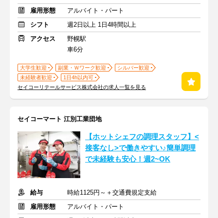
雇用形態
アルバイト・パート
シフト
週2日以上 1日4時間以上
アクセス
野幌駅
車6分
大学生歓迎
副業・Ｗワーク歓迎
シルバー歓迎
未経験者歓迎
1日4h以内可
セイコーリテールサービス株式会社の求人一覧を見る
セイコーマート 江別工業団地
【ホットシェフの調理スタッフ】<
接客なし>で働きやすい♪簡単調理
で未経験も安心！週2~OK
給与
時給1125円～＋交通費規定支給
雇用形態
アルバイト・パート