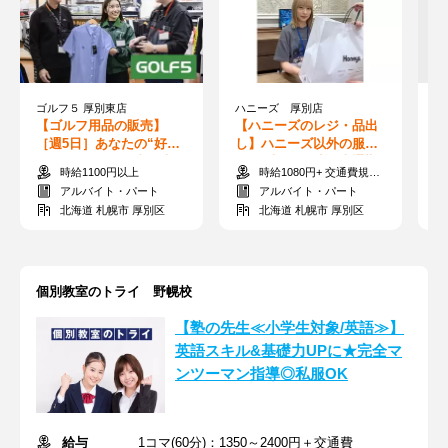
ゴルフ５ 厚別東店
ハニーズ 厚別店
【ゴルフ用品の販売】
【ハニーズのレジ・品出
【
［週5日］あなたの“好
し】ハニーズ以外の服で
時
き”を活かせる仕事◎未経
OK★未経験歓迎♪車通勤
払
時給1100円以上
時給1080円+ 交通費規定内支給
験OK！シフト相談OK
OK＆無料駐車場完備
育
アルバイト・パート
アルバイト・パート
北海道 札幌市 厚別区
北海道 札幌市 厚別区
個別教室のトライ 野幌校
【塾の先生≪小学生対象/英語≫】
英語スキル&基礎力UPに★完全マ
ンツーマン指導◎私服OK
給与
1コマ(60分)：1350～2400円＋交通費