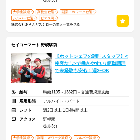
徒歩5分
大学生歓迎
高校生歓迎
副業・Ｗワーク歓迎
シルバー歓迎
ピアス可
株式会社あきんどスシローの求人一覧を見る
セイコーマート 野幌駅前
【ホットシェフの調理スタッフ】<
接客なし>で働きやすい♪簡単調理
で未経験も安心！週2~OK
給与
時給1105～1382円＋交通費規定支給
雇用形態
アルバイト・パート
シフト
週2日以上 1日4時間以上
アクセス
野幌駅
徒歩3分
大学生歓迎
副業・Ｗワーク歓迎
シルバー歓迎