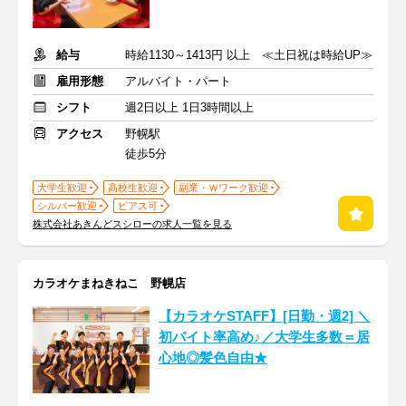
給与
時給1130～1413円 以上 ≪土日祝は時給UP≫
雇用形態
アルバイト・パート
シフト
週2日以上 1日3時間以上
アクセス
野幌駅
徒歩5分
大学生歓迎
高校生歓迎
副業・Ｗワーク歓迎
シルバー歓迎
ピアス可
株式会社あきんどスシローの求人一覧を見る
カラオケまねきねこ 野幌店
【カラオケSTAFF】[日勤・週2] ＼
初バイト率高め♪／大学生多数＝居
心地◎髪色自由★