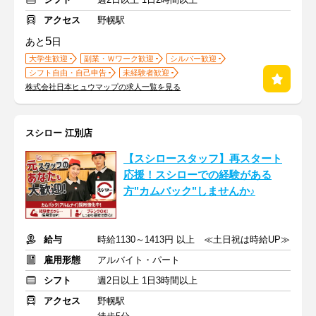
アクセス
野幌駅
5
あと
日
大学生歓迎
副業・Ｗワーク歓迎
シルバー歓迎
シフト自由・自己申告
未経験者歓迎
株式会社日本ヒュウマップの求人一覧を見る
スシロー 江別店
【スシロースタッフ】再スタート
応援！スシローでの経験がある
方"カムバック"しませんか♪
給与
時給1130～1413円 以上 ≪土日祝は時給UP≫
雇用形態
アルバイト・パート
シフト
週2日以上 1日3時間以上
アクセス
野幌駅