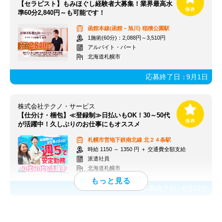
【セラピスト】もみほぐし経験者大募集！業界最高水
準60分2,840円～も可能です！
函館本線(函館－旭川)
稲積公園駅
1施術(60分)：2,088円～3,510円
アルバイト・パート
北海道札幌市
応募終了日：
9月1日
株式会社テクノ・サービス
【仕分け・梱包】≪登録制≫日払いもOK！30～50代
が活躍中！久しぶりのお仕事にもオススメ
札幌市営地下鉄南北線
北２４条駅
時給 1150 ～ 1350 円 ＋ 交通費全額支給
派遣社員
北海道札幌市
応募終了日：
8月12日