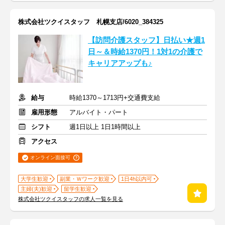
株式会社ツクイスタッフ 札幌支店/6020_384325
【訪問介護スタッフ】日払い★週1
日～＆時給1370円！1対1の介護で
キャリアアップも♪
給与
時給1370～1713円+交通費支給
雇用形態
アルバイト・パート
シフト
週1日以上 1日1時間以上
アクセス
オンライン面接可
大学生歓迎
副業・Ｗワーク歓迎
1日4h以内可
主婦(夫)歓迎
留学生歓迎
株式会社ツクイスタッフの求人一覧を見る