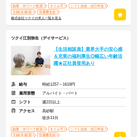
副業・Ｗワーク歓迎
ネイル可
シフト自由・自己申告
主婦(夫)歓迎
交通費支給
株式会社ツクイの求人一覧を見る
ツクイ江別弥生（デイサービス）
【生活相談員】業界大手の安心感
＆充実の福利厚生◎幅広い年齢活
躍★正社員登用あり
給与
時給1257～1619円
雇用形態
アルバイト・パート
シフト
週2日以上
アクセス
高砂駅
徒歩11分
副業・Ｗワーク歓迎
ネイル可
シフト自由・自己申告
主婦(夫)歓迎
交通費支給