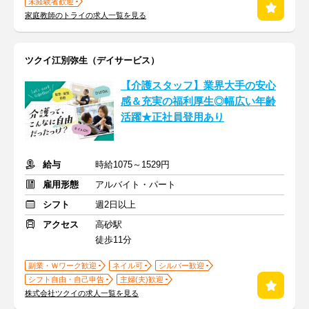
未経験者歓迎
家庭教師のトライの求人一覧を見る
ツクイ江別弥生（デイサービス）
【介護スタッフ】業界大手の安心
感＆充実の福利厚生◎幅広い年齢
活躍★正社員登用あり
給与
時給1075～1529円
雇用形態
アルバイト・パート
シフト
週2日以上
アクセス
高砂駅
徒歩11分
副業・Ｗワーク歓迎
ネイル可
シルバー歓迎
シフト自由・自己申告
主婦(夫)歓迎
株式会社ツクイの求人一覧を見る