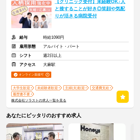
【クリニック受付】未経験OK♪人
と接することが好き◎笑顔や気配
りが活きる病院受付
給与
時給1090円
雇用形態
アルバイト・パート
シフト
週2日以上
アクセス
大麻駅
オンライン面接可
大学生歓迎
未経験者歓迎
主婦(夫)歓迎
交通費支給
履歴書不要
株式会社ソラストの求人一覧を見る
あなたにピッタリのおすすめ求人