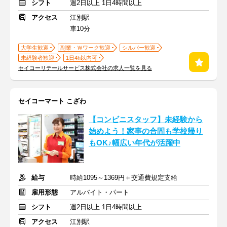
シフト
週2日以上 1日4時間以上
アクセス
江別駅
車10分
大学生歓迎
副業・Ｗワーク歓迎
シルバー歓迎
未経験者歓迎
1日4h以内可
セイコーリテールサービス株式会社の求人一覧を見る
セイコーマート こざわ
【コンビニスタッフ】未経験から
始めよう！家事の合間も学校帰り
もOK♪幅広い年代が活躍中
給与
時給1095～1369円＋交通費規定支給
雇用形態
アルバイト・パート
シフト
週2日以上 1日4時間以上
アクセス
江別駅