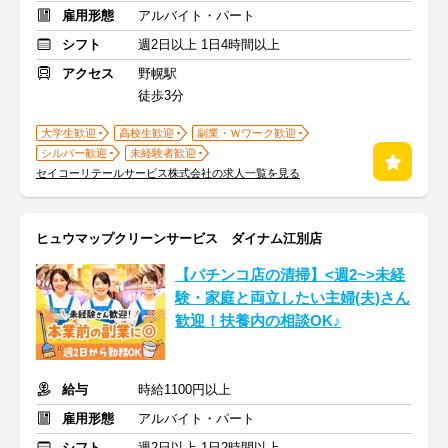
雇用形態
アルバイト・パート
シフト
週2日以上 1日4時間以上
アクセス
野幌駅
徒歩3分
大学生歓迎
高校生歓迎
副業・Ｗワーク歓迎
シルバー歓迎
未経験者歓迎
セイコーリテールサービス株式会社の求人一覧を見る
ヒュウマップクリーンサービス ダイナム江別店
【パチンコ店の清掃】<週2~>未経
験・家庭と両立したい主婦(夫)さん
歓迎！扶養内の相談OK♪
給与
時給1100円以上
雇用形態
アルバイト・パート
シフト
週2日以上 1日2時間以上