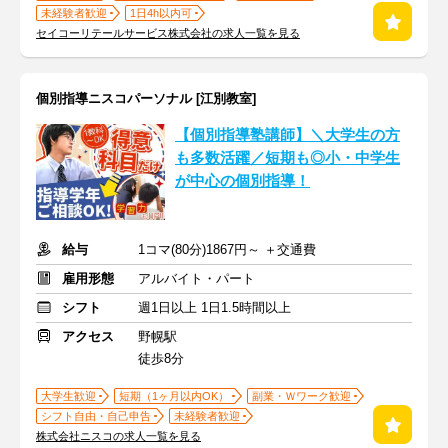
未経験者歓迎
1日4h以内可
セイコーリテールサービス株式会社の求人一覧を見る
個別指導ニスコパーソナル [江別教室]
【個別指導塾講師】＼大学生の方
も多数活躍／短期も◎小・中学生
が中心の個別指導！
給与
1コマ(80分)1867円～ ＋交通費
雇用形態
アルバイト・パート
シフト
週1日以上 1日1.5時間以上
アクセス
野幌駅
徒歩8分
大学生歓迎
短期（1ヶ月以内OK）
副業・Ｗワーク歓迎
シフト自由・自己申告
未経験者歓迎
株式会社ニスコの求人一覧を見る