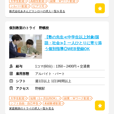
大学生歓迎
高校生歓迎
副業・Ｗワーク歓迎
シルバー歓迎
ピアス可
株式会社あきんどスシローの求人一覧を見る
個別教室のトライ 野幌校
【塾の先生≪中学生以上対象/国
語・社会≫】一人ひとりに寄り添
う個別指導◎WEB登録OK
給与
1コマ(60分)：1350～2400円＋交通費
雇用形態
アルバイト・パート
シフト
週1日以上 1日1時間以上
アクセス
野幌駅
大学生歓迎
短期（1ヶ月以内OK）
副業・Ｗワーク歓迎
シフト自由・自己申告
未経験者歓迎
家庭教師のトライの求人一覧を見る