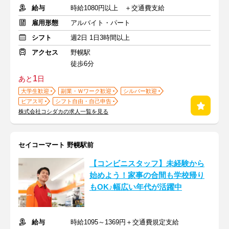
給与
時給1080円以上 ＋交通費支給
雇用形態
アルバイト・パート
シフト
週2日 1日3時間以上
アクセス
野幌駅
徒歩6分
1
あと
日
大学生歓迎
副業・Ｗワーク歓迎
シルバー歓迎
ピアス可
シフト自由・自己申告
株式会社コシダカの求人一覧を見る
セイコーマート 野幌駅前
【コンビニスタッフ】未経験から
始めよう！家事の合間も学校帰り
もOK♪幅広い年代が活躍中
給与
時給1095～1369円＋交通費規定支給