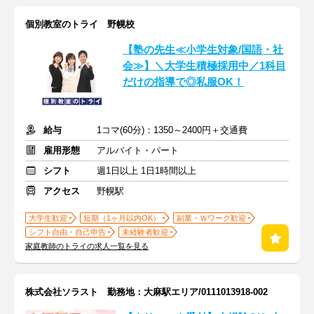
個別教室のトライ 野幌校
【塾の先生≪小学生対象/国語・社
会≫】＼大学生積極採用中／1科目
だけの指導で◎私服OK！
給与
1コマ(60分)：1350～2400円＋交通費
雇用形態
アルバイト・パート
シフト
週1日以上 1日1時間以上
アクセス
野幌駅
大学生歓迎
短期（1ヶ月以内OK）
副業・Ｗワーク歓迎
シフト自由・自己申告
未経験者歓迎
家庭教師のトライの求人一覧を見る
株式会社ソラスト 勤務地：大麻駅エリア/0111013918-002