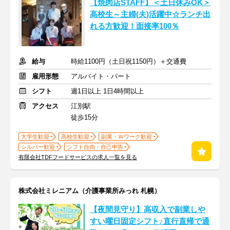
【焼肉店STAFF】＜土日休みOK＞
高校生～主婦(夫)活躍中☆ランチ出
れる方歓迎！面接率100％
給与
時給1100円（土日祝1150円）＋交通費
雇用形態
アルバイト・パート
シフト
週1日以上 1日4時間以上
アクセス
江別駅
徒歩15分
大学生歓迎
高校生歓迎
副業・Ｗワーク歓迎
シルバー歓迎
シフト自由・自己申告
有限会社TDFフードサービスの求人一覧を見る
株式会社ミレニアム（介護事業所みっれ 札幌）
【夜間見守り】高収入で副業しや
すい曜日固定シフト♪直行直帰で通