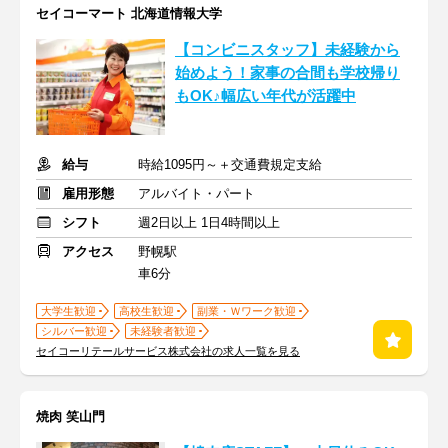
セイコーマート 北海道情報大学
【コンビニスタッフ】未経験から
始めよう！家事の合間も学校帰り
もOK♪幅広い年代が活躍中
給与
時給1095円～＋交通費規定支給
雇用形態
アルバイト・パート
シフト
週2日以上 1日4時間以上
アクセス
野幌駅
車6分
大学生歓迎
高校生歓迎
副業・Ｗワーク歓迎
シルバー歓迎
未経験者歓迎
セイコーリテールサービス株式会社の求人一覧を見る
焼肉 笑山門