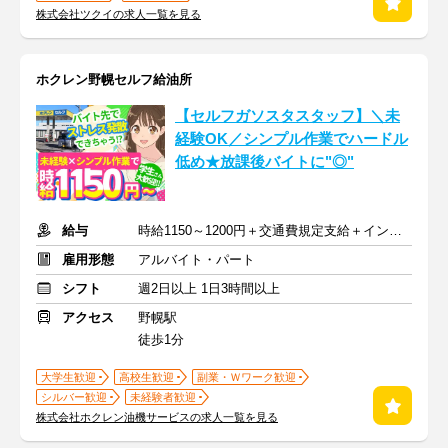
株式会社ツクイの求人一覧を見る
ホクレン野幌セルフ給油所
【セルフガソスタスタッフ】＼未
経験OK／シンプル作業でハードル
低め★放課後バイトに"◎"
給与
時給1150～1200円＋交通費規定支給＋インセンティブ
雇用形態
アルバイト・パート
シフト
週2日以上 1日3時間以上
アクセス
野幌駅
徒歩1分
大学生歓迎
高校生歓迎
副業・Ｗワーク歓迎
シルバー歓迎
未経験者歓迎
株式会社ホクレン油機サービスの求人一覧を見る