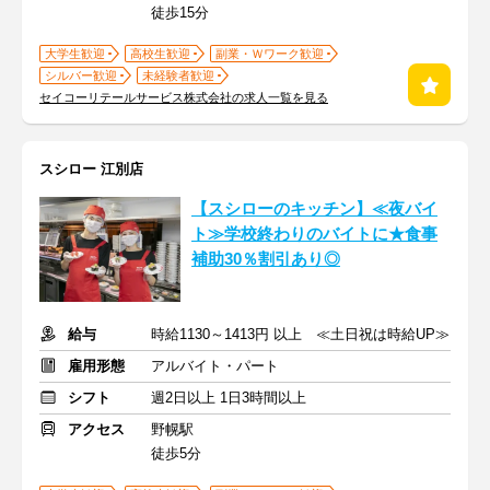
徒歩15分
大学生歓迎
高校生歓迎
副業・Ｗワーク歓迎
シルバー歓迎
未経験者歓迎
セイコーリテールサービス株式会社の求人一覧を見る
スシロー 江別店
【スシローのキッチン】≪夜バイ
ト≫学校終わりのバイトに★食事
補助30％割引あり◎
給与
時給1130～1413円 以上 ≪土日祝は時給UP≫
雇用形態
アルバイト・パート
シフト
週2日以上 1日3時間以上
アクセス
野幌駅
徒歩5分