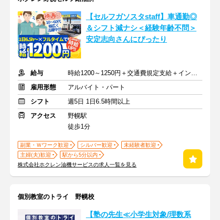
【セルフガソスタstaff】車通勤◎
＆シフト減ナシ＜経験年齢不問＞
安定志向さんにぴったり
給与
時給1200～1250円＋交通費規定支給＋インセン（マイカー通勤OK）
雇用形態
アルバイト・パート
シフト
週5日 1日6.5時間以上
アクセス
野幌駅
徒歩1分
副業・Ｗワーク歓迎
シルバー歓迎
未経験者歓迎
主婦(夫)歓迎
駅から5分以内
株式会社ホクレン油機サービスの求人一覧を見る
個別教室のトライ 野幌校
【塾の先生≪小学生対象/理数系