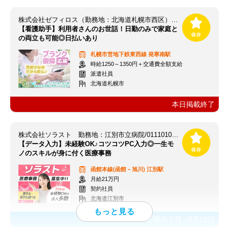
株式会社ゼフィロス（勤務地：北海道札幌市西区）※案件ID：北00040
【看護助手】利用者さんのお世話！日勤のみで家庭と
の両立も可能◎日払いあり
札幌市営地下鉄東西線
発寒南駅
時給1250～1350円＋交通費全額支給
派遣社員
北海道札幌市
本日掲載終了
株式会社ソラスト 勤務地：江別市立病院/0111010278-016
【データ入力】未経験OK♪コツコツPC入力◎一生モ
ノのスキルが身に付く医療事務
函館本線(函館－旭川)
江別駅
月給21万円
契約社員
北海道江別市
応募終了日：
8月19日