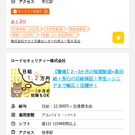
アクセス
帯広駅
オンライン面接可
2
あと
日
年末年始・お正月
大学生歓迎
高校生歓迎
単発（1日OK）
短期（1ヶ月以内OK）
株式会社サカイ引越センターの求人一覧を見る
ロードセキュリティー株式会社
【警備】2～3か月の短期歓迎×高日
給＋安心の日給保証！学生～シニ
アまで幅広く活躍中！
給与
日給：12,000円＋交通費支給
雇用形態
アルバイト・パート
シフト
週1日 1日8時間以上
アクセス
発寒駅