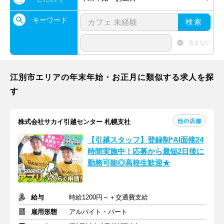
キーワード
検索
含まない
江別市エリアの年末年始・お正月に類似する求人を探
す
他の店舗
株式会社サカイ引越センター 札幌支社
【引越スタッフ】登録制*AI面接24
時間実施中！応募から最短2日後に
勤務可能◎高校生歓迎★
給与
時給1200円～＋交通費支給
雇用形態
アルバイト・パート