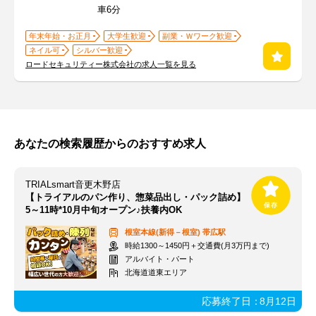
車6分
年末年始・お正月
大学生歓迎
副業・Ｗワーク歓迎
ネイル可
シルバー歓迎
ロードセキュリティー株式会社の求人一覧を見る
あなたの検索履歴からのおすすめ求人
TRIALsmart音更木野店
【トライアルのパン作り、惣菜品出し・パック詰め】
5～11時*10月中旬オープン♪扶養内OK
根室本線(新得－根室)
帯広駅
時給1300～1450円＋交通費(月3万円まで)
アルバイト・パート
北海道道東エリア
応募終了日：
8月12日