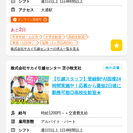
シフト
週1日以上 1日4時間以上
アクセス
大通駅
オンライン面接可
2
あと
日
年末年始・お正月
大学生歓迎
高校生歓迎
単発（1日OK）
短期（1ヶ月以内OK）
株式会社サカイ引越センターの求人一覧を見る
他の店舗
株式会社サカイ引越センター 苫小牧支社
【引越スタッフ】登録制*AI面接24
時間実施中！応募から最短2日後に
勤務可能◎高校生歓迎★
給与
時給1200円～＋交通費支給
雇用形態
アルバイト・パート
シフト
週1日以上 1日4時間以上