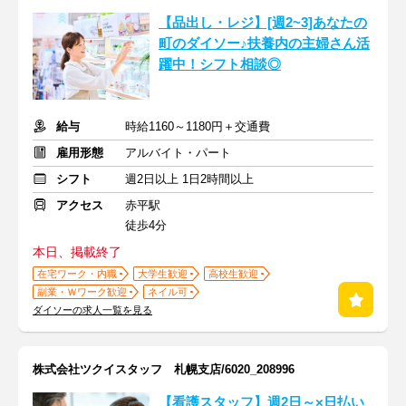
【品出し・レジ】[週2~3]あなたの
町のダイソー♪扶養内の主婦さん活
躍中！シフト相談◎
給与
時給1160～1180円＋交通費
雇用形態
アルバイト・パート
シフト
週2日以上 1日2時間以上
アクセス
赤平駅
徒歩4分
本日、掲載終了
在宅ワーク・内職
大学生歓迎
高校生歓迎
副業・Ｗワーク歓迎
ネイル可
ダイソーの求人一覧を見る
株式会社ツクイスタッフ 札幌支店/6020_208996
【看護スタッフ】週2日～×日払い