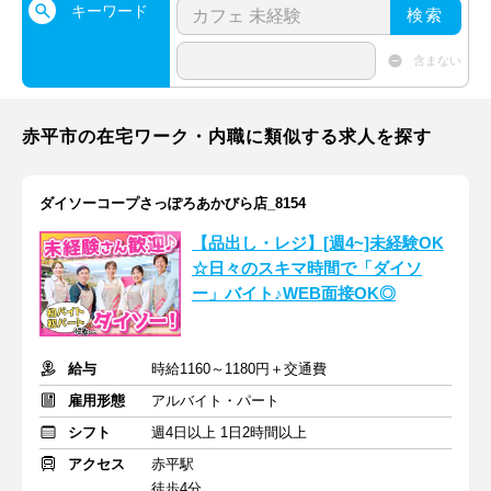
キーワード
検索
含まない
赤平市の在宅ワーク・内職に類似する求人を探す
ダイソーコープさっぽろあかびら店_8154
【品出し・レジ】[週4~]未経験OK
☆日々のスキマ時間で「ダイソ
ー」バイト♪WEB面接OK◎
給与
時給1160～1180円＋交通費
雇用形態
アルバイト・パート
シフト
週4日以上 1日2時間以上
アクセス
赤平駅
徒歩4分