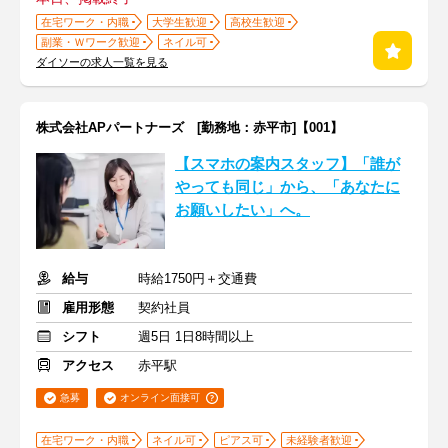
在宅ワーク・内職
大学生歓迎
高校生歓迎
副業・Ｗワーク歓迎
ネイル可
ダイソーの求人一覧を見る
株式会社APパートナーズ [勤務地：赤平市]【001】
【スマホの案内スタッフ】「誰が
やっても同じ」から、「あなたに
お願いしたい」へ。
給与
時給1750円＋交通費
雇用形態
契約社員
シフト
週5日 1日8時間以上
アクセス
赤平駅
急募
オンライン面接可
在宅ワーク・内職
ネイル可
ピアス可
未経験者歓迎