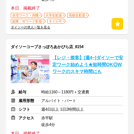
本日、掲載終了
在宅ワーク・内職
大学生歓迎
高校生歓迎
副業・Ｗワーク歓迎
ネイル可
ダイソーの求人一覧を見る
ダイソーコープさっぽろあかびら店_8154
【レジ・接客】[週4~]ダイソーで安
定ワーク始めよう★短時間OK◎W
ワークのスキマ時間にも
給与
時給1160～1180円＋交通費
雇用形態
アルバイト・パート
シフト
週4日以上 1日2時間以上
アクセス
赤平駅
徒歩4分
本日、掲載終了