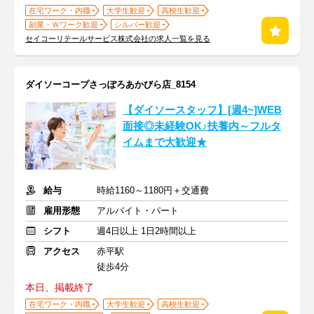
在宅ワーク・内職
大学生歓迎
高校生歓迎
副業・Ｗワーク歓迎
シルバー歓迎
セイコーリテールサービス株式会社の求人一覧を見る
ダイソーコープさっぽろあかびら店_8154
【ダイソースタッフ】[週4~]WEB
面接◎未経験OK♪扶養内～フルタ
イムまで大歓迎★
給与
時給1160～1180円＋交通費
雇用形態
アルバイト・パート
シフト
週4日以上 1日2時間以上
アクセス
赤平駅
徒歩4分
本日、掲載終了
在宅ワーク・内職
大学生歓迎
高校生歓迎