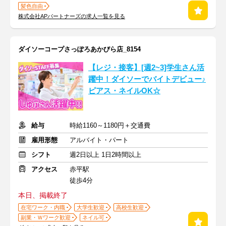
髪色自由
株式会社APパートナーズの求人一覧を見る
ダイソーコープさっぽろあかびら店_8154
【レジ・接客】[週2~3]学生さん活
躍中！ダイソーでバイトデビュー♪
ピアス・ネイルOK☆
給与
時給1160～1180円＋交通費
雇用形態
アルバイト・パート
シフト
週2日以上 1日2時間以上
アクセス
赤平駅
徒歩4分
本日、掲載終了
在宅ワーク・内職
大学生歓迎
高校生歓迎
副業・Ｗワーク歓迎
ネイル可