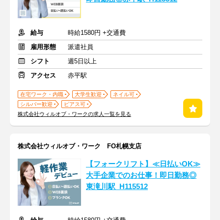
給与
時給1580円 +交通費
雇用形態
派遣社員
シフト
週5日以上
アクセス
赤平駅
在宅ワーク・内職
大学生歓迎
ネイル可
シルバー歓迎
ピアス可
株式会社ウィルオブ・ワークの求人一覧を見る
株式会社ウィルオブ・ワーク FO札幌支店
【フォークリフト】≪日払いOK≫
大手企業でのお仕事！即日勤務◎
東滝川駅_H115512