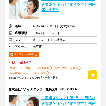
★看護を"もっと"働きやすく♪福利
厚生充実◎
給与
時給2142～2202円+交通費支給
雇用形態
アルバイト・パート
シフト
週2日以上 1日7.5時間以上
アクセス
赤平駅
オンライン面接可
本日、掲載終了
在宅ワーク・内職
大学生歓迎
副業・Ｗワーク歓迎
未経験者歓迎
主婦(夫)歓迎
株式会社ツクイスタッフの求人一覧を見る
株式会社ツクイスタッフ 札幌支店/6020_208996
【看護スタッフ】週2日～×日払い
★看護を"もっと"働きやすく♪福利