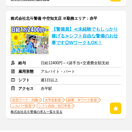
株式会社北斗警備 中空知支店 ※勤務エリア：赤平
【警備員】≪未経験でもしっかり
稼げる≫シフト自由な警備のお仕
事です◎WワークもOK！
給与
日給12400円～+諸手当+交通費全額支給
雇用形態
アルバイト・パート
シフト
週1日以上
アクセス
赤平駅
在宅ワーク・内職
大学生歓迎
副業・Ｗワーク歓迎
シルバー歓迎
シフト自由・自己申告
株式会社北斗警備の求人一覧を見る