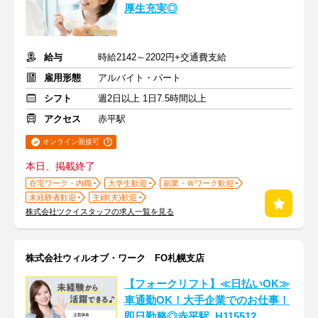
厚生充実◎
給与
時給2142～2202円+交通費支給
雇用形態
アルバイト・パート
シフト
週2日以上 1日7.5時間以上
アクセス
赤平駅
オンライン面接可
本日、掲載終了
在宅ワーク・内職
大学生歓迎
副業・Ｗワーク歓迎
未経験者歓迎
主婦(夫)歓迎
株式会社ツクイスタッフの求人一覧を見る
株式会社ウィルオブ・ワーク FO札幌支店
【フォークリフト】≪日払いOK≫
車通勤OK！大手企業でのお仕事！
即日勤務◎赤平駅_H115512