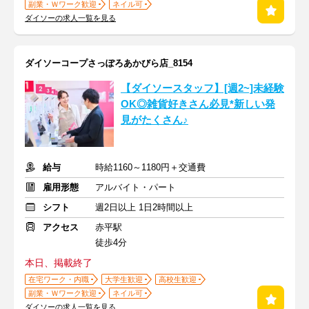
副業・Ｗワーク歓迎
ネイル可
ダイソーの求人一覧を見る
ダイソーコープさっぽろあかびら店_8154
【ダイソースタッフ】[週2~]未経験
OK◎雑貨好きさん必見*新しい発
見がたくさん♪
給与
時給1160～1180円＋交通費
雇用形態
アルバイト・パート
シフト
週2日以上 1日2時間以上
アクセス
赤平駅
徒歩4分
本日、掲載終了
在宅ワーク・内職
大学生歓迎
高校生歓迎
副業・Ｗワーク歓迎
ネイル可
ダイソーの求人一覧を見る