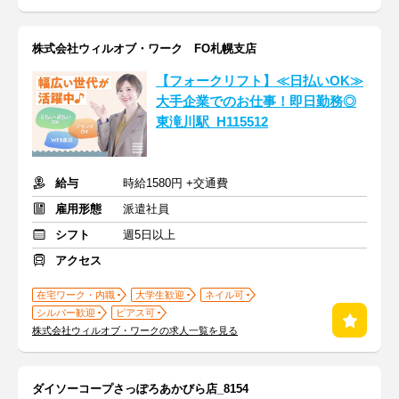
株式会社ウィルオブ・ワーク FO札幌支店
【フォークリフト】≪日払いOK≫
大手企業でのお仕事！即日勤務◎
東滝川駅_H115512
給与
時給1580円 +交通費
雇用形態
派遣社員
シフト
週5日以上
アクセス
在宅ワーク・内職
大学生歓迎
ネイル可
シルバー歓迎
ピアス可
株式会社ウィルオブ・ワークの求人一覧を見る
ダイソーコープさっぽろあかびら店_8154