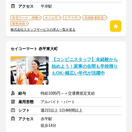
アクセス
平岸駅
在宅ワーク・内職
ネイル可
ピアス可
未経験者歓迎
髪色自由
株式会社スタッフサービスの求人一覧を見る
セイコーマート 赤平東大町
【コンビニスタッフ】未経験から
始めよう！家事の合間も学校帰り
もOK♪幅広い年代が活躍中
給与
時給1095円～＋交通費規定支給
雇用形態
アルバイト・パート
シフト
週2日以上 1日4時間以上
アクセス
赤平駅
徒歩14分