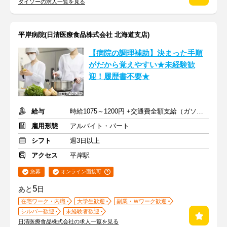
ダイソーの求人一覧を見る
平岸病院(日清医療食品株式会社 北海道支店)
【病院の調理補助】決まった手順
がだから覚えやすい★未経験歓
迎！履歴書不要★
給与
時給1075～1200円 +交通費全額支給（ガソリン代も支給）
雇用形態
アルバイト・パート
シフト
週3日以上
アクセス
平岸駅
急募
オンライン面接可
5
あと
日
在宅ワーク・内職
大学生歓迎
副業・Ｗワーク歓迎
シルバー歓迎
未経験者歓迎
日清医療食品株式会社の求人一覧を見る