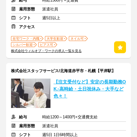
給与
時給1580円 +交通費
雇用形態
派遣社員
シフト
週5日以上
アクセス
在宅ワーク・内職
大学生歓迎
ネイル可
シルバー歓迎
ピアス可
株式会社ウィルオブ・ワークの求人一覧を見る
株式会社スタッフサービス/北海道赤平市・札幌【平岸駅】
【注文受付など】安定の長期勤務O
K♪高時給・土日祝休み・大手など
色々！
給与
時給1200～1400円+交通費支給
雇用形態
派遣社員
シフト
週5日 1日6時間以上