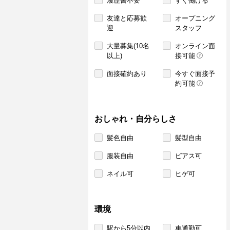
履歴書不要
すぐ働ける
友達と応募歓
オープニング
迎
スタッフ
大量募集(10名
オンライン面
以上)
接可能
面接確約あり
今すぐ面接予
約可能
おしゃれ・自分らしさ
髪色自由
髪型自由
服装自由
ピアス可
ネイル可
ヒゲ可
環境
駅から5分以内
車通勤可