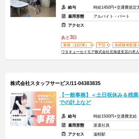
給与
時給1450円+交通費規定
雇用形態
アルバイト・パート
アクセス
3
あと
日
単発（1日OK）
平日
未経験者歓迎
ワタキューセイモア株式会社北海道支店の求
株式会社スタッフサービス/11-04383835
【一般事務】＜土日祝休み＆残業
での計上など
給与
時給1500円+交通費支給
雇用形態
派遣社員
アクセス
遠軽駅