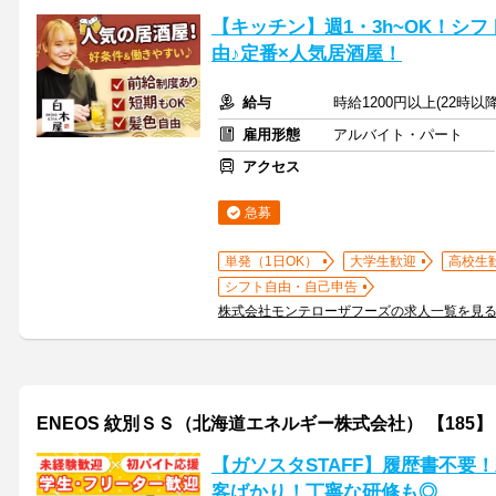
【キッチン】週1・3h~OK！シ
由♪定番×人気居酒屋！
給与
時給1200円以上(22時以
雇用形態
アルバイト・パート
アクセス
急募
単発（1日OK）
大学生歓迎
高校生
シフト自由・自己申告
株式会社モンテローザフーズの求人一覧を見
ENEOS 紋別ＳＳ（北海道エネルギー株式会社） 【185】
【ガソスタSTAFF】履歴書不要
客ばかり！丁寧な研修も◎