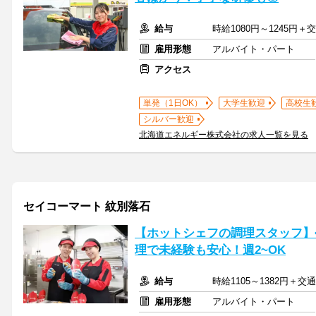
給与
時給1080円～1245円
雇用形態
アルバイト・パート
アクセス
単発（1日OK）
大学生歓迎
高校生
シルバー歓迎
北海道エネルギー株式会社の求人一覧を見る
セイコーマート 紋別落石
【ホットシェフの調理スタッフ】
理で未経験も安心！週2~OK
給与
時給1105～1382円＋
雇用形態
アルバイト・パート