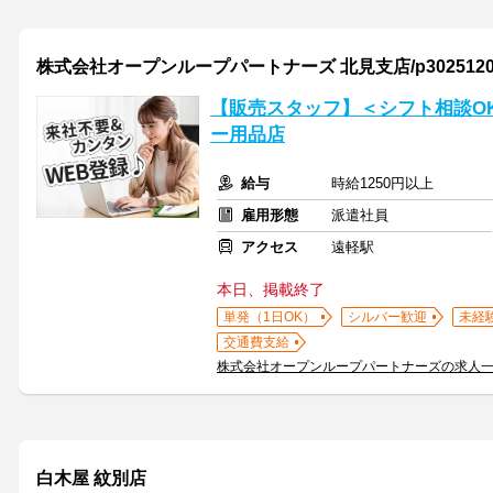
株式会社オープンループパートナーズ 北見支店/p30251200
【販売スタッフ】＜シフト相談O
ー用品店
給与
時給1250円以上
雇用形態
派遣社員
アクセス
遠軽駅
本日、掲載終了
単発（1日OK）
シルバー歓迎
未経
交通費支給
株式会社オープンループパートナーズの求人
白木屋 紋別店