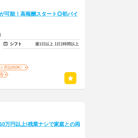
が可能！高報酬スタート◎初バイ
円
シフト
週1日以上 1日1時間以上
1ヶ月以内OK）
告
）
10万円以上!残業ナシで家庭との両