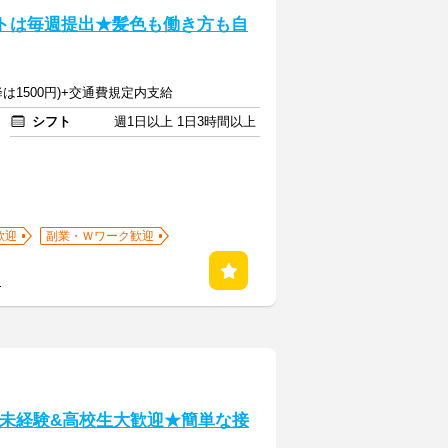
フトは毎週提出★髪色も働き方も自
降は1500円)+交通費規定内支給
シフト
週1日以上 1日3時間以上
歓迎
副業・Ｗワーク歓迎
る
！未経験&高校生大歓迎★簡単な接