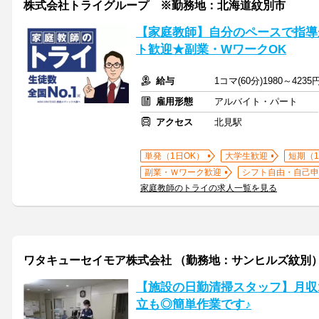
株式会社トライグループ ※勤務地：北海道紋別市
【家庭教師】自分のペースで指導
ト歓迎★副業・WワークOK
給与
1コマ(60分)1980～4235
雇用形態
アルバイト・パート
アクセス
北見駅
単発（1日OK）
大学生歓迎
短期（
副業・Ｗワーク歓迎
シフト自由・自己申
家庭教師のトライの求人一覧を見る
ワタキューセイモア株式会社 （勤務地：サンヒルズ紋別
【施設の日勤清掃スタッフ】月収
立も◎簡単作業です♪