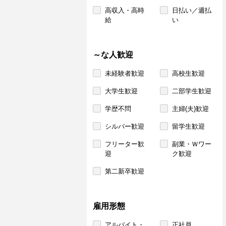
高収入・高時
日払い／週払
給
い
～な人歓迎
未経験者歓迎
高校生歓迎
大学生歓迎
二部学生歓迎
学歴不問
主婦(夫)歓迎
シルバー歓迎
留学生歓迎
フリーター歓
副業・Ｗワー
迎
ク歓迎
第二新卒歓迎
雇用形態
アルバイト・
正社員