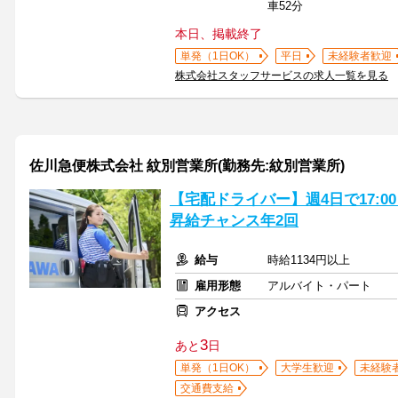
車52分
本日、掲載終了
単発（1日OK）
平日
未経験者歓迎
株式会社スタッフサービスの求人一覧を見る
佐川急便株式会社 紋別営業所(勤務先:紋別営業所)
【宅配ドライバー】週4日で17:00
昇給チャンス年2回
給与
時給1134円以上
雇用形態
アルバイト・パート
アクセス
3
あと
日
単発（1日OK）
大学生歓迎
未経験
交通費支給