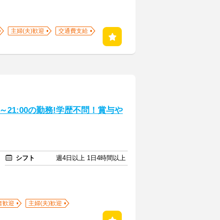
主婦(夫)歓迎
交通費支給
～21:00の勤務!学歴不問！賞与や
シフト
週4日以上 1日4時間以上
者歓迎
主婦(夫)歓迎