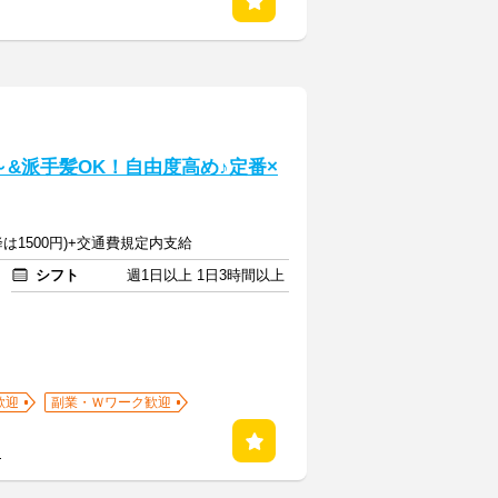
&派手髪OK！自由度高め♪定番×
降は1500円)+交通費規定内支給
シフト
週1日以上 1日3時間以上
歓迎
副業・Ｗワーク歓迎
る