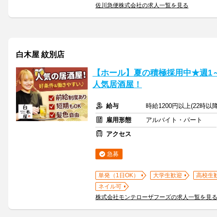
佐川急便株式会社の求人一覧を見る
白木屋 紋別店
【ホール】夏の積極採用中★週1～
人気居酒屋！
給与
時給1200円以上(22時以
雇用形態
アルバイト・パート
アクセス
急募
単発（1日OK）
大学生歓迎
高校生
ネイル可
株式会社モンテローザフーズの求人一覧を見