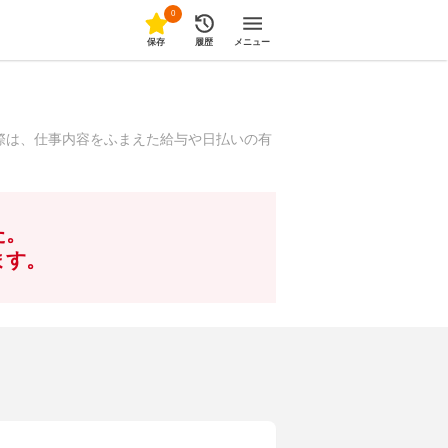
0
保存
履歴
メニュー
際は、仕事内容をふまえた給与や日払いの有
た。
ます。