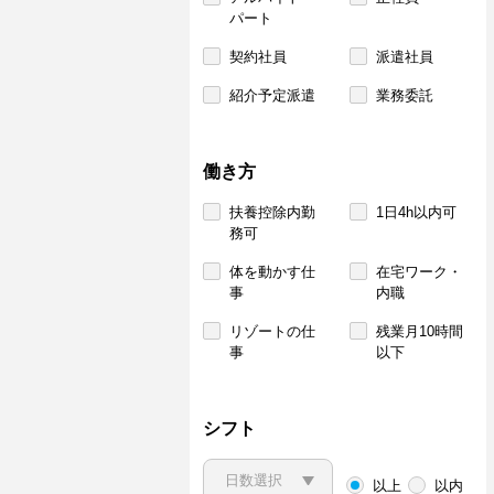
パート
契約社員
派遣社員
紹介予定派遣
業務委託
働き方
扶養控除内勤
1日4h以内可
務可
体を動かす仕
在宅ワーク・
事
内職
リゾートの仕
残業月10時間
事
以下
シフト
以上
以内