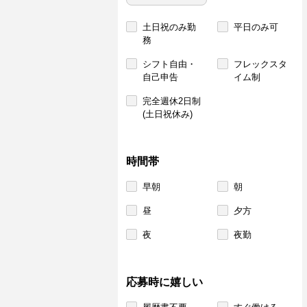
土日祝のみ勤
平日のみ可
務
シフト自由・
フレックスタ
自己申告
イム制
完全週休2日制
(土日祝休み)
時間帯
早朝
朝
昼
夕方
夜
夜勤
応募時に嬉しい