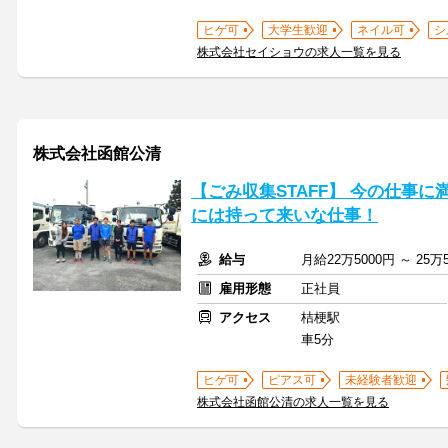
ヒゲ可
大学生歓迎
ネイル可
シ
株式会社セイショウの求人一覧を見る
株式会社函館公清
【ごみ収集STAFF】 今の仕事
には持って来いな仕事！
給与
月給22万5000円 ～ 25
雇用形態
正社員
アクセス
桔梗駅
車5分
ヒゲ可
ピアス可
未経験者歓迎
株式会社函館公清の求人一覧を見る