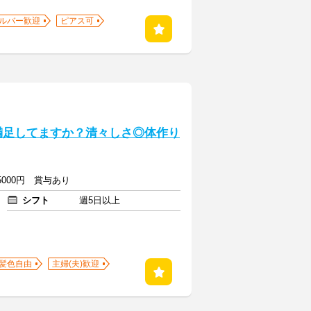
ルバー歓迎
ピアス可
に満足してますか？清々しさ◎体作り
万5000円 賞与あり
シフト
週5日以上
髪色自由
主婦(夫)歓迎