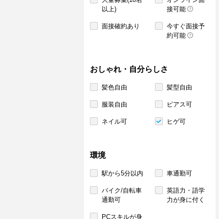
以上)
接可能
面接確約あり
今すぐ面接予
約可能
おしゃれ・自分らしさ
髪色自由
髪型自由
服装自由
ピアス可
ネイル可
ヒゲ可
環境
駅から5分以内
車通勤可
バイク/自転車
英語力・語学
通勤可
力が身に付く
PCスキルが身