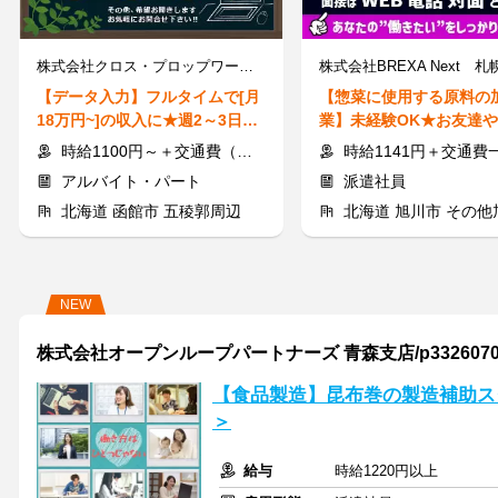
株式会社クロス・プロップワークス
【データ入力】フルタイムで[月
【惣菜に使用する原料の
18万円~]の収入に★週2～3日の
業】未経験OK★お友達
扶養内もOK◎人柄重視で採用!
ルとの応募・同シフトO
時給1100円～＋交通費（上限1万1000円/月）
時給1141円＋交通費
アルバイト・パート
派遣社員
北海道 函館市 五稜郭周辺
北海道 旭川市 その他
NEW
株式会社オープンループパートナーズ 青森支店/p33260704
【食品製造】昆布巻の製造補助ス
＞
給与
時給1220円以上