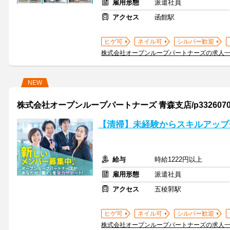
雇用形態
派遣社員
アクセス
函館駅
ヒゲ可
ネイル可
シルバー歓迎
株式会社オープンループパートナーズの求人
NEW
株式会社オープンループパートナーズ 青森支店/p33260702
【清掃】未経験からスキルアップ
給与
時給1222円以上
雇用形態
派遣社員
アクセス
五稜郭駅
ヒゲ可
ネイル可
シルバー歓迎
株式会社オープンループパートナーズの求人