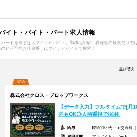
バイト・バイト・パート求人情報
・パートを探すならマイナビバイト。勤務地や駅、職種等の検索だけで
市のヒゲ可のお仕事探しはマイナビバイトで検索！
並び替え
NEW
株式会社クロス・プロップワークス
【データ入力】フルタイムで[月1
内もOK◎人柄重視で採用!
給与
時給1100円～＋交通費（上
雇用形態
アルバイト・パート