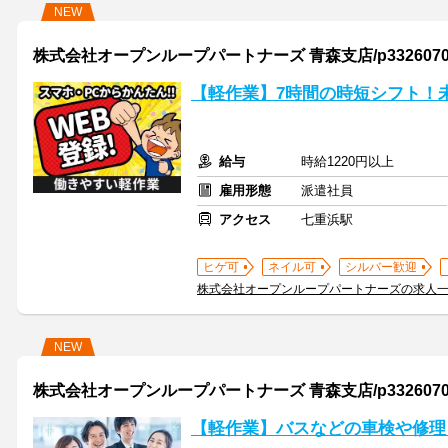
NEW
株式会社オープンループパートナーズ 青森支店/p33260701
【軽作業】7時間の時短シフト！
給与
時給1220円以上
雇用形態
派遣社員
アクセス
七重浜駅
ヒゲ可
ネイル可
シルバー歓迎
株式会社オープンループパートナーズの求人
NEW
株式会社オープンループパートナーズ 青森支店/p33260702
【軽作業】バスなどの車検や修理