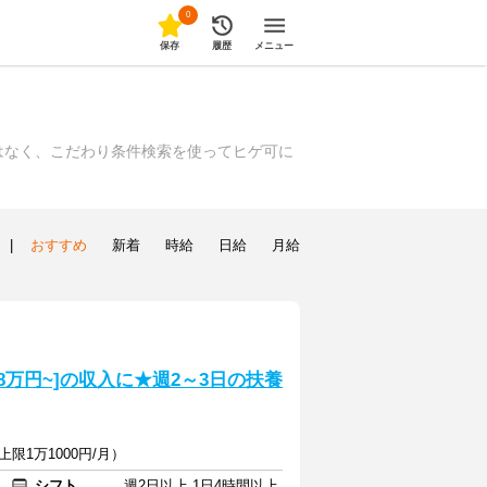
0
保存
履歴
メニュー
はなく、こだわり条件検索を使ってヒゲ可に
|
おすすめ
新着
時給
日給
月給
8万円~]の収入に★週2～3日の扶養
限1万1000円/月）
シフト
週2日以上 1日4時間以上