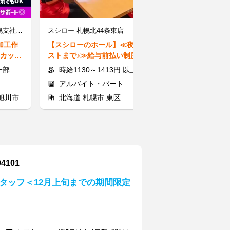
株式会社BREXA Next 札幌支社 5916-03／E10
スシロー 札幌北44条東店
株式会社セイショ
加工作
【スシローのホール】≪夜～ラ
【リネン・クリ
やカップ
ストまで♪≫給与前払い制度有◎
F】履歴書不要
K！
バイトデビューも大歓迎！
K♪週払い有
一部
時給1130～1413円 以上 ≪土日祝は時給UP≫
時給1150円
アルバイト・パート
派遣社員
旭川市
北海道 札幌市 東区
北海道 函館
101
タッフ＜12月上旬までの期間限定