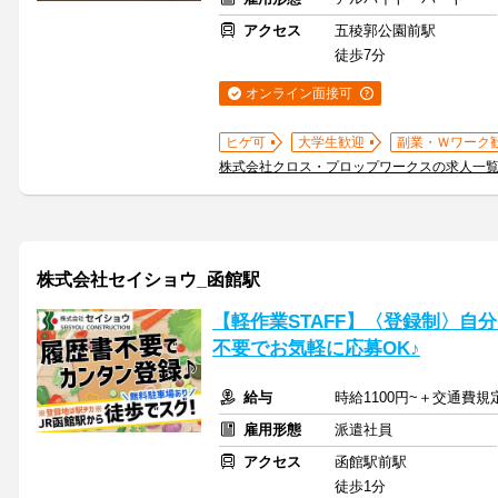
アクセス
五稜郭公園前駅
徒歩7分
オンライン面接可
ヒゲ可
大学生歓迎
副業・Ｗワーク
株式会社クロス・プロップワークスの求人一
株式会社セイショウ_函館駅
【軽作業STAFF】〈登録制〉自
不要でお気軽に応募OK♪
給与
時給1100円~＋交通費規
雇用形態
派遣社員
アクセス
函館駅前駅
徒歩1分