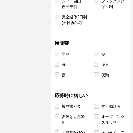
シフト自由・
フレックスタ
自己申告
イム制
完全週休2日制
(土日祝休み)
時間帯
早朝
朝
昼
夕方
夜
夜勤
応募時に嬉しい
履歴書不要
すぐ働ける
友達と応募歓
オープニング
迎
スタッフ
大量募集(10名
オンライン面