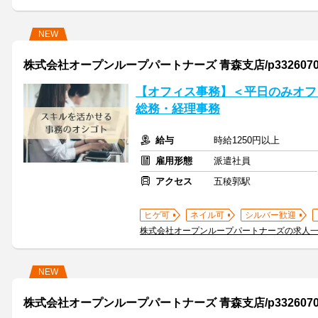
NEW
株式会社オープンループパートナーズ 青森支店/p33260704
【オフィス事務】＜平日のみオフ
総務・経理事務
給与
時給1250円以上
雇用形態
派遣社員
アクセス
五稜郭駅
ヒゲ可
ネイル可
シルバー歓迎
株式会社オープンループパートナーズの求人
NEW
株式会社オープンループパートナーズ 青森支店/p33260703