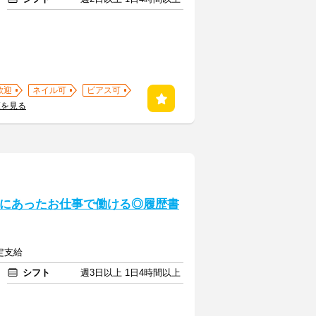
歓迎
ネイル可
ピアス可
覧を見る
分にあったお仕事で働ける◎履歴書
定支給
シフト
週3日以上 1日4時間以上