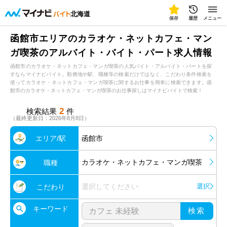
北海道
保存
履歴
メニュー
函館市エリアのカラオケ・ネットカフェ・マン
ガ喫茶のアルバイト・バイト・パート求人情報
函館市のカラオケ・ネットカフェ・マンガ喫茶の人気バイト・アルバイト・パートを探
すならマイナビバイト。勤務地や駅、職種等の検索だけではなく、こだわり条件検索を
使ってカラオケ・ネットカフェ・マンガ喫茶に関するお仕事を簡単に検索できます。函
館市のカラオケ・ネットカフェ・マンガ喫茶のお仕事探しはマイナビバイトで検索！
2
検索結果
件
（最終更新日：2026年8月8日）
エリア/駅
函館市
カラオケ・ネットカフェ・マンガ喫茶
職種
選択してください
選択
こだわり
キーワード
検索