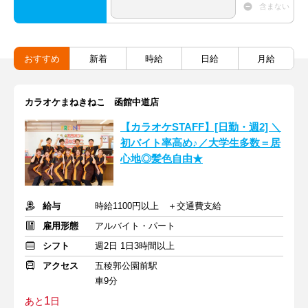
含まない
おすすめ
新着
時給
日給
月給
カラオケまねきねこ 函館中道店
【カラオケSTAFF】[日勤・週2] ＼
初バイト率高め♪／大学生多数＝居
心地◎髪色自由★
給与
時給1100円以上 ＋交通費支給
雇用形態
アルバイト・パート
シフト
週2日 1日3時間以上
アクセス
五稜郭公園前駅
車9分
1
あと
日