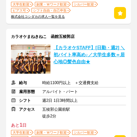
大学生歓迎
副業・Ｗワーク歓迎
シルバー歓迎
ピアス可
シフト自由・自己申告
株式会社コシダカの求人一覧を見る
カラオケまねきねこ 函館五稜郭店
【カラオケSTAFF】[日勤・週2] ＼
初バイト率高め♪／大学生多数＝居
心地◎髪色自由★
給与
時給1100円以上 ＋交通費支給
雇用形態
アルバイト・パート
シフト
週2日 1日3時間以上
アクセス
五稜郭公園前駅
徒歩2分
1
あと
日
大学生歓迎
副業・Ｗワーク歓迎
シルバー歓迎