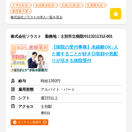
大学生歓迎
未経験者歓迎
主婦(夫)歓迎
交通費支給
履歴書不要
株式会社ソラストの求人一覧を見る
株式会社ソラスト 勤務地：士別市立病院/0113211312-001
【病院の受付事務】未経験OK♪人
と接することが好き◎笑顔や気配
りが活きる病院受付
給与
時給1350円
雇用形態
アルバイト・パート
シフト
週2日以上
アクセス
士別駅
車6分
オンライン面接可