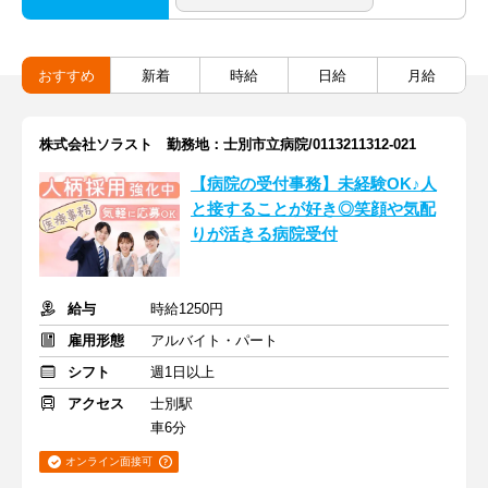
おすすめ
新着
時給
日給
月給
株式会社ソラスト 勤務地：士別市立病院/0113211312-021
【病院の受付事務】未経験OK♪人
と接することが好き◎笑顔や気配
りが活きる病院受付
給与
時給1250円
雇用形態
アルバイト・パート
シフト
週1日以上
アクセス
士別駅
車6分
オンライン面接可