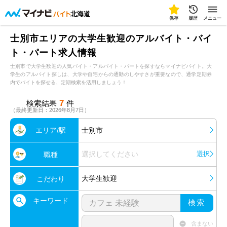
北海道
保存
履歴
メニュー
士別市エリアの大学生歓迎のアルバイト・バイ
ト・パート求人情報
士別市で大学生歓迎の人気バイト・アルバイト・パートを探すならマイナビバイト。大
学生のアルバイト探しは、大学や自宅からの通勤のしやすさが重要なので、通学定期券
内でバイトを探せる、定期検索を活用しましょう！
7
検索結果
件
（最終更新日：2026年8月7日）
エリア/駅
士別市
選択してください
選択
職種
大学生歓迎
こだわり
キーワード
検索
含まない