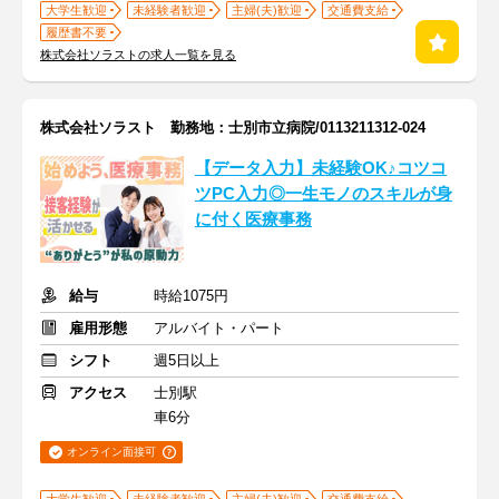
大学生歓迎
未経験者歓迎
主婦(夫)歓迎
交通費支給
履歴書不要
株式会社ソラストの求人一覧を見る
株式会社ソラスト 勤務地：士別市立病院/0113211312-024
【データ入力】未経験OK♪コツコ
ツPC入力◎一生モノのスキルが身
に付く医療事務
給与
時給1075円
雇用形態
アルバイト・パート
シフト
週5日以上
アクセス
士別駅
車6分
オンライン面接可