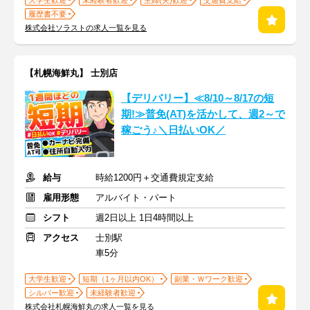
大学生歓迎
未経験者歓迎
主婦(夫)歓迎
交通費支給
履歴書不要
株式会社ソラストの求人一覧を見る
【札幌海鮮丸】 士別店
【デリバリー】≪8/10～8/17の短
期!≫普免(AT)を活かして、週2～で
稼ごう♪＼日払いOK／
給与
時給1200円＋交通費規定支給
雇用形態
アルバイト・パート
シフト
週2日以上 1日4時間以上
アクセス
士別駅
車5分
大学生歓迎
短期（1ヶ月以内OK）
副業・Ｗワーク歓迎
シルバー歓迎
未経験者歓迎
株式会社札幌海鮮丸の求人一覧を見る