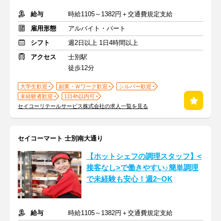
給与
時給1105～1382円＋交通費規定支給
雇用形態
アルバイト・パート
シフト
週2日以上 1日4時間以上
アクセス
士別駅
徒歩12分
大学生歓迎
副業・Ｗワーク歓迎
シルバー歓迎
未経験者歓迎
1日4h以内可
セイコーリテールサービス株式会社の求人一覧を見る
セイコーマート 士別南大通り
【ホットシェフの調理スタッフ】<
接客なし>で働きやすい♪簡単調理
で未経験も安心！週2~OK
給与
時給1105～1382円＋交通費規定支給