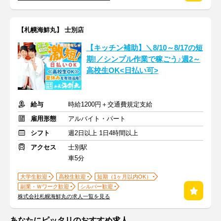
【札幌海鮮丸】 士別店
【キッチン補助】＼8/10～8/17の短
期!／シンプル作業で稼ごう♪週2～
高校生OK<日払い可>
給与
時給1200円＋交通費規定支給
雇用形態
アルバイト・パート
シフト
週2日以上 1日4時間以上
アクセス
士別駅
車5分
大学生歓迎
高校生歓迎
短期（1ヶ月以内OK）
副業・Ｗワーク歓迎
シルバー歓迎
株式会社札幌海鮮丸の求人一覧を見る
あなたにピッタリのおすすめ求人