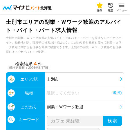
北海道
保存
履歴
メニュー
士別市エリアの副業・Ｗワーク歓迎のアルバイ
ト・バイト・パート求人情報
士別市の副業・Ｗワーク歓迎の人気バイト・アルバイト・パートを探すならマイナビバ
イト。勤務地や駅、職種等の検索だけではなく、こだわり条件検索を使って副業・Ｗワ
ーク歓迎に関するお仕事を簡単に検索できます。士別市の副業・Ｗワーク歓迎のお仕事
探しはマイナビバイトで検索！
4
検索結果
件
（最終更新日：2026年8月7日）
エリア/駅
士別市
選択してください
選択
職種
副業・Ｗワーク歓迎
こだわり
キーワード
検索