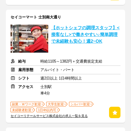
セイコーマート 士別南大通り
【ホットシェフの調理スタッフ】<
接客なし>で働きやすい♪簡単調理
で未経験も安心！週2~OK
給与
時給1105～1382円＋交通費規定支給
雇用形態
アルバイト・パート
シフト
週2日以上 1日4時間以上
アクセス
士別駅
車4分
副業・Ｗワーク歓迎
大学生歓迎
シルバー歓迎
未経験者歓迎
1日4h以内可
セイコーリテールサービス株式会社の求人一覧を見る