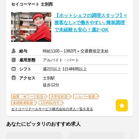
セイコーマート 士別西
【ホットシェフの調理スタッフ】<
接客なし>で働きやすい♪簡単調理
で未経験も安心！週2~OK
給与
時給1105～1382円＋交通費規定支給
雇用形態
アルバイト・パート
シフト
週2日以上 1日4時間以上
アクセス
士別駅
徒歩12分
副業・Ｗワーク歓迎
大学生歓迎
シルバー歓迎
未経験者歓迎
1日4h以内可
セイコーリテールサービス株式会社の求人一覧を見る
あなたにピッタリのおすすめ求人