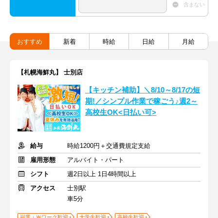
含まない
おすすめ
新着
時給
日給
月給
【札幌海鮮丸】 士別店
【キッチン補助】＼8/10～8/17の短
期!／シンプル作業で稼ごう♪週2～
高校生OK<日払い可>
給与
時給1200円＋交通費規定支給
雇用形態
アルバイト・パート
シフト
週2日以上 1日4時間以上
アクセス
士別駅
車5分
副業・Ｗワーク歓迎
大学生歓迎
高校生歓迎