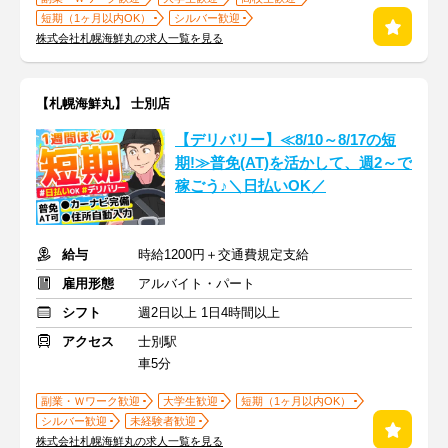
短期（1ヶ月以内OK）
シルバー歓迎
株式会社札幌海鮮丸の求人一覧を見る
【札幌海鮮丸】 士別店
【デリバリー】≪8/10～8/17の短
期!≫普免(AT)を活かして、週2～で
稼ごう♪＼日払いOK／
給与
時給1200円＋交通費規定支給
雇用形態
アルバイト・パート
シフト
週2日以上 1日4時間以上
アクセス
士別駅
車5分
副業・Ｗワーク歓迎
大学生歓迎
短期（1ヶ月以内OK）
シルバー歓迎
未経験者歓迎
株式会社札幌海鮮丸の求人一覧を見る