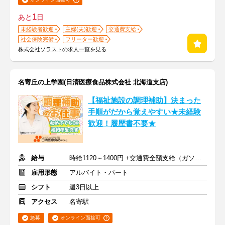
1
あと
日
未経験者歓迎
主婦(夫)歓迎
交通費支給
社会保険完備
フリーター歓迎
株式会社ソラストの求人一覧を見る
名寄丘の上学園(日清医療食品株式会社 北海道支店)
【福祉施設の調理補助】決まった
手順がだから覚えやすい★未経験
歓迎！履歴書不要★
給与
時給1120～1400円 +交通費全額支給（ガソリン代も支給）
雇用形態
アルバイト・パート
シフト
週3日以上
アクセス
名寄駅
急募
オンライン面接可