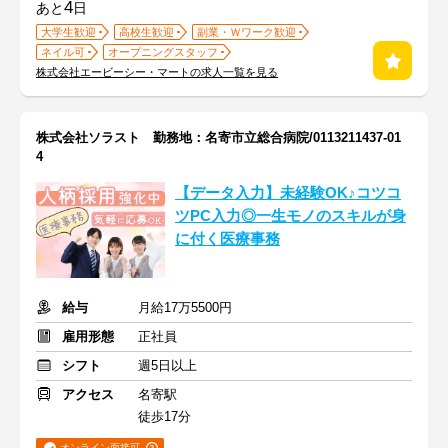
4
あと
日
大学生歓迎
高校生歓迎
副業・Ｗワーク歓迎
ネイル可
オープニングスタッフ
株式会社エービーシー・マートの求人一覧を見る
株式会社ソラスト 勤務地：名寄市立総合病院/0113211437-01
4
【データ入力】未経験OK♪コツコ
ツPC入力◎一生モノのスキルが身
に付く医療事務
給与
月給17万5500円
雇用形態
正社員
シフト
週5日以上
アクセス
名寄駅
徒歩17分
オンライン面接可