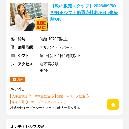
【靴の販売スタッフ】2026年9/5O
PEN★シフト融通◎社割あり♪未経
験OK
給与
時給 1075円以上
雇用形態
アルバイト・パート
シフト
週2日以上 1日4時間以上
アクセス
名寄高校駅
車4分
急募
4
あと
日
大学生歓迎
高校生歓迎
副業・Ｗワーク歓迎
ネイル可
オープニングスタッフ
株式会社エービーシー・マートの求人一覧を見る
オカモトセルフ名寄