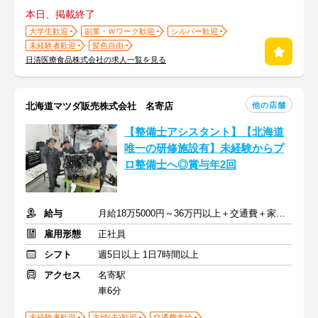
本日、掲載終了
大学生歓迎
副業・Ｗワーク歓迎
シルバー歓迎
未経験者歓迎
髪色自由
日清医療食品株式会社の求人一覧を見る
他の店舗
北海道マツダ販売株式会社 名寄店
【整備士アシスタント】【北海道
唯一の研修施設有】未経験からプ
ロ整備士へ◎賞与年2回
給与
月給18万5000円～36万円以上＋交通費＋家族手当＋住宅手当＋賞与
雇用形態
正社員
シフト
週5日以上 1日7時間以上
アクセス
名寄駅
車6分
未経験者歓迎
主婦(夫)歓迎
交通費支給