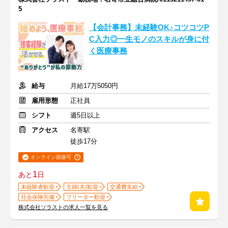
5
【会計事務】未経験OK♪コツコツP
C入力◎一生モノのスキルが身に付
く医療事務
給与
月給17万5050円
雇用形態
正社員
シフト
週5日以上
アクセス
名寄駅
徒歩17分
オンライン面接可
1
あと
日
未経験者歓迎
主婦(夫)歓迎
交通費支給
社会保険完備
フリーター歓迎
株式会社ソラストの求人一覧を見る