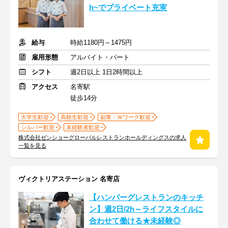
h~でプライベート充実
給与
時給1180円～1475円
雇用形態
アルバイト・パート
シフト
週2日以上 1日2時間以上
アクセス
名寄駅
徒歩14分
大学生歓迎
高校生歓迎
副業・Ｗワーク歓迎
シルバー歓迎
未経験者歓迎
株式会社ゼンショーグローバルレストランホールディングスの求人
一覧を見る
ヴィクトリアステーション 名寄店
【ハンバーグレストランのキッチ
ン】週2日/2h～ライフスタイルに
合わせて働ける★未経験◎