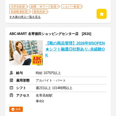
大学生歓迎
副業・Ｗワーク歓迎
シルバー歓迎
未経験者歓迎
髪色自由
すき家の求人一覧を見る
ABC-MART 名寄徳田ショッピングセンター店 [2616]
【靴の商品管理】2026年9/5OPEN
★シフト融通◎社割あり♪未経験O
K
給与
時給 1075円以上
雇用形態
アルバイト・パート
シフト
週2日以上 1日4時間以上
アクセス
名寄高校駅
車4分
急募