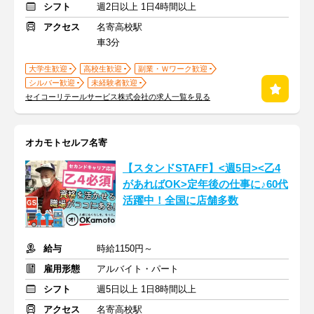
シフト
週2日以上 1日4時間以上
アクセス
名寄高校駅
車3分
大学生歓迎
高校生歓迎
副業・Ｗワーク歓迎
シルバー歓迎
未経験者歓迎
セイコーリテールサービス株式会社の求人一覧を見る
オカモトセルフ名寄
【スタンドSTAFF】<週5日><乙4
があればOK>定年後の仕事に♪60代
活躍中！全国に店舗多数
給与
時給1150円～
雇用形態
アルバイト・パート
シフト
週5日以上 1日8時間以上
アクセス
名寄高校駅