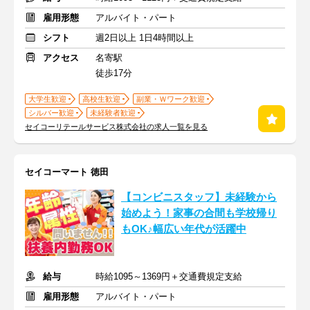
雇用形態
アルバイト・パート
シフト
週2日以上 1日4時間以上
アクセス
名寄駅
徒歩17分
大学生歓迎
高校生歓迎
副業・Ｗワーク歓迎
シルバー歓迎
未経験者歓迎
セイコーリテールサービス株式会社の求人一覧を見る
セイコーマート 徳田
【コンビニスタッフ】未経験から
始めよう！家事の合間も学校帰り
もOK♪幅広い年代が活躍中
給与
時給1095～1369円＋交通費規定支給
雇用形態
アルバイト・パート