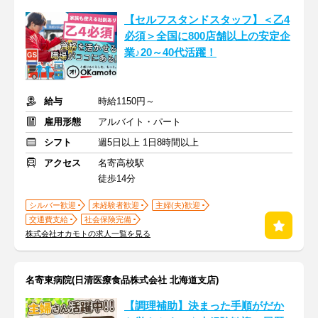
【セルフスタンドスタッフ】＜乙4
必須＞全国に800店舗以上の安定企
業♪20～40代活躍！
給与
時給1150円～
雇用形態
アルバイト・パート
シフト
週5日以上 1日8時間以上
アクセス
名寄高校駅
徒歩14分
シルバー歓迎
未経験者歓迎
主婦(夫)歓迎
交通費支給
社会保険完備
株式会社オカモトの求人一覧を見る
名寄東病院(日清医療食品株式会社 北海道支店)
【調理補助】決まった手順がだか