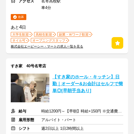
アクセス
名寄高校駅
車4分
急募
4
あと
日
大学生歓迎
高校生歓迎
副業・Ｗワーク歓迎
ネイル可
オープニングスタッフ
株式会社エービーシー・マートの求人一覧を見る
すき家 40号名寄店
【すき家のホール・キッチン】日
勤｜オーダー&お会計はセルフで簡
単◎[早朝手当あり]
給与
時給1200円～【早朝】時給+150円 ※交通費支給
雇用形態
アルバイト・パート
シフト
週2日以上 1日2時間以上