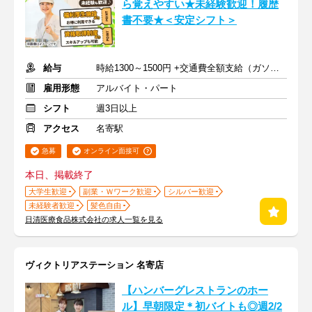
ら覚えやすい★未経験歓迎！履歴
書不要★＜安定シフト＞
給与
時給1300～1500円 +交通費全額支給（ガソリン代も支給）
雇用形態
アルバイト・パート
シフト
週3日以上
アクセス
名寄駅
急募
オンライン面接可
本日、掲載終了
大学生歓迎
副業・Ｗワーク歓迎
シルバー歓迎
未経験者歓迎
髪色自由
日清医療食品株式会社の求人一覧を見る
ヴィクトリアステーション 名寄店
【ハンバーグレストランのホー
ル】早朝限定＊初バイトも◎週2/2