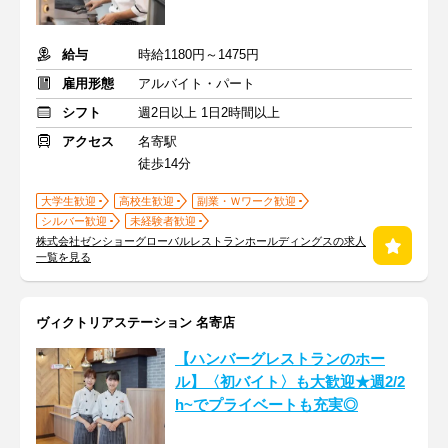
給与
時給1180円～1475円
雇用形態
アルバイト・パート
シフト
週2日以上 1日2時間以上
アクセス
名寄駅
徒歩14分
大学生歓迎
高校生歓迎
副業・Ｗワーク歓迎
シルバー歓迎
未経験者歓迎
株式会社ゼンショーグローバルレストランホールディングスの求人
一覧を見る
ヴィクトリアステーション 名寄店
【ハンバーグレストランのホー
ル】〈初バイト〉も大歓迎★週2/2
h~でプライベートも充実◎