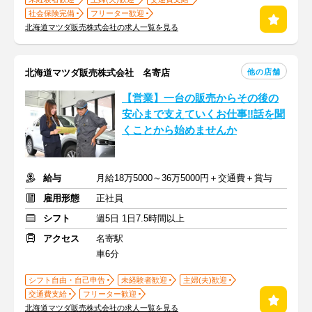
社会保険完備
フリーター歓迎
北海道マツダ販売株式会社の求人一覧を見る
他の店舗
北海道マツダ販売株式会社 名寄店
【営業】一台の販売からその後の
安心まで支えていくお仕事‼話を聞
くことから始めませんか
給与
月給18万5000～36万5000円＋交通費＋賞与
雇用形態
正社員
シフト
週5日 1日7.5時間以上
アクセス
名寄駅
車6分
シフト自由・自己申告
未経験者歓迎
主婦(夫)歓迎
交通費支給
フリーター歓迎
北海道マツダ販売株式会社の求人一覧を見る