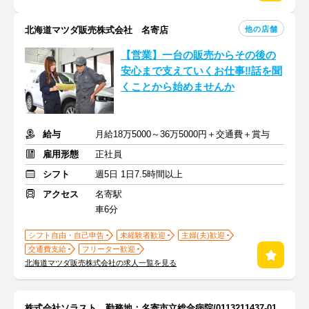
他の店舗
北海道マツダ販売株式会社 名寄店
【営業】一台の販売からその後の
安心まで支えていくお仕事‼話を聞
くことから始めませんか
給与
月給18万5000～36万5000円＋交通費＋賞与
雇用形態
正社員
シフト
週5日 1日7.5時間以上
アクセス
名寄駅
車6分
シフト自由・自己申告
未経験者歓迎
主婦(夫)歓迎
交通費支給
フリーター歓迎
北海道マツダ販売株式会社の求人一覧を見る
株式会社ソラスト 勤務地：名寄市立総合病院/0113211437-01