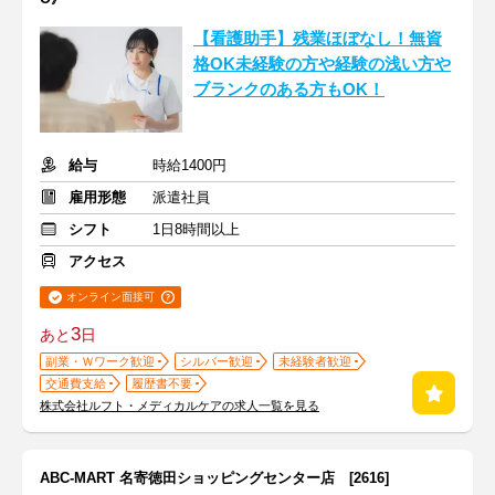
【看護助手】残業ほぼなし！無資
格OK未経験の方や経験の浅い方や
ブランクのある方もOK！
給与
時給1400円
雇用形態
派遣社員
シフト
1日8時間以上
アクセス
オンライン面接可
3
あと
日
副業・Ｗワーク歓迎
シルバー歓迎
未経験者歓迎
交通費支給
履歴書不要
株式会社ルフト・メディカルケアの求人一覧を見る
ABC-MART 名寄徳田ショッピングセンター店 [2616]