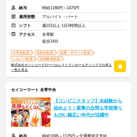
給与
時給1180円～1475円
雇用形態
アルバイト・パート
シフト
週2日以上 1日2時間以上
アクセス
名寄駅
徒歩14分
大学生歓迎
高校生歓迎
副業・Ｗワーク歓迎
シルバー歓迎
未経験者歓迎
株式会社ゼンショーグローバルレストランホールディングスの求人
一覧を見る
セイコーマート 名寄中央
【コンビニスタッフ】未経験から
始めよう！家事の合間も学校帰り
もOK♪幅広い年代が活躍中
給与
時給1095～1125円＋交通費規定支給