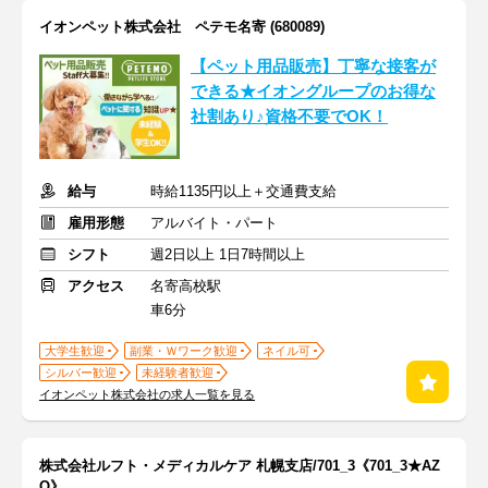
イオンペット株式会社 ペテモ名寄 (680089)
【ペット用品販売】丁寧な接客が
できる★イオングループのお得な
社割あり♪資格不要でOK！
給与
時給1135円以上＋交通費支給
雇用形態
アルバイト・パート
シフト
週2日以上 1日7時間以上
アクセス
名寄高校駅
車6分
大学生歓迎
副業・Ｗワーク歓迎
ネイル可
シルバー歓迎
未経験者歓迎
イオンペット株式会社の求人一覧を見る
株式会社ルフト・メディカルケア 札幌支店/701_3《701_3★AZ
O》