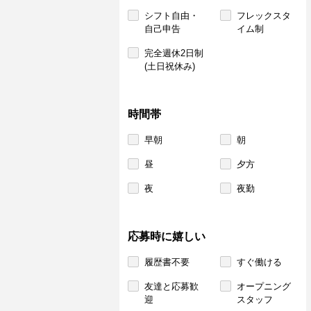
シフト自由・
フレックスタ
自己申告
イム制
完全週休2日制
(土日祝休み)
時間帯
早朝
朝
昼
夕方
夜
夜勤
応募時に嬉しい
履歴書不要
すぐ働ける
友達と応募歓
オープニング
迎
スタッフ