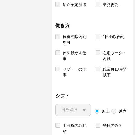
紹介予定派遣
業務委託
働き方
扶養控除内勤
1日4h以内可
務可
体を動かす仕
在宅ワーク・
事
内職
リゾートの仕
残業月10時間
事
以下
シフト
以上
以内
土日祝のみ勤
平日のみ可
務