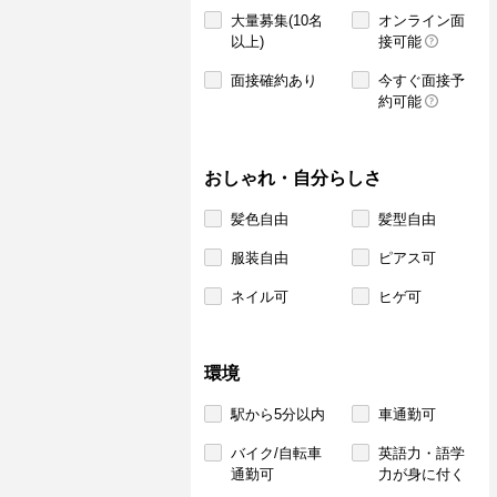
大量募集(10名
オンライン面
以上)
接可能
面接確約あり
今すぐ面接予
約可能
おしゃれ・自分らしさ
髪色自由
髪型自由
服装自由
ピアス可
ネイル可
ヒゲ可
環境
駅から5分以内
車通勤可
バイク/自転車
英語力・語学
通勤可
力が身に付く