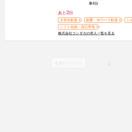
車4分
2
あと
日
大学生歓迎
副業・Ｗワーク歓迎
シ
シフト自由・自己申告
株式会社コシダカの求人一覧を見る
1
前のページへ