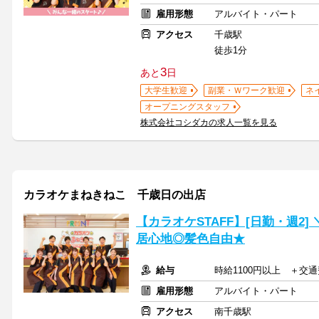
雇用形態
アルバイト・パート
アクセス
千歳駅
徒歩1分
3
あと
日
大学生歓迎
副業・Ｗワーク歓迎
ネ
オープニングスタッフ
株式会社コシダカの求人一覧を見る
カラオケまねきねこ 千歳日の出店
【カラオケSTAFF】[日勤・週2
居心地◎髪色自由★
給与
時給1100円以上 ＋交
雇用形態
アルバイト・パート
アクセス
南千歳駅