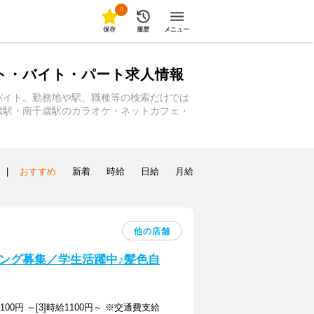
0
保存
履歴
メニュー
ト・バイト・パート求人情報
バイト。勤務地や駅、職種等の検索だけでは
歳駅・南千歳駅のカラオケ・ネットカフェ・
|
おすすめ
新着
時給
日給
月給
他の店舗
ング募集／学生活躍中♪髪色自
給1100円 ～[3]時給1100円～ ※交通費支給